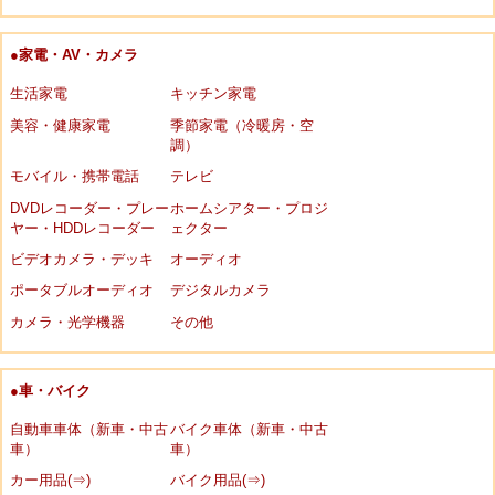
●家電・AV・カメラ
生活家電
キッチン家電
美容・健康家電
季節家電（冷暖房・空
調）
モバイル・携帯電話
テレビ
DVDレコーダー・プレー
ホームシアター・プロジ
ヤー・HDDレコーダー
ェクター
ビデオカメラ・デッキ
オーディオ
ポータブルオーディオ
デジタルカメラ
カメラ・光学機器
その他
●車・バイク
自動車車体（新車・中古
バイク車体（新車・中古
車）
車）
カー用品(⇒)
バイク用品(⇒)