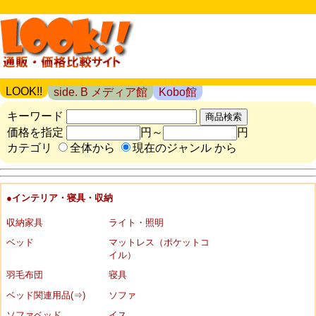
LOOK!!
side. B メディア館
Kobo館
キーワード
価格を指定
円～
円
カテゴリ
全体から
現在のジャンル から
●インテリア・寝具・収納
収納家具
ライト・照明
ベッド
マットレス（ポケットコ
イル）
羽毛布団
寝具
ベッド関連用品(⇒)
ソファ
ソファベッド
イス