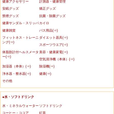
健康アクセサリー
計測器・健康管理
安眠グッズ
矯正グッズ
禁煙グッズ
抗菌・除菌グッズ
健康サンダル・スリッパ
カイロ
健康雑貨
バス用品(⇒)
フィットネス・トレーニ
ダイエット器具(⇒)
ング(⇒)
スポーツウエア(⇒)
体脂肪計付ヘルスメータ
美容・健康家電(⇒)
ー(⇒)
空気清浄機（本体）(⇒)
加湿器（本体）(⇒)
除湿機(⇒)
浄水器・整水器(⇒)
健康(⇒)
その他
●水・ソフトドリンク
水・ミネラルウォーター
ソフトドリンク
コーヒー・ココア
紅茶