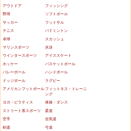
アウトドア
フィッシング
野球
ソフトボール
サッカー
フットサル
テニス
バドミントン
卓球
スカッシュ
マリンスポーツ
水泳
ウインタースポーツ
アイススケート
ホッケー
バスケットボール
バレーボール
ハンドボール
ドッジボール
ラグビー
アメリカンフットボール
フィットネス・トレーニ
ング
ヨガ・ピラティス
体操・ダンス
ストリート系スポーツ
柔道
空手
合気道
剣道
弓道