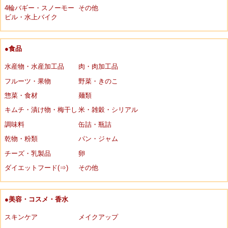
4輪バギー・スノーモー
その他
ビル・水上バイク
●食品
水産物・水産加工品
肉・肉加工品
フルーツ・果物
野菜・きのこ
惣菜・食材
麺類
キムチ・漬け物・梅干し
米・雑穀・シリアル
調味料
缶詰・瓶詰
乾物・粉類
パン・ジャム
チーズ・乳製品
卵
ダイエットフード(⇒)
その他
●美容・コスメ・香水
スキンケア
メイクアップ