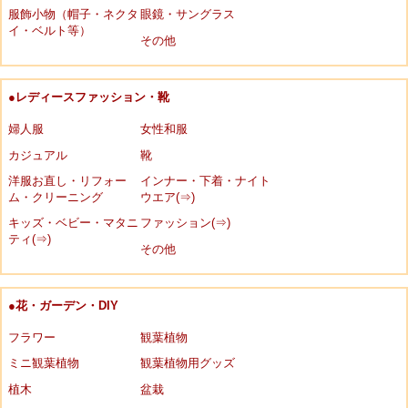
服飾小物（帽子・ネクタ
眼鏡・サングラス
イ・ベルト等）
その他
●レディースファッション・靴
婦人服
女性和服
カジュアル
靴
洋服お直し・リフォー
インナー・下着・ナイト
ム・クリーニング
ウエア(⇒)
キッズ・ベビー・マタニ
ファッション(⇒)
ティ(⇒)
その他
●花・ガーデン・DIY
フラワー
観葉植物
ミニ観葉植物
観葉植物用グッズ
植木
盆栽