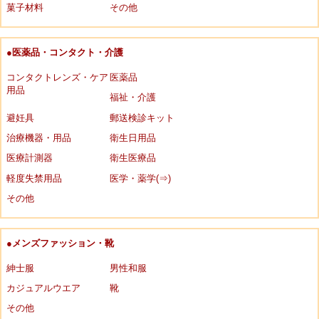
菓子材料
その他
●医薬品・コンタクト・介護
コンタクトレンズ・ケア
医薬品
用品
福祉・介護
避妊具
郵送検診キット
治療機器・用品
衛生日用品
医療計測器
衛生医療品
軽度失禁用品
医学・薬学(⇒)
その他
●メンズファッション・靴
紳士服
男性和服
カジュアルウエア
靴
その他