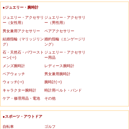
●ジュエリー・腕時計
ジュエリー・アクセサリ
ジュエリー・アクセサリ
ー（女性用）
ー（男性用）
男女兼用アクセサリー
ペアアクセサリー
結婚指輪（マリッジリン
婚約指輪（エンゲージリ
グ）
ング）
石・天然石・パワースト
ジュエリー・アクセサリ
ーン(⇒)
ー用品
メンズ腕時計
レディース腕時計
ペアウォッチ
男女兼用腕時計
ウォッチ(⇒)
腕時計(⇒)
キャラクター腕時計
時計用ベルト・バンド
ケア・修理用品・電池
その他
●スポーツ・アウトドア
自転車
ゴルフ