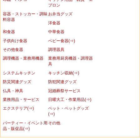
プロン
容器・ストッカー・調味
お弁当グッズ
料容器
洋食器
和食器
中華食器
子供向け食器
ベビー食器(⇒)
その他食器
調理器具
調理機器・業務用機器
業務用厨房機器・調理器
具
システムキッチン
キッチン収納(⇒)
防災関連グッズ
防犯関連グッズ
仏具・神具
冠婚葬祭サービス
業務用品・サービス
日曜大工・作業用品(⇒)
エクステリア(⇒)
ペット・ペットグッズ
(⇒)
パーティー・イベント用
その他
品・販促品(⇒)