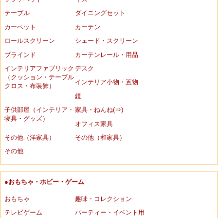
テーブル
ダイニングセット
カーペット
カーテン
ロールスクリーン
シェード・スクリーン
ブラインド
カーテンレール・用品
インテリアファブリック
デスク
（クッション・テーブル
インテリア小物・置物
クロス・布装飾）
鏡
子供部屋（インテリア・
家具・ねんね(⇒)
寝具・グッズ）
オフィス家具
その他（洋家具）
その他（和家具）
その他
●おもちゃ・ホビー・ゲーム
おもちゃ
趣味・コレクション
テレビゲーム
パーティー・イベント用