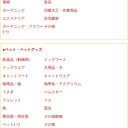
果樹
造花
ガーデニング
日曜大工・作業用品
エクステリア
住宅建材
ガーデニング・フラワー
その他
(⇒)
●ペット・ペットグッズ
医薬品（動物用）
ドッグフード
ドッグウエア
犬用品・犬
キャットフード
キャットウエア
猫用品・猫
熱帯魚・アクアリウム
うさぎ
ハムスター
フェレット
リス
鳥
昆虫
爬虫類・両生類
その他動物
ペット(⇒)
その他