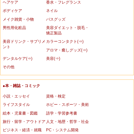
ヘアケア
香水・フレグランス
ボディケア
ネイル
メイク雑貨・小物
バスグッズ
男性用化粧品
美容ダイエット・脱毛・
矯正製品
美容ドリンク・サプリメ
カラーコンタクト(⇒)
ント
アロマ・癒しグッズ(⇒)
デンタルケア(⇒)
美容(⇒)
その他
●本・雑誌・コミック
小説・エッセイ
資格・検定
ライフスタイル
ホビー・スポーツ・美術
絵本・児童書・図鑑
語学・学習参考書
旅行・留学・アウトドア
人文・地歴・哲学・社会
ビジネス・経済・就職
PC・システム開発