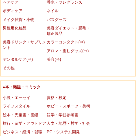
ヘアケア
香水・フレグランス
ボディケア
ネイル
メイク雑貨・小物
バスグッズ
男性用化粧品
美容ダイエット・脱毛・
矯正製品
美容ドリンク・サプリメ
カラーコンタクト(⇒)
ント
アロマ・癒しグッズ(⇒)
デンタルケア(⇒)
美容(⇒)
その他
●本・雑誌・コミック
小説・エッセイ
資格・検定
ライフスタイル
ホビー・スポーツ・美術
絵本・児童書・図鑑
語学・学習参考書
旅行・留学・アウトドア
人文・地歴・哲学・社会
ビジネス・経済・就職
PC・システム開発