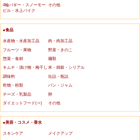
4輪バギー・スノーモー
その他
ビル・水上バイク
●食品
水産物・水産加工品
肉・肉加工品
フルーツ・果物
野菜・きのこ
惣菜・食材
麺類
キムチ・漬け物・梅干し
米・雑穀・シリアル
調味料
缶詰・瓶詰
乾物・粉類
パン・ジャム
チーズ・乳製品
卵
ダイエットフード(⇒)
その他
●美容・コスメ・香水
スキンケア
メイクアップ