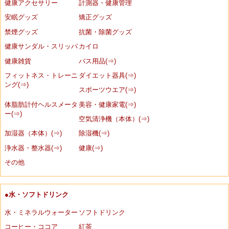
健康アクセサリー
計測器・健康管理
安眠グッズ
矯正グッズ
禁煙グッズ
抗菌・除菌グッズ
健康サンダル・スリッパ
カイロ
健康雑貨
バス用品(⇒)
フィットネス・トレーニ
ダイエット器具(⇒)
ング(⇒)
スポーツウエア(⇒)
体脂肪計付ヘルスメータ
美容・健康家電(⇒)
ー(⇒)
空気清浄機（本体）(⇒)
加湿器（本体）(⇒)
除湿機(⇒)
浄水器・整水器(⇒)
健康(⇒)
その他
●水・ソフトドリンク
水・ミネラルウォーター
ソフトドリンク
コーヒー・ココア
紅茶