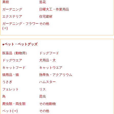
果樹
造花
ガーデニング
日曜大工・作業用品
エクステリア
住宅建材
ガーデニング・フラワー
その他
(⇒)
●ペット・ペットグッズ
医薬品（動物用）
ドッグフード
ドッグウエア
犬用品・犬
キャットフード
キャットウエア
猫用品・猫
熱帯魚・アクアリウム
うさぎ
ハムスター
フェレット
リス
鳥
昆虫
爬虫類・両生類
その他動物
ペット(⇒)
その他