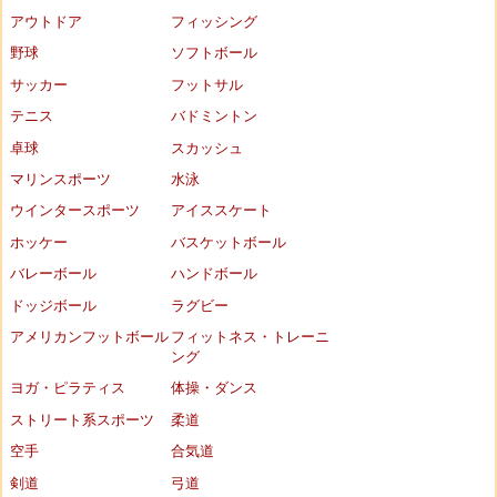
アウトドア
フィッシング
野球
ソフトボール
サッカー
フットサル
テニス
バドミントン
卓球
スカッシュ
マリンスポーツ
水泳
ウインタースポーツ
アイススケート
ホッケー
バスケットボール
バレーボール
ハンドボール
ドッジボール
ラグビー
アメリカンフットボール
フィットネス・トレーニ
ング
ヨガ・ピラティス
体操・ダンス
ストリート系スポーツ
柔道
空手
合気道
剣道
弓道