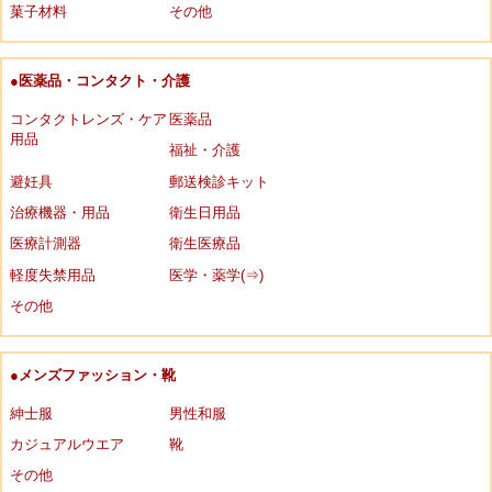
菓子材料
その他
●医薬品・コンタクト・介護
コンタクトレンズ・ケア
医薬品
用品
福祉・介護
避妊具
郵送検診キット
治療機器・用品
衛生日用品
医療計測器
衛生医療品
軽度失禁用品
医学・薬学(⇒)
その他
●メンズファッション・靴
紳士服
男性和服
カジュアルウエア
靴
その他