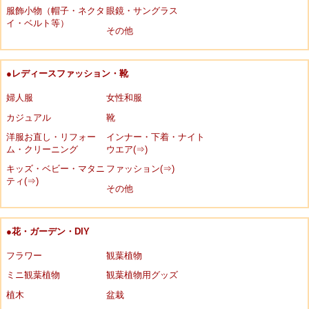
服飾小物（帽子・ネクタ
眼鏡・サングラス
イ・ベルト等）
その他
●レディースファッション・靴
婦人服
女性和服
カジュアル
靴
洋服お直し・リフォー
インナー・下着・ナイト
ム・クリーニング
ウエア(⇒)
キッズ・ベビー・マタニ
ファッション(⇒)
ティ(⇒)
その他
●花・ガーデン・DIY
フラワー
観葉植物
ミニ観葉植物
観葉植物用グッズ
植木
盆栽