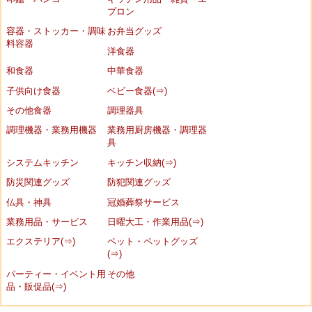
プロン
容器・ストッカー・調味
お弁当グッズ
料容器
洋食器
和食器
中華食器
子供向け食器
ベビー食器(⇒)
その他食器
調理器具
調理機器・業務用機器
業務用厨房機器・調理器
具
システムキッチン
キッチン収納(⇒)
防災関連グッズ
防犯関連グッズ
仏具・神具
冠婚葬祭サービス
業務用品・サービス
日曜大工・作業用品(⇒)
エクステリア(⇒)
ペット・ペットグッズ
(⇒)
パーティー・イベント用
その他
品・販促品(⇒)