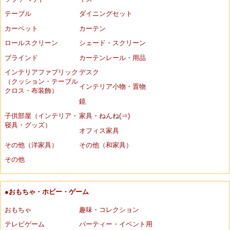
テーブル
ダイニングセット
カーペット
カーテン
ロールスクリーン
シェード・スクリーン
ブラインド
カーテンレール・用品
インテリアファブリック
デスク
（クッション・テーブル
インテリア小物・置物
クロス・布装飾）
鏡
子供部屋（インテリア・
家具・ねんね(⇒)
寝具・グッズ）
オフィス家具
その他（洋家具）
その他（和家具）
その他
●おもちゃ・ホビー・ゲーム
おもちゃ
趣味・コレクション
テレビゲーム
パーティー・イベント用