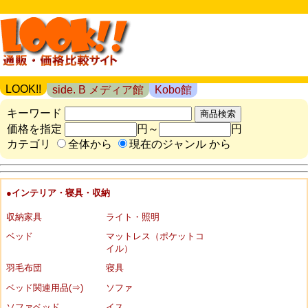
LOOK!!
side. B メディア館
Kobo館
キーワード
価格を指定
円～
円
カテゴリ
全体から
現在のジャンル から
●インテリア・寝具・収納
収納家具
ライト・照明
ベッド
マットレス（ポケットコ
イル）
羽毛布団
寝具
ベッド関連用品(⇒)
ソファ
ソファベッド
イス