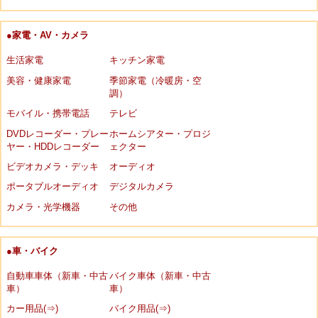
●家電・AV・カメラ
生活家電
キッチン家電
美容・健康家電
季節家電（冷暖房・空
調）
モバイル・携帯電話
テレビ
DVDレコーダー・プレー
ホームシアター・プロジ
ヤー・HDDレコーダー
ェクター
ビデオカメラ・デッキ
オーディオ
ポータブルオーディオ
デジタルカメラ
カメラ・光学機器
その他
●車・バイク
自動車車体（新車・中古
バイク車体（新車・中古
車）
車）
カー用品(⇒)
バイク用品(⇒)