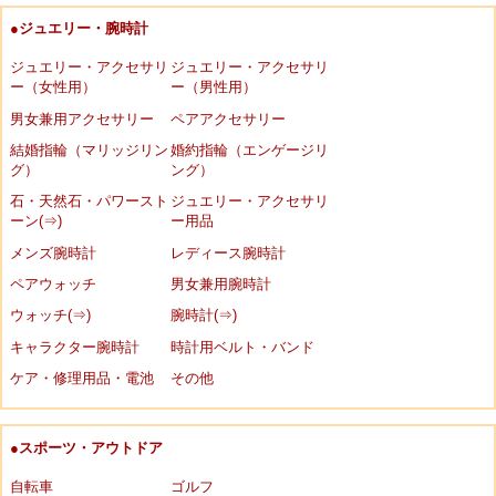
●ジュエリー・腕時計
ジュエリー・アクセサリ
ジュエリー・アクセサリ
ー（女性用）
ー（男性用）
男女兼用アクセサリー
ペアアクセサリー
結婚指輪（マリッジリン
婚約指輪（エンゲージリ
グ）
ング）
石・天然石・パワースト
ジュエリー・アクセサリ
ーン(⇒)
ー用品
メンズ腕時計
レディース腕時計
ペアウォッチ
男女兼用腕時計
ウォッチ(⇒)
腕時計(⇒)
キャラクター腕時計
時計用ベルト・バンド
ケア・修理用品・電池
その他
●スポーツ・アウトドア
自転車
ゴルフ