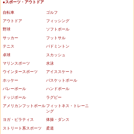
●スポーツ・アウトドア
自転車
ゴルフ
アウトドア
フィッシング
野球
ソフトボール
サッカー
フットサル
テニス
バドミントン
卓球
スカッシュ
マリンスポーツ
水泳
ウインタースポーツ
アイススケート
ホッケー
バスケットボール
バレーボール
ハンドボール
ドッジボール
ラグビー
アメリカンフットボール
フィットネス・トレーニ
ング
ヨガ・ピラティス
体操・ダンス
ストリート系スポーツ
柔道