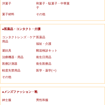
洋菓子
和菓子・駄菓子・中華菓
子
菓子材料
その他
●医薬品・コンタクト・介護
コンタクトレンズ・ケア
医薬品
用品
福祉・介護
避妊具
郵送検診キット
治療機器・用品
衛生日用品
医療計測器
衛生医療品
軽度失禁用品
医学・薬学(⇒)
その他
●メンズファッション・靴
紳士服
男性和服