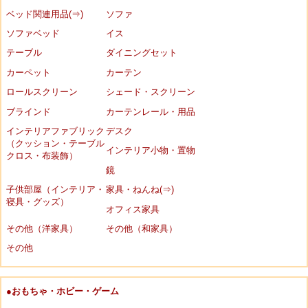
ベッド関連用品(⇒)
ソファ
ソファベッド
イス
テーブル
ダイニングセット
カーペット
カーテン
ロールスクリーン
シェード・スクリーン
ブラインド
カーテンレール・用品
インテリアファブリック
デスク
（クッション・テーブル
インテリア小物・置物
クロス・布装飾）
鏡
子供部屋（インテリア・
家具・ねんね(⇒)
寝具・グッズ）
オフィス家具
その他（洋家具）
その他（和家具）
その他
●おもちゃ・ホビー・ゲーム