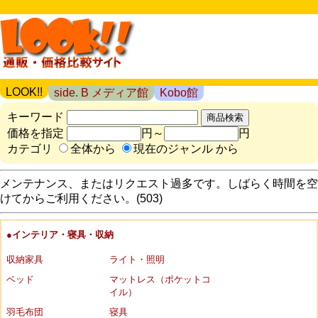
LOOK!!
side. B メディア館
Kobo館
キーワード
価格を指定
円～
円
カテゴリ
全体から
現在のジャンル から
メンテナンス、またはリクエスト過多です。しばらく時間を空
けてからご利用ください。(503)
●インテリア・寝具・収納
収納家具
ライト・照明
ベッド
マットレス（ポケットコ
イル）
羽毛布団
寝具