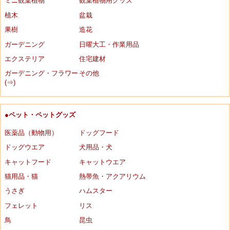
ミニ観葉植物
観葉植物用グッズ
植木
盆栽
果樹
造花
ガーデニング
日曜大工・作業用品
エクステリア
住宅建材
ガーデニング・フラワー
その他
(⇒)
●ペット・ペットグッズ
医薬品（動物用）
ドッグフード
ドッグウエア
犬用品・犬
キャットフード
キャットウエア
猫用品・猫
熱帯魚・アクアリウム
うさぎ
ハムスター
フェレット
リス
鳥
昆虫