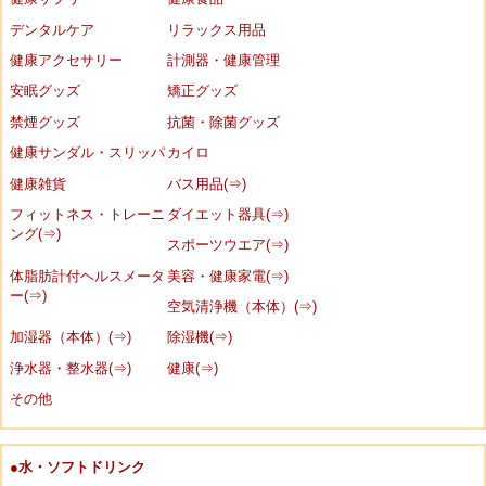
デンタルケア
リラックス用品
健康アクセサリー
計測器・健康管理
安眠グッズ
矯正グッズ
禁煙グッズ
抗菌・除菌グッズ
健康サンダル・スリッパ
カイロ
健康雑貨
バス用品(⇒)
フィットネス・トレーニ
ダイエット器具(⇒)
ング(⇒)
スポーツウエア(⇒)
体脂肪計付ヘルスメータ
美容・健康家電(⇒)
ー(⇒)
空気清浄機（本体）(⇒)
加湿器（本体）(⇒)
除湿機(⇒)
浄水器・整水器(⇒)
健康(⇒)
その他
●水・ソフトドリンク