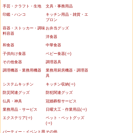
手芸・クラフト・生地
文具・事務用品
印鑑・ハンコ
キッチン用品・雑貨・エ
プロン
容器・ストッカー・調味
お弁当グッズ
料容器
洋食器
和食器
中華食器
子供向け食器
ベビー食器(⇒)
その他食器
調理器具
調理機器・業務用機器
業務用厨房機器・調理器
具
システムキッチン
キッチン収納(⇒)
防災関連グッズ
防犯関連グッズ
仏具・神具
冠婚葬祭サービス
業務用品・サービス
日曜大工・作業用品(⇒)
エクステリア(⇒)
ペット・ペットグッズ
(⇒)
パーティー・イベント用
その他