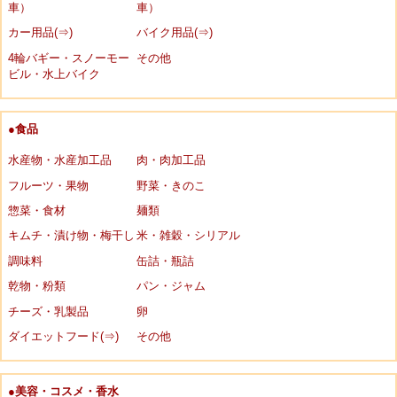
車）
車）
カー用品(⇒)
バイク用品(⇒)
4輪バギー・スノーモー
その他
ビル・水上バイク
●食品
水産物・水産加工品
肉・肉加工品
フルーツ・果物
野菜・きのこ
惣菜・食材
麺類
キムチ・漬け物・梅干し
米・雑穀・シリアル
調味料
缶詰・瓶詰
乾物・粉類
パン・ジャム
チーズ・乳製品
卵
ダイエットフード(⇒)
その他
●美容・コスメ・香水