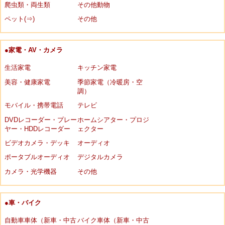
爬虫類・両生類
その他動物
ペット(⇒)
その他
●家電・AV・カメラ
生活家電
キッチン家電
美容・健康家電
季節家電（冷暖房・空
調）
モバイル・携帯電話
テレビ
DVDレコーダー・プレー
ホームシアター・プロジ
ヤー・HDDレコーダー
ェクター
ビデオカメラ・デッキ
オーディオ
ポータブルオーディオ
デジタルカメラ
カメラ・光学機器
その他
●車・バイク
自動車車体（新車・中古
バイク車体（新車・中古