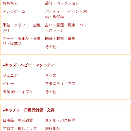
おもちゃ
趣味・コレクション
テレビゲーム
パーティー・イベント用
品・販促品
手芸・クラフト・生地
占い・開運・風水・パワ
(⇒)
ーストーン
アート・美術品・骨董
囲碁・将棋・麻雀
品・民芸品
その他
●キッズ・ベビー・マタニティ
ジュニア
キッズ
ベビー
マタニティ・ママ
出産祝い・ギフト
その他
●キッチン・日用品雑貨・文具
日用品・生活雑貨
タオル・バス用品
アロマ・癒しグッズ
旅行用品