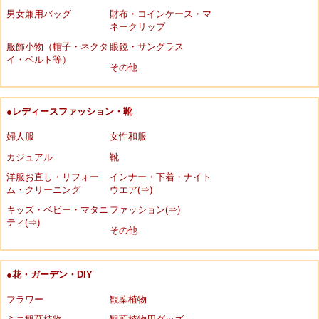
男女兼用バッグ
財布・コインケース・マ
ネークリップ
服飾小物（帽子・ネクタ
眼鏡・サングラス
イ・ベルト等）
その他
●レディースファッション・靴
婦人服
女性和服
カジュアル
靴
洋服お直し・リフォー
インナー・下着・ナイト
ム・クリーニング
ウエア(⇒)
キッズ・ベビー・マタニ
ファッション(⇒)
ティ(⇒)
その他
●花・ガーデン・DIY
フラワー
観葉植物