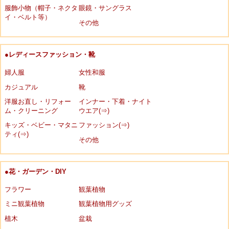
服飾小物（帽子・ネクタ
眼鏡・サングラス
イ・ベルト等）
その他
●レディースファッション・靴
婦人服
女性和服
カジュアル
靴
洋服お直し・リフォー
インナー・下着・ナイト
ム・クリーニング
ウエア(⇒)
キッズ・ベビー・マタニ
ファッション(⇒)
ティ(⇒)
その他
●花・ガーデン・DIY
フラワー
観葉植物
ミニ観葉植物
観葉植物用グッズ
植木
盆栽