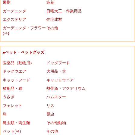
果樹
造花
ガーデニング
日曜大工・作業用品
エクステリア
住宅建材
ガーデニング・フラワー
その他
(⇒)
●ペット・ペットグッズ
医薬品（動物用）
ドッグフード
ドッグウエア
犬用品・犬
キャットフード
キャットウエア
猫用品・猫
熱帯魚・アクアリウム
うさぎ
ハムスター
フェレット
リス
鳥
昆虫
爬虫類・両生類
その他動物
ペット(⇒)
その他