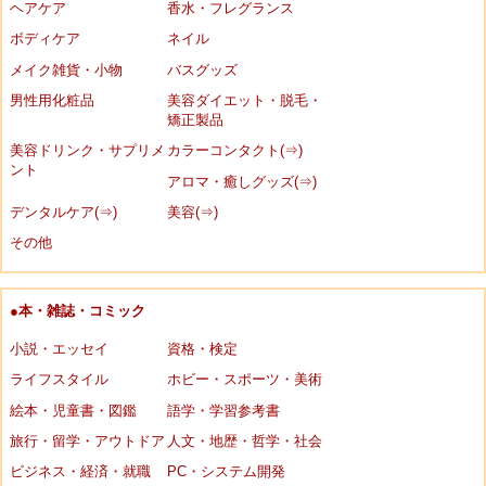
ヘアケア
香水・フレグランス
ボディケア
ネイル
メイク雑貨・小物
バスグッズ
男性用化粧品
美容ダイエット・脱毛・
矯正製品
美容ドリンク・サプリメ
カラーコンタクト(⇒)
ント
アロマ・癒しグッズ(⇒)
デンタルケア(⇒)
美容(⇒)
その他
●本・雑誌・コミック
小説・エッセイ
資格・検定
ライフスタイル
ホビー・スポーツ・美術
絵本・児童書・図鑑
語学・学習参考書
旅行・留学・アウトドア
人文・地歴・哲学・社会
ビジネス・経済・就職
PC・システム開発