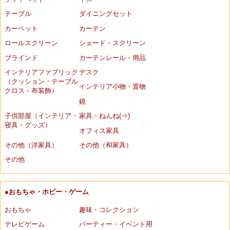
テーブル
ダイニングセット
カーペット
カーテン
ロールスクリーン
シェード・スクリーン
ブラインド
カーテンレール・用品
インテリアファブリック
デスク
（クッション・テーブル
インテリア小物・置物
クロス・布装飾）
鏡
子供部屋（インテリア・
家具・ねんね(⇒)
寝具・グッズ）
オフィス家具
その他（洋家具）
その他（和家具）
その他
●おもちゃ・ホビー・ゲーム
おもちゃ
趣味・コレクション
テレビゲーム
パーティー・イベント用