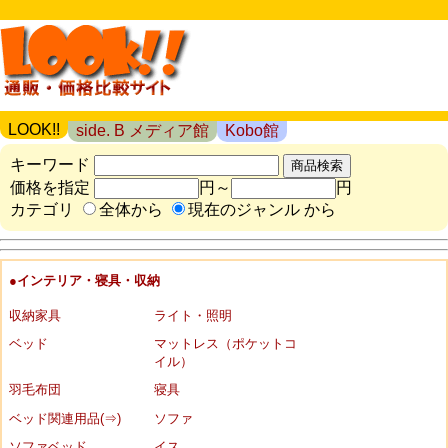
LOOK!!
side. B メディア館
Kobo館
キーワード
価格を指定
円～
円
カテゴリ
全体から
現在のジャンル から
●インテリア・寝具・収納
収納家具
ライト・照明
ベッド
マットレス（ポケットコ
イル）
羽毛布団
寝具
ベッド関連用品(⇒)
ソファ
ソファベッド
イス