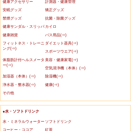
健康アクセサリー
計測器・健康管理
安眠グッズ
矯正グッズ
禁煙グッズ
抗菌・除菌グッズ
健康サンダル・スリッパ
カイロ
健康雑貨
バス用品(⇒)
フィットネス・トレーニ
ダイエット器具(⇒)
ング(⇒)
スポーツウエア(⇒)
体脂肪計付ヘルスメータ
美容・健康家電(⇒)
ー(⇒)
空気清浄機（本体）(⇒)
加湿器（本体）(⇒)
除湿機(⇒)
浄水器・整水器(⇒)
健康(⇒)
その他
●水・ソフトドリンク
水・ミネラルウォーター
ソフトドリンク
コーヒー・ココア
紅茶