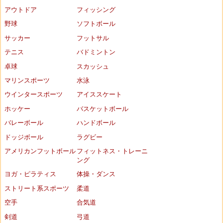
アウトドア
フィッシング
野球
ソフトボール
サッカー
フットサル
テニス
バドミントン
卓球
スカッシュ
マリンスポーツ
水泳
ウインタースポーツ
アイススケート
ホッケー
バスケットボール
バレーボール
ハンドボール
ドッジボール
ラグビー
アメリカンフットボール
フィットネス・トレーニ
ング
ヨガ・ピラティス
体操・ダンス
ストリート系スポーツ
柔道
空手
合気道
剣道
弓道