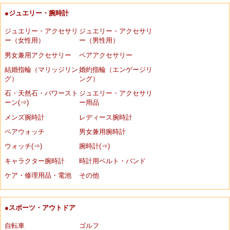
●ジュエリー・腕時計
ジュエリー・アクセサリ
ジュエリー・アクセサリ
ー（女性用）
ー（男性用）
男女兼用アクセサリー
ペアアクセサリー
結婚指輪（マリッジリン
婚約指輪（エンゲージリ
グ）
ング）
石・天然石・パワースト
ジュエリー・アクセサリ
ーン(⇒)
ー用品
メンズ腕時計
レディース腕時計
ペアウォッチ
男女兼用腕時計
ウォッチ(⇒)
腕時計(⇒)
キャラクター腕時計
時計用ベルト・バンド
ケア・修理用品・電池
その他
●スポーツ・アウトドア
自転車
ゴルフ