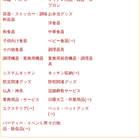
プロン
容器・ストッカー・調味
お弁当グッズ
料容器
洋食器
和食器
中華食器
子供向け食器
ベビー食器(⇒)
その他食器
調理器具
調理機器・業務用機器
業務用厨房機器・調理器
具
システムキッチン
キッチン収納(⇒)
防災関連グッズ
防犯関連グッズ
仏具・神具
冠婚葬祭サービス
業務用品・サービス
日曜大工・作業用品(⇒)
エクステリア(⇒)
ペット・ペットグッズ
(⇒)
パーティー・イベント用
その他
品・販促品(⇒)