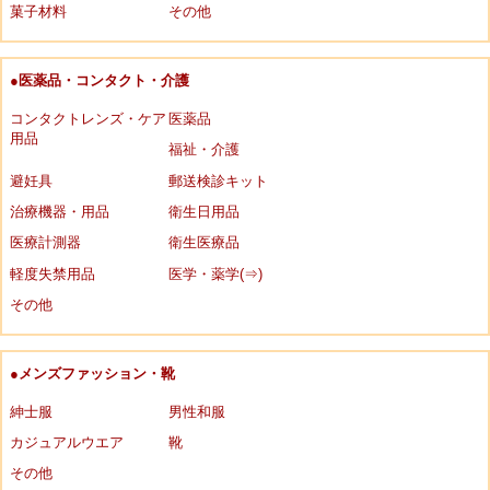
菓子材料
その他
●医薬品・コンタクト・介護
コンタクトレンズ・ケア
医薬品
用品
福祉・介護
避妊具
郵送検診キット
治療機器・用品
衛生日用品
医療計測器
衛生医療品
軽度失禁用品
医学・薬学(⇒)
その他
●メンズファッション・靴
紳士服
男性和服
カジュアルウエア
靴
その他