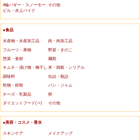
4輪バギー・スノーモー
その他
ビル・水上バイク
●食品
水産物・水産加工品
肉・肉加工品
フルーツ・果物
野菜・きのこ
惣菜・食材
麺類
キムチ・漬け物・梅干し
米・雑穀・シリアル
調味料
缶詰・瓶詰
乾物・粉類
パン・ジャム
チーズ・乳製品
卵
ダイエットフード(⇒)
その他
●美容・コスメ・香水
スキンケア
メイクアップ