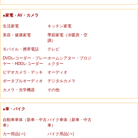
●家電・AV・カメラ
生活家電
キッチン家電
美容・健康家電
季節家電（冷暖房・空
調）
モバイル・携帯電話
テレビ
DVDレコーダー・プレー
ホームシアター・プロジ
ヤー・HDDレコーダー
ェクター
ビデオカメラ・デッキ
オーディオ
ポータブルオーディオ
デジタルカメラ
カメラ・光学機器
その他
●車・バイク
自動車車体（新車・中古
バイク車体（新車・中古
車）
車）
カー用品(⇒)
バイク用品(⇒)