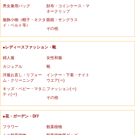
男女兼用バッグ
財布・コインケース・マ
ネークリップ
服飾小物（帽子・ネクタ
眼鏡・サングラス
イ・ベルト等）
その他
●レディースファッション・靴
婦人服
女性和服
カジュアル
靴
洋服お直し・リフォー
インナー・下着・ナイト
ム・クリーニング
ウエア(⇒)
キッズ・ベビー・マタニ
ファッション(⇒)
ティ(⇒)
その他
●花・ガーデン・DIY
フラワー
観葉植物