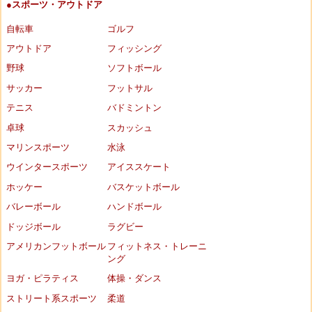
●スポーツ・アウトドア
自転車
ゴルフ
アウトドア
フィッシング
野球
ソフトボール
サッカー
フットサル
テニス
バドミントン
卓球
スカッシュ
マリンスポーツ
水泳
ウインタースポーツ
アイススケート
ホッケー
バスケットボール
バレーボール
ハンドボール
ドッジボール
ラグビー
アメリカンフットボール
フィットネス・トレーニ
ング
ヨガ・ピラティス
体操・ダンス
ストリート系スポーツ
柔道