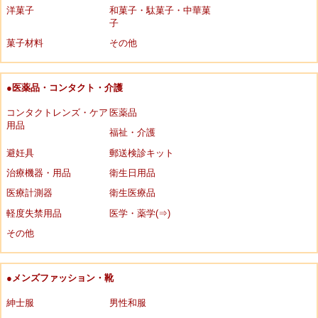
洋菓子
和菓子・駄菓子・中華菓
子
菓子材料
その他
●医薬品・コンタクト・介護
コンタクトレンズ・ケア
医薬品
用品
福祉・介護
避妊具
郵送検診キット
治療機器・用品
衛生日用品
医療計測器
衛生医療品
軽度失禁用品
医学・薬学(⇒)
その他
●メンズファッション・靴
紳士服
男性和服