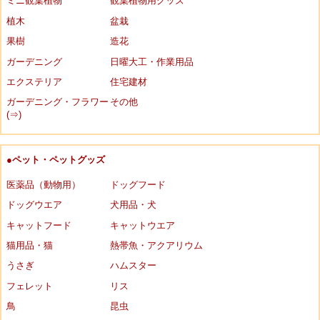
ミニ観葉植物
観葉植物用グッズ
植木
盆栽
果樹
造花
ガーデニング
日曜大工・作業用品
エクステリア
住宅建材
ガーデニング・フラワー
その他
(⇒)
●ペット・ペットグッズ
医薬品（動物用）
ドッグフード
ドッグウエア
犬用品・犬
キャットフード
キャットウエア
猫用品・猫
熱帯魚・アクアリウム
うさぎ
ハムスター
フェレット
リス
鳥
昆虫