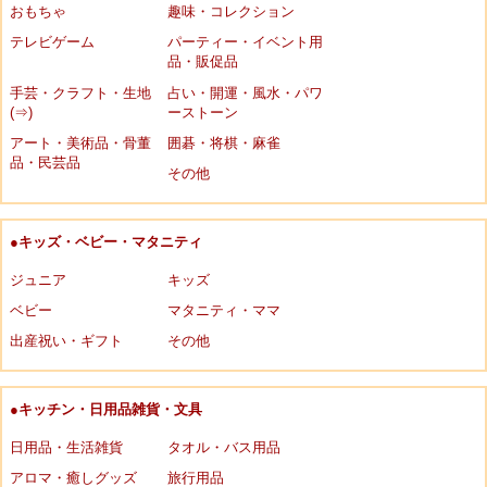
おもちゃ
趣味・コレクション
テレビゲーム
パーティー・イベント用
品・販促品
手芸・クラフト・生地
占い・開運・風水・パワ
(⇒)
ーストーン
アート・美術品・骨董
囲碁・将棋・麻雀
品・民芸品
その他
●キッズ・ベビー・マタニティ
ジュニア
キッズ
ベビー
マタニティ・ママ
出産祝い・ギフト
その他
●キッチン・日用品雑貨・文具
日用品・生活雑貨
タオル・バス用品
アロマ・癒しグッズ
旅行用品