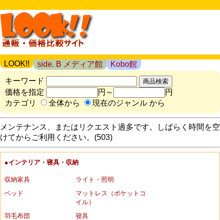
LOOK!!
side. B メディア館
Kobo館
キーワード
価格を指定
円～
円
カテゴリ
全体から
現在のジャンル から
メンテナンス、またはリクエスト過多です。しばらく時間を空
けてからご利用ください。(503)
●インテリア・寝具・収納
収納家具
ライト・照明
ベッド
マットレス（ポケットコ
イル）
羽毛布団
寝具