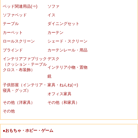
ベッド関連用品(⇒)
ソファ
ソファベッド
イス
テーブル
ダイニングセット
カーペット
カーテン
ロールスクリーン
シェード・スクリーン
ブラインド
カーテンレール・用品
インテリアファブリック
デスク
（クッション・テーブル
インテリア小物・置物
クロス・布装飾）
鏡
子供部屋（インテリア・
家具・ねんね(⇒)
寝具・グッズ）
オフィス家具
その他（洋家具）
その他（和家具）
その他
●おもちゃ・ホビー・ゲーム