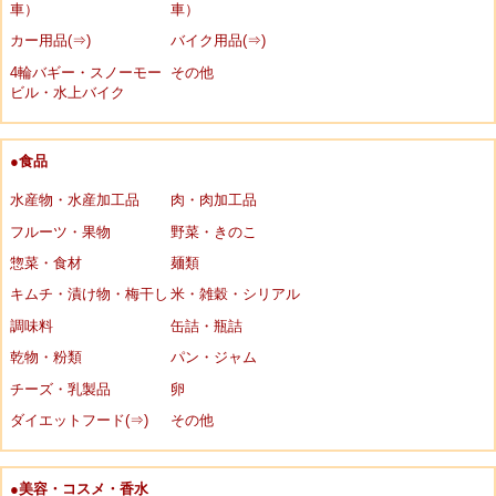
車）
車）
カー用品(⇒)
バイク用品(⇒)
4輪バギー・スノーモー
その他
ビル・水上バイク
●食品
水産物・水産加工品
肉・肉加工品
フルーツ・果物
野菜・きのこ
惣菜・食材
麺類
キムチ・漬け物・梅干し
米・雑穀・シリアル
調味料
缶詰・瓶詰
乾物・粉類
パン・ジャム
チーズ・乳製品
卵
ダイエットフード(⇒)
その他
●美容・コスメ・香水