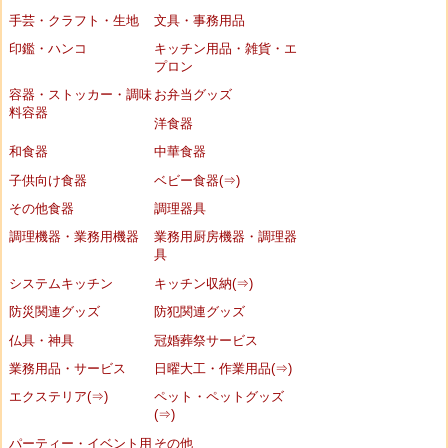
手芸・クラフト・生地
文具・事務用品
印鑑・ハンコ
キッチン用品・雑貨・エ
プロン
容器・ストッカー・調味
お弁当グッズ
料容器
洋食器
和食器
中華食器
子供向け食器
ベビー食器(⇒)
その他食器
調理器具
調理機器・業務用機器
業務用厨房機器・調理器
具
システムキッチン
キッチン収納(⇒)
防災関連グッズ
防犯関連グッズ
仏具・神具
冠婚葬祭サービス
業務用品・サービス
日曜大工・作業用品(⇒)
エクステリア(⇒)
ペット・ペットグッズ
(⇒)
パーティー・イベント用
その他