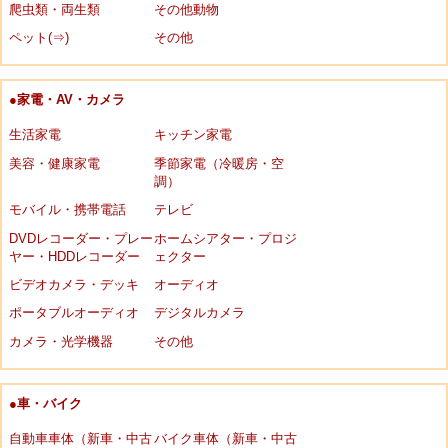
爬虫類・両生類
その他動物
ペット(⇒)
その他
●家電・AV・カメラ
生活家電
キッチン家電
美容・健康家電
季節家電（冷暖房・空
調）
モバイル・携帯電話
テレビ
DVDレコーダー・プレー
ホームシアター・プロジ
ヤー・HDDレコーダー
ェクター
ビデオカメラ・デッキ
オーディオ
ポータブルオーディオ
デジタルカメラ
カメラ・光学機器
その他
●車・バイク
自動車車体（新車・中古
バイク車体（新車・中古