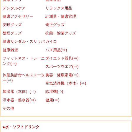
デンタルケア
リラックス用品
健康アクセサリー
計測器・健康管理
安眠グッズ
矯正グッズ
禁煙グッズ
抗菌・除菌グッズ
健康サンダル・スリッパ
カイロ
健康雑貨
バス用品(⇒)
フィットネス・トレーニ
ダイエット器具(⇒)
ング(⇒)
スポーツウエア(⇒)
体脂肪計付ヘルスメータ
美容・健康家電(⇒)
ー(⇒)
空気清浄機（本体）(⇒)
加湿器（本体）(⇒)
除湿機(⇒)
浄水器・整水器(⇒)
健康(⇒)
その他
●水・ソフトドリンク