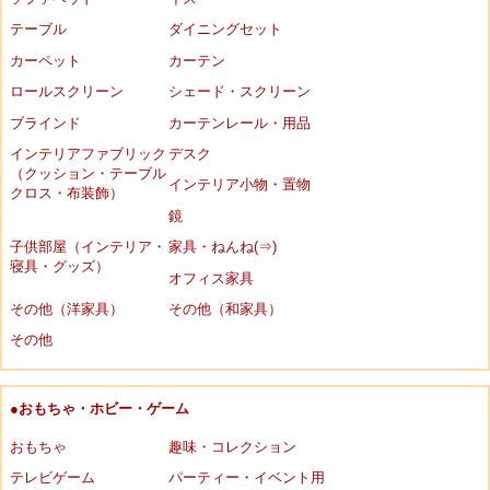
テーブル
ダイニングセット
カーペット
カーテン
ロールスクリーン
シェード・スクリーン
ブラインド
カーテンレール・用品
インテリアファブリック
デスク
（クッション・テーブル
インテリア小物・置物
クロス・布装飾）
鏡
子供部屋（インテリア・
家具・ねんね(⇒)
寝具・グッズ）
オフィス家具
その他（洋家具）
その他（和家具）
その他
●おもちゃ・ホビー・ゲーム
おもちゃ
趣味・コレクション
テレビゲーム
パーティー・イベント用