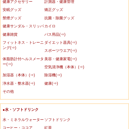
健康アクセサリー
計測器・健康管理
安眠グッズ
矯正グッズ
禁煙グッズ
抗菌・除菌グッズ
健康サンダル・スリッパ
カイロ
健康雑貨
バス用品(⇒)
フィットネス・トレーニ
ダイエット器具(⇒)
ング(⇒)
スポーツウエア(⇒)
体脂肪計付ヘルスメータ
美容・健康家電(⇒)
ー(⇒)
空気清浄機（本体）(⇒)
加湿器（本体）(⇒)
除湿機(⇒)
浄水器・整水器(⇒)
健康(⇒)
その他
●水・ソフトドリンク
水・ミネラルウォーター
ソフトドリンク
コーヒー・ココア
紅茶