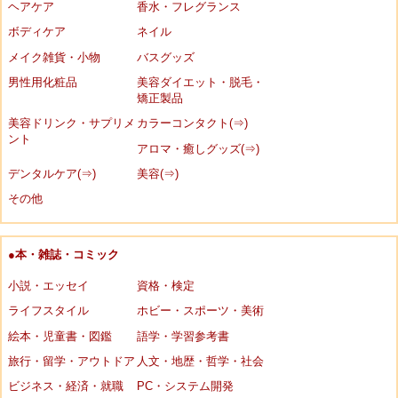
ヘアケア
香水・フレグランス
ボディケア
ネイル
メイク雑貨・小物
バスグッズ
男性用化粧品
美容ダイエット・脱毛・
矯正製品
美容ドリンク・サプリメ
カラーコンタクト(⇒)
ント
アロマ・癒しグッズ(⇒)
デンタルケア(⇒)
美容(⇒)
その他
●本・雑誌・コミック
小説・エッセイ
資格・検定
ライフスタイル
ホビー・スポーツ・美術
絵本・児童書・図鑑
語学・学習参考書
旅行・留学・アウトドア
人文・地歴・哲学・社会
ビジネス・経済・就職
PC・システム開発