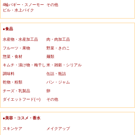
4輪バギー・スノーモー
その他
ビル・水上バイク
●食品
水産物・水産加工品
肉・肉加工品
フルーツ・果物
野菜・きのこ
惣菜・食材
麺類
キムチ・漬け物・梅干し
米・雑穀・シリアル
調味料
缶詰・瓶詰
乾物・粉類
パン・ジャム
チーズ・乳製品
卵
ダイエットフード(⇒)
その他
●美容・コスメ・香水
スキンケア
メイクアップ