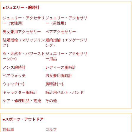
●ジュエリー・腕時計
ジュエリー・アクセサリ
ジュエリー・アクセサリ
ー（女性用）
ー（男性用）
男女兼用アクセサリー
ペアアクセサリー
結婚指輪（マリッジリン
婚約指輪（エンゲージリ
グ）
ング）
石・天然石・パワースト
ジュエリー・アクセサリ
ーン(⇒)
ー用品
メンズ腕時計
レディース腕時計
ペアウォッチ
男女兼用腕時計
ウォッチ(⇒)
腕時計(⇒)
キャラクター腕時計
時計用ベルト・バンド
ケア・修理用品・電池
その他
●スポーツ・アウトドア
自転車
ゴルフ