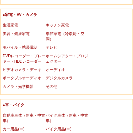
●家電・AV・カメラ
生活家電
キッチン家電
美容・健康家電
季節家電（冷暖房・空
調）
モバイル・携帯電話
テレビ
DVDレコーダー・プレー
ホームシアター・プロジ
ヤー・HDDレコーダー
ェクター
ビデオカメラ・デッキ
オーディオ
ポータブルオーディオ
デジタルカメラ
カメラ・光学機器
その他
●車・バイク
自動車車体（新車・中古
バイク車体（新車・中古
車）
車）
カー用品(⇒)
バイク用品(⇒)