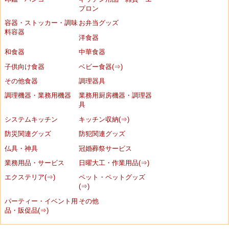
プロン
容器・ストッカー・調味
お弁当グッズ
料容器
洋食器
和食器
中華食器
子供向け食器
ベビー食器(⇒)
その他食器
調理器具
調理機器・業務用機器
業務用厨房機器・調理器
具
システムキッチン
キッチン収納(⇒)
防災関連グッズ
防犯関連グッズ
仏具・神具
冠婚葬祭サービス
業務用品・サービス
日曜大工・作業用品(⇒)
エクステリア(⇒)
ペット・ペットグッズ
(⇒)
パーティー・イベント用
その他
品・販促品(⇒)