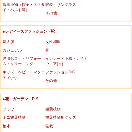
服飾小物（帽子・ネクタ
眼鏡・サングラス
イ・ベルト等）
その他
●レディースファッション・靴
婦人服
女性和服
カジュアル
靴
洋服お直し・リフォー
インナー・下着・ナイト
ム・クリーニング
ウエア(⇒)
キッズ・ベビー・マタニ
ファッション(⇒)
ティ(⇒)
その他
●花・ガーデン・DIY
フラワー
観葉植物
ミニ観葉植物
観葉植物用グッズ
植木
盆栽