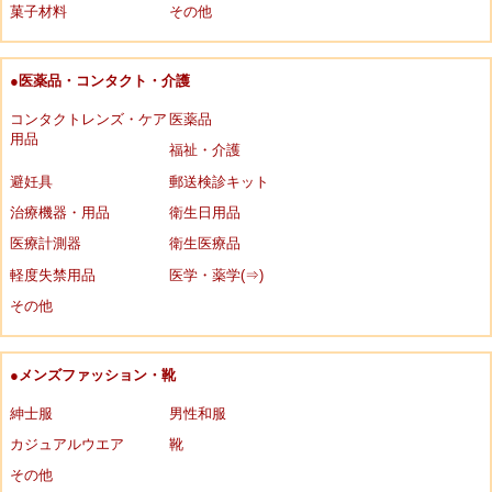
菓子材料
その他
●医薬品・コンタクト・介護
コンタクトレンズ・ケア
医薬品
用品
福祉・介護
避妊具
郵送検診キット
治療機器・用品
衛生日用品
医療計測器
衛生医療品
軽度失禁用品
医学・薬学(⇒)
その他
●メンズファッション・靴
紳士服
男性和服
カジュアルウエア
靴
その他