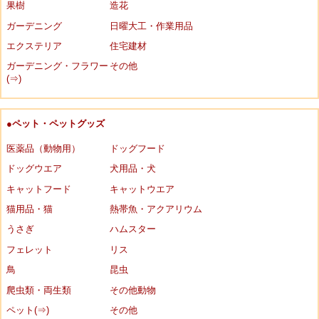
果樹
造花
ガーデニング
日曜大工・作業用品
エクステリア
住宅建材
ガーデニング・フラワー
その他
(⇒)
●ペット・ペットグッズ
医薬品（動物用）
ドッグフード
ドッグウエア
犬用品・犬
キャットフード
キャットウエア
猫用品・猫
熱帯魚・アクアリウム
うさぎ
ハムスター
フェレット
リス
鳥
昆虫
爬虫類・両生類
その他動物
ペット(⇒)
その他