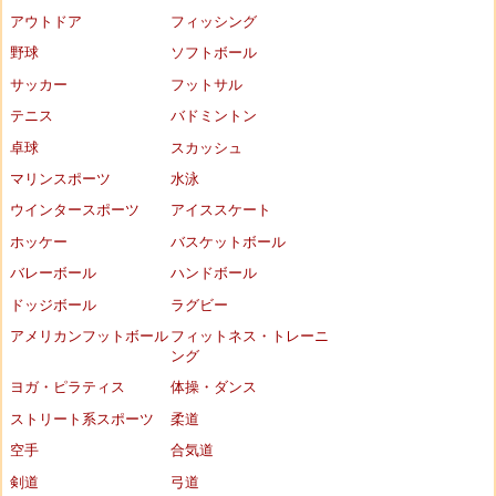
アウトドア
フィッシング
野球
ソフトボール
サッカー
フットサル
テニス
バドミントン
卓球
スカッシュ
マリンスポーツ
水泳
ウインタースポーツ
アイススケート
ホッケー
バスケットボール
バレーボール
ハンドボール
ドッジボール
ラグビー
アメリカンフットボール
フィットネス・トレーニ
ング
ヨガ・ピラティス
体操・ダンス
ストリート系スポーツ
柔道
空手
合気道
剣道
弓道