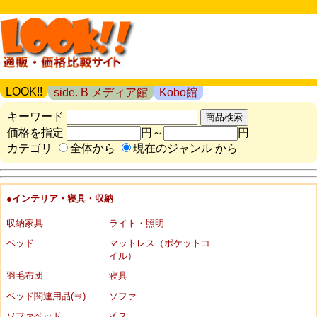
LOOK!!
side. B メディア館
Kobo館
キーワード
価格を指定
円～
円
カテゴリ
全体から
現在のジャンル から
●インテリア・寝具・収納
収納家具
ライト・照明
ベッド
マットレス（ポケットコ
イル）
羽毛布団
寝具
ベッド関連用品(⇒)
ソファ
ソファベッド
イス