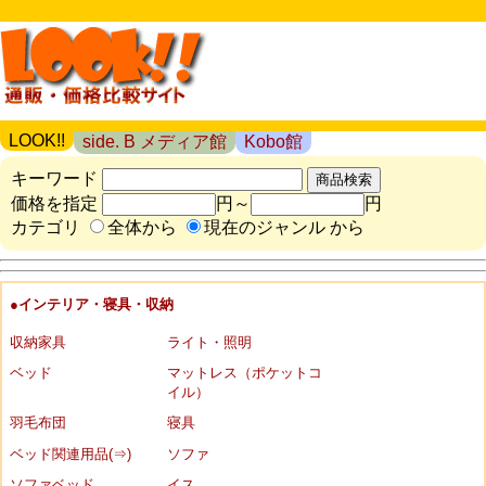
LOOK!!
side. B メディア館
Kobo館
キーワード
価格を指定
円～
円
カテゴリ
全体から
現在のジャンル から
●インテリア・寝具・収納
収納家具
ライト・照明
ベッド
マットレス（ポケットコ
イル）
羽毛布団
寝具
ベッド関連用品(⇒)
ソファ
ソファベッド
イス