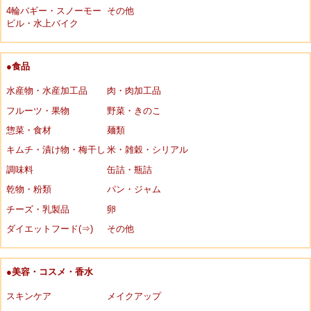
4輪バギー・スノーモー
その他
ビル・水上バイク
●食品
水産物・水産加工品
肉・肉加工品
フルーツ・果物
野菜・きのこ
惣菜・食材
麺類
キムチ・漬け物・梅干し
米・雑穀・シリアル
調味料
缶詰・瓶詰
乾物・粉類
パン・ジャム
チーズ・乳製品
卵
ダイエットフード(⇒)
その他
●美容・コスメ・香水
スキンケア
メイクアップ