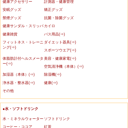
健康アクセサリー
計測器・健康管理
安眠グッズ
矯正グッズ
禁煙グッズ
抗菌・除菌グッズ
健康サンダル・スリッパ
カイロ
健康雑貨
バス用品(⇒)
フィットネス・トレーニ
ダイエット器具(⇒)
ング(⇒)
スポーツウエア(⇒)
体脂肪計付ヘルスメータ
美容・健康家電(⇒)
ー(⇒)
空気清浄機（本体）(⇒)
加湿器（本体）(⇒)
除湿機(⇒)
浄水器・整水器(⇒)
健康(⇒)
その他
●水・ソフトドリンク
水・ミネラルウォーター
ソフトドリンク
コーヒー・ココア
紅茶