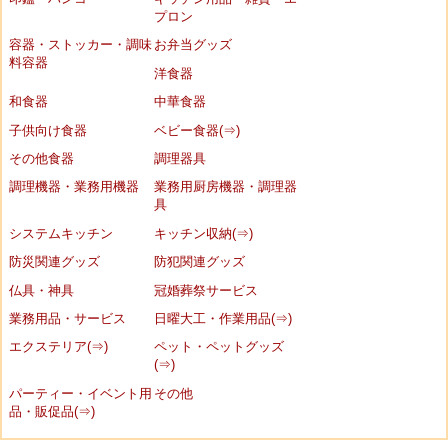
プロン
容器・ストッカー・調味
お弁当グッズ
料容器
洋食器
和食器
中華食器
子供向け食器
ベビー食器(⇒)
その他食器
調理器具
調理機器・業務用機器
業務用厨房機器・調理器
具
システムキッチン
キッチン収納(⇒)
防災関連グッズ
防犯関連グッズ
仏具・神具
冠婚葬祭サービス
業務用品・サービス
日曜大工・作業用品(⇒)
エクステリア(⇒)
ペット・ペットグッズ
(⇒)
パーティー・イベント用
その他
品・販促品(⇒)