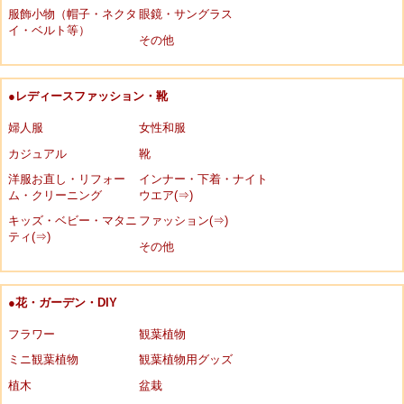
服飾小物（帽子・ネクタ
眼鏡・サングラス
イ・ベルト等）
その他
●レディースファッション・靴
婦人服
女性和服
カジュアル
靴
洋服お直し・リフォー
インナー・下着・ナイト
ム・クリーニング
ウエア(⇒)
キッズ・ベビー・マタニ
ファッション(⇒)
ティ(⇒)
その他
●花・ガーデン・DIY
フラワー
観葉植物
ミニ観葉植物
観葉植物用グッズ
植木
盆栽