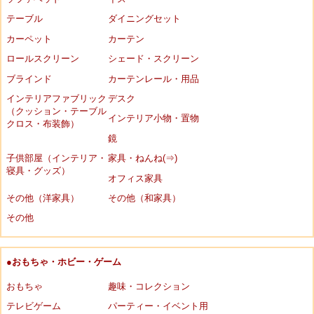
テーブル
ダイニングセット
カーペット
カーテン
ロールスクリーン
シェード・スクリーン
ブラインド
カーテンレール・用品
インテリアファブリック
デスク
（クッション・テーブル
インテリア小物・置物
クロス・布装飾）
鏡
子供部屋（インテリア・
家具・ねんね(⇒)
寝具・グッズ）
オフィス家具
その他（洋家具）
その他（和家具）
その他
●おもちゃ・ホビー・ゲーム
おもちゃ
趣味・コレクション
テレビゲーム
パーティー・イベント用