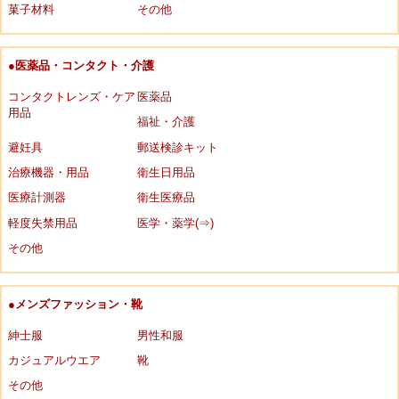
菓子材料
その他
●医薬品・コンタクト・介護
コンタクトレンズ・ケア
医薬品
用品
福祉・介護
避妊具
郵送検診キット
治療機器・用品
衛生日用品
医療計測器
衛生医療品
軽度失禁用品
医学・薬学(⇒)
その他
●メンズファッション・靴
紳士服
男性和服
カジュアルウエア
靴
その他