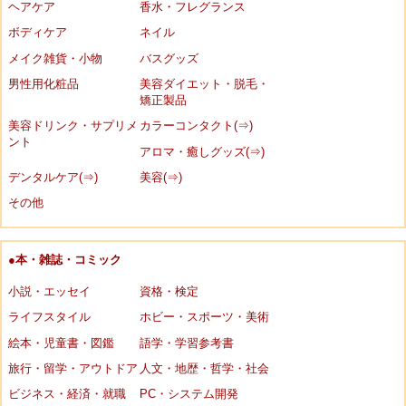
ヘアケア
香水・フレグランス
ボディケア
ネイル
メイク雑貨・小物
バスグッズ
男性用化粧品
美容ダイエット・脱毛・
矯正製品
美容ドリンク・サプリメ
カラーコンタクト(⇒)
ント
アロマ・癒しグッズ(⇒)
デンタルケア(⇒)
美容(⇒)
その他
●本・雑誌・コミック
小説・エッセイ
資格・検定
ライフスタイル
ホビー・スポーツ・美術
絵本・児童書・図鑑
語学・学習参考書
旅行・留学・アウトドア
人文・地歴・哲学・社会
ビジネス・経済・就職
PC・システム開発