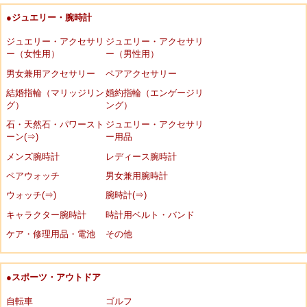
●ジュエリー・腕時計
ジュエリー・アクセサリ
ジュエリー・アクセサリ
ー（女性用）
ー（男性用）
男女兼用アクセサリー
ペアアクセサリー
結婚指輪（マリッジリン
婚約指輪（エンゲージリ
グ）
ング）
石・天然石・パワースト
ジュエリー・アクセサリ
ーン(⇒)
ー用品
メンズ腕時計
レディース腕時計
ペアウォッチ
男女兼用腕時計
ウォッチ(⇒)
腕時計(⇒)
キャラクター腕時計
時計用ベルト・バンド
ケア・修理用品・電池
その他
●スポーツ・アウトドア
自転車
ゴルフ