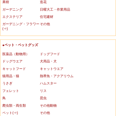
果樹
造花
ガーデニング
日曜大工・作業用品
エクステリア
住宅建材
ガーデニング・フラワー
その他
(⇒)
●ペット・ペットグッズ
医薬品（動物用）
ドッグフード
ドッグウエア
犬用品・犬
キャットフード
キャットウエア
猫用品・猫
熱帯魚・アクアリウム
うさぎ
ハムスター
フェレット
リス
鳥
昆虫
爬虫類・両生類
その他動物
ペット(⇒)
その他