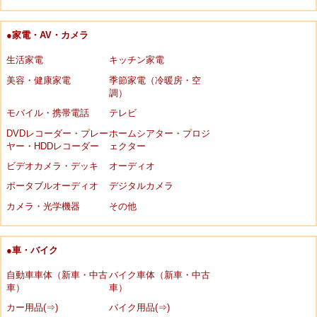
●家電・AV・カメラ
生活家電
キッチン家電
美容・健康家電
季節家電（冷暖房・空
調）
モバイル・携帯電話
テレビ
DVDレコーダー・プレー
ホームシアター・プロジ
ヤー・HDDレコーダー
ェクター
ビデオカメラ・デッキ
オーディオ
ポータブルオーディオ
デジタルカメラ
カメラ・光学機器
その他
●車・バイク
自動車車体（新車・中古
バイク車体（新車・中古
車）
車）
カー用品(⇒)
バイク用品(⇒)