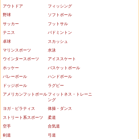
アウトドア
フィッシング
野球
ソフトボール
サッカー
フットサル
テニス
バドミントン
卓球
スカッシュ
マリンスポーツ
水泳
ウインタースポーツ
アイススケート
ホッケー
バスケットボール
バレーボール
ハンドボール
ドッジボール
ラグビー
アメリカンフットボール
フィットネス・トレーニ
ング
ヨガ・ピラティス
体操・ダンス
ストリート系スポーツ
柔道
空手
合気道
剣道
弓道