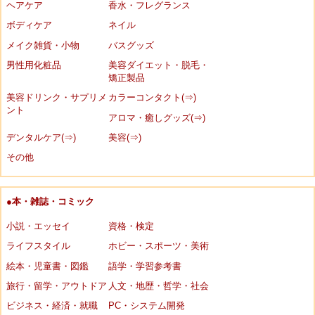
ヘアケア
香水・フレグランス
ボディケア
ネイル
メイク雑貨・小物
バスグッズ
男性用化粧品
美容ダイエット・脱毛・
矯正製品
美容ドリンク・サプリメ
カラーコンタクト(⇒)
ント
アロマ・癒しグッズ(⇒)
デンタルケア(⇒)
美容(⇒)
その他
●本・雑誌・コミック
小説・エッセイ
資格・検定
ライフスタイル
ホビー・スポーツ・美術
絵本・児童書・図鑑
語学・学習参考書
旅行・留学・アウトドア
人文・地歴・哲学・社会
ビジネス・経済・就職
PC・システム開発