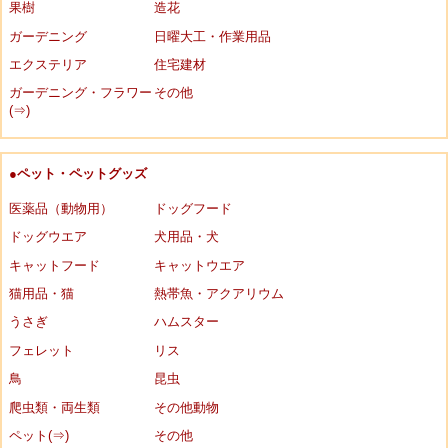
果樹
造花
ガーデニング
日曜大工・作業用品
エクステリア
住宅建材
ガーデニング・フラワー
その他
(⇒)
●ペット・ペットグッズ
医薬品（動物用）
ドッグフード
ドッグウエア
犬用品・犬
キャットフード
キャットウエア
猫用品・猫
熱帯魚・アクアリウム
うさぎ
ハムスター
フェレット
リス
鳥
昆虫
爬虫類・両生類
その他動物
ペット(⇒)
その他