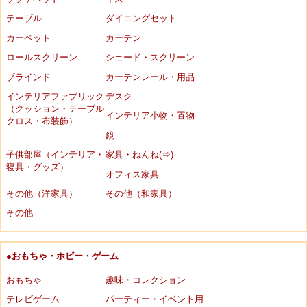
テーブル
ダイニングセット
カーペット
カーテン
ロールスクリーン
シェード・スクリーン
ブラインド
カーテンレール・用品
インテリアファブリック
デスク
（クッション・テーブル
インテリア小物・置物
クロス・布装飾）
鏡
子供部屋（インテリア・
家具・ねんね(⇒)
寝具・グッズ）
オフィス家具
その他（洋家具）
その他（和家具）
その他
●おもちゃ・ホビー・ゲーム
おもちゃ
趣味・コレクション
テレビゲーム
パーティー・イベント用