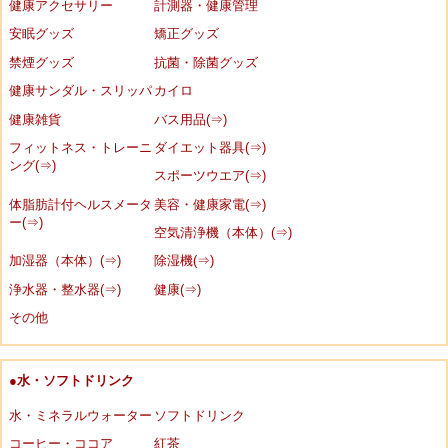
健康アクセサリー
計測器・健康管理
安眠グッズ
矯正グッズ
禁煙グッズ
抗菌・除菌グッズ
健康サンダル・スリッパ
カイロ
健康雑貨
バス用品(⇒)
フィットネス・トレーニ
ダイエット器具(⇒)
ング(⇒)
スポーツウエア(⇒)
体脂肪計付ヘルスメータ
美容・健康家電(⇒)
ー(⇒)
空気清浄機（本体）(⇒)
加湿器（本体）(⇒)
除湿機(⇒)
浄水器・整水器(⇒)
健康(⇒)
その他
●水・ソフトドリンク
水・ミネラルウォーター
ソフトドリンク
コーヒー・ココア
紅茶