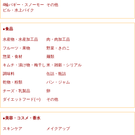
4輪バギー・スノーモー
その他
ビル・水上バイク
●食品
水産物・水産加工品
肉・肉加工品
フルーツ・果物
野菜・きのこ
惣菜・食材
麺類
キムチ・漬け物・梅干し
米・雑穀・シリアル
調味料
缶詰・瓶詰
乾物・粉類
パン・ジャム
チーズ・乳製品
卵
ダイエットフード(⇒)
その他
●美容・コスメ・香水
スキンケア
メイクアップ