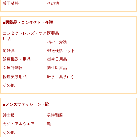
菓子材料
その他
●医薬品・コンタクト・介護
コンタクトレンズ・ケア
医薬品
用品
福祉・介護
避妊具
郵送検診キット
治療機器・用品
衛生日用品
医療計測器
衛生医療品
軽度失禁用品
医学・薬学(⇒)
その他
●メンズファッション・靴
紳士服
男性和服
カジュアルウエア
靴
その他