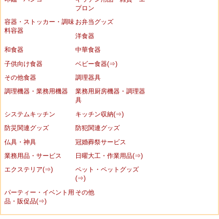
プロン
容器・ストッカー・調味
お弁当グッズ
料容器
洋食器
和食器
中華食器
子供向け食器
ベビー食器(⇒)
その他食器
調理器具
調理機器・業務用機器
業務用厨房機器・調理器
具
システムキッチン
キッチン収納(⇒)
防災関連グッズ
防犯関連グッズ
仏具・神具
冠婚葬祭サービス
業務用品・サービス
日曜大工・作業用品(⇒)
エクステリア(⇒)
ペット・ペットグッズ
(⇒)
パーティー・イベント用
その他
品・販促品(⇒)