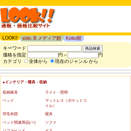
LOOK!!
side. B メディア館
Kobo館
キーワード
価格を指定
円～
円
カテゴリ
全体から
現在のジャンル から
●インテリア・寝具・収納
収納家具
ライト・照明
ベッド
マットレス（ポケットコ
イル）
羽毛布団
寝具
ベッド関連用品(⇒)
ソファ
ソファベッド
イス