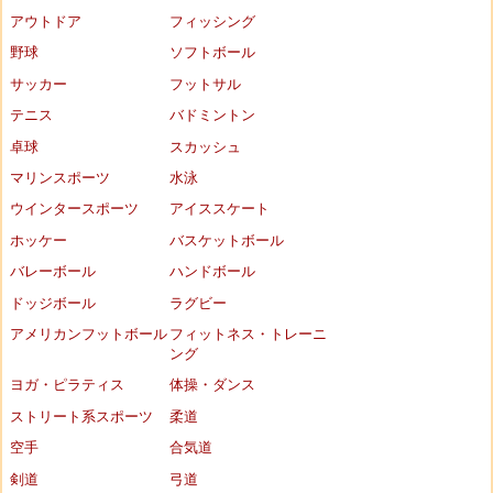
アウトドア
フィッシング
野球
ソフトボール
サッカー
フットサル
テニス
バドミントン
卓球
スカッシュ
マリンスポーツ
水泳
ウインタースポーツ
アイススケート
ホッケー
バスケットボール
バレーボール
ハンドボール
ドッジボール
ラグビー
アメリカンフットボール
フィットネス・トレーニ
ング
ヨガ・ピラティス
体操・ダンス
ストリート系スポーツ
柔道
空手
合気道
剣道
弓道