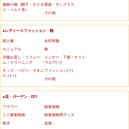
服飾小物（帽子・ネクタ
眼鏡・サングラス
イ・ベルト等）
その他
●レディースファッション・靴
婦人服
女性和服
カジュアル
靴
洋服お直し・リフォー
インナー・下着・ナイト
ム・クリーニング
ウエア(⇒)
キッズ・ベビー・マタニ
ファッション(⇒)
ティ(⇒)
その他
●花・ガーデン・DIY
フラワー
観葉植物
ミニ観葉植物
観葉植物用グッズ
植木
盆栽