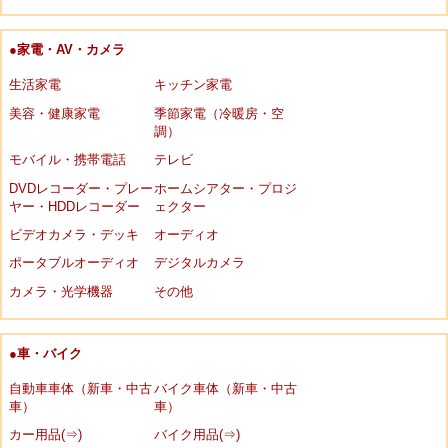
●家電・AV・カメラ
生活家電
キッチン家電
美容・健康家電
季節家電（冷暖房・空
調）
モバイル・携帯電話
テレビ
DVDレコーダー・プレー
ホームシアター・プロジ
ヤー・HDDレコーダー
ェクター
ビデオカメラ・デッキ
オーディオ
ポータブルオーディオ
デジタルカメラ
カメラ・光学機器
その他
●車・バイク
自動車車体（新車・中古
バイク車体（新車・中古
車）
車）
カー用品(⇒)
バイク用品(⇒)