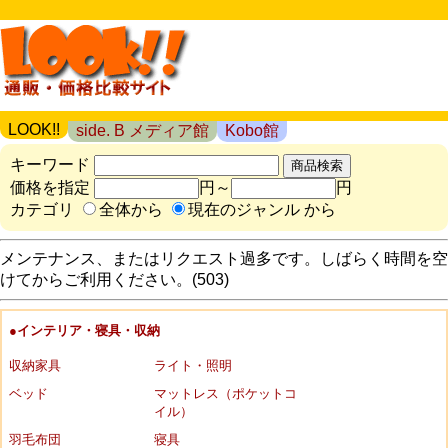
LOOK!!
side. B メディア館
Kobo館
キーワード
価格を指定
円～
円
カテゴリ
全体から
現在のジャンル から
メンテナンス、またはリクエスト過多です。しばらく時間を空
けてからご利用ください。(503)
●インテリア・寝具・収納
収納家具
ライト・照明
ベッド
マットレス（ポケットコ
イル）
羽毛布団
寝具