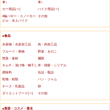
車）
車）
カー用品(⇒)
バイク用品(⇒)
4輪バギー・スノーモー
その他
ビル・水上バイク
●食品
水産物・水産加工品
肉・肉加工品
フルーツ・果物
野菜・きのこ
惣菜・食材
麺類
キムチ・漬け物・梅干し
米・雑穀・シリアル
調味料
缶詰・瓶詰
乾物・粉類
パン・ジャム
チーズ・乳製品
卵
ダイエットフード(⇒)
その他
●美容・コスメ・香水