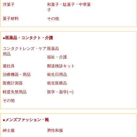
洋菓子
和菓子・駄菓子・中華菓
子
菓子材料
その他
●医薬品・コンタクト・介護
コンタクトレンズ・ケア
医薬品
用品
福祉・介護
避妊具
郵送検診キット
治療機器・用品
衛生日用品
医療計測器
衛生医療品
軽度失禁用品
医学・薬学(⇒)
その他
●メンズファッション・靴
紳士服
男性和服