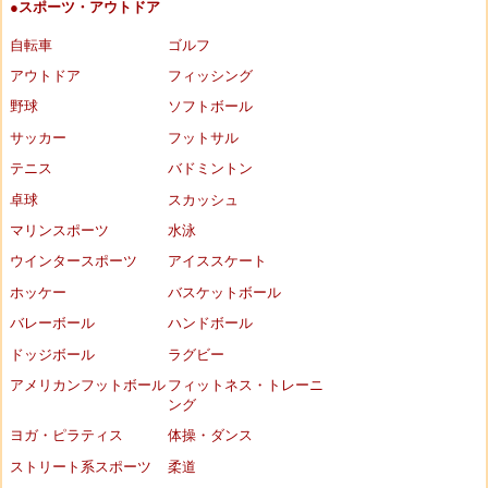
●スポーツ・アウトドア
自転車
ゴルフ
アウトドア
フィッシング
野球
ソフトボール
サッカー
フットサル
テニス
バドミントン
卓球
スカッシュ
マリンスポーツ
水泳
ウインタースポーツ
アイススケート
ホッケー
バスケットボール
バレーボール
ハンドボール
ドッジボール
ラグビー
アメリカンフットボール
フィットネス・トレーニ
ング
ヨガ・ピラティス
体操・ダンス
ストリート系スポーツ
柔道