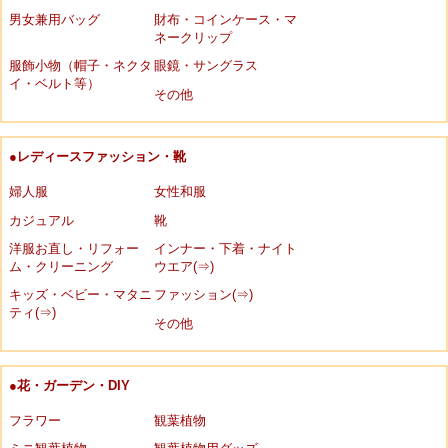
男女兼用バッグ
財布・コインケース・マ
ネークリップ
服飾小物（帽子・ネクタ
眼鏡・サングラス
イ・ベルト等）
その他
●レディースファッション・靴
婦人服
女性和服
カジュアル
靴
洋服お直し・リフォー
インナー・下着・ナイト
ム・クリーニング
ウエア(⇒)
キッズ・ベビー・マタニ
ファッション(⇒)
ティ(⇒)
その他
●花・ガーデン・DIY
フラワー
観葉植物