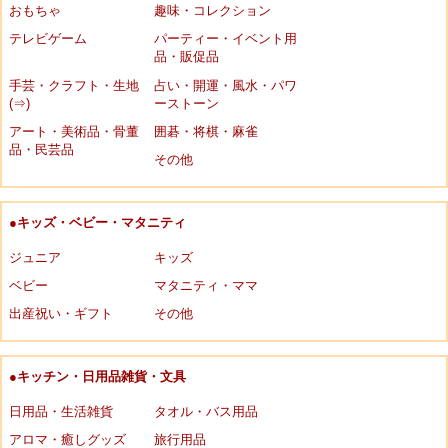
おもちゃ
趣味・コレクション
テレビゲーム
パーティー・イベント用
品・販促品
手芸・クラフト・生地
占い・開運・風水・パワ
(⇒)
ーストーン
アート・美術品・骨董
囲碁・将棋・麻雀
品・民芸品
その他
●キッズ・ベビー・マタニティ
ジュニア
キッズ
ベビー
マタニティ・ママ
出産祝い・ギフト
その他
●キッチン・日用品雑貨・文具
日用品・生活雑貨
タオル・バス用品
アロマ・癒しグッズ
旅行用品