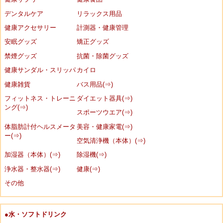
デンタルケア
リラックス用品
健康アクセサリー
計測器・健康管理
安眠グッズ
矯正グッズ
禁煙グッズ
抗菌・除菌グッズ
健康サンダル・スリッパ
カイロ
健康雑貨
バス用品(⇒)
フィットネス・トレーニ
ダイエット器具(⇒)
ング(⇒)
スポーツウエア(⇒)
体脂肪計付ヘルスメータ
美容・健康家電(⇒)
ー(⇒)
空気清浄機（本体）(⇒)
加湿器（本体）(⇒)
除湿機(⇒)
浄水器・整水器(⇒)
健康(⇒)
その他
●水・ソフトドリンク