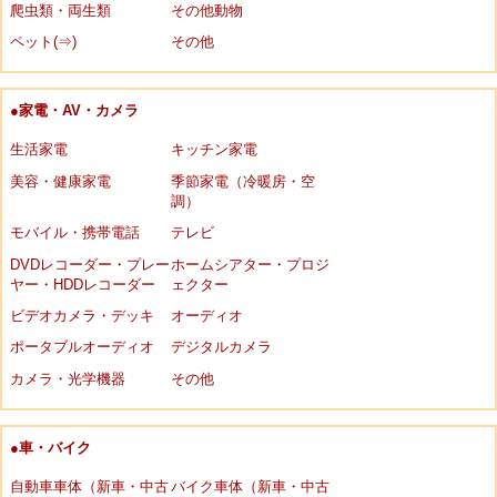
爬虫類・両生類
その他動物
ペット(⇒)
その他
●家電・AV・カメラ
生活家電
キッチン家電
美容・健康家電
季節家電（冷暖房・空
調）
モバイル・携帯電話
テレビ
DVDレコーダー・プレー
ホームシアター・プロジ
ヤー・HDDレコーダー
ェクター
ビデオカメラ・デッキ
オーディオ
ポータブルオーディオ
デジタルカメラ
カメラ・光学機器
その他
●車・バイク
自動車車体（新車・中古
バイク車体（新車・中古