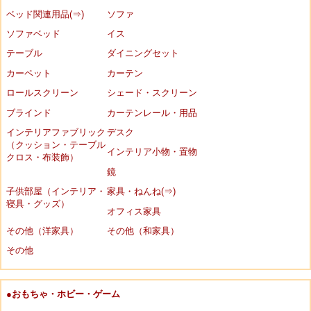
ベッド関連用品(⇒)
ソファ
ソファベッド
イス
テーブル
ダイニングセット
カーペット
カーテン
ロールスクリーン
シェード・スクリーン
ブラインド
カーテンレール・用品
インテリアファブリック
デスク
（クッション・テーブル
インテリア小物・置物
クロス・布装飾）
鏡
子供部屋（インテリア・
家具・ねんね(⇒)
寝具・グッズ）
オフィス家具
その他（洋家具）
その他（和家具）
その他
●おもちゃ・ホビー・ゲーム