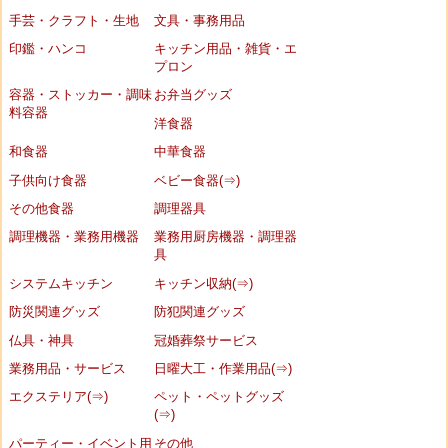
手芸・クラフト・生地
文具・事務用品
印鑑・ハンコ
キッチン用品・雑貨・エ
プロン
容器・ストッカー・調味
お弁当グッズ
料容器
洋食器
和食器
中華食器
子供向け食器
ベビー食器(⇒)
その他食器
調理器具
調理機器・業務用機器
業務用厨房機器・調理器
具
システムキッチン
キッチン収納(⇒)
防災関連グッズ
防犯関連グッズ
仏具・神具
冠婚葬祭サービス
業務用品・サービス
日曜大工・作業用品(⇒)
エクステリア(⇒)
ペット・ペットグッズ
(⇒)
パーティー・イベント用
その他