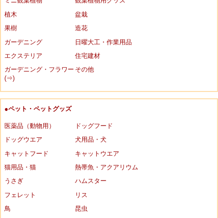
ミニ観葉植物
観葉植物用グッズ
植木
盆栽
果樹
造花
ガーデニング
日曜大工・作業用品
エクステリア
住宅建材
ガーデニング・フラワー
その他
(⇒)
●ペット・ペットグッズ
医薬品（動物用）
ドッグフード
ドッグウエア
犬用品・犬
キャットフード
キャットウエア
猫用品・猫
熱帯魚・アクアリウム
うさぎ
ハムスター
フェレット
リス
鳥
昆虫