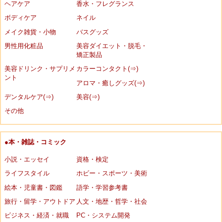
ヘアケア
香水・フレグランス
ボディケア
ネイル
メイク雑貨・小物
バスグッズ
男性用化粧品
美容ダイエット・脱毛・
矯正製品
美容ドリンク・サプリメ
カラーコンタクト(⇒)
ント
アロマ・癒しグッズ(⇒)
デンタルケア(⇒)
美容(⇒)
その他
●本・雑誌・コミック
小説・エッセイ
資格・検定
ライフスタイル
ホビー・スポーツ・美術
絵本・児童書・図鑑
語学・学習参考書
旅行・留学・アウトドア
人文・地歴・哲学・社会
ビジネス・経済・就職
PC・システム開発