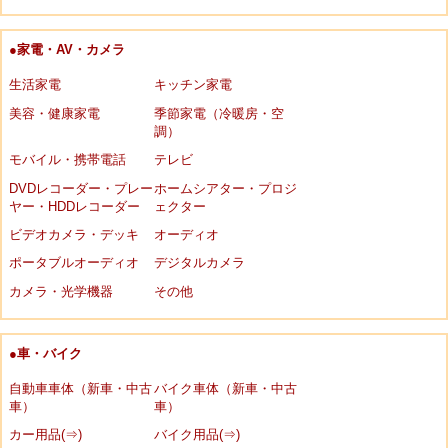
●家電・AV・カメラ
生活家電
キッチン家電
美容・健康家電
季節家電（冷暖房・空
調）
モバイル・携帯電話
テレビ
DVDレコーダー・プレー
ホームシアター・プロジ
ヤー・HDDレコーダー
ェクター
ビデオカメラ・デッキ
オーディオ
ポータブルオーディオ
デジタルカメラ
カメラ・光学機器
その他
●車・バイク
自動車車体（新車・中古
バイク車体（新車・中古
車）
車）
カー用品(⇒)
バイク用品(⇒)