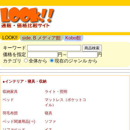
LOOK!!
side. B メディア館
Kobo館
キーワード
価格を指定
円～
円
カテゴリ
全体から
現在のジャンル から
●インテリア・寝具・収納
収納家具
ライト・照明
ベッド
マットレス（ポケットコ
イル）
羽毛布団
寝具
ベッド関連用品(⇒)
ソファ
ソファベッド
イス