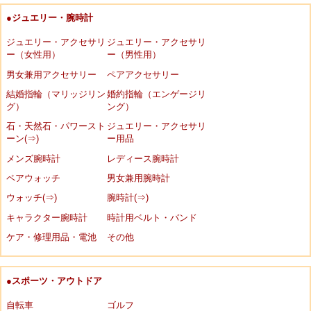
●ジュエリー・腕時計
ジュエリー・アクセサリ
ジュエリー・アクセサリ
ー（女性用）
ー（男性用）
男女兼用アクセサリー
ペアアクセサリー
結婚指輪（マリッジリン
婚約指輪（エンゲージリ
グ）
ング）
石・天然石・パワースト
ジュエリー・アクセサリ
ーン(⇒)
ー用品
メンズ腕時計
レディース腕時計
ペアウォッチ
男女兼用腕時計
ウォッチ(⇒)
腕時計(⇒)
キャラクター腕時計
時計用ベルト・バンド
ケア・修理用品・電池
その他
●スポーツ・アウトドア
自転車
ゴルフ