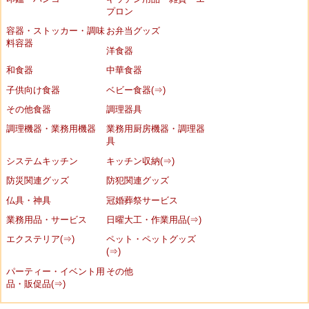
プロン
容器・ストッカー・調味
お弁当グッズ
料容器
洋食器
和食器
中華食器
子供向け食器
ベビー食器(⇒)
その他食器
調理器具
調理機器・業務用機器
業務用厨房機器・調理器
具
システムキッチン
キッチン収納(⇒)
防災関連グッズ
防犯関連グッズ
仏具・神具
冠婚葬祭サービス
業務用品・サービス
日曜大工・作業用品(⇒)
エクステリア(⇒)
ペット・ペットグッズ
(⇒)
パーティー・イベント用
その他
品・販促品(⇒)