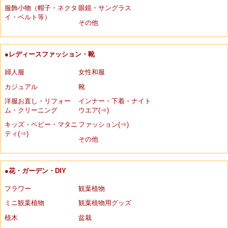
服飾小物（帽子・ネクタ
眼鏡・サングラス
イ・ベルト等）
その他
●レディースファッション・靴
婦人服
女性和服
カジュアル
靴
洋服お直し・リフォー
インナー・下着・ナイト
ム・クリーニング
ウエア(⇒)
キッズ・ベビー・マタニ
ファッション(⇒)
ティ(⇒)
その他
●花・ガーデン・DIY
フラワー
観葉植物
ミニ観葉植物
観葉植物用グッズ
植木
盆栽