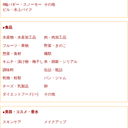
4輪バギー・スノーモー
その他
ビル・水上バイク
●食品
水産物・水産加工品
肉・肉加工品
フルーツ・果物
野菜・きのこ
惣菜・食材
麺類
キムチ・漬け物・梅干し
米・雑穀・シリアル
調味料
缶詰・瓶詰
乾物・粉類
パン・ジャム
チーズ・乳製品
卵
ダイエットフード(⇒)
その他
●美容・コスメ・香水
スキンケア
メイクアップ