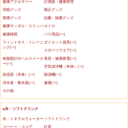
健康アクセサリー
計測器・健康管理
安眠グッズ
矯正グッズ
禁煙グッズ
抗菌・除菌グッズ
健康サンダル・スリッパ
カイロ
健康雑貨
バス用品(⇒)
フィットネス・トレーニ
ダイエット器具(⇒)
ング(⇒)
スポーツウエア(⇒)
体脂肪計付ヘルスメータ
美容・健康家電(⇒)
ー(⇒)
空気清浄機（本体）(⇒)
加湿器（本体）(⇒)
除湿機(⇒)
浄水器・整水器(⇒)
健康(⇒)
その他
●水・ソフトドリンク
水・ミネラルウォーター
ソフトドリンク
コーヒー・ココア
紅茶