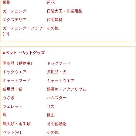
果樹
造花
ガーデニング
日曜大工・作業用品
エクステリア
住宅建材
ガーデニング・フラワー
その他
(⇒)
●ペット・ペットグッズ
医薬品（動物用）
ドッグフード
ドッグウエア
犬用品・犬
キャットフード
キャットウエア
猫用品・猫
熱帯魚・アクアリウム
うさぎ
ハムスター
フェレット
リス
鳥
昆虫
爬虫類・両生類
その他動物
ペット(⇒)
その他