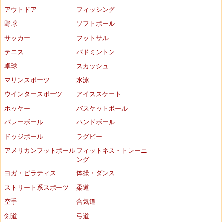
アウトドア
フィッシング
野球
ソフトボール
サッカー
フットサル
テニス
バドミントン
卓球
スカッシュ
マリンスポーツ
水泳
ウインタースポーツ
アイススケート
ホッケー
バスケットボール
バレーボール
ハンドボール
ドッジボール
ラグビー
アメリカンフットボール
フィットネス・トレーニ
ング
ヨガ・ピラティス
体操・ダンス
ストリート系スポーツ
柔道
空手
合気道
剣道
弓道