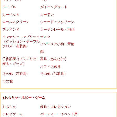
テーブル
ダイニングセット
カーペット
カーテン
ロールスクリーン
シェード・スクリーン
ブラインド
カーテンレール・用品
インテリアファブリック
デスク
（クッション・テーブル
インテリア小物・置物
クロス・布装飾）
鏡
子供部屋（インテリア・
家具・ねんね(⇒)
寝具・グッズ）
オフィス家具
その他（洋家具）
その他（和家具）
その他
●おもちゃ・ホビー・ゲーム
おもちゃ
趣味・コレクション
テレビゲーム
パーティー・イベント用