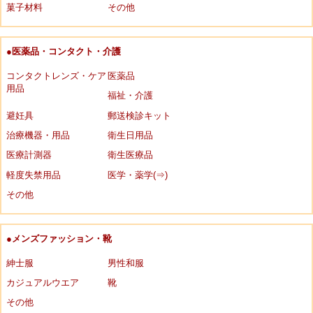
菓子材料
その他
●医薬品・コンタクト・介護
コンタクトレンズ・ケア
医薬品
用品
福祉・介護
避妊具
郵送検診キット
治療機器・用品
衛生日用品
医療計測器
衛生医療品
軽度失禁用品
医学・薬学(⇒)
その他
●メンズファッション・靴
紳士服
男性和服
カジュアルウエア
靴
その他