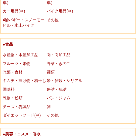
車）
車）
カー用品(⇒)
バイク用品(⇒)
4輪バギー・スノーモー
その他
ビル・水上バイク
●食品
水産物・水産加工品
肉・肉加工品
フルーツ・果物
野菜・きのこ
惣菜・食材
麺類
キムチ・漬け物・梅干し
米・雑穀・シリアル
調味料
缶詰・瓶詰
乾物・粉類
パン・ジャム
チーズ・乳製品
卵
ダイエットフード(⇒)
その他
●美容・コスメ・香水