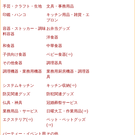
手芸・クラフト・生地
文具・事務用品
印鑑・ハンコ
キッチン用品・雑貨・エ
プロン
容器・ストッカー・調味
お弁当グッズ
料容器
洋食器
和食器
中華食器
子供向け食器
ベビー食器(⇒)
その他食器
調理器具
調理機器・業務用機器
業務用厨房機器・調理器
具
システムキッチン
キッチン収納(⇒)
防災関連グッズ
防犯関連グッズ
仏具・神具
冠婚葬祭サービス
業務用品・サービス
日曜大工・作業用品(⇒)
エクステリア(⇒)
ペット・ペットグッズ
(⇒)
パーティー・イベント用
その他