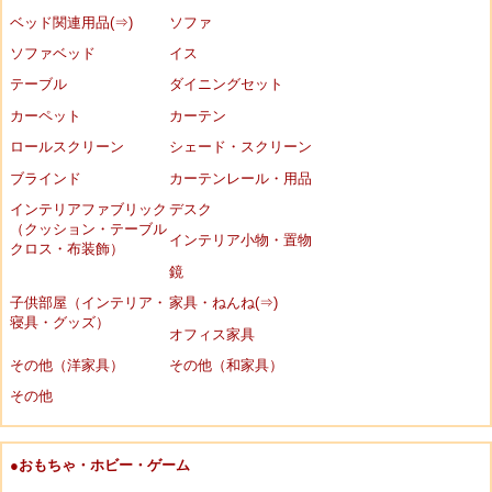
ベッド関連用品(⇒)
ソファ
ソファベッド
イス
テーブル
ダイニングセット
カーペット
カーテン
ロールスクリーン
シェード・スクリーン
ブラインド
カーテンレール・用品
インテリアファブリック
デスク
（クッション・テーブル
インテリア小物・置物
クロス・布装飾）
鏡
子供部屋（インテリア・
家具・ねんね(⇒)
寝具・グッズ）
オフィス家具
その他（洋家具）
その他（和家具）
その他
●おもちゃ・ホビー・ゲーム