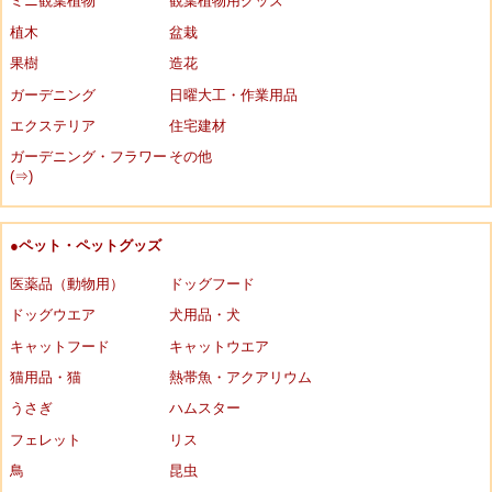
ミニ観葉植物
観葉植物用グッズ
植木
盆栽
果樹
造花
ガーデニング
日曜大工・作業用品
エクステリア
住宅建材
ガーデニング・フラワー
その他
(⇒)
●ペット・ペットグッズ
医薬品（動物用）
ドッグフード
ドッグウエア
犬用品・犬
キャットフード
キャットウエア
猫用品・猫
熱帯魚・アクアリウム
うさぎ
ハムスター
フェレット
リス
鳥
昆虫