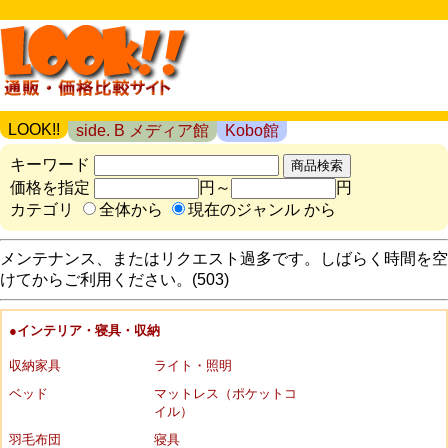
LOOK!!
side. B メディア館
Kobo館
キーワード
価格を指定
円～
円
カテゴリ
全体から
現在のジャンル から
メンテナンス、またはリクエスト過多です。しばらく時間を空
けてからご利用ください。(503)
●インテリア・寝具・収納
収納家具
ライト・照明
ベッド
マットレス（ポケットコ
イル）
羽毛布団
寝具