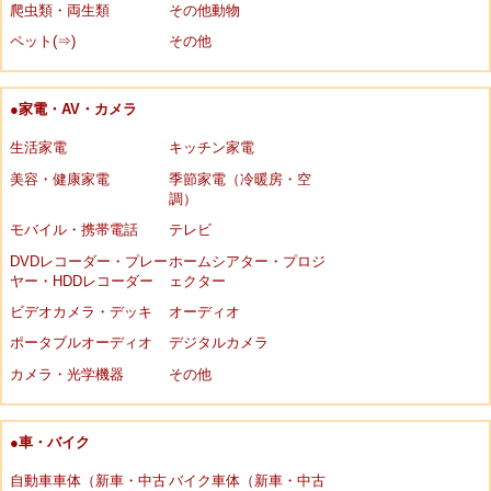
爬虫類・両生類
その他動物
ペット(⇒)
その他
●家電・AV・カメラ
生活家電
キッチン家電
美容・健康家電
季節家電（冷暖房・空
調）
モバイル・携帯電話
テレビ
DVDレコーダー・プレー
ホームシアター・プロジ
ヤー・HDDレコーダー
ェクター
ビデオカメラ・デッキ
オーディオ
ポータブルオーディオ
デジタルカメラ
カメラ・光学機器
その他
●車・バイク
自動車車体（新車・中古
バイク車体（新車・中古