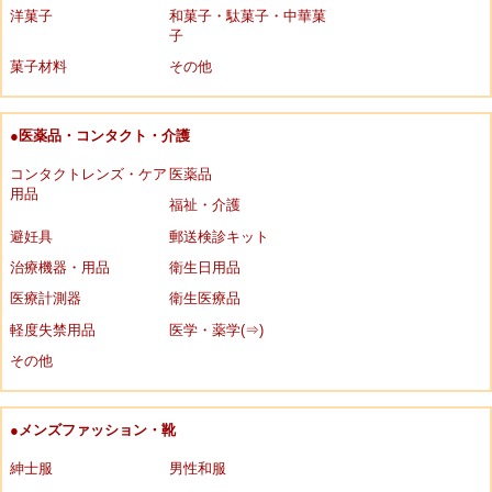
洋菓子
和菓子・駄菓子・中華菓
子
菓子材料
その他
●医薬品・コンタクト・介護
コンタクトレンズ・ケア
医薬品
用品
福祉・介護
避妊具
郵送検診キット
治療機器・用品
衛生日用品
医療計測器
衛生医療品
軽度失禁用品
医学・薬学(⇒)
その他
●メンズファッション・靴
紳士服
男性和服