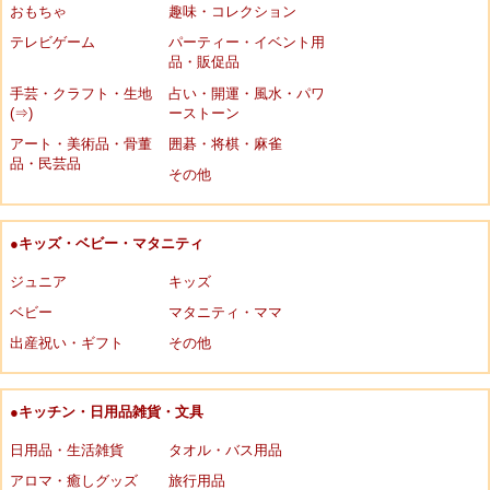
おもちゃ
趣味・コレクション
テレビゲーム
パーティー・イベント用
品・販促品
手芸・クラフト・生地
占い・開運・風水・パワ
(⇒)
ーストーン
アート・美術品・骨董
囲碁・将棋・麻雀
品・民芸品
その他
●キッズ・ベビー・マタニティ
ジュニア
キッズ
ベビー
マタニティ・ママ
出産祝い・ギフト
その他
●キッチン・日用品雑貨・文具
日用品・生活雑貨
タオル・バス用品
アロマ・癒しグッズ
旅行用品