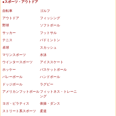
●スポーツ・アウトドア
自転車
ゴルフ
アウトドア
フィッシング
野球
ソフトボール
サッカー
フットサル
テニス
バドミントン
卓球
スカッシュ
マリンスポーツ
水泳
ウインタースポーツ
アイススケート
ホッケー
バスケットボール
バレーボール
ハンドボール
ドッジボール
ラグビー
アメリカンフットボール
フィットネス・トレーニ
ング
ヨガ・ピラティス
体操・ダンス
ストリート系スポーツ
柔道