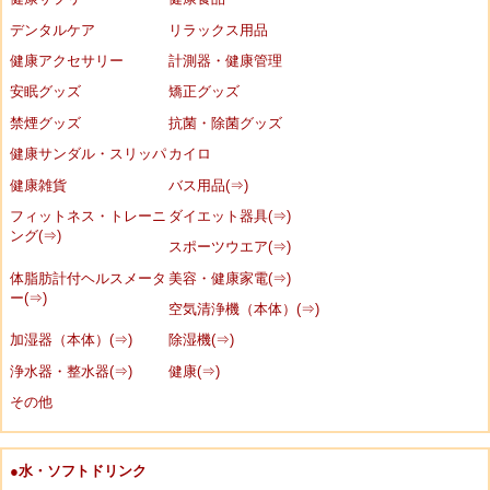
デンタルケア
リラックス用品
健康アクセサリー
計測器・健康管理
安眠グッズ
矯正グッズ
禁煙グッズ
抗菌・除菌グッズ
健康サンダル・スリッパ
カイロ
健康雑貨
バス用品(⇒)
フィットネス・トレーニ
ダイエット器具(⇒)
ング(⇒)
スポーツウエア(⇒)
体脂肪計付ヘルスメータ
美容・健康家電(⇒)
ー(⇒)
空気清浄機（本体）(⇒)
加湿器（本体）(⇒)
除湿機(⇒)
浄水器・整水器(⇒)
健康(⇒)
その他
●水・ソフトドリンク