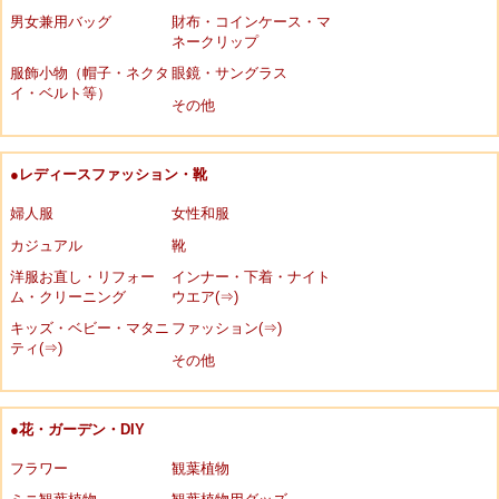
男女兼用バッグ
財布・コインケース・マ
ネークリップ
服飾小物（帽子・ネクタ
眼鏡・サングラス
イ・ベルト等）
その他
●レディースファッション・靴
婦人服
女性和服
カジュアル
靴
洋服お直し・リフォー
インナー・下着・ナイト
ム・クリーニング
ウエア(⇒)
キッズ・ベビー・マタニ
ファッション(⇒)
ティ(⇒)
その他
●花・ガーデン・DIY
フラワー
観葉植物