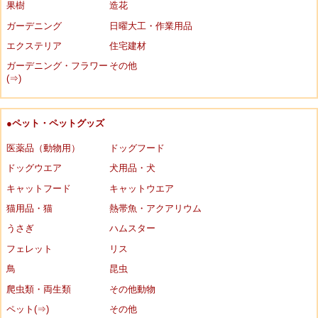
果樹
造花
ガーデニング
日曜大工・作業用品
エクステリア
住宅建材
ガーデニング・フラワー
その他
(⇒)
●ペット・ペットグッズ
医薬品（動物用）
ドッグフード
ドッグウエア
犬用品・犬
キャットフード
キャットウエア
猫用品・猫
熱帯魚・アクアリウム
うさぎ
ハムスター
フェレット
リス
鳥
昆虫
爬虫類・両生類
その他動物
ペット(⇒)
その他