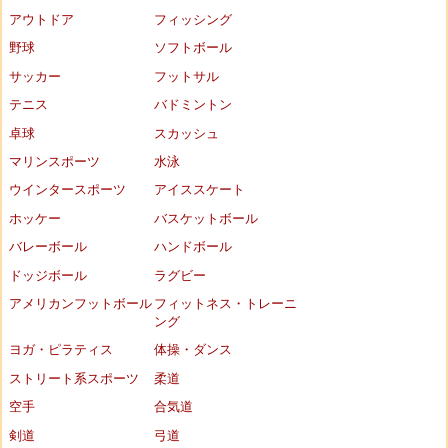
アウトドア
フィッシング
野球
ソフトボール
サッカー
フットサル
テニス
バドミントン
卓球
スカッシュ
マリンスポーツ
水泳
ウインタースポーツ
アイススケート
ホッケー
バスケットボール
バレーボール
ハンドボール
ドッジボール
ラグビー
アメリカンフットボール
フィットネス・トレーニ
ング
ヨガ・ピラティス
体操・ダンス
ストリート系スポーツ
柔道
空手
合気道
剣道
弓道