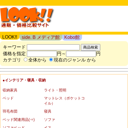
LOOK!!
side. B メディア館
Kobo館
キーワード
価格を指定
円～
円
カテゴリ
全体から
現在のジャンル から
●インテリア・寝具・収納
収納家具
ライト・照明
ベッド
マットレス（ポケットコ
イル）
羽毛布団
寝具
ベッド関連用品(⇒)
ソファ
ソファベッド
イス