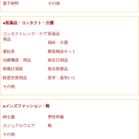
菓子材料
その他
●医薬品・コンタクト・介護
コンタクトレンズ・ケア
医薬品
用品
福祉・介護
避妊具
郵送検診キット
治療機器・用品
衛生日用品
医療計測器
衛生医療品
軽度失禁用品
医学・薬学(⇒)
その他
●メンズファッション・靴
紳士服
男性和服
カジュアルウエア
靴
その他