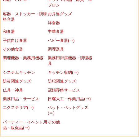
プロン
容器・ストッカー・調味
お弁当グッズ
料容器
洋食器
和食器
中華食器
子供向け食器
ベビー食器(⇒)
その他食器
調理器具
調理機器・業務用機器
業務用厨房機器・調理器
具
システムキッチン
キッチン収納(⇒)
防災関連グッズ
防犯関連グッズ
仏具・神具
冠婚葬祭サービス
業務用品・サービス
日曜大工・作業用品(⇒)
エクステリア(⇒)
ペット・ペットグッズ
(⇒)
パーティー・イベント用
その他
品・販促品(⇒)