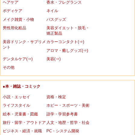
ヘアケア
香水・フレグランス
ボディケア
ネイル
メイク雑貨・小物
バスグッズ
男性用化粧品
美容ダイエット・脱毛・
矯正製品
美容ドリンク・サプリメ
カラーコンタクト(⇒)
ント
アロマ・癒しグッズ(⇒)
デンタルケア(⇒)
美容(⇒)
その他
●本・雑誌・コミック
小説・エッセイ
資格・検定
ライフスタイル
ホビー・スポーツ・美術
絵本・児童書・図鑑
語学・学習参考書
旅行・留学・アウトドア
人文・地歴・哲学・社会
ビジネス・経済・就職
PC・システム開発