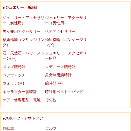
●ジュエリー・腕時計
ジュエリー・アクセサリ
ジュエリー・アクセサリ
ー（女性用）
ー（男性用）
男女兼用アクセサリー
ペアアクセサリー
結婚指輪（マリッジリン
婚約指輪（エンゲージリ
グ）
ング）
石・天然石・パワースト
ジュエリー・アクセサリ
ーン(⇒)
ー用品
メンズ腕時計
レディース腕時計
ペアウォッチ
男女兼用腕時計
ウォッチ(⇒)
腕時計(⇒)
キャラクター腕時計
時計用ベルト・バンド
ケア・修理用品・電池
その他
●スポーツ・アウトドア
自転車
ゴルフ