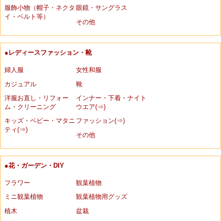
服飾小物（帽子・ネクタ
眼鏡・サングラス
イ・ベルト等）
その他
●レディースファッション・靴
婦人服
女性和服
カジュアル
靴
洋服お直し・リフォー
インナー・下着・ナイト
ム・クリーニング
ウエア(⇒)
キッズ・ベビー・マタニ
ファッション(⇒)
ティ(⇒)
その他
●花・ガーデン・DIY
フラワー
観葉植物
ミニ観葉植物
観葉植物用グッズ
植木
盆栽