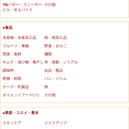
4輪バギー・スノーモー
その他
ビル・水上バイク
●食品
水産物・水産加工品
肉・肉加工品
フルーツ・果物
野菜・きのこ
惣菜・食材
麺類
キムチ・漬け物・梅干し
米・雑穀・シリアル
調味料
缶詰・瓶詰
乾物・粉類
パン・ジャム
チーズ・乳製品
卵
ダイエットフード(⇒)
その他
●美容・コスメ・香水
スキンケア
メイクアップ