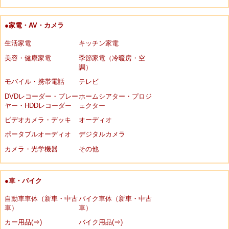
●家電・AV・カメラ
生活家電
キッチン家電
美容・健康家電
季節家電（冷暖房・空
調）
モバイル・携帯電話
テレビ
DVDレコーダー・プレー
ホームシアター・プロジ
ヤー・HDDレコーダー
ェクター
ビデオカメラ・デッキ
オーディオ
ポータブルオーディオ
デジタルカメラ
カメラ・光学機器
その他
●車・バイク
自動車車体（新車・中古
バイク車体（新車・中古
車）
車）
カー用品(⇒)
バイク用品(⇒)