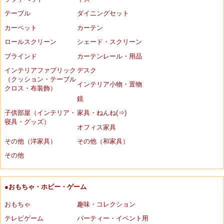
テーブル
ダイニングセット
カーペット
カーテン
ロールスクリーン
シェード・スクリーン
ブラインド
カーテンレール・用品
インテリアファブリック
デスク
（クッション・テーブル
インテリア小物・置物
クロス・布装飾）
鏡
子供部屋（インテリア・
家具・ねんね(⇒)
寝具・グッズ）
オフィス家具
その他（洋家具）
その他（和家具）
その他
●おもちゃ・ホビー・ゲーム
おもちゃ
趣味・コレクション
テレビゲーム
パーティー・イベント用