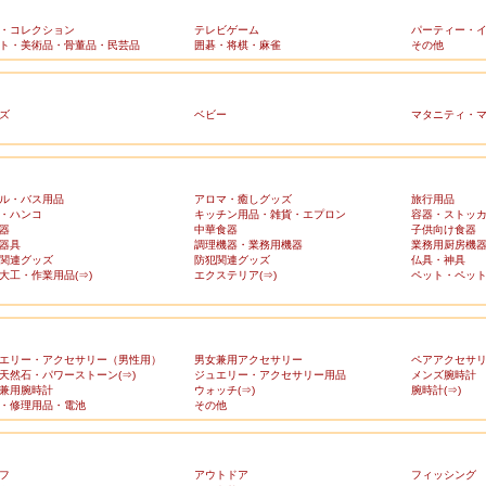
・コレクション
テレビゲーム
パーティー・
ト・美術品・骨董品・民芸品
囲碁・将棋・麻雀
その他
ズ
ベビー
マタニティ・
ル・バス用品
アロマ・癒しグッズ
旅行用品
・ハンコ
キッチン用品・雑貨・エプロン
容器・ストッ
器
中華食器
子供向け食器
器具
調理機器・業務用機器
業務用厨房機
関連グッズ
防犯関連グッズ
仏具・神具
大工・作業用品(⇒)
エクステリア(⇒)
ペット・ペット
エリー・アクセサリー（男性用）
男女兼用アクセサリー
ペアアクセサ
天然石・パワーストーン(⇒)
ジュエリー・アクセサリー用品
メンズ腕時計
兼用腕時計
ウォッチ(⇒)
腕時計(⇒)
・修理用品・電池
その他
フ
アウトドア
フィッシング