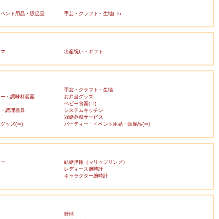
イベント用品・販促品
手芸・クラフト・生地(⇒)
ママ
出産祝い・ギフト
手芸・クラフト・生地
カー・調味料容器
お弁当グッズ
ベビー食器(⇒)
器・調理器具
システムキッチン
冠婚葬祭サービス
グッズ(⇒)
パーティー・イベント用品・販促品(⇒)
リー
結婚指輪（マリッジリング）
レディース腕時計
キャラクター腕時計
野球