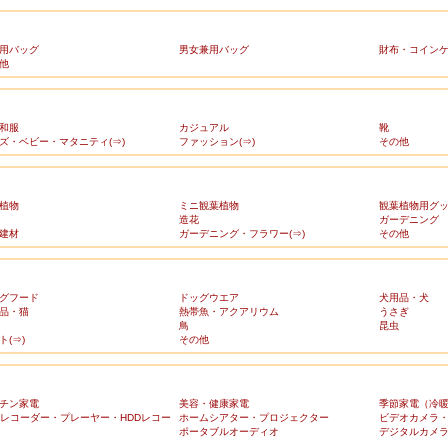
用バッグ
男女兼用バッグ
財布・コイン
他
和服
カジュアル
靴
ズ・ベビー・マタニティ(⇒)
ファッション(⇒)
その他
植物
ミニ観葉植物
観葉植物用グ
造花
ガーデニング
建材
ガーデニング・フラワー(⇒)
その他
グフード
ドッグウエア
犬用品・犬
品・猫
熱帯魚・アクアリウム
うさぎ
鳥
昆虫
ト(⇒)
その他
チン家電
美容・健康家電
季節家電（冷
Dレコーダー・プレーヤー・HDDレコー
ホームシアター・プロジェクター
ビデオカメラ
ポータブルオーディオ
デジタルカメ