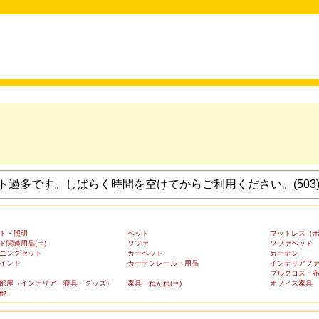
過多です。しばらく時間を空けてからご利用ください。(503
ト・照明
ベッド
マットレス（
ド関連用品(⇒)
ソファ
ソファベッド
ニングセット
カーペット
カーテン
インド
カーテンレール・用品
インテリアフ
ブルクロス・
部屋（インテリア・寝具・グッズ）
家具・ねんね(⇒)
オフィス家具
他