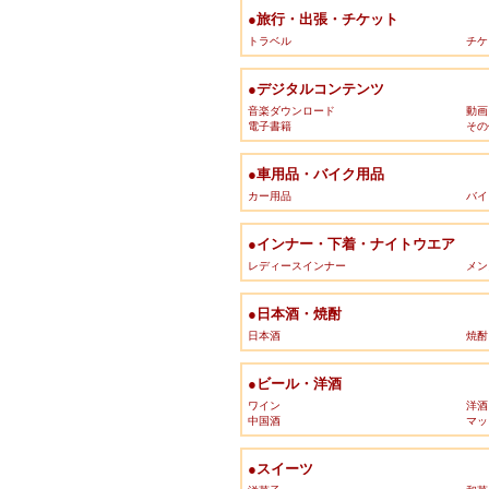
●旅行・出張・チケット
トラベル
チケ
●デジタルコンテンツ
音楽ダウンロード
動画
電子書籍
その
●車用品・バイク用品
カー用品
バイ
●インナー・下着・ナイトウエア
レディースインナー
メン
●日本酒・焼酎
日本酒
焼酎
●ビール・洋酒
ワイン
洋酒
中国酒
マッ
●スイーツ