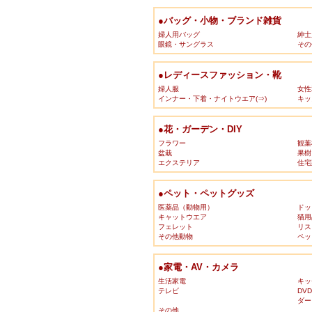
●バッグ・小物・ブランド雑貨
婦人用バッグ
紳士
眼鏡・サングラス
その
●レディースファッション・靴
婦人服
女性
インナー・下着・ナイトウエア(⇒)
キッ
●花・ガーデン・DIY
フラワー
観葉
盆栽
果樹
エクステリア
住宅
●ペット・ペットグッズ
医薬品（動物用）
ドッ
キャットウエア
猫用
フェレット
リス
その他動物
ペッ
●家電・AV・カメラ
生活家電
キッ
テレビ
DV
ダー
その他