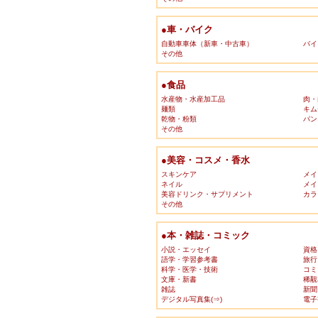
●車・バイク
自動車車体（新車・中古車）
バイ
その他
●食品
水産物・水産加工品
肉・
麺類
キム
乾物・粉類
パン
その他
●美容・コスメ・香水
スキンケア
メイ
ネイル
メイ
美容ドリンク・サプリメント
カラ
その他
●本・雑誌・コミック
小説・エッセイ
資格
語学・学習参考書
旅行
科学・医学・技術
コミ
文庫・新書
稀覯
雑誌
新聞
デジタル写真集(⇒)
電子