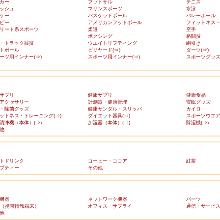
カー
フットサル
テニス
ッシュ
マリンスポーツ
水泳
ケー
バスケットボール
バレーボール
ビー
アメリカンフットボール
フィットネス
リート系スポーツ
柔道
空手
ボクシング
格闘技
・トラック競技
ウエイトリフティング
綱引き
トボール
ビリヤード(⇒)
ダーツ(⇒)
ーツ用インナー(⇒)
スポーツ用インナー(⇒)
スポーツグッズ(
サプリ
健康サプリ
健康食品
アクセサリー
計測器・健康管理
安眠グッズ
・除菌グッズ
健康サンダル・スリッパ
カイロ
ットネス・トレーニング(⇒)
ダイエット器具(⇒)
スポーツウエア(
清浄機（本体）(⇒)
加湿器（本体）(⇒)
除湿機(⇒)
他
トドリンク
コーヒー・ココア
紅茶
ブティー
その他
機器
ネットワーク機器
パーツ
A（携帯情報端末）
オフィス・サプライ
通信・サービ
他