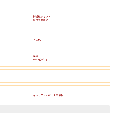
郵送検診キット
軽度失禁用品
その他
楽器
UMDビデオ(⇒)
キャリア・人材・企業情報