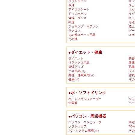
ソフトボール
サッ
卓球
スカ
アイススケート
ホッ
ドッジボール
ラグ
体操・ダンス
スト
剣道
弓道
ジョギング・マラソン
陸上
ラクロス
ゲー
その他スポーツ用品
スポ
その他
●ダイエット・健康
ダイエット
美容
リラックス用品
健康
禁煙グッズ
抗菌
バス用品(⇒)
フィ
美容・健康家電(⇒)
空気
健康(⇒)
その
●水・ソフトドリンク
水・ミネラルウォーター
ソフ
中国茶
ハー
●パソコン・周辺機器
パソコン・コンピュータ
周辺
ソフトウェア
PD
PC・システム開発(⇒)
その