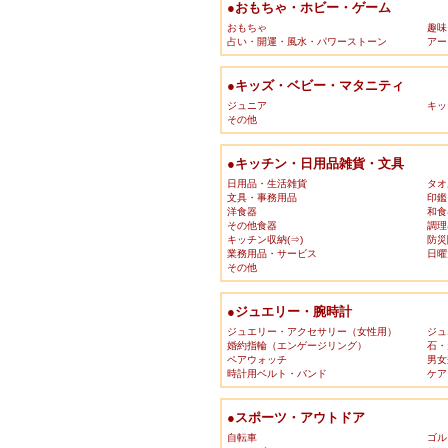
●おもちゃ・ホビー・ゲーム
おもちゃ
趣味
占い・開運・風水・パワーストーン
アー
●キッズ・ベビー・マタニティ
ジュニア
キッ
その他
●キッチン・日用品雑貨・文具
日用品・生活雑貨
タオ
文具・事務用品
印鑑
洋食器
和食
その他食器
調理
キッチン収納(⇒)
防災
業務用品・サービス
日曜
その他
●ジュエリー・腕時計
ジュエリー・アクセサリー（女性用）
ジュ
婚約指輪（エンゲージリング）
石・
ペアウォッチ
男女
時計用ベルト・バンド
ケア
●スポーツ・アウトドア
自転車
ゴル