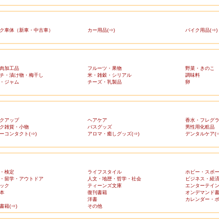
ク車体（新車・中古車）
カー用品(⇒)
バイク用品(⇒)
肉加工品
フルーツ・果物
野菜・きのこ
チ・漬け物・梅干し
米・雑穀・シリアル
調味料
・ジャム
チーズ・乳製品
卵
クアップ
ヘアケア
香水・フレグ
ク雑貨・小物
バスグッズ
男性用化粧品
ーコンタクト(⇒)
アロマ・癒しグッズ(⇒)
デンタルケア(⇒
・検定
ライフスタイル
ホビー・スポ
・留学・アウトドア
人文・地歴・哲学・社会
ビジネス・経
ック
ティーンズ文庫
エンターテイ
本
復刊書籍
オンデマンド
洋書
カレンダー・
書籍(⇒)
その他