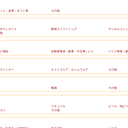
ット・金券・ギフト券
その他
ダウンロード
動画ストリーミング
デジタルコミ
他
ク用品
自動車車体（新車・中古車）(⇒)
バイク車体（新
ズインナー
ナイトウエア・ルームウエア
その他
梅酒
その他
リキュール
ビール・地ビ
コリ
その他