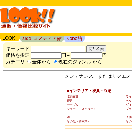
LOOK!!
side. B メディア館
Kobo館
キーワード
価格を指定
円～
円
カテゴリ
全体から
現在のジャンル から
メンテナンス、またはリクエスト
●インテリア・寝具・収納
収納家具
ライ
寝具
ベッ
テーブル
ダイ
シェード・スクリーン
ブラ
鏡
子供
その他（和家具）
その