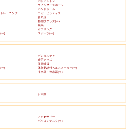
バドミントン
ウインタースポーツ
ハンドボール
・トレーニング
ヨガ・ピラティス
合気道
格闘技グッズ(⇒)
乗馬
ボウリング
⇒)
スポーツ(⇒)
デンタルケア
矯正グッズ
健康雑貨
⇒)
体脂肪計付ヘルスメーター(⇒)
浄水器・整水器(⇒)
日本茶
アクセサリー
ス
パソコンデスク(⇒)