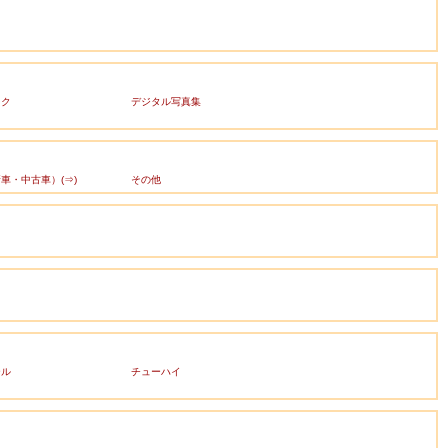
ック
デジタル写真集
車・中古車）(⇒)
その他
ール
チューハイ