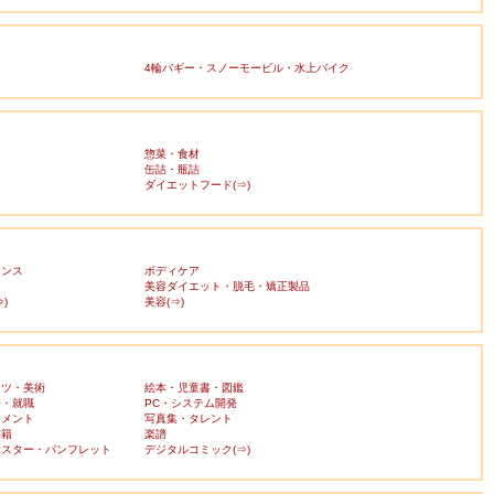
4輪バギー・スノーモービル・水上バイク
惣菜・食材
缶詰・瓶詰
ダイエットフード(⇒)
ランス
ボディケア
美容ダイエット・脱毛・矯正製品
)
美容(⇒)
ーツ・美術
絵本・児童書・図鑑
済・就職
PC・システム開発
ンメント
写真集・タレント
書籍
楽譜
ポスター・パンフレット
デジタルコミック(⇒)