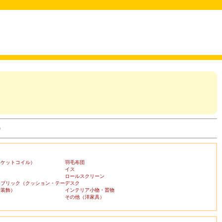
)
ポケットコイル）
羽毛布団
イス
ロールスクリーン
ァブリック（クッション・テー
デスク
布装飾）
インテリア小物・置物
その他（洋家具）