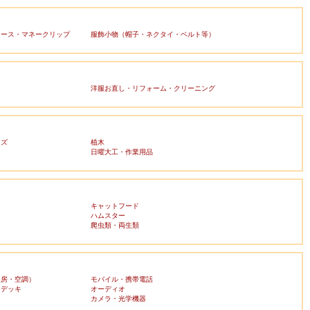
ケース・マネークリップ
服飾小物（帽子・ネクタイ・ベルト等）
洋服お直し・リフォーム・クリーニング
ッズ
植木
日曜大工・作業用品
キャットフード
ハムスター
爬虫類・両生類
暖房・空調）
モバイル・携帯電話
・デッキ
オーディオ
ラ
カメラ・光学機器