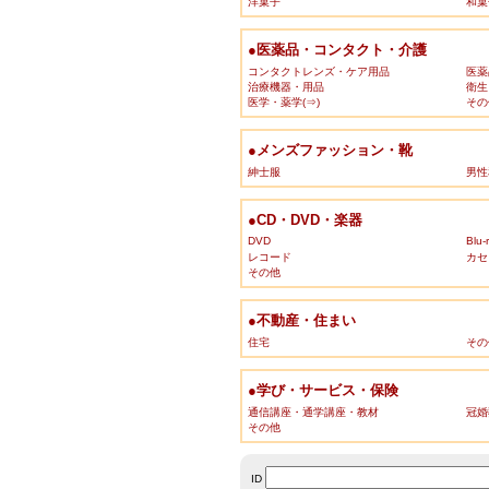
洋菓子
和菓
●医薬品・コンタクト・介護
コンタクトレンズ・ケア用品
医薬
治療機器・用品
衛生
医学・薬学(⇒)
その
●メンズファッション・靴
紳士服
男性
●CD・DVD・楽器
DVD
Blu-
レコード
カセ
その他
●不動産・住まい
住宅
その
●学び・サービス・保険
通信講座・通学講座・教材
冠婚
その他
ID