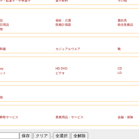
子・駄菓子・中華菓子
菓子材料
その他
品
福祉・介護
避妊具
日用品
医療計測器
衛生医療品
他
和服
カジュアルウエア
靴
ray
HD DVD
CD
LD
ット
ビデオ
他
葬祭サービス
業務用品・サービス
金融・保険
-