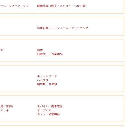
ケース・マネークリップ
服飾小物（帽子・ネクタイ・ベルト等）
洋服お直し・リフォーム・クリーニング
ッズ
植木
日曜大工・作業用品
キャットフード
ハムスター
爬虫類・両生類
暖房・空調）
モバイル・携帯電話
・デッキ
オーディオ
ラ
カメラ・光学機器