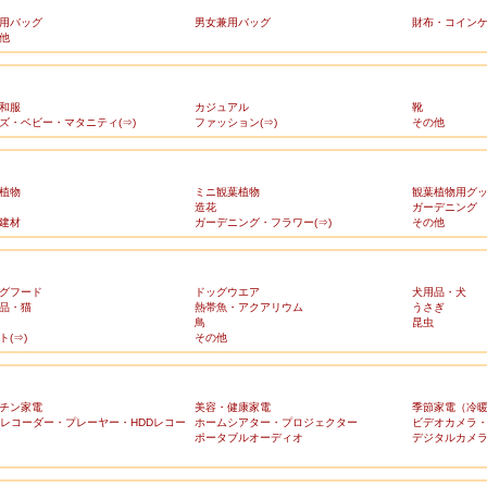
用バッグ
男女兼用バッグ
財布・コイン
他
和服
カジュアル
靴
ズ・ベビー・マタニティ(⇒)
ファッション(⇒)
その他
植物
ミニ観葉植物
観葉植物用グ
造花
ガーデニング
建材
ガーデニング・フラワー(⇒)
その他
グフード
ドッグウエア
犬用品・犬
品・猫
熱帯魚・アクアリウム
うさぎ
鳥
昆虫
ト(⇒)
その他
チン家電
美容・健康家電
季節家電（冷
Dレコーダー・プレーヤー・HDDレコー
ホームシアター・プロジェクター
ビデオカメラ
ポータブルオーディオ
デジタルカメ