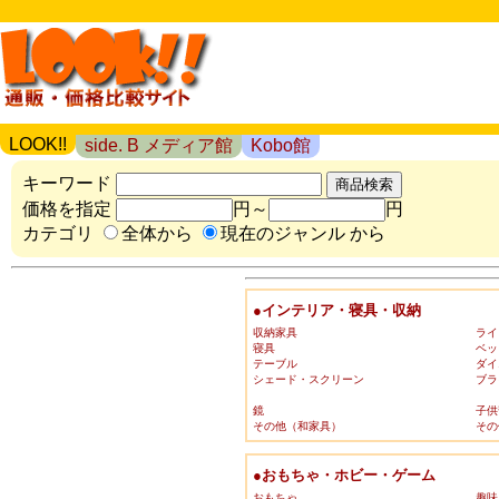
LOOK!!
side. B メディア館
Kobo館
キーワード
価格を指定
円～
円
カテゴリ
全体から
現在のジャンル から
●インテリア・寝具・収納
収納家具
ライ
寝具
ベッ
テーブル
ダイ
シェード・スクリーン
ブラ
鏡
子供
その他（和家具）
その
●おもちゃ・ホビー・ゲーム
おもちゃ
趣味