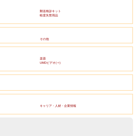
郵送検診キット
軽度失禁用品
その他
楽器
UMDビデオ(⇒)
キャリア・人材・企業情報