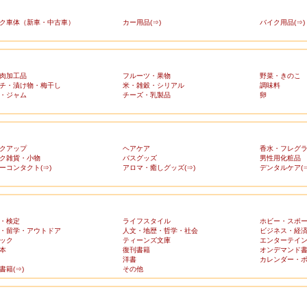
ク車体（新車・中古車）
カー用品(⇒)
バイク用品(⇒)
肉加工品
フルーツ・果物
野菜・きのこ
チ・漬け物・梅干し
米・雑穀・シリアル
調味料
・ジャム
チーズ・乳製品
卵
クアップ
ヘアケア
香水・フレグ
ク雑貨・小物
バスグッズ
男性用化粧品
ーコンタクト(⇒)
アロマ・癒しグッズ(⇒)
デンタルケア(⇒
・検定
ライフスタイル
ホビー・スポ
・留学・アウトドア
人文・地歴・哲学・社会
ビジネス・経
ック
ティーンズ文庫
エンターテイ
本
復刊書籍
オンデマンド
洋書
カレンダー・
書籍(⇒)
その他