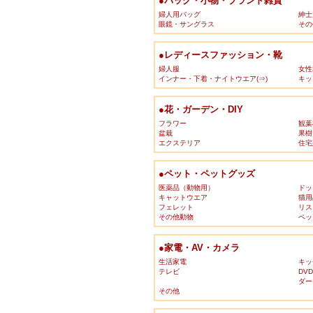
●バッグ・小物・ブランド雑貨
婦人用バッグ
紳士
眼鏡・サングラス
その
●レディースファッション・靴
婦人服
女性
インナー・下着・ナイトウエア(⇒)
キッ
●花・ガーデン・DIY
フラワー
観葉
盆栽
果樹
エクステリア
住宅
●ペット・ペットグッズ
医薬品（動物用）
ドッ
キャットウエア
猫用
フェレット
リス
その他動物
ペッ
●家電・AV・カメラ
生活家電
キッ
テレビ
DV
ダー
その他