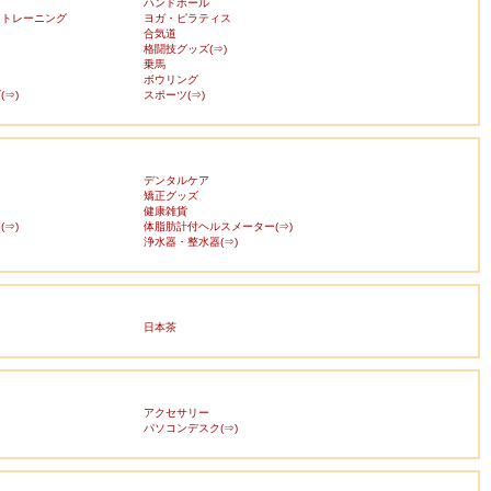
ハンドボール
・トレーニング
ヨガ・ピラティス
合気道
格闘技グッズ(⇒)
乗馬
ボウリング
⇒)
スポーツ(⇒)
デンタルケア
矯正グッズ
健康雑貨
⇒)
体脂肪計付ヘルスメーター(⇒)
浄水器・整水器(⇒)
日本茶
アクセサリー
ス
パソコンデスク(⇒)