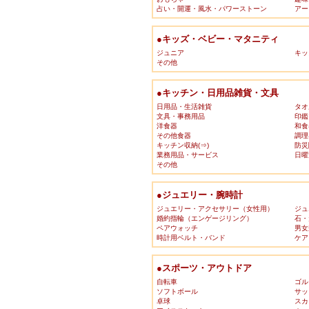
占い・開運・風水・パワーストーン
アー
●キッズ・ベビー・マタニティ
ジュニア
キッ
その他
●キッチン・日用品雑貨・文具
日用品・生活雑貨
タオ
文具・事務用品
印鑑
洋食器
和食
その他食器
調理
キッチン収納(⇒)
防災
業務用品・サービス
日曜
その他
●ジュエリー・腕時計
ジュエリー・アクセサリー（女性用）
ジュ
婚約指輪（エンゲージリング）
石・
ペアウォッチ
男女
時計用ベルト・バンド
ケア
●スポーツ・アウトドア
自転車
ゴル
ソフトボール
サッ
卓球
スカ