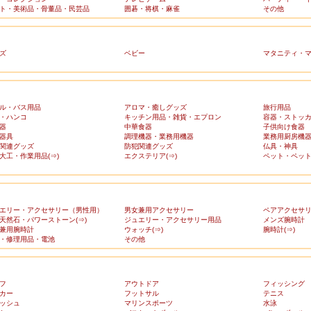
ト・美術品・骨董品・民芸品
囲碁・将棋・麻雀
その他
ズ
ベビー
マタニティ・
ル・バス用品
アロマ・癒しグッズ
旅行用品
・ハンコ
キッチン用品・雑貨・エプロン
容器・ストッ
器
中華食器
子供向け食器
器具
調理機器・業務用機器
業務用厨房機
関連グッズ
防犯関連グッズ
仏具・神具
大工・作業用品(⇒)
エクステリア(⇒)
ペット・ペット
エリー・アクセサリー（男性用）
男女兼用アクセサリー
ペアアクセサ
天然石・パワーストーン(⇒)
ジュエリー・アクセサリー用品
メンズ腕時計
兼用腕時計
ウォッチ(⇒)
腕時計(⇒)
・修理用品・電池
その他
フ
アウトドア
フィッシング
カー
フットサル
テニス
ッシュ
マリンスポーツ
水泳