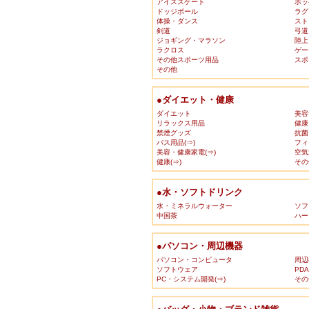
アイススケート
ホッ
ドッジボール
ラグ
体操・ダンス
スト
剣道
弓道
ジョギング・マラソン
陸上
ラクロス
ゲー
その他スポーツ用品
スポ
その他
●ダイエット・健康
ダイエット
美容
リラックス用品
健康
禁煙グッズ
抗菌
バス用品(⇒)
フィ
美容・健康家電(⇒)
空気
健康(⇒)
その
●水・ソフトドリンク
水・ミネラルウォーター
ソフ
中国茶
ハー
●パソコン・周辺機器
パソコン・コンピュータ
周辺
ソフトウェア
PD
PC・システム開発(⇒)
その