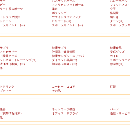
ケー
バスケットボール
バレーボール
ビー
アメリカンフットボール
フィットネス
リート系スポーツ
柔道
空手
ボクシング
格闘技
・トラック競技
ウエイトリフティング
綱引き
トボール
ビリヤード(⇒)
ダーツ(⇒)
ーツ用インナー(⇒)
スポーツ用インナー(⇒)
スポーツグッズ(
サプリ
健康サプリ
健康食品
アクセサリー
計測器・健康管理
安眠グッズ
・除菌グッズ
健康サンダル・スリッパ
カイロ
ットネス・トレーニング(⇒)
ダイエット器具(⇒)
スポーツウエア(
清浄機（本体）(⇒)
加湿器（本体）(⇒)
除湿機(⇒)
他
トドリンク
コーヒー・ココア
紅茶
ブティー
その他
機器
ネットワーク機器
パーツ
A（携帯情報端末）
オフィス・サプライ
通信・サービ
他