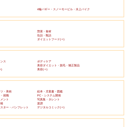
4輪バギー・スノーモービル・水上バイク
惣菜・食材
缶詰・瓶詰
ダイエットフード(⇒)
ランス
ボディケア
美容ダイエット・脱毛・矯正製品
)
美容(⇒)
ーツ・美術
絵本・児童書・図鑑
済・就職
PC・システム開発
ンメント
写真集・タレント
書籍
楽譜
ポスター・パンフレット
デジタルコミック(⇒)