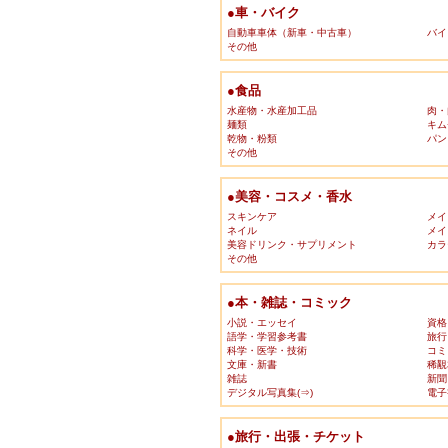
●車・バイク
自動車車体（新車・中古車）
バイ
その他
●食品
水産物・水産加工品
肉・
麺類
キム
乾物・粉類
パン
その他
●美容・コスメ・香水
スキンケア
メイ
ネイル
メイ
美容ドリンク・サプリメント
カラ
その他
●本・雑誌・コミック
小説・エッセイ
資格
語学・学習参考書
旅行
科学・医学・技術
コミ
文庫・新書
稀覯
雑誌
新聞
デジタル写真集(⇒)
電子
●旅行・出張・チケット