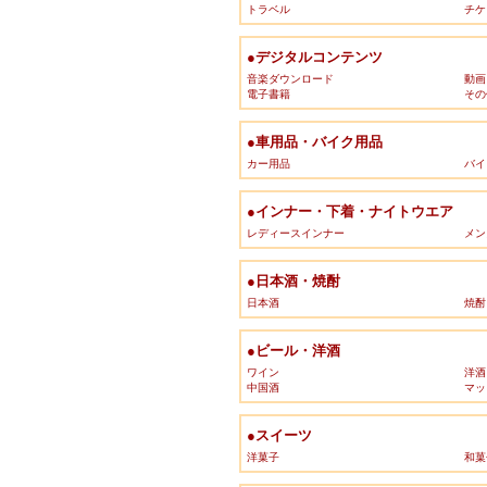
トラベル
チケ
●デジタルコンテンツ
音楽ダウンロード
動画
電子書籍
その
●車用品・バイク用品
カー用品
バイ
●インナー・下着・ナイトウエア
レディースインナー
メン
●日本酒・焼酎
日本酒
焼酎
●ビール・洋酒
ワイン
洋酒
中国酒
マッ
●スイーツ
洋菓子
和菓