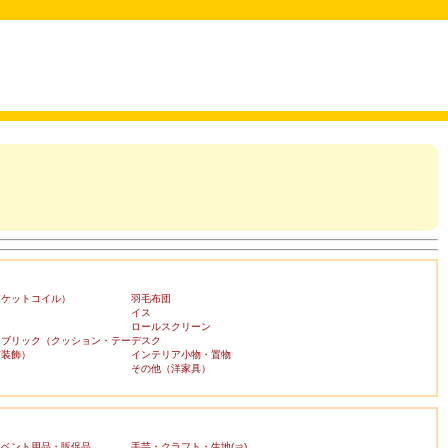
ポケットコイル）
羽毛布団
イス
ロールスクリーン
ァブリック（クッション・テー
デスク
布装飾）
インテリア小物・置物
その他（洋家具）
イベント用品・販促品
手芸・クラフト・生地(⇒)