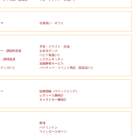
ママ
出産祝い・ギフト
手芸・クラフト・生地
カー・調味料容器
お弁当グッズ
ベビー食器(⇒)
器・調理器具
システムキッチン
冠婚葬祭サービス
グッズ(⇒)
パーティー・イベント用品・販促品(⇒)
リー
結婚指輪（マリッジリング）
レディース腕時計
キャラクター腕時計
野球
バドミントン
ウインタースポーツ