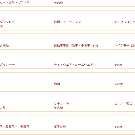
ット・金券・ギフト券
その他
ダウンロード
動画ストリーミング
デジタルコミ
他
ク用品
自動車車体（新車・中古車）(⇒)
バイク車体（新
ズインナー
ナイトウエア・ルームウエア
その他
梅酒
その他
リキュール
ビール・地ビ
コリ
その他
子・駄菓子・中華菓子
菓子材料
その他