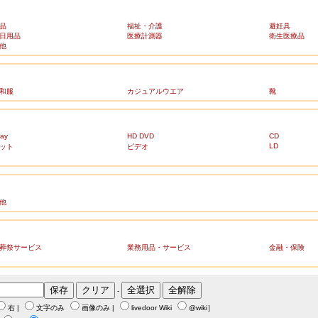
品
福祉・介護
避妊具
日用品
医療計測器
衛生医療品
他
和服
カジュアルウエア
靴
ray
HD DVD
CD
LD
ット
ビデオ
他
葬祭サービス
業務用品・サービス
金融・保険
-
右
|
文字のみ
画像のみ
|
livedoor Wiki
@wiki
］