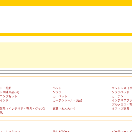
ト・照明
ベッド
マットレス（
ド関連用品(⇒)
ソファ
ソファベッド
ニングセット
カーペット
カーテン
インド
カーテンレール・用品
インテリアフ
ブルクロス・
部屋（インテリア・寝具・グッズ）
家具・ねんね(⇒)
オフィス家具
他
・コレクション
テレビゲーム
パーティー・