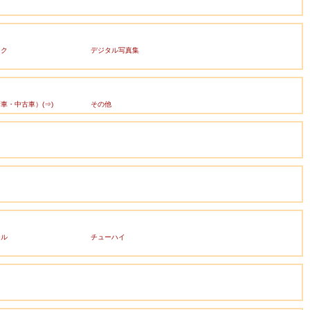
ック
デジタル写真集
車・中古車）(⇒)
その他
ール
チューハイ