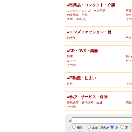
●医薬品・コンタクト・介護
コンタクトレンズ・ケア用品
医薬
治療機器・用品
衛生
医学・薬学(⇒)
その
●メンズファッション・靴
紳士服
男性
●CD・DVD・楽器
DVD
Blu-
レコード
カセ
その他
●不動産・住まい
住宅
その
●学び・サービス・保険
通信講座・通学講座・教材
冠婚
その他
ID
［
標準
|
詳細
| 品名が
上
下