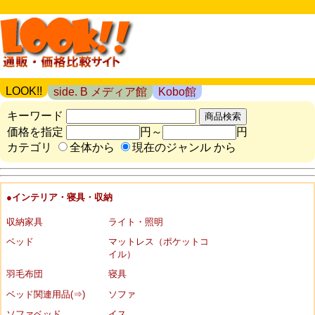
LOOK!!
side. B メディア館
Kobo館
キーワード
価格を指定
円～
円
カテゴリ
全体から
現在のジャンル から
●インテリア・寝具・収納
収納家具
ライト・照明
ベッド
マットレス（ポケットコ
イル）
羽毛布団
寝具
ベッド関連用品(⇒)
ソファ
ソファベッド
イス