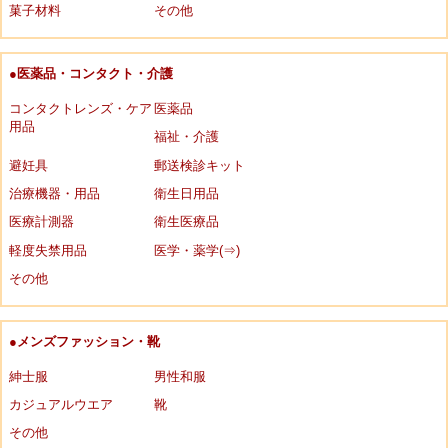
菓子材料
その他
●医薬品・コンタクト・介護
コンタクトレンズ・ケア
医薬品
用品
福祉・介護
避妊具
郵送検診キット
治療機器・用品
衛生日用品
医療計測器
衛生医療品
軽度失禁用品
医学・薬学(⇒)
その他
●メンズファッション・靴
紳士服
男性和服
カジュアルウエア
靴
その他