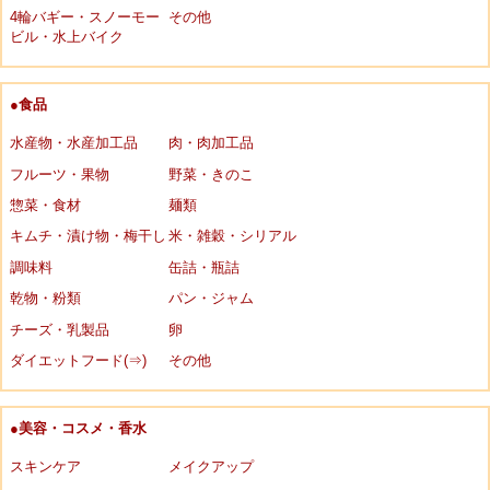
4輪バギー・スノーモー
その他
ビル・水上バイク
●食品
水産物・水産加工品
肉・肉加工品
フルーツ・果物
野菜・きのこ
惣菜・食材
麺類
キムチ・漬け物・梅干し
米・雑穀・シリアル
調味料
缶詰・瓶詰
乾物・粉類
パン・ジャム
チーズ・乳製品
卵
ダイエットフード(⇒)
その他
●美容・コスメ・香水
スキンケア
メイクアップ