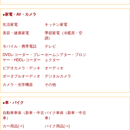
●家電・AV・カメラ
生活家電
キッチン家電
美容・健康家電
季節家電（冷暖房・空
調）
モバイル・携帯電話
テレビ
DVDレコーダー・プレー
ホームシアター・プロジ
ヤー・HDDレコーダー
ェクター
ビデオカメラ・デッキ
オーディオ
ポータブルオーディオ
デジタルカメラ
カメラ・光学機器
その他
●車・バイク
自動車車体（新車・中古
バイク車体（新車・中古
車）
車）
カー用品(⇒)
バイク用品(⇒)