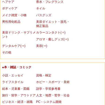
ヘアケア
香水・フレグランス
ボディケア
ネイル
メイク雑貨・小物
バスグッズ
男性用化粧品
美容ダイエット・脱毛・
矯正製品
美容ドリンク・サプリメ
カラーコンタクト(⇒)
ント
アロマ・癒しグッズ(⇒)
デンタルケア(⇒)
美容(⇒)
その他
●本・雑誌・コミック
小説・エッセイ
資格・検定
ライフスタイル
ホビー・スポーツ・美術
絵本・児童書・図鑑
語学・学習参考書
旅行・留学・アウトドア
人文・地歴・哲学・社会
ビジネス・経済・就職
PC・システム開発