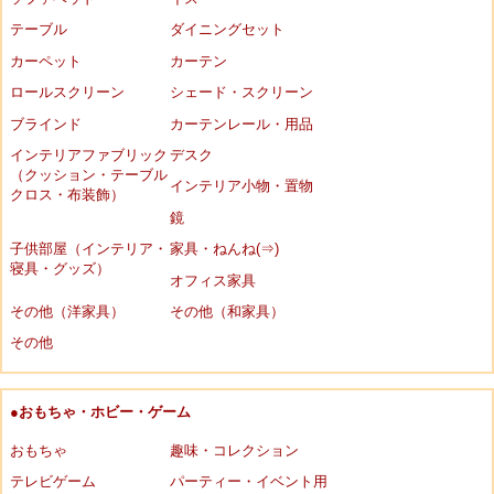
テーブル
ダイニングセット
カーペット
カーテン
ロールスクリーン
シェード・スクリーン
ブラインド
カーテンレール・用品
インテリアファブリック
デスク
（クッション・テーブル
インテリア小物・置物
クロス・布装飾）
鏡
子供部屋（インテリア・
家具・ねんね(⇒)
寝具・グッズ）
オフィス家具
その他（洋家具）
その他（和家具）
その他
●おもちゃ・ホビー・ゲーム
おもちゃ
趣味・コレクション
テレビゲーム
パーティー・イベント用