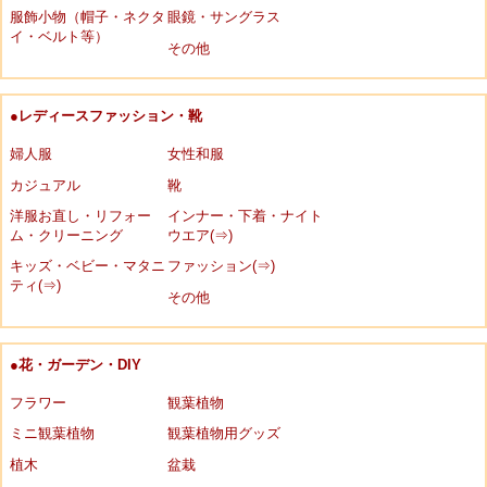
服飾小物（帽子・ネクタ
眼鏡・サングラス
イ・ベルト等）
その他
●レディースファッション・靴
婦人服
女性和服
カジュアル
靴
洋服お直し・リフォー
インナー・下着・ナイト
ム・クリーニング
ウエア(⇒)
キッズ・ベビー・マタニ
ファッション(⇒)
ティ(⇒)
その他
●花・ガーデン・DIY
フラワー
観葉植物
ミニ観葉植物
観葉植物用グッズ
植木
盆栽