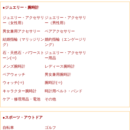
●ジュエリー・腕時計
ジュエリー・アクセサリ
ジュエリー・アクセサリ
ー（女性用）
ー（男性用）
男女兼用アクセサリー
ペアアクセサリー
結婚指輪（マリッジリン
婚約指輪（エンゲージリ
グ）
ング）
石・天然石・パワースト
ジュエリー・アクセサリ
ーン(⇒)
ー用品
メンズ腕時計
レディース腕時計
ペアウォッチ
男女兼用腕時計
ウォッチ(⇒)
腕時計(⇒)
キャラクター腕時計
時計用ベルト・バンド
ケア・修理用品・電池
その他
●スポーツ・アウトドア
自転車
ゴルフ