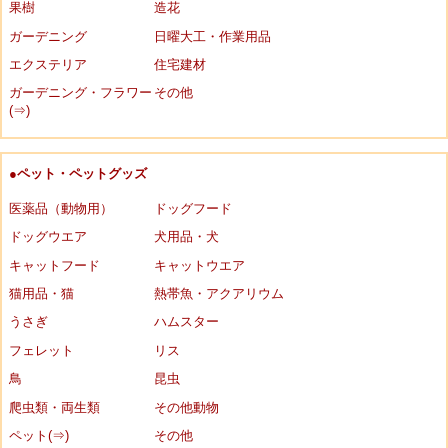
果樹
造花
ガーデニング
日曜大工・作業用品
エクステリア
住宅建材
ガーデニング・フラワー
その他
(⇒)
●ペット・ペットグッズ
医薬品（動物用）
ドッグフード
ドッグウエア
犬用品・犬
キャットフード
キャットウエア
猫用品・猫
熱帯魚・アクアリウム
うさぎ
ハムスター
フェレット
リス
鳥
昆虫
爬虫類・両生類
その他動物
ペット(⇒)
その他