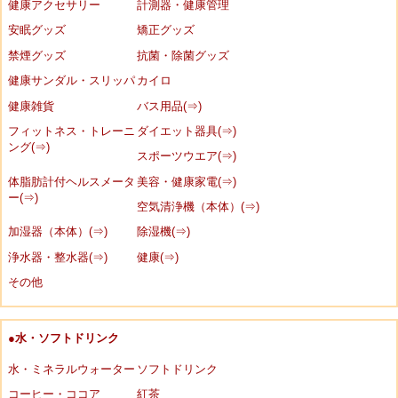
健康アクセサリー
計測器・健康管理
安眠グッズ
矯正グッズ
禁煙グッズ
抗菌・除菌グッズ
健康サンダル・スリッパ
カイロ
健康雑貨
バス用品(⇒)
フィットネス・トレーニ
ダイエット器具(⇒)
ング(⇒)
スポーツウエア(⇒)
体脂肪計付ヘルスメータ
美容・健康家電(⇒)
ー(⇒)
空気清浄機（本体）(⇒)
加湿器（本体）(⇒)
除湿機(⇒)
浄水器・整水器(⇒)
健康(⇒)
その他
●水・ソフトドリンク
水・ミネラルウォーター
ソフトドリンク
コーヒー・ココア
紅茶