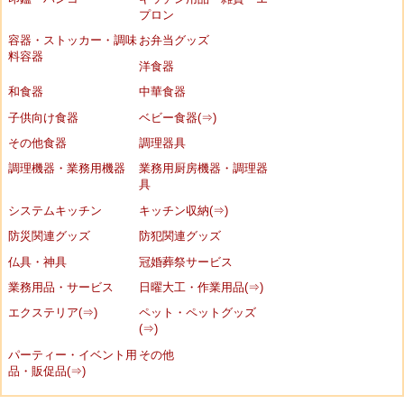
プロン
容器・ストッカー・調味
お弁当グッズ
料容器
洋食器
和食器
中華食器
子供向け食器
ベビー食器(⇒)
その他食器
調理器具
調理機器・業務用機器
業務用厨房機器・調理器
具
システムキッチン
キッチン収納(⇒)
防災関連グッズ
防犯関連グッズ
仏具・神具
冠婚葬祭サービス
業務用品・サービス
日曜大工・作業用品(⇒)
エクステリア(⇒)
ペット・ペットグッズ
(⇒)
パーティー・イベント用
その他
品・販促品(⇒)