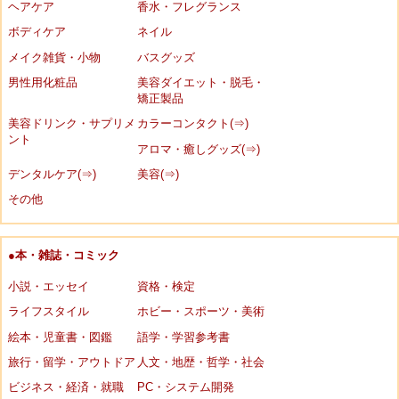
ヘアケア
香水・フレグランス
ボディケア
ネイル
メイク雑貨・小物
バスグッズ
男性用化粧品
美容ダイエット・脱毛・
矯正製品
美容ドリンク・サプリメ
カラーコンタクト(⇒)
ント
アロマ・癒しグッズ(⇒)
デンタルケア(⇒)
美容(⇒)
その他
●本・雑誌・コミック
小説・エッセイ
資格・検定
ライフスタイル
ホビー・スポーツ・美術
絵本・児童書・図鑑
語学・学習参考書
旅行・留学・アウトドア
人文・地歴・哲学・社会
ビジネス・経済・就職
PC・システム開発