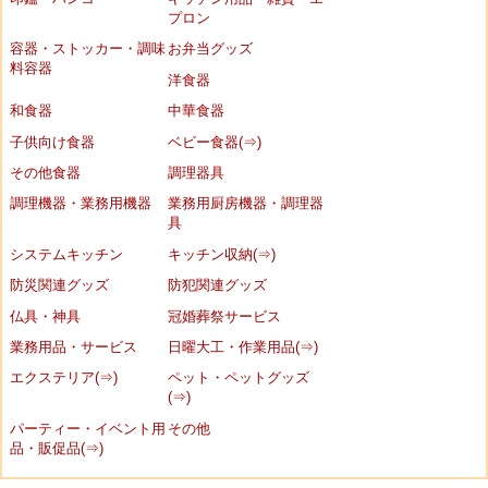
プロン
容器・ストッカー・調味
お弁当グッズ
料容器
洋食器
和食器
中華食器
子供向け食器
ベビー食器(⇒)
その他食器
調理器具
調理機器・業務用機器
業務用厨房機器・調理器
具
システムキッチン
キッチン収納(⇒)
防災関連グッズ
防犯関連グッズ
仏具・神具
冠婚葬祭サービス
業務用品・サービス
日曜大工・作業用品(⇒)
エクステリア(⇒)
ペット・ペットグッズ
(⇒)
パーティー・イベント用
その他
品・販促品(⇒)