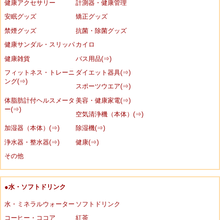
健康アクセサリー
計測器・健康管理
安眠グッズ
矯正グッズ
禁煙グッズ
抗菌・除菌グッズ
健康サンダル・スリッパ
カイロ
健康雑貨
バス用品(⇒)
フィットネス・トレーニ
ダイエット器具(⇒)
ング(⇒)
スポーツウエア(⇒)
体脂肪計付ヘルスメータ
美容・健康家電(⇒)
ー(⇒)
空気清浄機（本体）(⇒)
加湿器（本体）(⇒)
除湿機(⇒)
浄水器・整水器(⇒)
健康(⇒)
その他
●水・ソフトドリンク
水・ミネラルウォーター
ソフトドリンク
コーヒー・ココア
紅茶