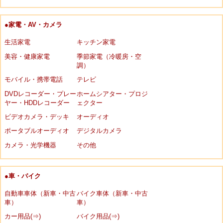
●家電・AV・カメラ
生活家電
キッチン家電
美容・健康家電
季節家電（冷暖房・空
調）
モバイル・携帯電話
テレビ
DVDレコーダー・プレー
ホームシアター・プロジ
ヤー・HDDレコーダー
ェクター
ビデオカメラ・デッキ
オーディオ
ポータブルオーディオ
デジタルカメラ
カメラ・光学機器
その他
●車・バイク
自動車車体（新車・中古
バイク車体（新車・中古
車）
車）
カー用品(⇒)
バイク用品(⇒)