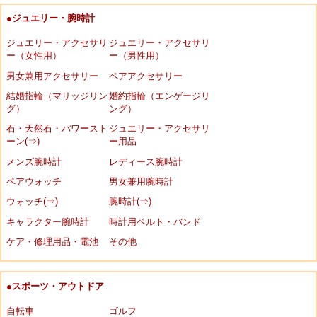
●ジュエリー・腕時計
ジュエリー・アクセサリ
ジュエリー・アクセサリ
ー（女性用）
ー（男性用）
男女兼用アクセサリー
ペアアクセサリー
結婚指輪（マリッジリン
婚約指輪（エンゲージリ
グ）
ング）
石・天然石・パワースト
ジュエリー・アクセサリ
ーン(⇒)
ー用品
メンズ腕時計
レディース腕時計
ペアウォッチ
男女兼用腕時計
ウォッチ(⇒)
腕時計(⇒)
キャラクター腕時計
時計用ベルト・バンド
ケア・修理用品・電池
その他
●スポーツ・アウトドア
自転車
ゴルフ