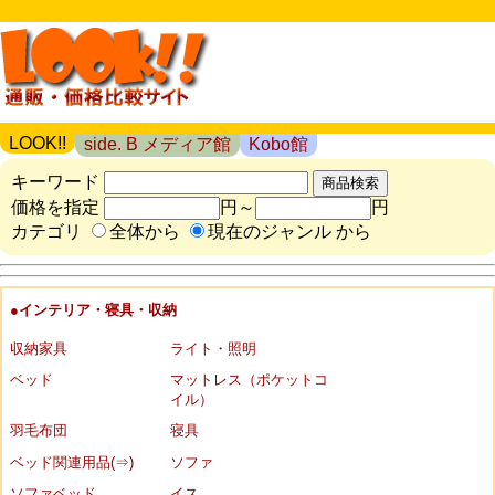
LOOK!!
side. B メディア館
Kobo館
キーワード
価格を指定
円～
円
カテゴリ
全体から
現在のジャンル から
●インテリア・寝具・収納
収納家具
ライト・照明
ベッド
マットレス（ポケットコ
イル）
羽毛布団
寝具
ベッド関連用品(⇒)
ソファ
ソファベッド
イス