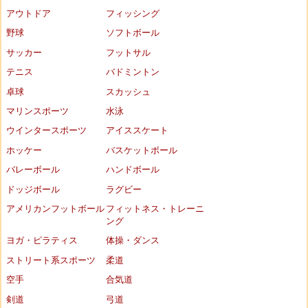
アウトドア
フィッシング
野球
ソフトボール
サッカー
フットサル
テニス
バドミントン
卓球
スカッシュ
マリンスポーツ
水泳
ウインタースポーツ
アイススケート
ホッケー
バスケットボール
バレーボール
ハンドボール
ドッジボール
ラグビー
アメリカンフットボール
フィットネス・トレーニ
ング
ヨガ・ピラティス
体操・ダンス
ストリート系スポーツ
柔道
空手
合気道
剣道
弓道