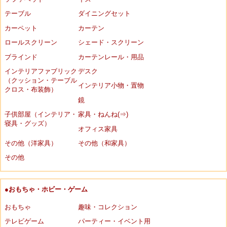
テーブル
ダイニングセット
カーペット
カーテン
ロールスクリーン
シェード・スクリーン
ブラインド
カーテンレール・用品
インテリアファブリック
デスク
（クッション・テーブル
インテリア小物・置物
クロス・布装飾）
鏡
子供部屋（インテリア・
家具・ねんね(⇒)
寝具・グッズ）
オフィス家具
その他（洋家具）
その他（和家具）
その他
●おもちゃ・ホビー・ゲーム
おもちゃ
趣味・コレクション
テレビゲーム
パーティー・イベント用