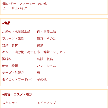
4輪バギー・スノーモー
その他
ビル・水上バイク
●食品
水産物・水産加工品
肉・肉加工品
フルーツ・果物
野菜・きのこ
惣菜・食材
麺類
キムチ・漬け物・梅干し
米・雑穀・シリアル
調味料
缶詰・瓶詰
乾物・粉類
パン・ジャム
チーズ・乳製品
卵
ダイエットフード(⇒)
その他
●美容・コスメ・香水
スキンケア
メイクアップ