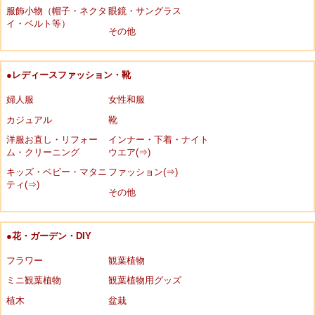
服飾小物（帽子・ネクタ
眼鏡・サングラス
イ・ベルト等）
その他
●レディースファッション・靴
婦人服
女性和服
カジュアル
靴
洋服お直し・リフォー
インナー・下着・ナイト
ム・クリーニング
ウエア(⇒)
キッズ・ベビー・マタニ
ファッション(⇒)
ティ(⇒)
その他
●花・ガーデン・DIY
フラワー
観葉植物
ミニ観葉植物
観葉植物用グッズ
植木
盆栽