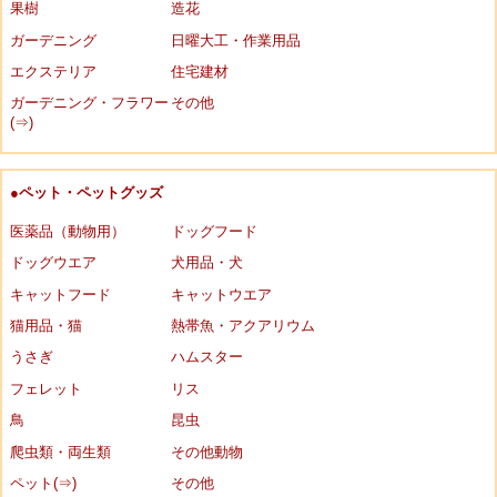
果樹
造花
ガーデニング
日曜大工・作業用品
エクステリア
住宅建材
ガーデニング・フラワー
その他
(⇒)
●ペット・ペットグッズ
医薬品（動物用）
ドッグフード
ドッグウエア
犬用品・犬
キャットフード
キャットウエア
猫用品・猫
熱帯魚・アクアリウム
うさぎ
ハムスター
フェレット
リス
鳥
昆虫
爬虫類・両生類
その他動物
ペット(⇒)
その他