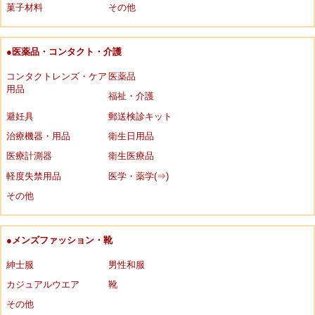
菓子材料
その他
●医薬品・コンタクト・介護
コンタクトレンズ・ケア
医薬品
用品
福祉・介護
避妊具
郵送検診キット
治療機器・用品
衛生日用品
医療計測器
衛生医療品
軽度失禁用品
医学・薬学(⇒)
その他
●メンズファッション・靴
紳士服
男性和服
カジュアルウエア
靴
その他