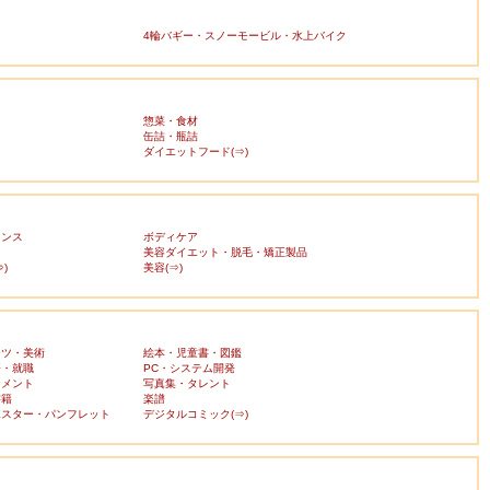
4輪バギー・スノーモービル・水上バイク
惣菜・食材
缶詰・瓶詰
ダイエットフード(⇒)
ランス
ボディケア
美容ダイエット・脱毛・矯正製品
)
美容(⇒)
ーツ・美術
絵本・児童書・図鑑
済・就職
PC・システム開発
ンメント
写真集・タレント
書籍
楽譜
ポスター・パンフレット
デジタルコミック(⇒)