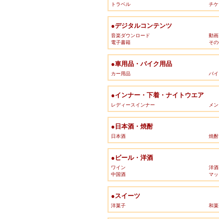
トラベル
チケ
●デジタルコンテンツ
音楽ダウンロード
動画
電子書籍
その
●車用品・バイク用品
カー用品
バイ
●インナー・下着・ナイトウエア
レディースインナー
メン
●日本酒・焼酎
日本酒
焼酎
●ビール・洋酒
ワイン
洋酒
中国酒
マッ
●スイーツ
洋菓子
和菓