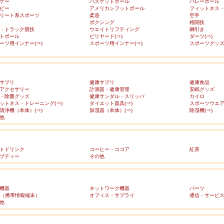
ケー
バスケットボール
バレーボール
ビー
アメリカンフットボール
フィットネス
リート系スポーツ
柔道
空手
ボクシング
格闘技
・トラック競技
ウエイトリフティング
綱引き
トボール
ビリヤード(⇒)
ダーツ(⇒)
ーツ用インナー(⇒)
スポーツ用インナー(⇒)
スポーツグッズ(
サプリ
健康サプリ
健康食品
アクセサリー
計測器・健康管理
安眠グッズ
・除菌グッズ
健康サンダル・スリッパ
カイロ
ットネス・トレーニング(⇒)
ダイエット器具(⇒)
スポーツウエア(
清浄機（本体）(⇒)
加湿器（本体）(⇒)
除湿機(⇒)
他
トドリンク
コーヒー・ココア
紅茶
ブティー
その他
機器
ネットワーク機器
パーツ
A（携帯情報端末）
オフィス・サプライ
通信・サービ
他