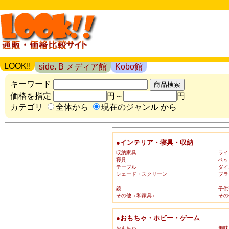
LOOK!!
side. B メディア館
Kobo館
キーワード
価格を指定
円～
円
カテゴリ
全体から
現在のジャンル から
●インテリア・寝具・収納
収納家具
ライ
寝具
ベッ
テーブル
ダイ
シェード・スクリーン
ブラ
鏡
子供
その他（和家具）
その
●おもちゃ・ホビー・ゲーム
おもちゃ
趣味