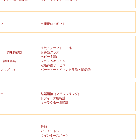
ママ
出産祝い・ギフト
手芸・クラフト・生地
カー・調味料容器
お弁当グッズ
ベビー食器(⇒)
器・調理器具
システムキッチン
冠婚葬祭サービス
グッズ(⇒)
パーティー・イベント用品・販促品(⇒)
リー
結婚指輪（マリッジリング）
レディース腕時計
キャラクター腕時計
野球
バドミントン
ウインタースポーツ