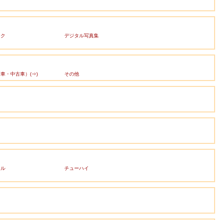
ック
デジタル写真集
車・中古車）(⇒)
その他
ール
チューハイ