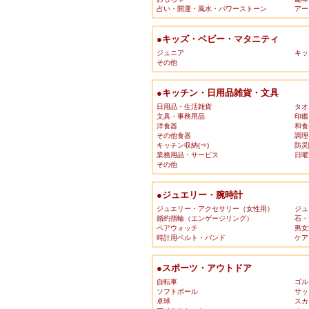
占い・開運・風水・パワーストーン
アー
●キッズ・ベビー・マタニティ
ジュニア
キッ
その他
●キッチン・日用品雑貨・文具
日用品・生活雑貨
タオ
文具・事務用品
印鑑
洋食器
和食
その他食器
調理
キッチン収納(⇒)
防災
業務用品・サービス
日曜
その他
●ジュエリー・腕時計
ジュエリー・アクセサリー（女性用）
ジュ
婚約指輪（エンゲージリング）
石・
ペアウォッチ
男女
時計用ベルト・バンド
ケア
●スポーツ・アウトドア
自転車
ゴル
ソフトボール
サッ
卓球
スカ