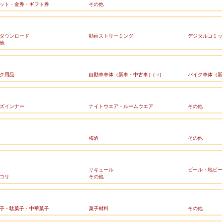
ット・金券・ギフト券
その他
ダウンロード
動画ストリーミング
デジタルコミ
他
ク用品
自動車車体（新車・中古車）(⇒)
バイク車体（新
ズインナー
ナイトウエア・ルームウエア
その他
梅酒
その他
リキュール
ビール・地ビ
コリ
その他
子・駄菓子・中華菓子
菓子材料
その他