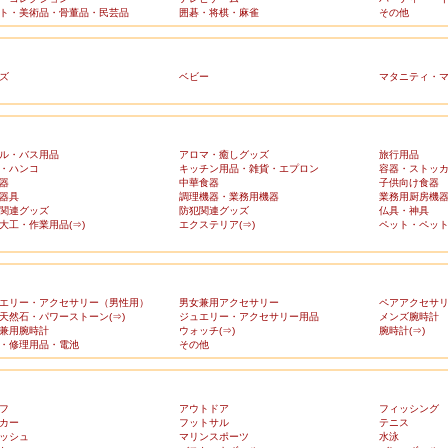
ト・美術品・骨董品・民芸品
囲碁・将棋・麻雀
その他
ズ
ベビー
マタニティ・
ル・バス用品
アロマ・癒しグッズ
旅行用品
・ハンコ
キッチン用品・雑貨・エプロン
容器・ストッ
器
中華食器
子供向け食器
器具
調理機器・業務用機器
業務用厨房機
関連グッズ
防犯関連グッズ
仏具・神具
大工・作業用品(⇒)
エクステリア(⇒)
ペット・ペット
エリー・アクセサリー（男性用）
男女兼用アクセサリー
ペアアクセサ
天然石・パワーストーン(⇒)
ジュエリー・アクセサリー用品
メンズ腕時計
兼用腕時計
ウォッチ(⇒)
腕時計(⇒)
・修理用品・電池
その他
フ
アウトドア
フィッシング
カー
フットサル
テニス
ッシュ
マリンスポーツ
水泳