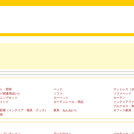
ト・照明
ベッド
マットレス（
ド関連用品(⇒)
ソファ
ソファベッド
ニングセット
カーペット
カーテン
インド
カーテンレール・用品
インテリアフ
ブルクロス・
部屋（インテリア・寝具・グッズ）
家具・ねんね(⇒)
オフィス家具
他
・コレクション
テレビゲーム
パーティー・