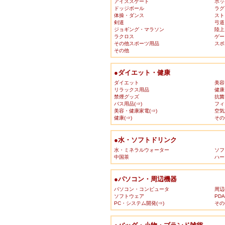
アイススケート
ホッ
ドッジボール
ラグ
体操・ダンス
スト
剣道
弓道
ジョギング・マラソン
陸上
ラクロス
ゲー
その他スポーツ用品
スポ
その他
●ダイエット・健康
ダイエット
美容
リラックス用品
健康
禁煙グッズ
抗菌
バス用品(⇒)
フィ
美容・健康家電(⇒)
空気
健康(⇒)
その
●水・ソフトドリンク
水・ミネラルウォーター
ソフ
中国茶
ハー
●パソコン・周辺機器
パソコン・コンピュータ
周辺
ソフトウェア
PD
PC・システム開発(⇒)
その