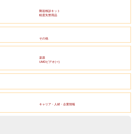
郵送検診キット
軽度失禁用品
その他
楽器
UMDビデオ(⇒)
キャリア・人材・企業情報