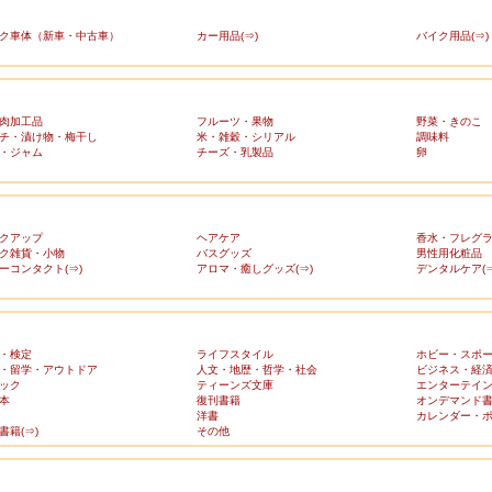
ク車体（新車・中古車）
カー用品(⇒)
バイク用品(⇒)
肉加工品
フルーツ・果物
野菜・きのこ
チ・漬け物・梅干し
米・雑穀・シリアル
調味料
・ジャム
チーズ・乳製品
卵
クアップ
ヘアケア
香水・フレグ
ク雑貨・小物
バスグッズ
男性用化粧品
ーコンタクト(⇒)
アロマ・癒しグッズ(⇒)
デンタルケア(⇒
・検定
ライフスタイル
ホビー・スポ
・留学・アウトドア
人文・地歴・哲学・社会
ビジネス・経
ック
ティーンズ文庫
エンターテイ
本
復刊書籍
オンデマンド
洋書
カレンダー・
書籍(⇒)
その他