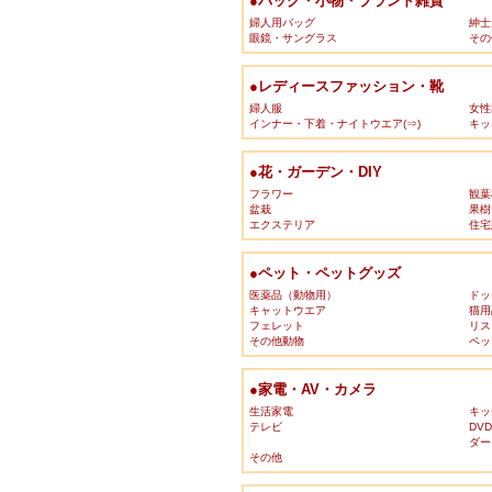
●バッグ・小物・ブランド雑貨
婦人用バッグ
紳士
眼鏡・サングラス
その
●レディースファッション・靴
婦人服
女性
インナー・下着・ナイトウエア(⇒)
キッ
●花・ガーデン・DIY
フラワー
観葉
盆栽
果樹
エクステリア
住宅
●ペット・ペットグッズ
医薬品（動物用）
ドッ
キャットウエア
猫用
フェレット
リス
その他動物
ペッ
●家電・AV・カメラ
生活家電
キッ
テレビ
DV
ダー
その他