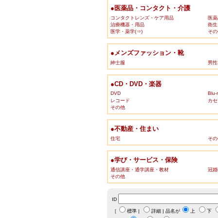
●医薬品・コンタクト・介護
コンタクトレンズ・ケア用品
医薬
治療機器・用品
衛生
医学・薬学(⇒)
その
●メンズファッション・靴
紳士服
男性
●CD・DVD・楽器
DVD
Blu-
レコード
カセ
その他
●不動産・住まい
住宅
その
●学び・サービス・保険
通信講座・通学講座・教材
冠婚
その他
ID
［
標準
|
詳細
| 品名が
上
下