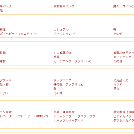
用バッグ
男女兼用バッグ
財布・コイン
他
和服
カジュアル
靴
ズ・ベビー・マタニティ(⇒)
ファッション(⇒)
その他
植物
ミニ観葉植物
観葉植物用グ
造花
ガーデニング
建材
ガーデニング・フラワー(⇒)
その他
グフード
ドッグウエア
犬用品・犬
品・猫
熱帯魚・アクアリウム
うさぎ
鳥
昆虫
ト(⇒)
その他
チン家電
美容・健康家電
季節家電（冷
Dレコーダー・プレーヤー・HDDレコー
ホームシアター・プロジェクター
ビデオカメラ
ポータブルオーディオ
デジタルカメ