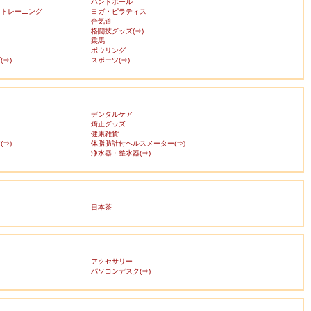
ハンドボール
・トレーニング
ヨガ・ピラティス
合気道
格闘技グッズ(⇒)
乗馬
ボウリング
⇒)
スポーツ(⇒)
デンタルケア
矯正グッズ
健康雑貨
⇒)
体脂肪計付ヘルスメーター(⇒)
浄水器・整水器(⇒)
日本茶
アクセサリー
ス
パソコンデスク(⇒)