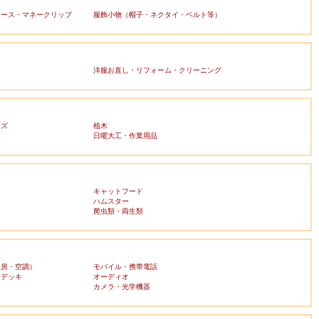
ケース・マネークリップ
服飾小物（帽子・ネクタイ・ベルト等）
洋服お直し・リフォーム・クリーニング
ッズ
植木
日曜大工・作業用品
キャットフード
ハムスター
爬虫類・両生類
暖房・空調）
モバイル・携帯電話
・デッキ
オーディオ
ラ
カメラ・光学機器