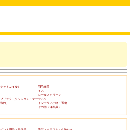
ポケットコイル）
羽毛布団
イス
ロールスクリーン
ァブリック（クッション・テー
デスク
布装飾）
インテリア小物・置物
その他（洋家具）
イベント用品・販促品
手芸・クラフト・生地(⇒)