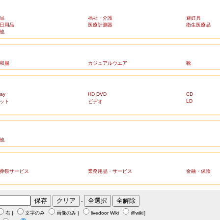
品
福祉・介護
避妊具
日用品
医療計測器
衛生医療品
他
和服
カジュアルウエア
靴
ray
HD DVD
CD
LD
ット
ビデオ
他
葬祭サービス
業務用品・サービス
金融・保険
-
右
|
文字のみ
画像のみ
|
livedoor Wiki
@wiki
］