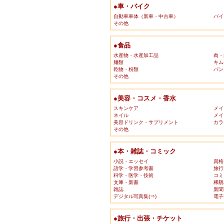
●車・バイク
自動車車体（新車・中古車）
バイ
その他
●食品
水産物・水産加工品
肉・
麺類
キム
乾物・粉類
パン
その他
●美容・コスメ・香水
スキンケア
メイ
ネイル
メイ
美容ドリンク・サプリメント
カラ
その他
●本・雑誌・コミック
小説・エッセイ
資格
語学・学習参考書
旅行
科学・医学・技術
コミ
文庫・新書
稀覯
雑誌
新聞
デジタル写真集(⇒)
電子
●旅行・出張・チケット