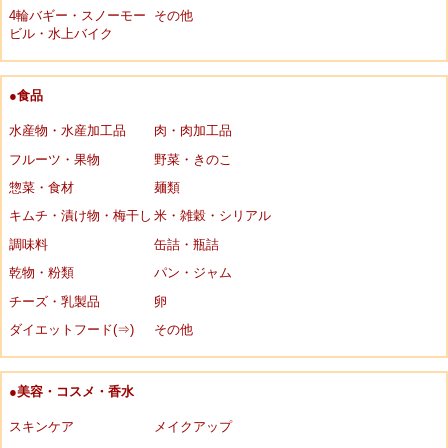
4輪バギー・スノーモー
その他
ビル・水上バイク
●食品
水産物・水産加工品
肉・肉加工品
フルーツ・果物
野菜・きのこ
惣菜・食材
麺類
キムチ・漬け物・梅干し
米・雑穀・シリアル
調味料
缶詰・瓶詰
乾物・粉類
パン・ジャム
チーズ・乳製品
卵
ダイエットフード(⇒)
その他
●美容・コスメ・香水
スキンケア
メイクアップ