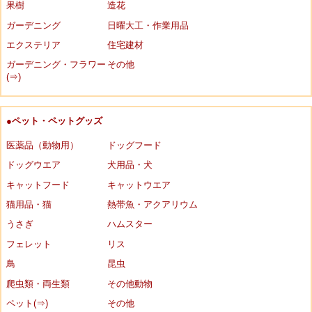
果樹
造花
ガーデニング
日曜大工・作業用品
エクステリア
住宅建材
ガーデニング・フラワー
その他
(⇒)
●ペット・ペットグッズ
医薬品（動物用）
ドッグフード
ドッグウエア
犬用品・犬
キャットフード
キャットウエア
猫用品・猫
熱帯魚・アクアリウム
うさぎ
ハムスター
フェレット
リス
鳥
昆虫
爬虫類・両生類
その他動物
ペット(⇒)
その他