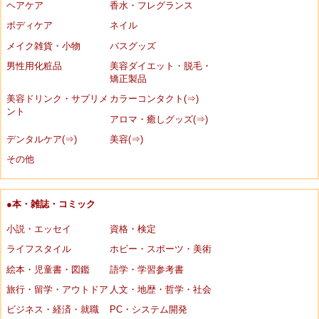
ヘアケア
香水・フレグランス
ボディケア
ネイル
メイク雑貨・小物
バスグッズ
男性用化粧品
美容ダイエット・脱毛・
矯正製品
美容ドリンク・サプリメ
カラーコンタクト(⇒)
ント
アロマ・癒しグッズ(⇒)
デンタルケア(⇒)
美容(⇒)
その他
●本・雑誌・コミック
小説・エッセイ
資格・検定
ライフスタイル
ホビー・スポーツ・美術
絵本・児童書・図鑑
語学・学習参考書
旅行・留学・アウトドア
人文・地歴・哲学・社会
ビジネス・経済・就職
PC・システム開発