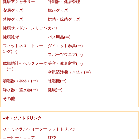
健康アクセサリー
計測器・健康管理
安眠グッズ
矯正グッズ
禁煙グッズ
抗菌・除菌グッズ
健康サンダル・スリッパ
カイロ
健康雑貨
バス用品(⇒)
フィットネス・トレーニ
ダイエット器具(⇒)
ング(⇒)
スポーツウエア(⇒)
体脂肪計付ヘルスメータ
美容・健康家電(⇒)
ー(⇒)
空気清浄機（本体）(⇒)
加湿器（本体）(⇒)
除湿機(⇒)
浄水器・整水器(⇒)
健康(⇒)
その他
●水・ソフトドリンク
水・ミネラルウォーター
ソフトドリンク
コーヒー・ココア
紅茶