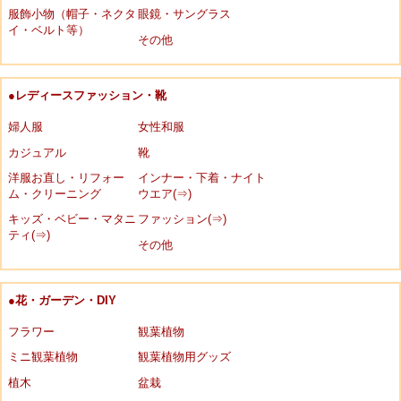
服飾小物（帽子・ネクタ
眼鏡・サングラス
イ・ベルト等）
その他
●レディースファッション・靴
婦人服
女性和服
カジュアル
靴
洋服お直し・リフォー
インナー・下着・ナイト
ム・クリーニング
ウエア(⇒)
キッズ・ベビー・マタニ
ファッション(⇒)
ティ(⇒)
その他
●花・ガーデン・DIY
フラワー
観葉植物
ミニ観葉植物
観葉植物用グッズ
植木
盆栽