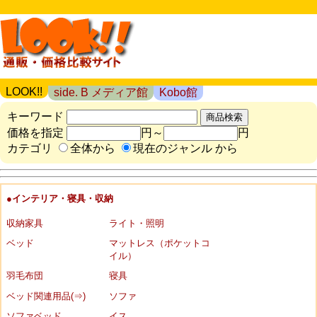
LOOK!!
side. B メディア館
Kobo館
キーワード
価格を指定
円～
円
カテゴリ
全体から
現在のジャンル から
●インテリア・寝具・収納
収納家具
ライト・照明
ベッド
マットレス（ポケットコ
イル）
羽毛布団
寝具
ベッド関連用品(⇒)
ソファ
ソファベッド
イス