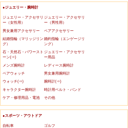
●ジュエリー・腕時計
ジュエリー・アクセサリ
ジュエリー・アクセサリ
ー（女性用）
ー（男性用）
男女兼用アクセサリー
ペアアクセサリー
結婚指輪（マリッジリン
婚約指輪（エンゲージリ
グ）
ング）
石・天然石・パワースト
ジュエリー・アクセサリ
ーン(⇒)
ー用品
メンズ腕時計
レディース腕時計
ペアウォッチ
男女兼用腕時計
ウォッチ(⇒)
腕時計(⇒)
キャラクター腕時計
時計用ベルト・バンド
ケア・修理用品・電池
その他
●スポーツ・アウトドア
自転車
ゴルフ