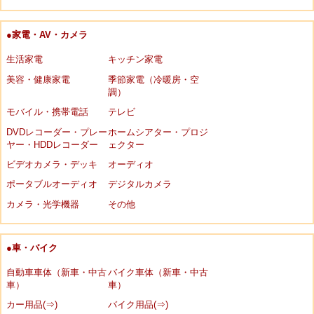
●家電・AV・カメラ
生活家電
キッチン家電
美容・健康家電
季節家電（冷暖房・空
調）
モバイル・携帯電話
テレビ
DVDレコーダー・プレー
ホームシアター・プロジ
ヤー・HDDレコーダー
ェクター
ビデオカメラ・デッキ
オーディオ
ポータブルオーディオ
デジタルカメラ
カメラ・光学機器
その他
●車・バイク
自動車車体（新車・中古
バイク車体（新車・中古
車）
車）
カー用品(⇒)
バイク用品(⇒)