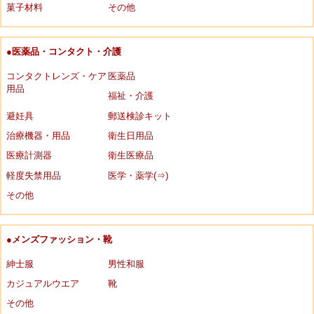
菓子材料
その他
●医薬品・コンタクト・介護
コンタクトレンズ・ケア
医薬品
用品
福祉・介護
避妊具
郵送検診キット
治療機器・用品
衛生日用品
医療計測器
衛生医療品
軽度失禁用品
医学・薬学(⇒)
その他
●メンズファッション・靴
紳士服
男性和服
カジュアルウエア
靴
その他