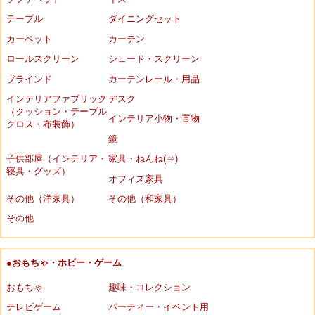
テーブル
ダイニングセット
カーペット
カーテン
ロールスクリーン
シェード・スクリーン
ブラインド
カーテンレール・用品
インテリアファブリック
デスク
（クッション・テーブル
インテリア小物・置物
クロス・布装飾）
鏡
子供部屋（インテリア・
家具・ねんね(⇒)
寝具・グッズ）
オフィス家具
その他（洋家具）
その他（和家具）
その他
●おもちゃ・ホビー・ゲーム
おもちゃ
趣味・コレクション
テレビゲーム
パーティー・イベント用