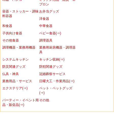
プロン
容器・ストッカー・調味
お弁当グッズ
料容器
洋食器
和食器
中華食器
子供向け食器
ベビー食器(⇒)
その他食器
調理器具
調理機器・業務用機器
業務用厨房機器・調理器
具
システムキッチン
キッチン収納(⇒)
防災関連グッズ
防犯関連グッズ
仏具・神具
冠婚葬祭サービス
業務用品・サービス
日曜大工・作業用品(⇒)
エクステリア(⇒)
ペット・ペットグッズ
(⇒)
パーティー・イベント用
その他
品・販促品(⇒)