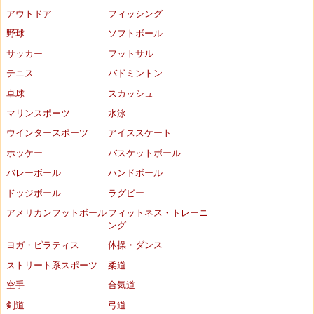
アウトドア
フィッシング
野球
ソフトボール
サッカー
フットサル
テニス
バドミントン
卓球
スカッシュ
マリンスポーツ
水泳
ウインタースポーツ
アイススケート
ホッケー
バスケットボール
バレーボール
ハンドボール
ドッジボール
ラグビー
アメリカンフットボール
フィットネス・トレーニ
ング
ヨガ・ピラティス
体操・ダンス
ストリート系スポーツ
柔道
空手
合気道
剣道
弓道