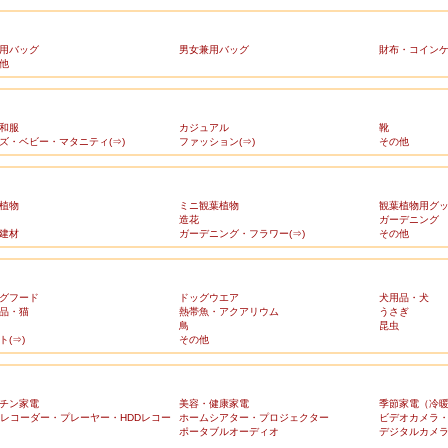
用バッグ
男女兼用バッグ
財布・コイン
他
和服
カジュアル
靴
ズ・ベビー・マタニティ(⇒)
ファッション(⇒)
その他
植物
ミニ観葉植物
観葉植物用グ
造花
ガーデニング
建材
ガーデニング・フラワー(⇒)
その他
グフード
ドッグウエア
犬用品・犬
品・猫
熱帯魚・アクアリウム
うさぎ
鳥
昆虫
ト(⇒)
その他
チン家電
美容・健康家電
季節家電（冷
Dレコーダー・プレーヤー・HDDレコー
ホームシアター・プロジェクター
ビデオカメラ
ポータブルオーディオ
デジタルカメ