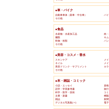
●車・バイク
自動車車体（新車・中古車）
バイ
その他
●食品
水産物・水産加工品
肉・
麺類
キム
乾物・粉類
パン
その他
●美容・コスメ・香水
スキンケア
メイ
ネイル
メイ
美容ドリンク・サプリメント
カラ
その他
●本・雑誌・コミック
小説・エッセイ
資格
語学・学習参考書
旅行
科学・医学・技術
コミ
文庫・新書
稀覯
雑誌
新聞
デジタル写真集(⇒)
電子