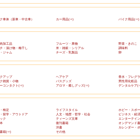
ク車体（新車・中古車）
カー用品(⇒)
バイク用品(⇒)
肉加工品
フルーツ・果物
野菜・きのこ
チ・漬け物・梅干し
米・雑穀・シリアル
調味料
・ジャム
チーズ・乳製品
卵
クアップ
ヘアケア
香水・フレグ
ク雑貨・小物
バスグッズ
男性用化粧品
ーコンタクト(⇒)
アロマ・癒しグッズ(⇒)
デンタルケア(⇒
・検定
ライフスタイル
ホビー・スポ
・留学・アウトドア
人文・地歴・哲学・社会
ビジネス・経
ック
ティーンズ文庫
エンターテイ
本
復刊書籍
オンデマンド
洋書
カレンダー・
書籍(⇒)
その他