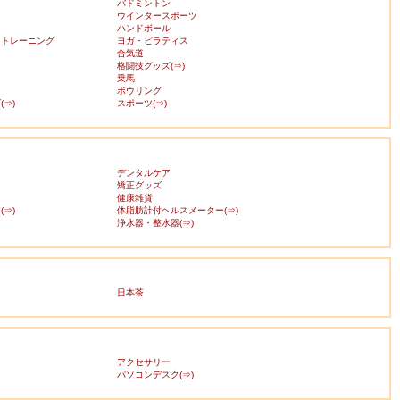
バドミントン
ウインタースポーツ
ハンドボール
・トレーニング
ヨガ・ピラティス
合気道
格闘技グッズ(⇒)
乗馬
ボウリング
⇒)
スポーツ(⇒)
デンタルケア
矯正グッズ
健康雑貨
⇒)
体脂肪計付ヘルスメーター(⇒)
浄水器・整水器(⇒)
日本茶
アクセサリー
ス
パソコンデスク(⇒)