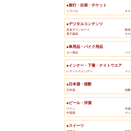
●旅行・出張・チケット
トラベル
チケ
●デジタルコンテンツ
音楽ダウンロード
動画
電子書籍
その
●車用品・バイク用品
カー用品
バイ
●インナー・下着・ナイトウエア
レディースインナー
メン
●日本酒・焼酎
日本酒
焼酎
●ビール・洋酒
ワイン
洋酒
中国酒
マッ
●スイーツ