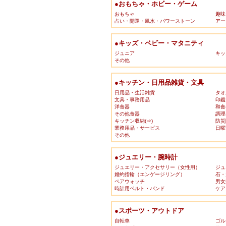
●おもちゃ・ホビー・ゲーム
おもちゃ
趣味
占い・開運・風水・パワーストーン
アー
●キッズ・ベビー・マタニティ
ジュニア
キッ
その他
●キッチン・日用品雑貨・文具
日用品・生活雑貨
タオ
文具・事務用品
印鑑
洋食器
和食
その他食器
調理
キッチン収納(⇒)
防災
業務用品・サービス
日曜
その他
●ジュエリー・腕時計
ジュエリー・アクセサリー（女性用）
ジュ
婚約指輪（エンゲージリング）
石・
ペアウォッチ
男女
時計用ベルト・バンド
ケア
●スポーツ・アウトドア
自転車
ゴル