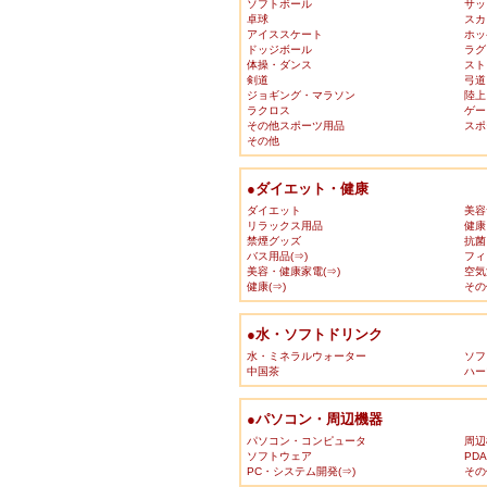
ソフトボール
サッ
卓球
スカ
アイススケート
ホッ
ドッジボール
ラグ
体操・ダンス
スト
剣道
弓道
ジョギング・マラソン
陸上
ラクロス
ゲー
その他スポーツ用品
スポ
その他
●ダイエット・健康
ダイエット
美容
リラックス用品
健康
禁煙グッズ
抗菌
バス用品(⇒)
フィ
美容・健康家電(⇒)
空気
健康(⇒)
その
●水・ソフトドリンク
水・ミネラルウォーター
ソフ
中国茶
ハー
●パソコン・周辺機器
パソコン・コンピュータ
周辺
ソフトウェア
PD
PC・システム開発(⇒)
その