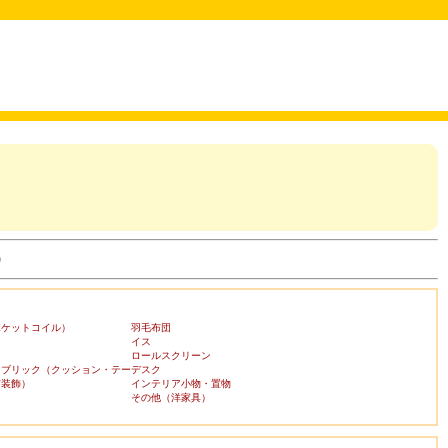
)
ポケットコイル）
羽毛布団
イス
ロールスクリーン
ァブリック（クッション・テー
デスク
布装飾）
インテリア小物・置物
その他（洋家具）