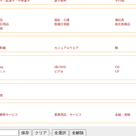
子・駄菓子・中華菓子
菓子材料
その他
品
福祉・介護
避妊具
日用品
医療計測器
衛生医療品
他
和服
カジュアルウエア
靴
ray
HD DVD
CD
LD
ット
ビデオ
他
葬祭サービス
業務用品・サービス
金融・保険
-