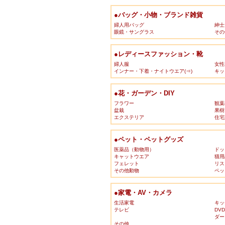
●バッグ・小物・ブランド雑貨
婦人用バッグ
紳士
眼鏡・サングラス
その
●レディースファッション・靴
婦人服
女性
インナー・下着・ナイトウエア(⇒)
キッ
●花・ガーデン・DIY
フラワー
観葉
盆栽
果樹
エクステリア
住宅
●ペット・ペットグッズ
医薬品（動物用）
ドッ
キャットウエア
猫用
フェレット
リス
その他動物
ペッ
●家電・AV・カメラ
生活家電
キッ
テレビ
DV
ダー
その他