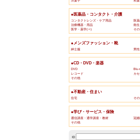
洋菓子
和菓
●医薬品・コンタクト・介護
コンタクトレンズ・ケア用品
医薬
治療機器・用品
衛生
医学・薬学(⇒)
その
●メンズファッション・靴
紳士服
男性
●CD・DVD・楽器
DVD
Blu-
レコード
カセ
その他
●不動産・住まい
住宅
その
●学び・サービス・保険
通信講座・通学講座・教材
冠婚
その他
ID