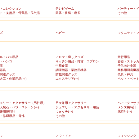
・コレクション
テレビゲーム
パーティー・
ト・美術品・骨董品・民芸品
囲碁・将棋・麻雀
その他
ズ
ベビー
マタニティ・
ル・バス用品
アロマ・癒しグッズ
旅行用品
・ハンコ
キッチン用品・雑貨・エプロン
容器・ストッ
器
中華食器
子供向け食器
器具
調理機器・業務用機器
業務用厨房機
関連グッズ
防犯関連グッズ
仏具・神具
大工・作業用品(⇒)
エクステリア(⇒)
ペット・ペット
エリー・アクセサリー（男性用）
男女兼用アクセサリー
ペアアクセサ
天然石・パワーストーン(⇒)
ジュエリー・アクセサリー用品
メンズ腕時計
兼用腕時計
ウォッチ(⇒)
腕時計(⇒)
・修理用品・電池
その他
フ
アウトドア
フィッシング