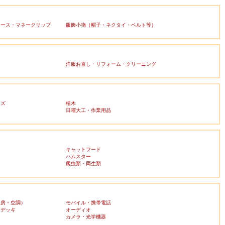
ケース・マネークリップ
服飾小物（帽子・ネクタイ・ベルト等）
洋服お直し・リフォーム・クリーニング
ッズ
植木
日曜大工・作業用品
キャットフード
ハムスター
爬虫類・両生類
暖房・空調）
モバイル・携帯電話
・デッキ
オーディオ
ラ
カメラ・光学機器