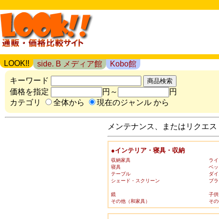
LOOK!!
side. B メディア館
Kobo館
キーワード
価格を指定
円～
円
カテゴリ
全体から
現在のジャンル から
メンテナンス、またはリクエスト
●インテリア・寝具・収納
収納家具
ライ
寝具
ベッ
テーブル
ダイ
シェード・スクリーン
ブラ
鏡
子供
その他（和家具）
その