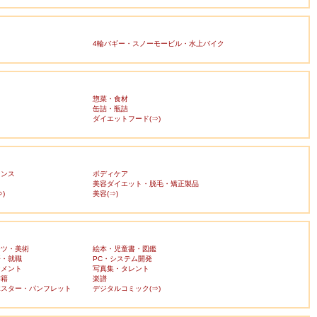
4輪バギー・スノーモービル・水上バイク
惣菜・食材
缶詰・瓶詰
ダイエットフード(⇒)
ランス
ボディケア
美容ダイエット・脱毛・矯正製品
)
美容(⇒)
ーツ・美術
絵本・児童書・図鑑
済・就職
PC・システム開発
ンメント
写真集・タレント
書籍
楽譜
ポスター・パンフレット
デジタルコミック(⇒)