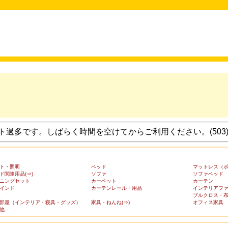
過多です。しばらく時間を空けてからご利用ください。(503
ト・照明
ベッド
マットレス（
ド関連用品(⇒)
ソファ
ソファベッド
ニングセット
カーペット
カーテン
インド
カーテンレール・用品
インテリアフ
ブルクロス・
部屋（インテリア・寝具・グッズ）
家具・ねんね(⇒)
オフィス家具
他