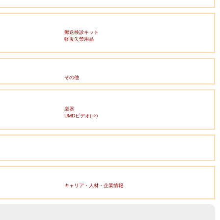
郵送検診キット
軽度失禁用品
その他
楽器
UMDビデオ(⇒)
キャリア・人材・企業情報