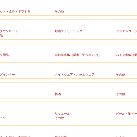
ット・金券・ギフト券
その他
ダウンロード
動画ストリーミング
デジタルコミ
他
ク用品
自動車車体（新車・中古車）(⇒)
バイク車体（新
ズインナー
ナイトウエア・ルームウエア
その他
梅酒
その他
リキュール
ビール・地ビ
コリ
その他