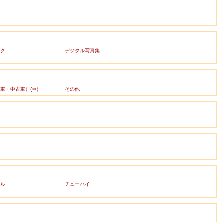
ック
デジタル写真集
車・中古車）(⇒)
その他
ール
チューハイ