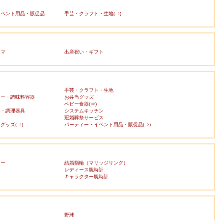
イベント用品・販促品
手芸・クラフト・生地(⇒)
ママ
出産祝い・ギフト
手芸・クラフト・生地
カー・調味料容器
お弁当グッズ
ベビー食器(⇒)
器・調理器具
システムキッチン
冠婚葬祭サービス
グッズ(⇒)
パーティー・イベント用品・販促品(⇒)
リー
結婚指輪（マリッジリング）
レディース腕時計
キャラクター腕時計
野球