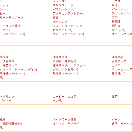
カー
フットサル
テニス
ッシュ
マリンスポーツ
水泳
ケー
バスケットボール
バレーボール
ビー
アメリカンフットボール
フィットネス
リート系スポーツ
柔道
空手
ボクシング
格闘技
・トラック競技
ウエイトリフティング
綱引き
トボール
ビリヤード(⇒)
ダーツ(⇒)
ーツ用インナー(⇒)
スポーツ用インナー(⇒)
スポーツグッズ(
サプリ
健康サプリ
健康食品
アクセサリー
計測器・健康管理
安眠グッズ
・除菌グッズ
健康サンダル・スリッパ
カイロ
ットネス・トレーニング(⇒)
ダイエット器具(⇒)
スポーツウエア(
清浄機（本体）(⇒)
加湿器（本体）(⇒)
除湿機(⇒)
他
トドリンク
コーヒー・ココア
紅茶
ブティー
その他
機器
ネットワーク機器
パーツ
A（携帯情報端末）
オフィス・サプライ
通信・サービ
他