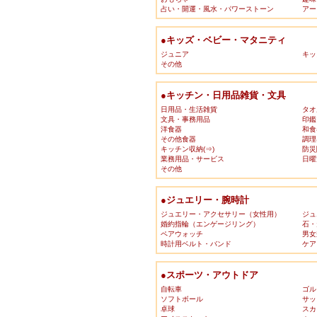
占い・開運・風水・パワーストーン
アー
●キッズ・ベビー・マタニティ
ジュニア
キッ
その他
●キッチン・日用品雑貨・文具
日用品・生活雑貨
タオ
文具・事務用品
印鑑
洋食器
和食
その他食器
調理
キッチン収納(⇒)
防災
業務用品・サービス
日曜
その他
●ジュエリー・腕時計
ジュエリー・アクセサリー（女性用）
ジュ
婚約指輪（エンゲージリング）
石・
ペアウォッチ
男女
時計用ベルト・バンド
ケア
●スポーツ・アウトドア
自転車
ゴル
ソフトボール
サッ
卓球
スカ