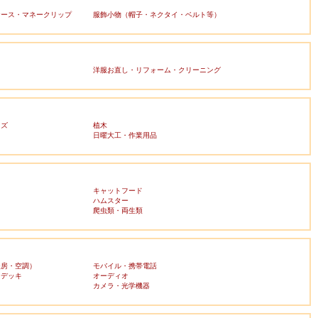
ケース・マネークリップ
服飾小物（帽子・ネクタイ・ベルト等）
洋服お直し・リフォーム・クリーニング
ッズ
植木
日曜大工・作業用品
キャットフード
ハムスター
爬虫類・両生類
暖房・空調）
モバイル・携帯電話
・デッキ
オーディオ
ラ
カメラ・光学機器