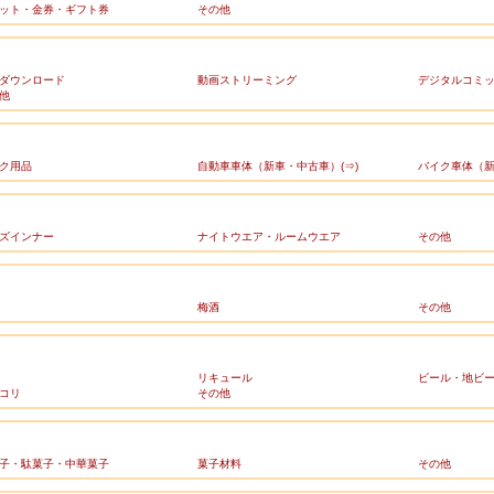
ット・金券・ギフト券
その他
ダウンロード
動画ストリーミング
デジタルコミ
他
ク用品
自動車車体（新車・中古車）(⇒)
バイク車体（新
ズインナー
ナイトウエア・ルームウエア
その他
梅酒
その他
リキュール
ビール・地ビ
コリ
その他
子・駄菓子・中華菓子
菓子材料
その他