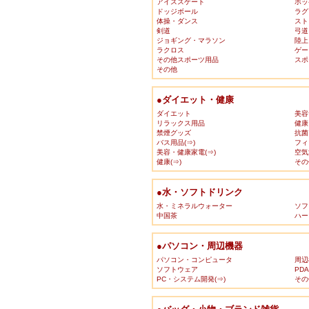
アイススケート
ホッ
ドッジボール
ラグ
体操・ダンス
スト
剣道
弓道
ジョギング・マラソン
陸上
ラクロス
ゲー
その他スポーツ用品
スポ
その他
●ダイエット・健康
ダイエット
美容
リラックス用品
健康
禁煙グッズ
抗菌
バス用品(⇒)
フィ
美容・健康家電(⇒)
空気
健康(⇒)
その
●水・ソフトドリンク
水・ミネラルウォーター
ソフ
中国茶
ハー
●パソコン・周辺機器
パソコン・コンピュータ
周辺
ソフトウェア
PD
PC・システム開発(⇒)
その