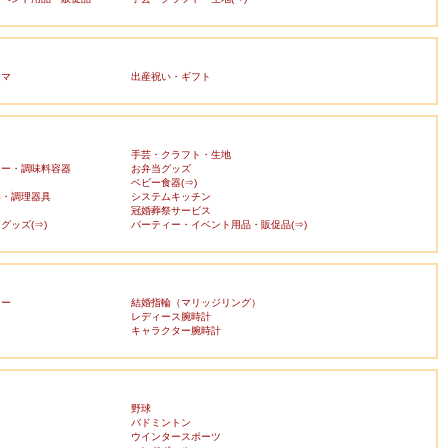
ママ
出産祝い・ギフト
手芸・クラフト・生地
カー・調味料容器
お弁当グッズ
ベビー食器(⇒)
器・調理器具
システムキッチン
冠婚葬祭サービス
グッズ(⇒)
パーティー・イベント用品・販促品(⇒)
リー
結婚指輪（マリッジリング）
レディース腕時計
キャラクター腕時計
野球
バドミントン
ウインタースポーツ