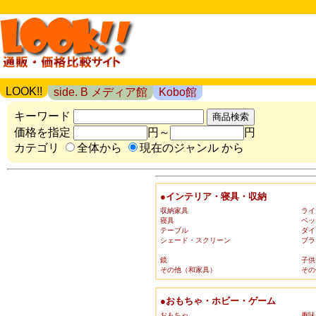
LOOK!!
side. B メディア館
Kobo館
キーワード
価格を指定
円～
円
カテゴリ
全体から
現在のジャンル から
●インテリア・寝具・収納
収納家具
ライ
寝具
ベッ
テーブル
ダイ
シェード・スクリーン
ブラ
鏡
子供
その他（和家具）
その
●おもちゃ・ホビー・ゲーム
おもちゃ
趣味