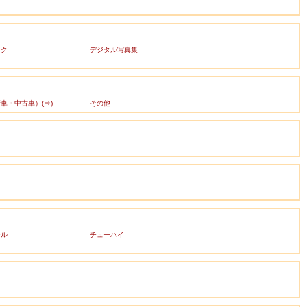
ック
デジタル写真集
車・中古車）(⇒)
その他
ール
チューハイ