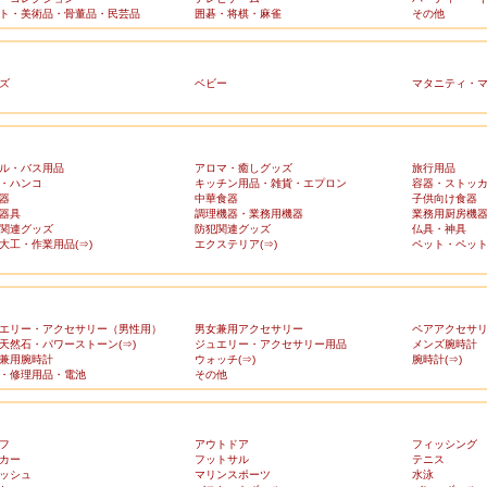
ト・美術品・骨董品・民芸品
囲碁・将棋・麻雀
その他
ズ
ベビー
マタニティ・
ル・バス用品
アロマ・癒しグッズ
旅行用品
・ハンコ
キッチン用品・雑貨・エプロン
容器・ストッ
器
中華食器
子供向け食器
器具
調理機器・業務用機器
業務用厨房機
関連グッズ
防犯関連グッズ
仏具・神具
大工・作業用品(⇒)
エクステリア(⇒)
ペット・ペット
エリー・アクセサリー（男性用）
男女兼用アクセサリー
ペアアクセサ
天然石・パワーストーン(⇒)
ジュエリー・アクセサリー用品
メンズ腕時計
兼用腕時計
ウォッチ(⇒)
腕時計(⇒)
・修理用品・電池
その他
フ
アウトドア
フィッシング
カー
フットサル
テニス
ッシュ
マリンスポーツ
水泳