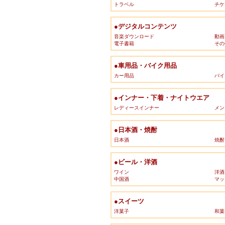
トラベル
チケ
●デジタルコンテンツ
音楽ダウンロード
動画
電子書籍
その
●車用品・バイク用品
カー用品
バイ
●インナー・下着・ナイトウエア
レディースインナー
メン
●日本酒・焼酎
日本酒
焼酎
●ビール・洋酒
ワイン
洋酒
中国酒
マッ
●スイーツ
洋菓子
和菓