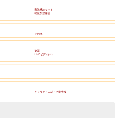
郵送検診キット
軽度失禁用品
その他
楽器
UMDビデオ(⇒)
キャリア・人材・企業情報