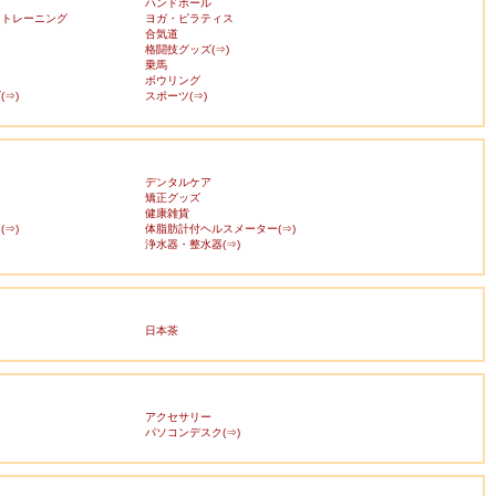
ハンドボール
・トレーニング
ヨガ・ピラティス
合気道
格闘技グッズ(⇒)
乗馬
ボウリング
⇒)
スポーツ(⇒)
デンタルケア
矯正グッズ
健康雑貨
⇒)
体脂肪計付ヘルスメーター(⇒)
浄水器・整水器(⇒)
日本茶
アクセサリー
ス
パソコンデスク(⇒)