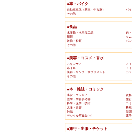
●車・バイク
自動車車体（新車・中古車）
バイ
その他
●食品
水産物・水産加工品
肉・
麺類
キム
乾物・粉類
パン
その他
●美容・コスメ・香水
スキンケア
メイ
ネイル
メイ
美容ドリンク・サプリメント
カラ
その他
●本・雑誌・コミック
小説・エッセイ
資格
語学・学習参考書
旅行
科学・医学・技術
コミ
文庫・新書
稀覯
雑誌
新聞
デジタル写真集(⇒)
電子
●旅行・出張・チケット