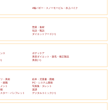
4輪バギー・スノーモービル・水上バイク
惣菜・食材
缶詰・瓶詰
ダイエットフード(⇒)
ランス
ボディケア
美容ダイエット・脱毛・矯正製品
)
美容(⇒)
ーツ・美術
絵本・児童書・図鑑
済・就職
PC・システム開発
ンメント
写真集・タレント
書籍
楽譜
ポスター・パンフレット
デジタルコミック(⇒)