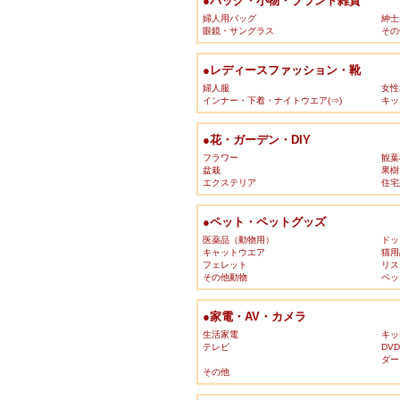
●バッグ・小物・ブランド雑貨
婦人用バッグ
紳士
眼鏡・サングラス
その
●レディースファッション・靴
婦人服
女性
インナー・下着・ナイトウエア(⇒)
キッ
●花・ガーデン・DIY
フラワー
観葉
盆栽
果樹
エクステリア
住宅
●ペット・ペットグッズ
医薬品（動物用）
ドッ
キャットウエア
猫用
フェレット
リス
その他動物
ペッ
●家電・AV・カメラ
生活家電
キッ
テレビ
DV
ダー
その他