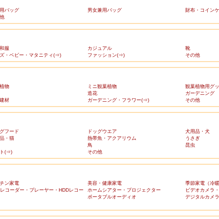
用バッグ
男女兼用バッグ
財布・コイン
他
和服
カジュアル
靴
ズ・ベビー・マタニティ(⇒)
ファッション(⇒)
その他
植物
ミニ観葉植物
観葉植物用グ
造花
ガーデニング
建材
ガーデニング・フラワー(⇒)
その他
グフード
ドッグウエア
犬用品・犬
品・猫
熱帯魚・アクアリウム
うさぎ
鳥
昆虫
ト(⇒)
その他
チン家電
美容・健康家電
季節家電（冷
Dレコーダー・プレーヤー・HDDレコー
ホームシアター・プロジェクター
ビデオカメラ
ポータブルオーディオ
デジタルカメ