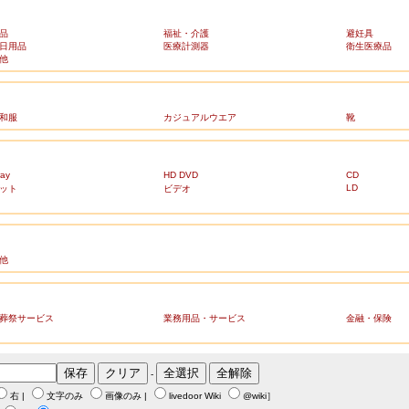
品
福祉・介護
避妊具
日用品
医療計測器
衛生医療品
他
和服
カジュアルウエア
靴
ray
HD DVD
CD
LD
ット
ビデオ
他
葬祭サービス
業務用品・サービス
金融・保険
-
右
|
文字のみ
画像のみ
|
livedoor Wiki
@wiki
］