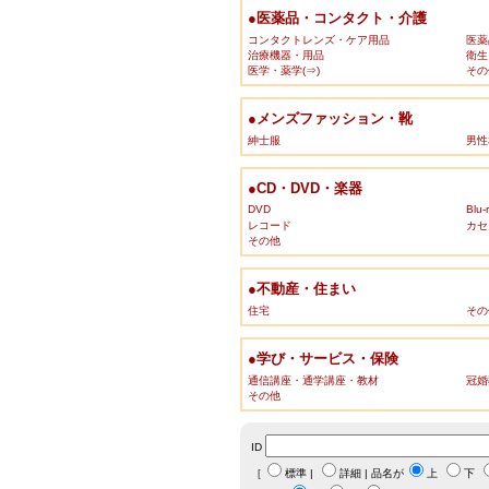
●医薬品・コンタクト・介護
コンタクトレンズ・ケア用品
医薬
治療機器・用品
衛生
医学・薬学(⇒)
その
●メンズファッション・靴
紳士服
男性
●CD・DVD・楽器
DVD
Blu-
レコード
カセ
その他
●不動産・住まい
住宅
その
●学び・サービス・保険
通信講座・通学講座・教材
冠婚
その他
ID
［
標準
|
詳細
| 品名が
上
下