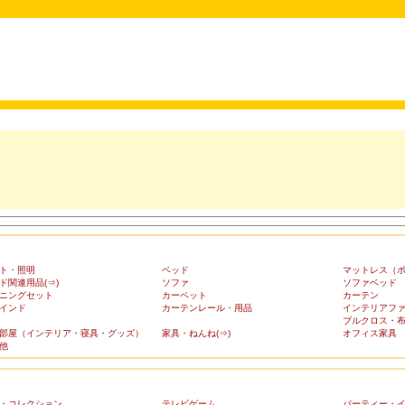
ト・照明
ベッド
マットレス（
ド関連用品(⇒)
ソファ
ソファベッド
ニングセット
カーペット
カーテン
インド
カーテンレール・用品
インテリアフ
ブルクロス・
部屋（インテリア・寝具・グッズ）
家具・ねんね(⇒)
オフィス家具
他
・コレクション
テレビゲーム
パーティー・