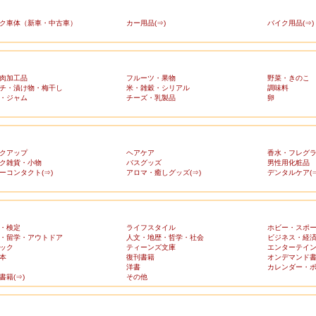
ク車体（新車・中古車）
カー用品(⇒)
バイク用品(⇒)
肉加工品
フルーツ・果物
野菜・きのこ
チ・漬け物・梅干し
米・雑穀・シリアル
調味料
・ジャム
チーズ・乳製品
卵
クアップ
ヘアケア
香水・フレグ
ク雑貨・小物
バスグッズ
男性用化粧品
ーコンタクト(⇒)
アロマ・癒しグッズ(⇒)
デンタルケア(⇒
・検定
ライフスタイル
ホビー・スポ
・留学・アウトドア
人文・地歴・哲学・社会
ビジネス・経
ック
ティーンズ文庫
エンターテイ
本
復刊書籍
オンデマンド
洋書
カレンダー・
書籍(⇒)
その他