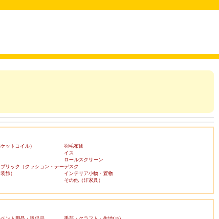
ポケットコイル）
羽毛布団
イス
ロールスクリーン
ァブリック（クッション・テー
デスク
布装飾）
インテリア小物・置物
その他（洋家具）
イベント用品・販促品
手芸・クラフト・生地(⇒)