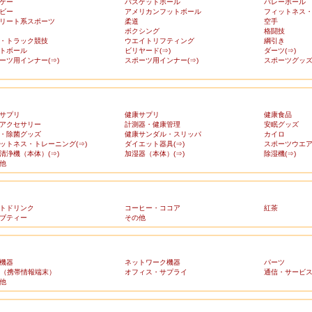
ケー
バスケットボール
バレーボール
ビー
アメリカンフットボール
フィットネス
リート系スポーツ
柔道
空手
ボクシング
格闘技
・トラック競技
ウエイトリフティング
綱引き
トボール
ビリヤード(⇒)
ダーツ(⇒)
ーツ用インナー(⇒)
スポーツ用インナー(⇒)
スポーツグッズ(
サプリ
健康サプリ
健康食品
アクセサリー
計測器・健康管理
安眠グッズ
・除菌グッズ
健康サンダル・スリッパ
カイロ
ットネス・トレーニング(⇒)
ダイエット器具(⇒)
スポーツウエア(
清浄機（本体）(⇒)
加湿器（本体）(⇒)
除湿機(⇒)
他
トドリンク
コーヒー・ココア
紅茶
ブティー
その他
機器
ネットワーク機器
パーツ
A（携帯情報端末）
オフィス・サプライ
通信・サービ
他