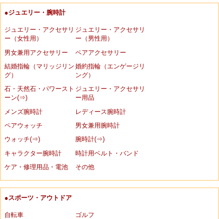
●ジュエリー・腕時計
ジュエリー・アクセサリ
ジュエリー・アクセサリ
ー（女性用）
ー（男性用）
男女兼用アクセサリー
ペアアクセサリー
結婚指輪（マリッジリン
婚約指輪（エンゲージリ
グ）
ング）
石・天然石・パワースト
ジュエリー・アクセサリ
ーン(⇒)
ー用品
メンズ腕時計
レディース腕時計
ペアウォッチ
男女兼用腕時計
ウォッチ(⇒)
腕時計(⇒)
キャラクター腕時計
時計用ベルト・バンド
ケア・修理用品・電池
その他
●スポーツ・アウトドア
自転車
ゴルフ