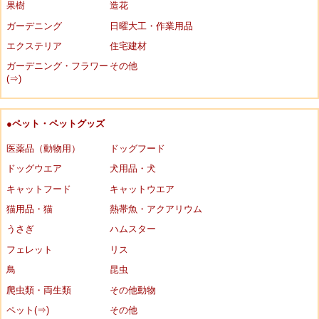
果樹
造花
ガーデニング
日曜大工・作業用品
エクステリア
住宅建材
ガーデニング・フラワー
その他
(⇒)
●ペット・ペットグッズ
医薬品（動物用）
ドッグフード
ドッグウエア
犬用品・犬
キャットフード
キャットウエア
猫用品・猫
熱帯魚・アクアリウム
うさぎ
ハムスター
フェレット
リス
鳥
昆虫
爬虫類・両生類
その他動物
ペット(⇒)
その他