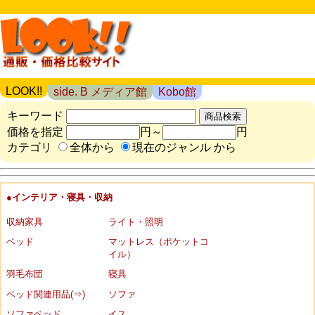
LOOK!!
side. B メディア館
Kobo館
キーワード
価格を指定
円～
円
カテゴリ
全体から
現在のジャンル から
●インテリア・寝具・収納
収納家具
ライト・照明
ベッド
マットレス（ポケットコ
イル）
羽毛布団
寝具
ベッド関連用品(⇒)
ソファ
ソファベッド
イス