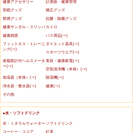
健康アクセサリー
計測器・健康管理
安眠グッズ
矯正グッズ
禁煙グッズ
抗菌・除菌グッズ
健康サンダル・スリッパ
カイロ
健康雑貨
バス用品(⇒)
フィットネス・トレーニ
ダイエット器具(⇒)
ング(⇒)
スポーツウエア(⇒)
体脂肪計付ヘルスメータ
美容・健康家電(⇒)
ー(⇒)
空気清浄機（本体）(⇒)
加湿器（本体）(⇒)
除湿機(⇒)
浄水器・整水器(⇒)
健康(⇒)
その他
●水・ソフトドリンク
水・ミネラルウォーター
ソフトドリンク
コーヒー・ココア
紅茶