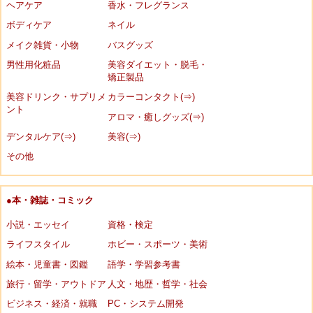
ヘアケア
香水・フレグランス
ボディケア
ネイル
メイク雑貨・小物
バスグッズ
男性用化粧品
美容ダイエット・脱毛・
矯正製品
美容ドリンク・サプリメ
カラーコンタクト(⇒)
ント
アロマ・癒しグッズ(⇒)
デンタルケア(⇒)
美容(⇒)
その他
●本・雑誌・コミック
小説・エッセイ
資格・検定
ライフスタイル
ホビー・スポーツ・美術
絵本・児童書・図鑑
語学・学習参考書
旅行・留学・アウトドア
人文・地歴・哲学・社会
ビジネス・経済・就職
PC・システム開発