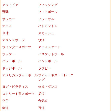
アウトドア
フィッシング
野球
ソフトボール
サッカー
フットサル
テニス
バドミントン
卓球
スカッシュ
マリンスポーツ
水泳
ウインタースポーツ
アイススケート
ホッケー
バスケットボール
バレーボール
ハンドボール
ドッジボール
ラグビー
アメリカンフットボール
フィットネス・トレーニ
ング
ヨガ・ピラティス
体操・ダンス
ストリート系スポーツ
柔道
空手
合気道
剣道
弓道