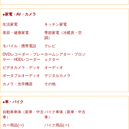
●家電・AV・カメラ
生活家電
キッチン家電
美容・健康家電
季節家電（冷暖房・空
調）
モバイル・携帯電話
テレビ
DVDレコーダー・プレー
ホームシアター・プロジ
ヤー・HDDレコーダー
ェクター
ビデオカメラ・デッキ
オーディオ
ポータブルオーディオ
デジタルカメラ
カメラ・光学機器
その他
●車・バイク
自動車車体（新車・中古
バイク車体（新車・中古
車）
車）
カー用品(⇒)
バイク用品(⇒)