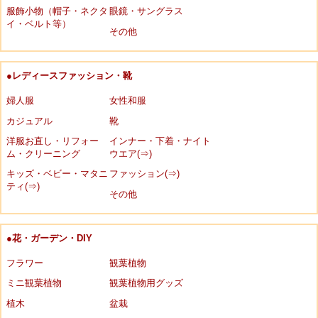
服飾小物（帽子・ネクタ
眼鏡・サングラス
イ・ベルト等）
その他
●レディースファッション・靴
婦人服
女性和服
カジュアル
靴
洋服お直し・リフォー
インナー・下着・ナイト
ム・クリーニング
ウエア(⇒)
キッズ・ベビー・マタニ
ファッション(⇒)
ティ(⇒)
その他
●花・ガーデン・DIY
フラワー
観葉植物
ミニ観葉植物
観葉植物用グッズ
植木
盆栽