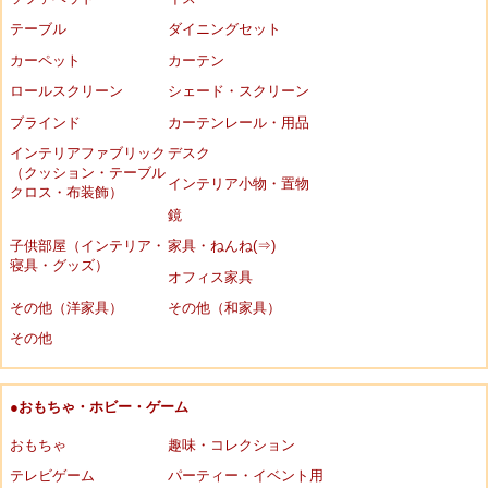
テーブル
ダイニングセット
カーペット
カーテン
ロールスクリーン
シェード・スクリーン
ブラインド
カーテンレール・用品
インテリアファブリック
デスク
（クッション・テーブル
インテリア小物・置物
クロス・布装飾）
鏡
子供部屋（インテリア・
家具・ねんね(⇒)
寝具・グッズ）
オフィス家具
その他（洋家具）
その他（和家具）
その他
●おもちゃ・ホビー・ゲーム
おもちゃ
趣味・コレクション
テレビゲーム
パーティー・イベント用