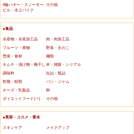
4輪バギー・スノーモー
その他
ビル・水上バイク
●食品
水産物・水産加工品
肉・肉加工品
フルーツ・果物
野菜・きのこ
惣菜・食材
麺類
キムチ・漬け物・梅干し
米・雑穀・シリアル
調味料
缶詰・瓶詰
乾物・粉類
パン・ジャム
チーズ・乳製品
卵
ダイエットフード(⇒)
その他
●美容・コスメ・香水
スキンケア
メイクアップ