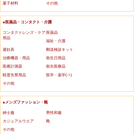
菓子材料
その他
●医薬品・コンタクト・介護
コンタクトレンズ・ケア
医薬品
用品
福祉・介護
避妊具
郵送検診キット
治療機器・用品
衛生日用品
医療計測器
衛生医療品
軽度失禁用品
医学・薬学(⇒)
その他
●メンズファッション・靴
紳士服
男性和服
カジュアルウエア
靴
その他