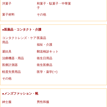
洋菓子
和菓子・駄菓子・中華菓
子
菓子材料
その他
●医薬品・コンタクト・介護
コンタクトレンズ・ケア
医薬品
用品
福祉・介護
避妊具
郵送検診キット
治療機器・用品
衛生日用品
医療計測器
衛生医療品
軽度失禁用品
医学・薬学(⇒)
その他
●メンズファッション・靴
紳士服
男性和服