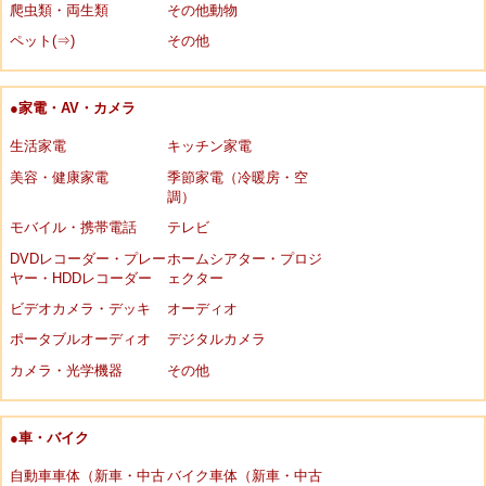
爬虫類・両生類
その他動物
ペット(⇒)
その他
●家電・AV・カメラ
生活家電
キッチン家電
美容・健康家電
季節家電（冷暖房・空
調）
モバイル・携帯電話
テレビ
DVDレコーダー・プレー
ホームシアター・プロジ
ヤー・HDDレコーダー
ェクター
ビデオカメラ・デッキ
オーディオ
ポータブルオーディオ
デジタルカメラ
カメラ・光学機器
その他
●車・バイク
自動車車体（新車・中古
バイク車体（新車・中古