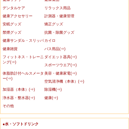
デンタルケア
リラックス用品
健康アクセサリー
計測器・健康管理
安眠グッズ
矯正グッズ
禁煙グッズ
抗菌・除菌グッズ
健康サンダル・スリッパ
カイロ
健康雑貨
バス用品(⇒)
フィットネス・トレーニ
ダイエット器具(⇒)
ング(⇒)
スポーツウエア(⇒)
体脂肪計付ヘルスメータ
美容・健康家電(⇒)
ー(⇒)
空気清浄機（本体）(⇒)
加湿器（本体）(⇒)
除湿機(⇒)
浄水器・整水器(⇒)
健康(⇒)
その他
●水・ソフトドリンク