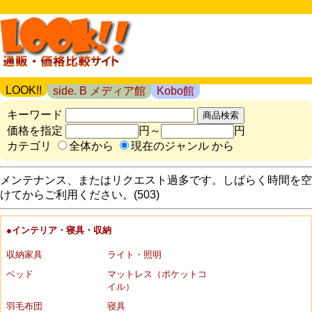
LOOK!!
side. B メディア館
Kobo館
キーワード
価格を指定
円～
円
カテゴリ
全体から
現在のジャンル から
メンテナンス、またはリクエスト過多です。しばらく時間を空
けてからご利用ください。(503)
●インテリア・寝具・収納
収納家具
ライト・照明
ベッド
マットレス（ポケットコ
イル）
羽毛布団
寝具