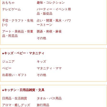
おもちゃ
趣味・コレクション
テレビゲーム
パーティー・イベント用
品・販促品
手芸・クラフト・生地
占い・開運・風水・パワ
(⇒)
ーストーン
アート・美術品・骨董
囲碁・将棋・麻雀
品・民芸品
その他
●キッズ・ベビー・マタニティ
ジュニア
キッズ
ベビー
マタニティ・ママ
出産祝い・ギフト
その他
●キッチン・日用品雑貨・文具
日用品・生活雑貨
タオル・バス用品
アロマ・癒しグッズ
旅行用品