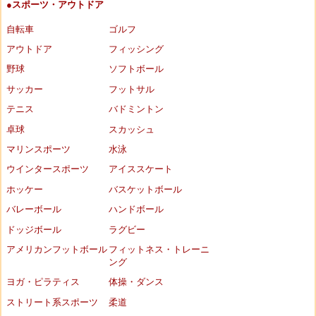
●スポーツ・アウトドア
自転車
ゴルフ
アウトドア
フィッシング
野球
ソフトボール
サッカー
フットサル
テニス
バドミントン
卓球
スカッシュ
マリンスポーツ
水泳
ウインタースポーツ
アイススケート
ホッケー
バスケットボール
バレーボール
ハンドボール
ドッジボール
ラグビー
アメリカンフットボール
フィットネス・トレーニ
ング
ヨガ・ピラティス
体操・ダンス
ストリート系スポーツ
柔道