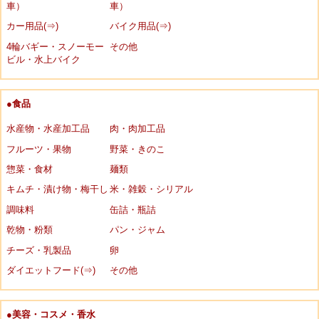
車）
車）
カー用品(⇒)
バイク用品(⇒)
4輪バギー・スノーモー
その他
ビル・水上バイク
●食品
水産物・水産加工品
肉・肉加工品
フルーツ・果物
野菜・きのこ
惣菜・食材
麺類
キムチ・漬け物・梅干し
米・雑穀・シリアル
調味料
缶詰・瓶詰
乾物・粉類
パン・ジャム
チーズ・乳製品
卵
ダイエットフード(⇒)
その他
●美容・コスメ・香水