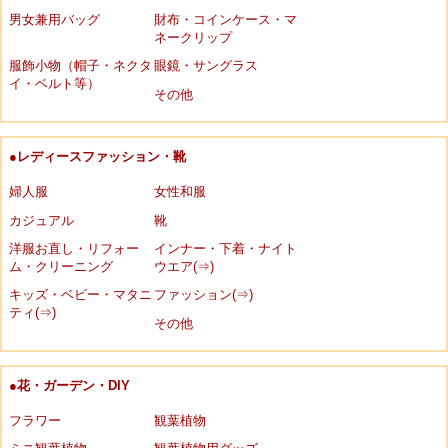
男女兼用バッグ
財布・コインケース・マ
ネークリップ
服飾小物（帽子・ネクタ
眼鏡・サングラス
イ・ベルト等）
その他
●レディースファッション・靴
婦人服
女性和服
カジュアル
靴
洋服お直し・リフォー
インナー・下着・ナイト
ム・クリーニング
ウエア(⇒)
キッズ・ベビー・マタニ
ファッション(⇒)
ティ(⇒)
その他
●花・ガーデン・DIY
フラワー
観葉植物