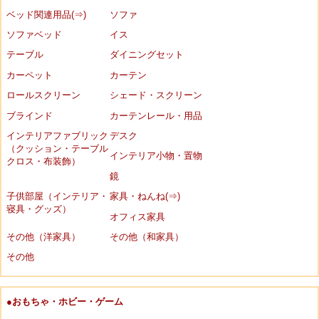
ベッド関連用品(⇒)
ソファ
ソファベッド
イス
テーブル
ダイニングセット
カーペット
カーテン
ロールスクリーン
シェード・スクリーン
ブラインド
カーテンレール・用品
インテリアファブリック
デスク
（クッション・テーブル
インテリア小物・置物
クロス・布装飾）
鏡
子供部屋（インテリア・
家具・ねんね(⇒)
寝具・グッズ）
オフィス家具
その他（洋家具）
その他（和家具）
その他
●おもちゃ・ホビー・ゲーム