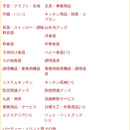
手芸・クラフト・生地
文具・事務用品
印鑑・ハンコ
キッチン用品・雑貨・エ
プロン
容器・ストッカー・調味
お弁当グッズ
料容器
洋食器
和食器
中華食器
子供向け食器
ベビー食器(⇒)
その他食器
調理器具
調理機器・業務用機器
業務用厨房機器・調理器
具
システムキッチン
キッチン収納(⇒)
防災関連グッズ
防犯関連グッズ
仏具・神具
冠婚葬祭サービス
業務用品・サービス
日曜大工・作業用品(⇒)
エクステリア(⇒)
ペット・ペットグッズ
(⇒)
パーティー・イベント用
その他