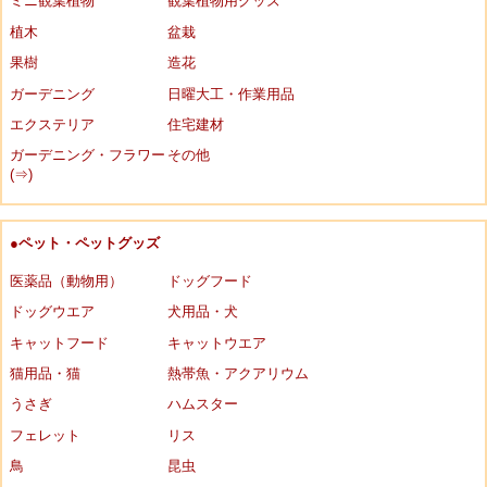
ミニ観葉植物
観葉植物用グッズ
植木
盆栽
果樹
造花
ガーデニング
日曜大工・作業用品
エクステリア
住宅建材
ガーデニング・フラワー
その他
(⇒)
●ペット・ペットグッズ
医薬品（動物用）
ドッグフード
ドッグウエア
犬用品・犬
キャットフード
キャットウエア
猫用品・猫
熱帯魚・アクアリウム
うさぎ
ハムスター
フェレット
リス
鳥
昆虫