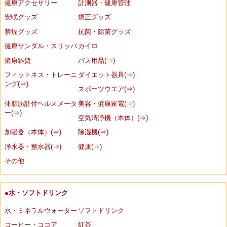
健康アクセサリー
計測器・健康管理
安眠グッズ
矯正グッズ
禁煙グッズ
抗菌・除菌グッズ
健康サンダル・スリッパ
カイロ
健康雑貨
バス用品(⇒)
フィットネス・トレーニ
ダイエット器具(⇒)
ング(⇒)
スポーツウエア(⇒)
体脂肪計付ヘルスメータ
美容・健康家電(⇒)
ー(⇒)
空気清浄機（本体）(⇒)
加湿器（本体）(⇒)
除湿機(⇒)
浄水器・整水器(⇒)
健康(⇒)
その他
●水・ソフトドリンク
水・ミネラルウォーター
ソフトドリンク
コーヒー・ココア
紅茶