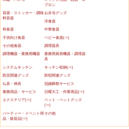
プロン
容器・ストッカー・調味
お弁当グッズ
料容器
洋食器
和食器
中華食器
子供向け食器
ベビー食器(⇒)
その他食器
調理器具
調理機器・業務用機器
業務用厨房機器・調理器
具
システムキッチン
キッチン収納(⇒)
防災関連グッズ
防犯関連グッズ
仏具・神具
冠婚葬祭サービス
業務用品・サービス
日曜大工・作業用品(⇒)
エクステリア(⇒)
ペット・ペットグッズ
(⇒)
パーティー・イベント用
その他
品・販促品(⇒)