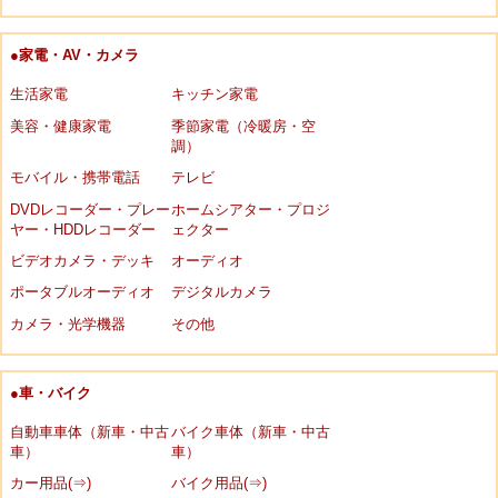
●家電・AV・カメラ
生活家電
キッチン家電
美容・健康家電
季節家電（冷暖房・空
調）
モバイル・携帯電話
テレビ
DVDレコーダー・プレー
ホームシアター・プロジ
ヤー・HDDレコーダー
ェクター
ビデオカメラ・デッキ
オーディオ
ポータブルオーディオ
デジタルカメラ
カメラ・光学機器
その他
●車・バイク
自動車車体（新車・中古
バイク車体（新車・中古
車）
車）
カー用品(⇒)
バイク用品(⇒)