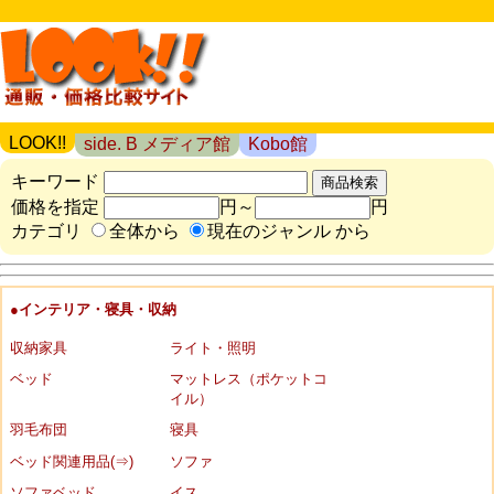
LOOK!!
side. B メディア館
Kobo館
キーワード
価格を指定
円～
円
カテゴリ
全体から
現在のジャンル から
●インテリア・寝具・収納
収納家具
ライト・照明
ベッド
マットレス（ポケットコ
イル）
羽毛布団
寝具
ベッド関連用品(⇒)
ソファ
ソファベッド
イス