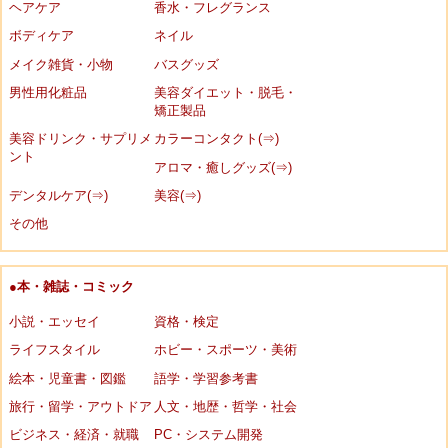
ヘアケア
香水・フレグランス
ボディケア
ネイル
メイク雑貨・小物
バスグッズ
男性用化粧品
美容ダイエット・脱毛・
矯正製品
美容ドリンク・サプリメ
カラーコンタクト(⇒)
ント
アロマ・癒しグッズ(⇒)
デンタルケア(⇒)
美容(⇒)
その他
●本・雑誌・コミック
小説・エッセイ
資格・検定
ライフスタイル
ホビー・スポーツ・美術
絵本・児童書・図鑑
語学・学習参考書
旅行・留学・アウトドア
人文・地歴・哲学・社会
ビジネス・経済・就職
PC・システム開発