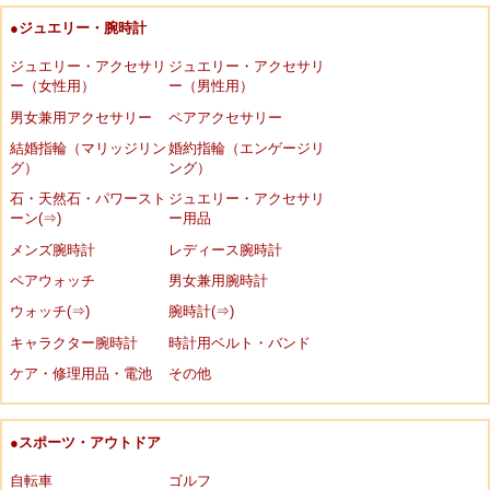
●ジュエリー・腕時計
ジュエリー・アクセサリ
ジュエリー・アクセサリ
ー（女性用）
ー（男性用）
男女兼用アクセサリー
ペアアクセサリー
結婚指輪（マリッジリン
婚約指輪（エンゲージリ
グ）
ング）
石・天然石・パワースト
ジュエリー・アクセサリ
ーン(⇒)
ー用品
メンズ腕時計
レディース腕時計
ペアウォッチ
男女兼用腕時計
ウォッチ(⇒)
腕時計(⇒)
キャラクター腕時計
時計用ベルト・バンド
ケア・修理用品・電池
その他
●スポーツ・アウトドア
自転車
ゴルフ