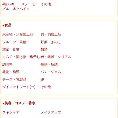
4輪バギー・スノーモー
その他
ビル・水上バイク
●食品
水産物・水産加工品
肉・肉加工品
フルーツ・果物
野菜・きのこ
惣菜・食材
麺類
キムチ・漬け物・梅干し
米・雑穀・シリアル
調味料
缶詰・瓶詰
乾物・粉類
パン・ジャム
チーズ・乳製品
卵
ダイエットフード(⇒)
その他
●美容・コスメ・香水
スキンケア
メイクアップ