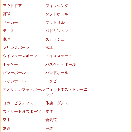
アウトドア
フィッシング
野球
ソフトボール
サッカー
フットサル
テニス
バドミントン
卓球
スカッシュ
マリンスポーツ
水泳
ウインタースポーツ
アイススケート
ホッケー
バスケットボール
バレーボール
ハンドボール
ドッジボール
ラグビー
アメリカンフットボール
フィットネス・トレーニ
ング
ヨガ・ピラティス
体操・ダンス
ストリート系スポーツ
柔道
空手
合気道
剣道
弓道