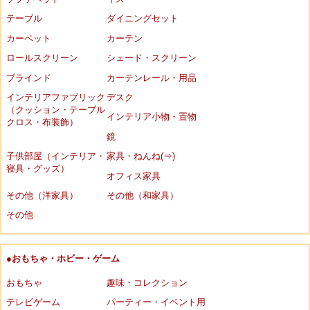
テーブル
ダイニングセット
カーペット
カーテン
ロールスクリーン
シェード・スクリーン
ブラインド
カーテンレール・用品
インテリアファブリック
デスク
（クッション・テーブル
インテリア小物・置物
クロス・布装飾）
鏡
子供部屋（インテリア・
家具・ねんね(⇒)
寝具・グッズ）
オフィス家具
その他（洋家具）
その他（和家具）
その他
●おもちゃ・ホビー・ゲーム
おもちゃ
趣味・コレクション
テレビゲーム
パーティー・イベント用