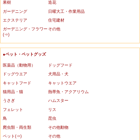
果樹
造花
ガーデニング
日曜大工・作業用品
エクステリア
住宅建材
ガーデニング・フラワー
その他
(⇒)
●ペット・ペットグッズ
医薬品（動物用）
ドッグフード
ドッグウエア
犬用品・犬
キャットフード
キャットウエア
猫用品・猫
熱帯魚・アクアリウム
うさぎ
ハムスター
フェレット
リス
鳥
昆虫
爬虫類・両生類
その他動物
ペット(⇒)
その他