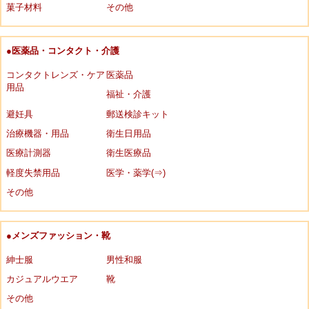
菓子材料
その他
●医薬品・コンタクト・介護
コンタクトレンズ・ケア
医薬品
用品
福祉・介護
避妊具
郵送検診キット
治療機器・用品
衛生日用品
医療計測器
衛生医療品
軽度失禁用品
医学・薬学(⇒)
その他
●メンズファッション・靴
紳士服
男性和服
カジュアルウエア
靴
その他