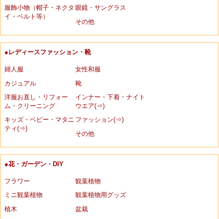
服飾小物（帽子・ネクタ
眼鏡・サングラス
イ・ベルト等）
その他
●レディースファッション・靴
婦人服
女性和服
カジュアル
靴
洋服お直し・リフォー
インナー・下着・ナイト
ム・クリーニング
ウエア(⇒)
キッズ・ベビー・マタニ
ファッション(⇒)
ティ(⇒)
その他
●花・ガーデン・DIY
フラワー
観葉植物
ミニ観葉植物
観葉植物用グッズ
植木
盆栽