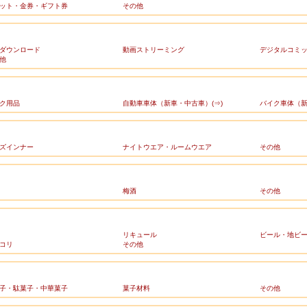
ット・金券・ギフト券
その他
ダウンロード
動画ストリーミング
デジタルコミ
他
ク用品
自動車車体（新車・中古車）(⇒)
バイク車体（新
ズインナー
ナイトウエア・ルームウエア
その他
梅酒
その他
リキュール
ビール・地ビ
コリ
その他
子・駄菓子・中華菓子
菓子材料
その他