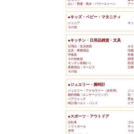
占い・開運・風水・パワーストーン
アー
●キッズ・ベビー・マタニティ
ジュニア
キッ
その他
●キッチン・日用品雑貨・文具
日用品・生活雑貨
タオ
文具・事務用品
印鑑
洋食器
和食
その他食器
調理
キッチン収納(⇒)
防災
業務用品・サービス
日曜
その他
●ジュエリー・腕時計
ジュエリー・アクセサリー（女性用）
ジュ
婚約指輪（エンゲージリング）
石・
ペアウォッチ
男女
時計用ベルト・バンド
ケア
●スポーツ・アウトドア
自転車
ゴル
ソフトボール
サッ
卓球
スカ