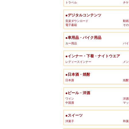
トラベル
チケ
●デジタルコンテンツ
音楽ダウンロード
動画
電子書籍
その
●車用品・バイク用品
カー用品
バイ
●インナー・下着・ナイトウエア
レディースインナー
メン
●日本酒・焼酎
日本酒
焼酎
●ビール・洋酒
ワイン
洋酒
中国酒
マッ
●スイーツ
洋菓子
和菓