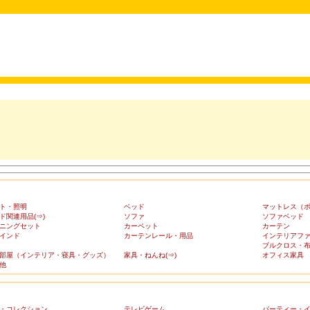
ト・照明
ベッド
マットレス（
ド関連用品(⇒)
ソファ
ソファベッド
ニングセット
カーペット
カーテン
インド
カーテンレール・用品
インテリアフ
ブルクロス・
部屋（インテリア・寝具・グッズ）
家具・ねんね(⇒)
オフィス家具
他
・コレクション
テレビゲーム
パーティー・