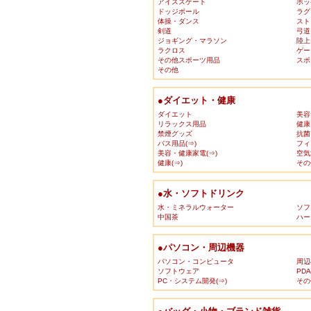
アイススケート
ホッ
ドッジボール
ラグ
体操・ダンス
スト
剣道
弓道
ジョギング・マラソン
陸上
ラクロス
ゲー
その他スポーツ用品
スポ
その他
●ダイエット・健康
ダイエット
美容
リラックス用品
健康
禁煙グッズ
抗菌
バス用品(⇒)
フィ
美容・健康家電(⇒)
空気
健康(⇒)
その
●水・ソフトドリンク
水・ミネラルウォーター
ソフ
中国茶
ハー
●パソコン・周辺機器
パソコン・コンピュータ
周辺
ソフトウェア
PD
PC・システム開発(⇒)
その