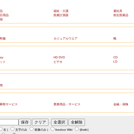
品
福祉・介護
避妊具
日用品
医療計測器
衛生医療品
他
和服
カジュアルウエア
靴
ray
HD DVD
CD
LD
ット
ビデオ
他
葬祭サービス
業務用品・サービス
金融・保険
-
右
|
文字のみ
画像のみ
|
livedoor Wiki
@wiki
］