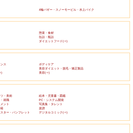
4輪バギー・スノーモービル・水上バイク
惣菜・食材
缶詰・瓶詰
ダイエットフード(⇒)
ランス
ボディケア
美容ダイエット・脱毛・矯正製品
)
美容(⇒)
ーツ・美術
絵本・児童書・図鑑
済・就職
PC・システム開発
ンメント
写真集・タレント
書籍
楽譜
ポスター・パンフレット
デジタルコミック(⇒)