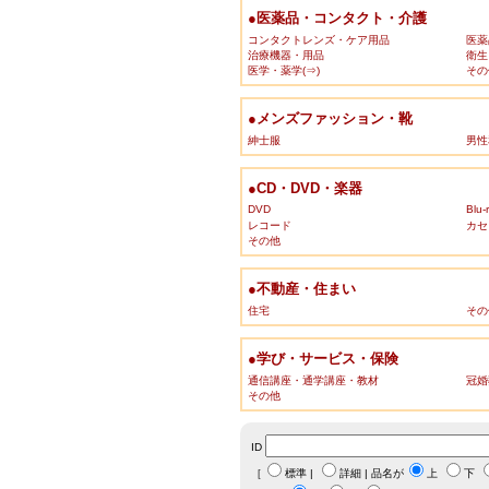
●医薬品・コンタクト・介護
コンタクトレンズ・ケア用品
医薬
治療機器・用品
衛生
医学・薬学(⇒)
その
●メンズファッション・靴
紳士服
男性
●CD・DVD・楽器
DVD
Blu-
レコード
カセ
その他
●不動産・住まい
住宅
その
●学び・サービス・保険
通信講座・通学講座・教材
冠婚
その他
ID
［
標準
|
詳細
| 品名が
上
下