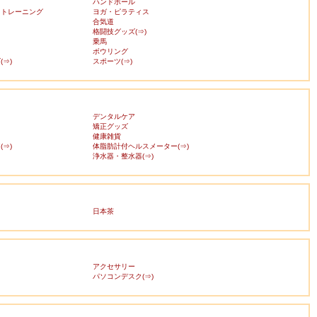
ハンドボール
・トレーニング
ヨガ・ピラティス
合気道
格闘技グッズ(⇒)
乗馬
ボウリング
⇒)
スポーツ(⇒)
デンタルケア
矯正グッズ
健康雑貨
⇒)
体脂肪計付ヘルスメーター(⇒)
浄水器・整水器(⇒)
日本茶
アクセサリー
ス
パソコンデスク(⇒)