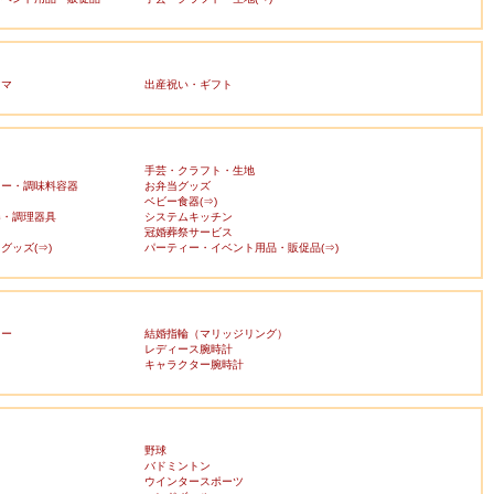
ママ
出産祝い・ギフト
手芸・クラフト・生地
カー・調味料容器
お弁当グッズ
ベビー食器(⇒)
器・調理器具
システムキッチン
冠婚葬祭サービス
グッズ(⇒)
パーティー・イベント用品・販促品(⇒)
リー
結婚指輪（マリッジリング）
レディース腕時計
キャラクター腕時計
野球
バドミントン
ウインタースポーツ