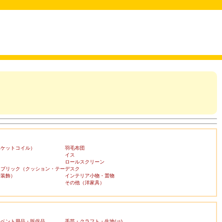
ポケットコイル）
羽毛布団
イス
ロールスクリーン
ァブリック（クッション・テー
デスク
布装飾）
インテリア小物・置物
その他（洋家具）
イベント用品・販促品
手芸・クラフト・生地(⇒)