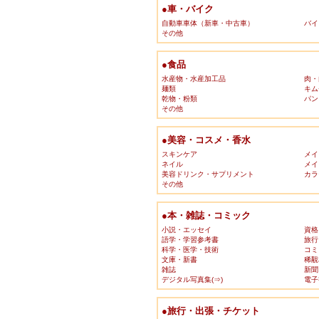
●車・バイク
自動車車体（新車・中古車）
バイ
その他
●食品
水産物・水産加工品
肉・
麺類
キム
乾物・粉類
パン
その他
●美容・コスメ・香水
スキンケア
メイ
ネイル
メイ
美容ドリンク・サプリメント
カラ
その他
●本・雑誌・コミック
小説・エッセイ
資格
語学・学習参考書
旅行
科学・医学・技術
コミ
文庫・新書
稀覯
雑誌
新聞
デジタル写真集(⇒)
電子
●旅行・出張・チケット