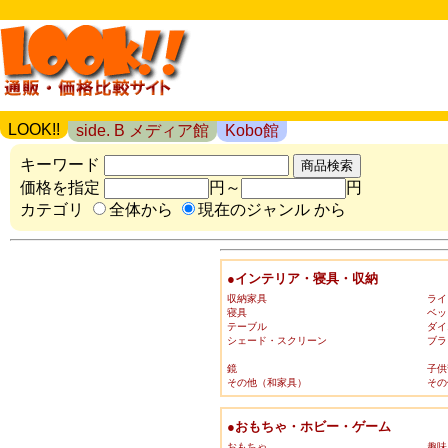
LOOK!!
side. B メディア館
Kobo館
キーワード
価格を指定
円～
円
カテゴリ
全体から
現在のジャンル から
●インテリア・寝具・収納
収納家具
ライ
寝具
ベッ
テーブル
ダイ
シェード・スクリーン
ブラ
鏡
子供
その他（和家具）
その
●おもちゃ・ホビー・ゲーム
おもちゃ
趣味