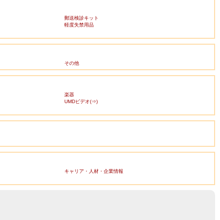
郵送検診キット
軽度失禁用品
その他
楽器
UMDビデオ(⇒)
キャリア・人材・企業情報