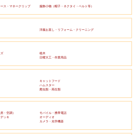
ケース・マネークリップ
服飾小物（帽子・ネクタイ・ベルト等）
洋服お直し・リフォーム・クリーニング
ッズ
植木
日曜大工・作業用品
キャットフード
ハムスター
爬虫類・両生類
暖房・空調）
モバイル・携帯電話
・デッキ
オーディオ
ラ
カメラ・光学機器