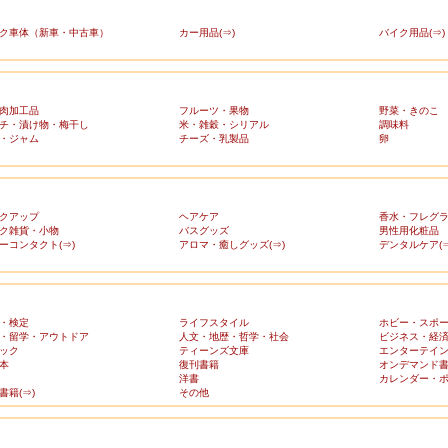
ク車体（新車・中古車）
カー用品(⇒)
バイク用品(⇒)
肉加工品
フルーツ・果物
野菜・きのこ
チ・漬け物・梅干し
米・雑穀・シリアル
調味料
・ジャム
チーズ・乳製品
卵
クアップ
ヘアケア
香水・フレグ
ク雑貨・小物
バスグッズ
男性用化粧品
ーコンタクト(⇒)
アロマ・癒しグッズ(⇒)
デンタルケア(⇒
・検定
ライフスタイル
ホビー・スポ
・留学・アウトドア
人文・地歴・哲学・社会
ビジネス・経
ック
ティーンズ文庫
エンターテイ
本
復刊書籍
オンデマンド
洋書
カレンダー・
書籍(⇒)
その他