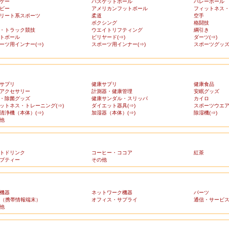
ケー
バスケットボール
バレーボール
ビー
アメリカンフットボール
フィットネス
リート系スポーツ
柔道
空手
ボクシング
格闘技
・トラック競技
ウエイトリフティング
綱引き
トボール
ビリヤード(⇒)
ダーツ(⇒)
ーツ用インナー(⇒)
スポーツ用インナー(⇒)
スポーツグッズ(
サプリ
健康サプリ
健康食品
アクセサリー
計測器・健康管理
安眠グッズ
・除菌グッズ
健康サンダル・スリッパ
カイロ
ットネス・トレーニング(⇒)
ダイエット器具(⇒)
スポーツウエア(
清浄機（本体）(⇒)
加湿器（本体）(⇒)
除湿機(⇒)
他
トドリンク
コーヒー・ココア
紅茶
ブティー
その他
機器
ネットワーク機器
パーツ
A（携帯情報端末）
オフィス・サプライ
通信・サービ
他