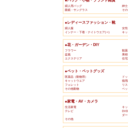
●バッグ・小物・ブランド雑貨
婦人用バッグ
紳士
眼鏡・サングラス
その
●レディースファッション・靴
婦人服
女性
インナー・下着・ナイトウエア(⇒)
キッ
●花・ガーデン・DIY
フラワー
観葉
盆栽
果樹
エクステリア
住宅
●ペット・ペットグッズ
医薬品（動物用）
ドッ
キャットウエア
猫用
フェレット
リス
その他動物
ペッ
●家電・AV・カメラ
生活家電
キッ
テレビ
DV
ダー
その他