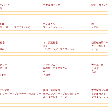
用バッグ
男女兼用バッグ
財布・コイン
他
和服
カジュアル
靴
ズ・ベビー・マタニティ(⇒)
ファッション(⇒)
その他
植物
ミニ観葉植物
観葉植物用グ
造花
ガーデニング
建材
ガーデニング・フラワー(⇒)
その他
グフード
ドッグウエア
犬用品・犬
品・猫
熱帯魚・アクアリウム
うさぎ
鳥
昆虫
ト(⇒)
その他
チン家電
美容・健康家電
季節家電（冷
Dレコーダー・プレーヤー・HDDレコー
ホームシアター・プロジェクター
ビデオカメラ
ポータブルオーディオ
デジタルカメ