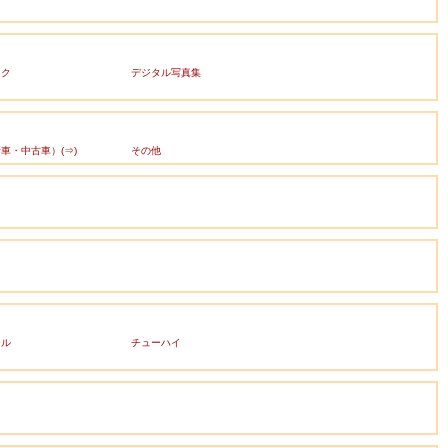
ック
デジタル写真集
車・中古車）(⇒)
その他
ール
チューハイ