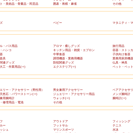
ト・美術品・骨董品・民芸品
囲碁・将棋・麻雀
その他
ズ
ベビー
マタニティ・
ル・バス用品
アロマ・癒しグッズ
旅行用品
・ハンコ
キッチン用品・雑貨・エプロン
容器・ストッ
器
中華食器
子供向け食器
器具
調理機器・業務用機器
業務用厨房機
関連グッズ
防犯関連グッズ
仏具・神具
大工・作業用品(⇒)
エクステリア(⇒)
ペット・ペット
エリー・アクセサリー（男性用）
男女兼用アクセサリー
ペアアクセサ
天然石・パワーストーン(⇒)
ジュエリー・アクセサリー用品
メンズ腕時計
兼用腕時計
ウォッチ(⇒)
腕時計(⇒)
・修理用品・電池
その他
フ
アウトドア
フィッシング
カー
フットサル
テニス
ッシュ
マリンスポーツ
水泳