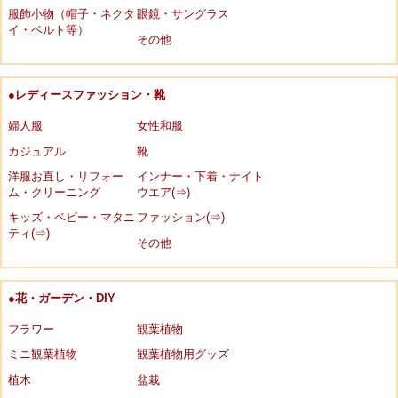
服飾小物（帽子・ネクタ
眼鏡・サングラス
イ・ベルト等）
その他
●レディースファッション・靴
婦人服
女性和服
カジュアル
靴
洋服お直し・リフォー
インナー・下着・ナイト
ム・クリーニング
ウエア(⇒)
キッズ・ベビー・マタニ
ファッション(⇒)
ティ(⇒)
その他
●花・ガーデン・DIY
フラワー
観葉植物
ミニ観葉植物
観葉植物用グッズ
植木
盆栽