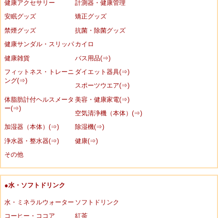
健康アクセサリー
計測器・健康管理
安眠グッズ
矯正グッズ
禁煙グッズ
抗菌・除菌グッズ
健康サンダル・スリッパ
カイロ
健康雑貨
バス用品(⇒)
フィットネス・トレーニ
ダイエット器具(⇒)
ング(⇒)
スポーツウエア(⇒)
体脂肪計付ヘルスメータ
美容・健康家電(⇒)
ー(⇒)
空気清浄機（本体）(⇒)
加湿器（本体）(⇒)
除湿機(⇒)
浄水器・整水器(⇒)
健康(⇒)
その他
●水・ソフトドリンク
水・ミネラルウォーター
ソフトドリンク
コーヒー・ココア
紅茶