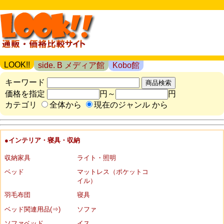
LOOK!!
side. B メディア館
Kobo館
キーワード
価格を指定
円～
円
カテゴリ
全体から
現在のジャンル から
●インテリア・寝具・収納
収納家具
ライト・照明
ベッド
マットレス（ポケットコ
イル）
羽毛布団
寝具
ベッド関連用品(⇒)
ソファ
ソファベッド
イス