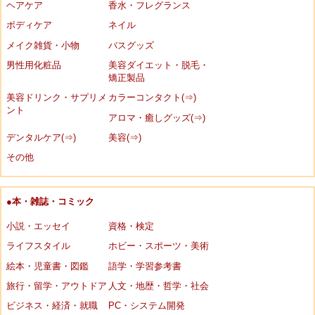
ヘアケア
香水・フレグランス
ボディケア
ネイル
メイク雑貨・小物
バスグッズ
男性用化粧品
美容ダイエット・脱毛・
矯正製品
美容ドリンク・サプリメ
カラーコンタクト(⇒)
ント
アロマ・癒しグッズ(⇒)
デンタルケア(⇒)
美容(⇒)
その他
●本・雑誌・コミック
小説・エッセイ
資格・検定
ライフスタイル
ホビー・スポーツ・美術
絵本・児童書・図鑑
語学・学習参考書
旅行・留学・アウトドア
人文・地歴・哲学・社会
ビジネス・経済・就職
PC・システム開発