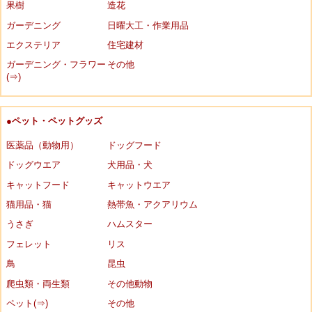
果樹
造花
ガーデニング
日曜大工・作業用品
エクステリア
住宅建材
ガーデニング・フラワー
その他
(⇒)
●ペット・ペットグッズ
医薬品（動物用）
ドッグフード
ドッグウエア
犬用品・犬
キャットフード
キャットウエア
猫用品・猫
熱帯魚・アクアリウム
うさぎ
ハムスター
フェレット
リス
鳥
昆虫
爬虫類・両生類
その他動物
ペット(⇒)
その他