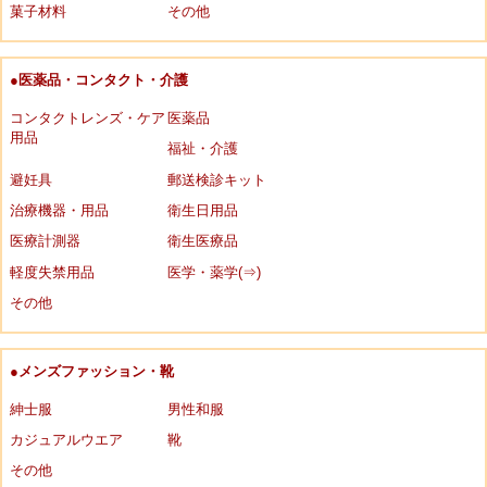
菓子材料
その他
●医薬品・コンタクト・介護
コンタクトレンズ・ケア
医薬品
用品
福祉・介護
避妊具
郵送検診キット
治療機器・用品
衛生日用品
医療計測器
衛生医療品
軽度失禁用品
医学・薬学(⇒)
その他
●メンズファッション・靴
紳士服
男性和服
カジュアルウエア
靴
その他