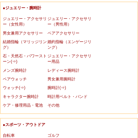
●ジュエリー・腕時計
ジュエリー・アクセサリ
ジュエリー・アクセサリ
ー（女性用）
ー（男性用）
男女兼用アクセサリー
ペアアクセサリー
結婚指輪（マリッジリン
婚約指輪（エンゲージリ
グ）
ング）
石・天然石・パワースト
ジュエリー・アクセサリ
ーン(⇒)
ー用品
メンズ腕時計
レディース腕時計
ペアウォッチ
男女兼用腕時計
ウォッチ(⇒)
腕時計(⇒)
キャラクター腕時計
時計用ベルト・バンド
ケア・修理用品・電池
その他
●スポーツ・アウトドア
自転車
ゴルフ