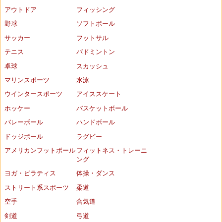
アウトドア
フィッシング
野球
ソフトボール
サッカー
フットサル
テニス
バドミントン
卓球
スカッシュ
マリンスポーツ
水泳
ウインタースポーツ
アイススケート
ホッケー
バスケットボール
バレーボール
ハンドボール
ドッジボール
ラグビー
アメリカンフットボール
フィットネス・トレーニ
ング
ヨガ・ピラティス
体操・ダンス
ストリート系スポーツ
柔道
空手
合気道
剣道
弓道