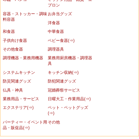
プロン
容器・ストッカー・調味
お弁当グッズ
料容器
洋食器
和食器
中華食器
子供向け食器
ベビー食器(⇒)
その他食器
調理器具
調理機器・業務用機器
業務用厨房機器・調理器
具
システムキッチン
キッチン収納(⇒)
防災関連グッズ
防犯関連グッズ
仏具・神具
冠婚葬祭サービス
業務用品・サービス
日曜大工・作業用品(⇒)
エクステリア(⇒)
ペット・ペットグッズ
(⇒)
パーティー・イベント用
その他
品・販促品(⇒)