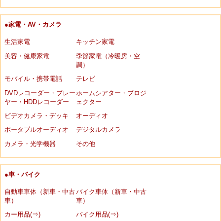
●家電・AV・カメラ
生活家電
キッチン家電
美容・健康家電
季節家電（冷暖房・空
調）
モバイル・携帯電話
テレビ
DVDレコーダー・プレー
ホームシアター・プロジ
ヤー・HDDレコーダー
ェクター
ビデオカメラ・デッキ
オーディオ
ポータブルオーディオ
デジタルカメラ
カメラ・光学機器
その他
●車・バイク
自動車車体（新車・中古
バイク車体（新車・中古
車）
車）
カー用品(⇒)
バイク用品(⇒)