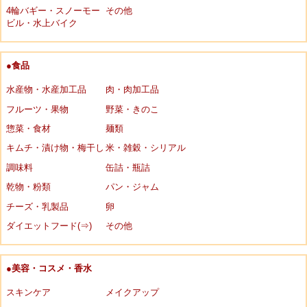
4輪バギー・スノーモー
その他
ビル・水上バイク
●食品
水産物・水産加工品
肉・肉加工品
フルーツ・果物
野菜・きのこ
惣菜・食材
麺類
キムチ・漬け物・梅干し
米・雑穀・シリアル
調味料
缶詰・瓶詰
乾物・粉類
パン・ジャム
チーズ・乳製品
卵
ダイエットフード(⇒)
その他
●美容・コスメ・香水
スキンケア
メイクアップ