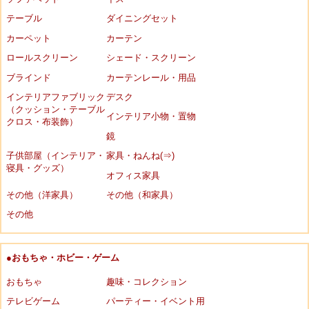
テーブル
ダイニングセット
カーペット
カーテン
ロールスクリーン
シェード・スクリーン
ブラインド
カーテンレール・用品
インテリアファブリック
デスク
（クッション・テーブル
インテリア小物・置物
クロス・布装飾）
鏡
子供部屋（インテリア・
家具・ねんね(⇒)
寝具・グッズ）
オフィス家具
その他（洋家具）
その他（和家具）
その他
●おもちゃ・ホビー・ゲーム
おもちゃ
趣味・コレクション
テレビゲーム
パーティー・イベント用