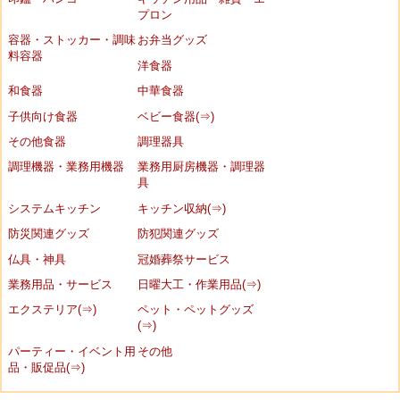
プロン
容器・ストッカー・調味
お弁当グッズ
料容器
洋食器
和食器
中華食器
子供向け食器
ベビー食器(⇒)
その他食器
調理器具
調理機器・業務用機器
業務用厨房機器・調理器
具
システムキッチン
キッチン収納(⇒)
防災関連グッズ
防犯関連グッズ
仏具・神具
冠婚葬祭サービス
業務用品・サービス
日曜大工・作業用品(⇒)
エクステリア(⇒)
ペット・ペットグッズ
(⇒)
パーティー・イベント用
その他
品・販促品(⇒)