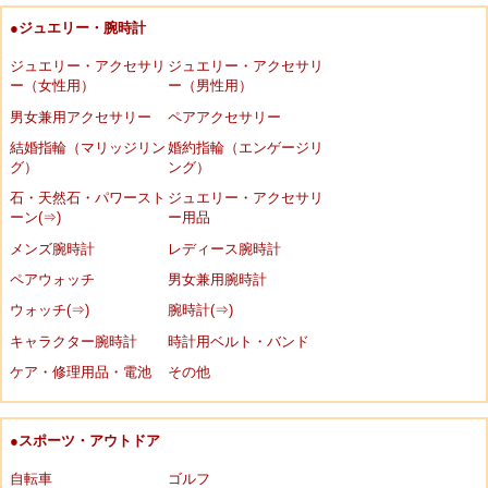
●ジュエリー・腕時計
ジュエリー・アクセサリ
ジュエリー・アクセサリ
ー（女性用）
ー（男性用）
男女兼用アクセサリー
ペアアクセサリー
結婚指輪（マリッジリン
婚約指輪（エンゲージリ
グ）
ング）
石・天然石・パワースト
ジュエリー・アクセサリ
ーン(⇒)
ー用品
メンズ腕時計
レディース腕時計
ペアウォッチ
男女兼用腕時計
ウォッチ(⇒)
腕時計(⇒)
キャラクター腕時計
時計用ベルト・バンド
ケア・修理用品・電池
その他
●スポーツ・アウトドア
自転車
ゴルフ