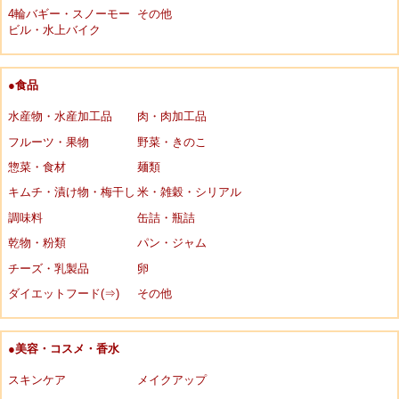
4輪バギー・スノーモー
その他
ビル・水上バイク
●食品
水産物・水産加工品
肉・肉加工品
フルーツ・果物
野菜・きのこ
惣菜・食材
麺類
キムチ・漬け物・梅干し
米・雑穀・シリアル
調味料
缶詰・瓶詰
乾物・粉類
パン・ジャム
チーズ・乳製品
卵
ダイエットフード(⇒)
その他
●美容・コスメ・香水
スキンケア
メイクアップ