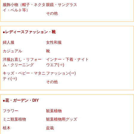
服飾小物（帽子・ネクタ
眼鏡・サングラス
イ・ベルト等）
その他
●レディースファッション・靴
婦人服
女性和服
カジュアル
靴
洋服お直し・リフォー
インナー・下着・ナイト
ム・クリーニング
ウエア(⇒)
キッズ・ベビー・マタニ
ファッション(⇒)
ティ(⇒)
その他
●花・ガーデン・DIY
フラワー
観葉植物
ミニ観葉植物
観葉植物用グッズ
植木
盆栽