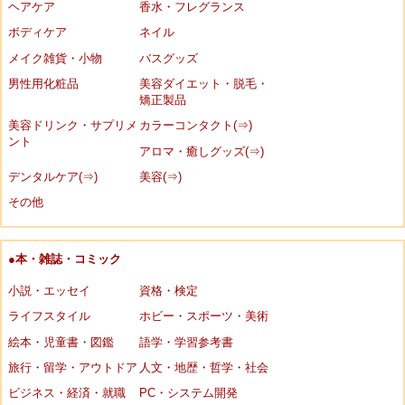
ヘアケア
香水・フレグランス
ボディケア
ネイル
メイク雑貨・小物
バスグッズ
男性用化粧品
美容ダイエット・脱毛・
矯正製品
美容ドリンク・サプリメ
カラーコンタクト(⇒)
ント
アロマ・癒しグッズ(⇒)
デンタルケア(⇒)
美容(⇒)
その他
●本・雑誌・コミック
小説・エッセイ
資格・検定
ライフスタイル
ホビー・スポーツ・美術
絵本・児童書・図鑑
語学・学習参考書
旅行・留学・アウトドア
人文・地歴・哲学・社会
ビジネス・経済・就職
PC・システム開発