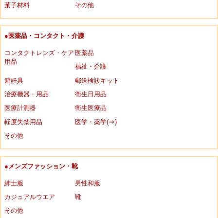
菓子材料
その他
●医薬品・コンタクト・介護
コンタクトレンズ・ケア
医薬品
用品
福祉・介護
避妊具
郵送検診キット
治療機器・用品
衛生日用品
医療計測器
衛生医療品
軽度失禁用品
医学・薬学(⇒)
その他
●メンズファッション・靴
紳士服
男性和服
カジュアルウエア
靴
その他