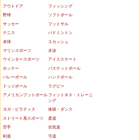
アウトドア
フィッシング
野球
ソフトボール
サッカー
フットサル
テニス
バドミントン
卓球
スカッシュ
マリンスポーツ
水泳
ウインタースポーツ
アイススケート
ホッケー
バスケットボール
バレーボール
ハンドボール
ドッジボール
ラグビー
アメリカンフットボール
フィットネス・トレーニ
ング
ヨガ・ピラティス
体操・ダンス
ストリート系スポーツ
柔道
空手
合気道
剣道
弓道