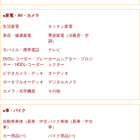
●家電・AV・カメラ
生活家電
キッチン家電
美容・健康家電
季節家電（冷暖房・空
調）
モバイル・携帯電話
テレビ
DVDレコーダー・プレー
ホームシアター・プロジ
ヤー・HDDレコーダー
ェクター
ビデオカメラ・デッキ
オーディオ
ポータブルオーディオ
デジタルカメラ
カメラ・光学機器
その他
●車・バイク
自動車車体（新車・中古
バイク車体（新車・中古
車）
車）
カー用品(⇒)
バイク用品(⇒)