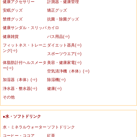
健康アクセサリー
計測器・健康管理
安眠グッズ
矯正グッズ
禁煙グッズ
抗菌・除菌グッズ
健康サンダル・スリッパ
カイロ
健康雑貨
バス用品(⇒)
フィットネス・トレーニ
ダイエット器具(⇒)
ング(⇒)
スポーツウエア(⇒)
体脂肪計付ヘルスメータ
美容・健康家電(⇒)
ー(⇒)
空気清浄機（本体）(⇒)
加湿器（本体）(⇒)
除湿機(⇒)
浄水器・整水器(⇒)
健康(⇒)
その他
●水・ソフトドリンク
水・ミネラルウォーター
ソフトドリンク
コーヒー・ココア
紅茶