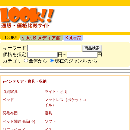
LOOK!!
side. B メディア館
Kobo館
キーワード
価格を指定
円～
円
カテゴリ
全体から
現在のジャンル から
●インテリア・寝具・収納
収納家具
ライト・照明
ベッド
マットレス（ポケットコ
イル）
羽毛布団
寝具
ベッド関連用品(⇒)
ソファ
ソファベッド
イス