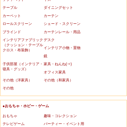
テーブル
ダイニングセット
カーペット
カーテン
ロールスクリーン
シェード・スクリーン
ブラインド
カーテンレール・用品
インテリアファブリック
デスク
（クッション・テーブル
インテリア小物・置物
クロス・布装飾）
鏡
子供部屋（インテリア・
家具・ねんね(⇒)
寝具・グッズ）
オフィス家具
その他（洋家具）
その他（和家具）
その他
●おもちゃ・ホビー・ゲーム
おもちゃ
趣味・コレクション
テレビゲーム
パーティー・イベント用