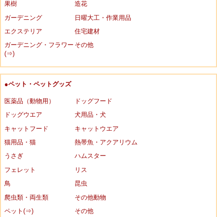
果樹
造花
ガーデニング
日曜大工・作業用品
エクステリア
住宅建材
ガーデニング・フラワー
その他
(⇒)
●ペット・ペットグッズ
医薬品（動物用）
ドッグフード
ドッグウエア
犬用品・犬
キャットフード
キャットウエア
猫用品・猫
熱帯魚・アクアリウム
うさぎ
ハムスター
フェレット
リス
鳥
昆虫
爬虫類・両生類
その他動物
ペット(⇒)
その他