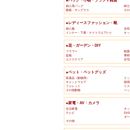
●バッグ・小物・ブランド雑貨
婦人用バッグ
紳士
眼鏡・サングラス
その
●レディースファッション・靴
婦人服
女性
インナー・下着・ナイトウエア(⇒)
キッ
●花・ガーデン・DIY
フラワー
観葉
盆栽
果樹
エクステリア
住宅
●ペット・ペットグッズ
医薬品（動物用）
ドッ
キャットウエア
猫用
フェレット
リス
その他動物
ペッ
●家電・AV・カメラ
生活家電
キッ
テレビ
DV
ダー
その他