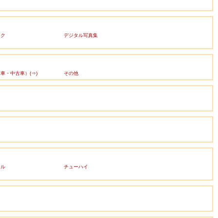
ック
デジタル写真集
車・中古車）(⇒)
その他
ール
チューハイ