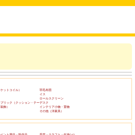
ポケットコイル）
羽毛布団
イス
ロールスクリーン
ァブリック（クッション・テー
デスク
布装飾）
インテリア小物・置物
その他（洋家具）
イベント用品・販促品
手芸・クラフト・生地(⇒)