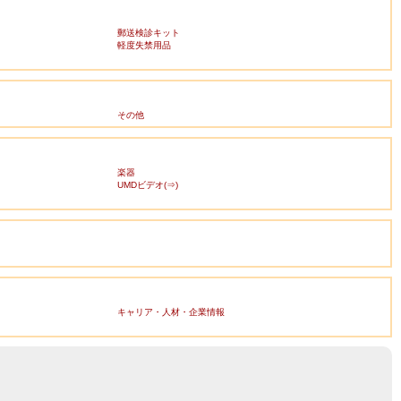
郵送検診キット
軽度失禁用品
その他
楽器
UMDビデオ(⇒)
キャリア・人材・企業情報