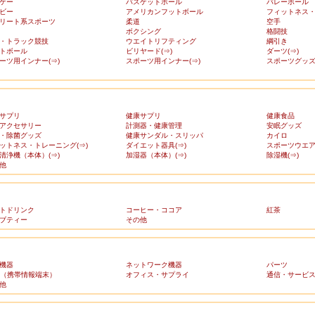
ケー
バスケットボール
バレーボール
ビー
アメリカンフットボール
フィットネス
リート系スポーツ
柔道
空手
ボクシング
格闘技
・トラック競技
ウエイトリフティング
綱引き
トボール
ビリヤード(⇒)
ダーツ(⇒)
ーツ用インナー(⇒)
スポーツ用インナー(⇒)
スポーツグッズ(
サプリ
健康サプリ
健康食品
アクセサリー
計測器・健康管理
安眠グッズ
・除菌グッズ
健康サンダル・スリッパ
カイロ
ットネス・トレーニング(⇒)
ダイエット器具(⇒)
スポーツウエア(
清浄機（本体）(⇒)
加湿器（本体）(⇒)
除湿機(⇒)
他
トドリンク
コーヒー・ココア
紅茶
ブティー
その他
機器
ネットワーク機器
パーツ
A（携帯情報端末）
オフィス・サプライ
通信・サービ
他