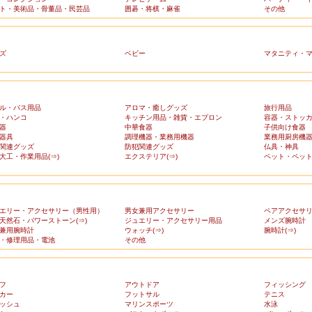
ト・美術品・骨董品・民芸品
囲碁・将棋・麻雀
その他
ズ
ベビー
マタニティ・
ル・バス用品
アロマ・癒しグッズ
旅行用品
・ハンコ
キッチン用品・雑貨・エプロン
容器・ストッ
器
中華食器
子供向け食器
器具
調理機器・業務用機器
業務用厨房機
関連グッズ
防犯関連グッズ
仏具・神具
大工・作業用品(⇒)
エクステリア(⇒)
ペット・ペット
エリー・アクセサリー（男性用）
男女兼用アクセサリー
ペアアクセサ
天然石・パワーストーン(⇒)
ジュエリー・アクセサリー用品
メンズ腕時計
兼用腕時計
ウォッチ(⇒)
腕時計(⇒)
・修理用品・電池
その他
フ
アウトドア
フィッシング
カー
フットサル
テニス
ッシュ
マリンスポーツ
水泳