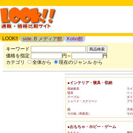
LOOK!!
side. B メディア館
Kobo館
キーワード
価格を指定
円～
円
カテゴリ
全体から
現在のジャンル から
●インテリア・寝具・収納
収納家具
ライ
寝具
ベッ
テーブル
ダイ
シェード・スクリーン
ブラ
鏡
子供
その他（和家具）
その
●おもちゃ・ホビー・ゲーム
おもちゃ
趣味