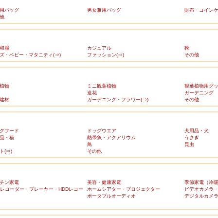
用バッグ
男女兼用バッグ
財布・コイン
他
和服
カジュアル
靴
ズ・ベビー・マタニティ(⇒)
ファッション(⇒)
その他
植物
ミニ観葉植物
観葉植物用グ
造花
ガーデニング
建材
ガーデニング・フラワー(⇒)
その他
グフード
ドッグウエア
犬用品・犬
品・猫
熱帯魚・アクアリウム
うさぎ
鳥
昆虫
ト(⇒)
その他
チン家電
美容・健康家電
季節家電（冷
Dレコーダー・プレーヤー・HDDレコー
ホームシアター・プロジェクター
ビデオカメラ
ポータブルオーディオ
デジタルカメ