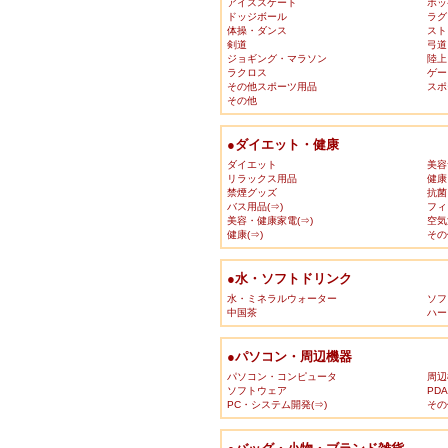
アイススケート
ホッ
ドッジボール
ラグ
体操・ダンス
スト
剣道
弓道
ジョギング・マラソン
陸上
ラクロス
ゲー
その他スポーツ用品
スポ
その他
●ダイエット・健康
ダイエット
美容
リラックス用品
健康
禁煙グッズ
抗菌
バス用品(⇒)
フィ
美容・健康家電(⇒)
空気
健康(⇒)
その
●水・ソフトドリンク
水・ミネラルウォーター
ソフ
中国茶
ハー
●パソコン・周辺機器
パソコン・コンピュータ
周辺
ソフトウェア
PD
PC・システム開発(⇒)
その