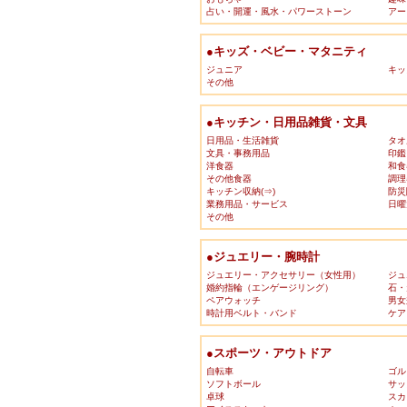
占い・開運・風水・パワーストーン
アー
●キッズ・ベビー・マタニティ
ジュニア
キッ
その他
●キッチン・日用品雑貨・文具
日用品・生活雑貨
タオ
文具・事務用品
印鑑
洋食器
和食
その他食器
調理
キッチン収納(⇒)
防災
業務用品・サービス
日曜
その他
●ジュエリー・腕時計
ジュエリー・アクセサリー（女性用）
ジュ
婚約指輪（エンゲージリング）
石・
ペアウォッチ
男女
時計用ベルト・バンド
ケア
●スポーツ・アウトドア
自転車
ゴル
ソフトボール
サッ
卓球
スカ