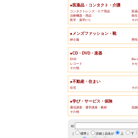
●医薬品・コンタクト・介護
コンタクトレンズ・ケア用品
医薬
治療機器・用品
衛生
医学・薬学(⇒)
その
●メンズファッション・靴
紳士服
男性
●CD・DVD・楽器
DVD
Blu-
レコード
カセ
その他
●不動産・住まい
住宅
その
●学び・サービス・保険
通信講座・通学講座・教材
冠婚
その他
ID
［
標準
|
詳細
| 品名が
上
下