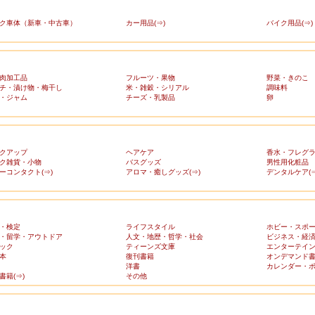
ク車体（新車・中古車）
カー用品(⇒)
バイク用品(⇒)
肉加工品
フルーツ・果物
野菜・きのこ
チ・漬け物・梅干し
米・雑穀・シリアル
調味料
・ジャム
チーズ・乳製品
卵
クアップ
ヘアケア
香水・フレグ
ク雑貨・小物
バスグッズ
男性用化粧品
ーコンタクト(⇒)
アロマ・癒しグッズ(⇒)
デンタルケア(⇒
・検定
ライフスタイル
ホビー・スポ
・留学・アウトドア
人文・地歴・哲学・社会
ビジネス・経
ック
ティーンズ文庫
エンターテイ
本
復刊書籍
オンデマンド
洋書
カレンダー・
書籍(⇒)
その他