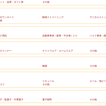
ット・金券・ギフト券
その他
ダウンロード
動画ストリーミング
デジタルコミ
他
ク用品
自動車車体（新車・中古車）(⇒)
バイク車体（新
ズインナー
ナイトウエア・ルームウエア
その他
梅酒
その他
リキュール
ビール・地ビ
コリ
その他
子・駄菓子・中華菓子
菓子材料
その他