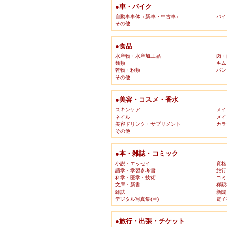
●車・バイク
自動車車体（新車・中古車）
バイ
その他
●食品
水産物・水産加工品
肉・
麺類
キム
乾物・粉類
パン
その他
●美容・コスメ・香水
スキンケア
メイ
ネイル
メイ
美容ドリンク・サプリメント
カラ
その他
●本・雑誌・コミック
小説・エッセイ
資格
語学・学習参考書
旅行
科学・医学・技術
コミ
文庫・新書
稀覯
雑誌
新聞
デジタル写真集(⇒)
電子
●旅行・出張・チケット