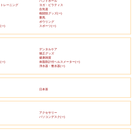
ハンドボール
・トレーニング
ヨガ・ピラティス
合気道
格闘技グッズ(⇒)
乗馬
ボウリング
⇒)
スポーツ(⇒)
デンタルケア
矯正グッズ
健康雑貨
⇒)
体脂肪計付ヘルスメーター(⇒)
浄水器・整水器(⇒)
日本茶
アクセサリー
ス
パソコンデスク(⇒)