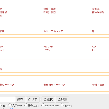
品
福祉・介護
避妊具
日用品
医療計測器
衛生医療品
他
和服
カジュアルウエア
靴
ray
HD DVD
CD
LD
ット
ビデオ
他
葬祭サービス
業務用品・サービス
金融・保険
-
右
|
文字のみ
画像のみ
|
livedoor Wiki
@wiki
］