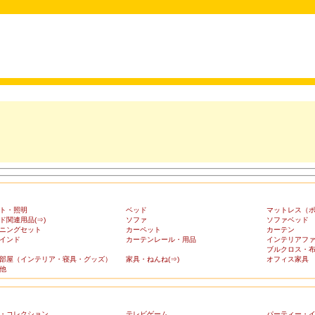
ト・照明
ベッド
マットレス（
ド関連用品(⇒)
ソファ
ソファベッド
ニングセット
カーペット
カーテン
インド
カーテンレール・用品
インテリアフ
ブルクロス・
部屋（インテリア・寝具・グッズ）
家具・ねんね(⇒)
オフィス家具
他
・コレクション
テレビゲーム
パーティー・