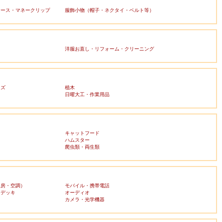
ケース・マネークリップ
服飾小物（帽子・ネクタイ・ベルト等）
洋服お直し・リフォーム・クリーニング
ッズ
植木
日曜大工・作業用品
キャットフード
ハムスター
爬虫類・両生類
暖房・空調）
モバイル・携帯電話
・デッキ
オーディオ
ラ
カメラ・光学機器