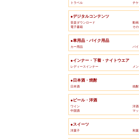
トラベル
チケ
●デジタルコンテンツ
音楽ダウンロード
動画
電子書籍
その
●車用品・バイク用品
カー用品
バイ
●インナー・下着・ナイトウエア
レディースインナー
メン
●日本酒・焼酎
日本酒
焼酎
●ビール・洋酒
ワイン
洋酒
中国酒
マッ
●スイーツ
洋菓子
和菓