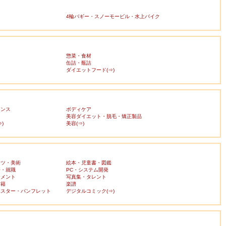
4輪バギー・スノーモービル・水上バイク
惣菜・食材
缶詰・瓶詰
ダイエットフード(⇒)
ランス
ボディケア
美容ダイエット・脱毛・矯正製品
)
美容(⇒)
ーツ・美術
絵本・児童書・図鑑
済・就職
PC・システム開発
ンメント
写真集・タレント
書籍
楽譜
ポスター・パンフレット
デジタルコミック(⇒)