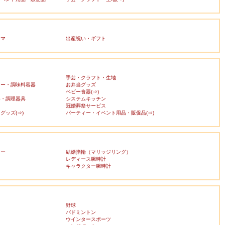
ママ
出産祝い・ギフト
手芸・クラフト・生地
カー・調味料容器
お弁当グッズ
ベビー食器(⇒)
器・調理器具
システムキッチン
冠婚葬祭サービス
グッズ(⇒)
パーティー・イベント用品・販促品(⇒)
リー
結婚指輪（マリッジリング）
レディース腕時計
キャラクター腕時計
野球
バドミントン
ウインタースポーツ