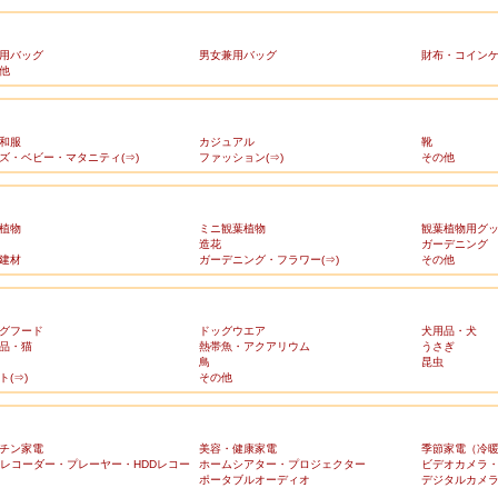
用バッグ
男女兼用バッグ
財布・コイン
他
和服
カジュアル
靴
ズ・ベビー・マタニティ(⇒)
ファッション(⇒)
その他
植物
ミニ観葉植物
観葉植物用グ
造花
ガーデニング
建材
ガーデニング・フラワー(⇒)
その他
グフード
ドッグウエア
犬用品・犬
品・猫
熱帯魚・アクアリウム
うさぎ
鳥
昆虫
ト(⇒)
その他
チン家電
美容・健康家電
季節家電（冷
Dレコーダー・プレーヤー・HDDレコー
ホームシアター・プロジェクター
ビデオカメラ
ポータブルオーディオ
デジタルカメ