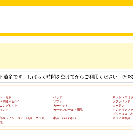
過多です。しばらく時間を空けてからご利用ください。(503
ト・照明
ベッド
マットレス（
ド関連用品(⇒)
ソファ
ソファベッド
ニングセット
カーペット
カーテン
インド
カーテンレール・用品
インテリアフ
ブルクロス・
部屋（インテリア・寝具・グッズ）
家具・ねんね(⇒)
オフィス家具
他