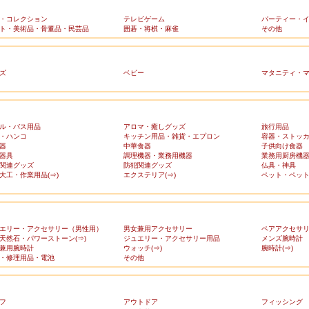
・コレクション
テレビゲーム
パーティー・
ト・美術品・骨董品・民芸品
囲碁・将棋・麻雀
その他
ズ
ベビー
マタニティ・
ル・バス用品
アロマ・癒しグッズ
旅行用品
・ハンコ
キッチン用品・雑貨・エプロン
容器・ストッ
器
中華食器
子供向け食器
器具
調理機器・業務用機器
業務用厨房機
関連グッズ
防犯関連グッズ
仏具・神具
大工・作業用品(⇒)
エクステリア(⇒)
ペット・ペット
エリー・アクセサリー（男性用）
男女兼用アクセサリー
ペアアクセサ
天然石・パワーストーン(⇒)
ジュエリー・アクセサリー用品
メンズ腕時計
兼用腕時計
ウォッチ(⇒)
腕時計(⇒)
・修理用品・電池
その他
フ
アウトドア
フィッシング