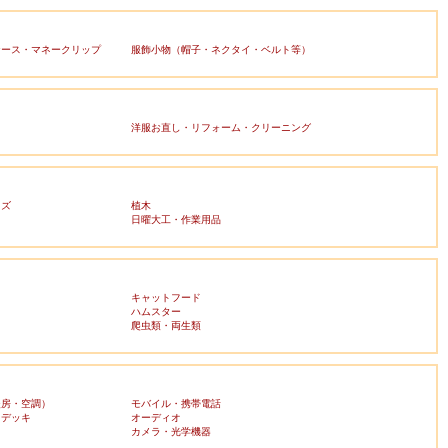
ケース・マネークリップ
服飾小物（帽子・ネクタイ・ベルト等）
洋服お直し・リフォーム・クリーニング
ッズ
植木
日曜大工・作業用品
キャットフード
ハムスター
爬虫類・両生類
暖房・空調）
モバイル・携帯電話
・デッキ
オーディオ
ラ
カメラ・光学機器