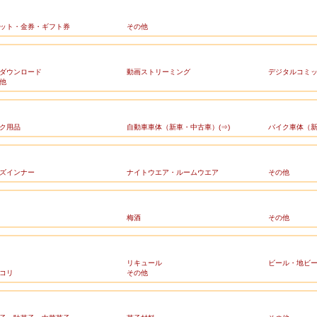
ット・金券・ギフト券
その他
ダウンロード
動画ストリーミング
デジタルコミ
他
ク用品
自動車車体（新車・中古車）(⇒)
バイク車体（新
ズインナー
ナイトウエア・ルームウエア
その他
梅酒
その他
リキュール
ビール・地ビ
コリ
その他