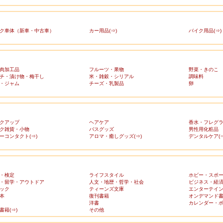
ク車体（新車・中古車）
カー用品(⇒)
バイク用品(⇒)
肉加工品
フルーツ・果物
野菜・きのこ
チ・漬け物・梅干し
米・雑穀・シリアル
調味料
・ジャム
チーズ・乳製品
卵
クアップ
ヘアケア
香水・フレグ
ク雑貨・小物
バスグッズ
男性用化粧品
ーコンタクト(⇒)
アロマ・癒しグッズ(⇒)
デンタルケア(⇒
・検定
ライフスタイル
ホビー・スポ
・留学・アウトドア
人文・地歴・哲学・社会
ビジネス・経
ック
ティーンズ文庫
エンターテイ
本
復刊書籍
オンデマンド
洋書
カレンダー・
書籍(⇒)
その他