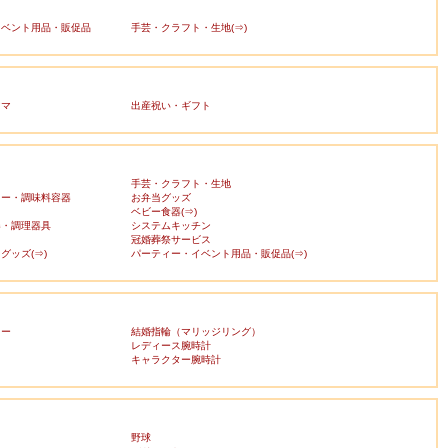
イベント用品・販促品
手芸・クラフト・生地(⇒)
ママ
出産祝い・ギフト
手芸・クラフト・生地
カー・調味料容器
お弁当グッズ
ベビー食器(⇒)
器・調理器具
システムキッチン
冠婚葬祭サービス
グッズ(⇒)
パーティー・イベント用品・販促品(⇒)
リー
結婚指輪（マリッジリング）
レディース腕時計
キャラクター腕時計
野球