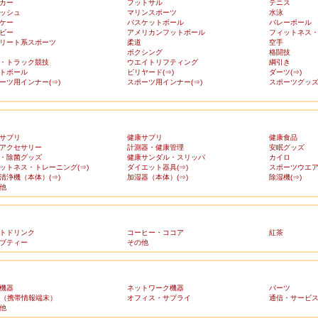
カー
フットサル
テニス
ッシュ
マリンスポーツ
水泳
ケー
バスケットボール
バレーボール
ビー
アメリカンフットボール
フィットネス
リート系スポーツ
柔道
空手
ボクシング
格闘技
・トラック競技
ウエイトリフティング
綱引き
トボール
ビリヤード(⇒)
ダーツ(⇒)
ーツ用インナー(⇒)
スポーツ用インナー(⇒)
スポーツグッズ(
サプリ
健康サプリ
健康食品
アクセサリー
計測器・健康管理
安眠グッズ
・除菌グッズ
健康サンダル・スリッパ
カイロ
ットネス・トレーニング(⇒)
ダイエット器具(⇒)
スポーツウエア(
清浄機（本体）(⇒)
加湿器（本体）(⇒)
除湿機(⇒)
他
トドリンク
コーヒー・ココア
紅茶
ブティー
その他
機器
ネットワーク機器
パーツ
A（携帯情報端末）
オフィス・サプライ
通信・サービ
他