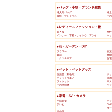
●バッグ・小物・ブランド雑貨
婦人用バッグ
紳士
眼鏡・サングラス
その
●レディースファッション・靴
婦人服
女性
インナー・下着・ナイトウエア(⇒)
キッ
●花・ガーデン・DIY
フラワー
観葉
盆栽
果樹
エクステリア
住宅
●ペット・ペットグッズ
医薬品（動物用）
ドッ
キャットウエア
猫用
フェレット
リス
その他動物
ペッ
●家電・AV・カメラ
生活家電
キッ
テレビ
DV
ダー
その他