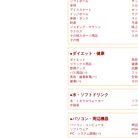
ソフトボール
サッ
卓球
スカ
アイススケート
ホッ
ドッジボール
ラグ
体操・ダンス
スト
剣道
弓道
ジョギング・マラソン
陸上
ラクロス
ゲー
その他スポーツ用品
スポ
その他
●ダイエット・健康
ダイエット
美容
リラックス用品
健康
禁煙グッズ
抗菌
バス用品(⇒)
フィ
美容・健康家電(⇒)
空気
健康(⇒)
その
●水・ソフトドリンク
水・ミネラルウォーター
ソフ
中国茶
ハー
●パソコン・周辺機器
パソコン・コンピュータ
周辺
ソフトウェア
PD
PC・システム開発(⇒)
その