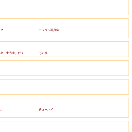
ック
デジタル写真集
車・中古車）(⇒)
その他
ール
チューハイ