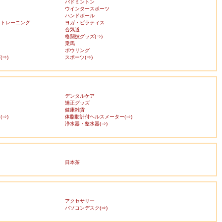
バドミントン
ウインタースポーツ
ハンドボール
・トレーニング
ヨガ・ピラティス
合気道
格闘技グッズ(⇒)
乗馬
ボウリング
⇒)
スポーツ(⇒)
デンタルケア
矯正グッズ
健康雑貨
⇒)
体脂肪計付ヘルスメーター(⇒)
浄水器・整水器(⇒)
日本茶
アクセサリー
ス
パソコンデスク(⇒)