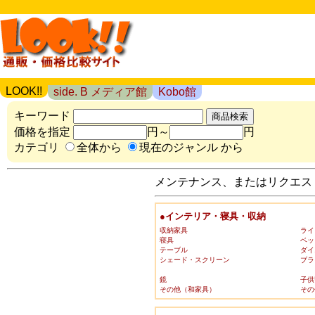
LOOK!!
side. B メディア館
Kobo館
キーワード
価格を指定
円～
円
カテゴリ
全体から
現在のジャンル から
メンテナンス、またはリクエスト
●インテリア・寝具・収納
収納家具
ライ
寝具
ベッ
テーブル
ダイ
シェード・スクリーン
ブラ
鏡
子供
その他（和家具）
その