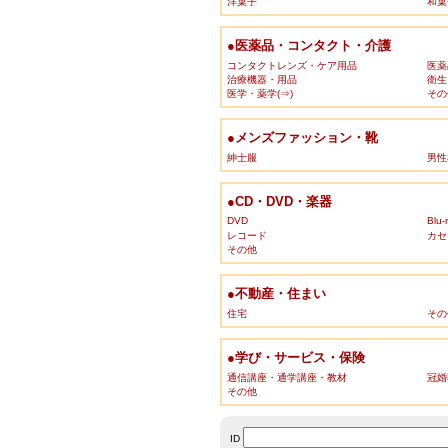
洋菓子
和菓
●医薬品・コンタクト・介護
コンタクトレンズ・ケア用品
医薬
治療機器・用品
衛生
医学・薬学(⇒)
その
●メンズファッション・靴
紳士服
男性
●CD・DVD・楽器
DVD
Blu-
レコード
カセ
その他
●不動産・住まい
住宅
その
●学び・サービス・保険
通信講座・通学講座・教材
冠婚
その他
ID