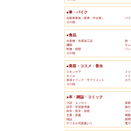
●車・バイク
自動車車体（新車・中古車）
バイ
その他
●食品
水産物・水産加工品
肉・
麺類
キム
乾物・粉類
パン
その他
●美容・コスメ・香水
スキンケア
メイ
ネイル
メイ
美容ドリンク・サプリメント
カラ
その他
●本・雑誌・コミック
小説・エッセイ
資格
語学・学習参考書
旅行
科学・医学・技術
コミ
文庫・新書
稀覯
雑誌
新聞
デジタル写真集(⇒)
電子