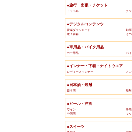
●旅行・出張・チケット
トラベル
チケ
●デジタルコンテンツ
音楽ダウンロード
動画
電子書籍
その
●車用品・バイク用品
カー用品
バイ
●インナー・下着・ナイトウエア
レディースインナー
メン
●日本酒・焼酎
日本酒
焼酎
●ビール・洋酒
ワイン
洋酒
中国酒
マッ
●スイーツ