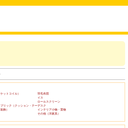
)
ポケットコイル）
羽毛布団
イス
ロールスクリーン
ァブリック（クッション・テー
デスク
布装飾）
インテリア小物・置物
その他（洋家具）