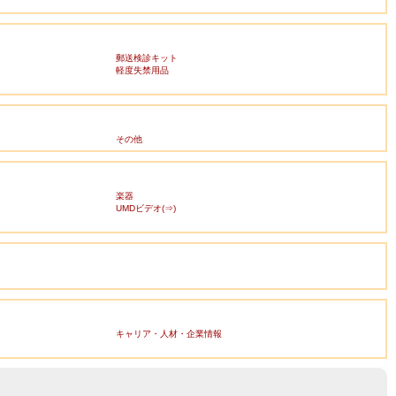
郵送検診キット
軽度失禁用品
その他
楽器
UMDビデオ(⇒)
キャリア・人材・企業情報