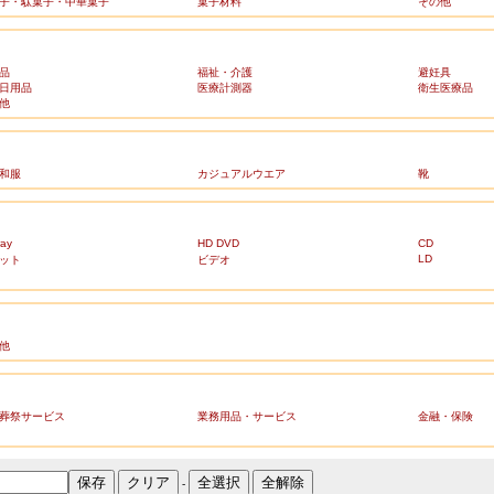
子・駄菓子・中華菓子
菓子材料
その他
品
福祉・介護
避妊具
日用品
医療計測器
衛生医療品
他
和服
カジュアルウエア
靴
ray
HD DVD
CD
LD
ット
ビデオ
他
葬祭サービス
業務用品・サービス
金融・保険
-