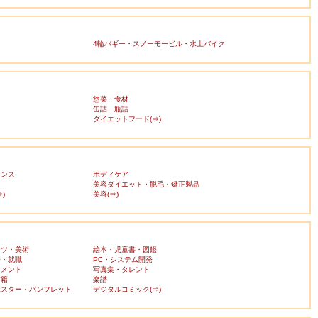
4輪バギー・スノーモービル・水上バイク
惣菜・食材
缶詰・瓶詰
ダイエットフード(⇒)
ランス
ボディケア
美容ダイエット・脱毛・矯正製品
)
美容(⇒)
ーツ・美術
絵本・児童書・図鑑
済・就職
PC・システム開発
ンメント
写真集・タレント
書籍
楽譜
ポスター・パンフレット
デジタルコミック(⇒)