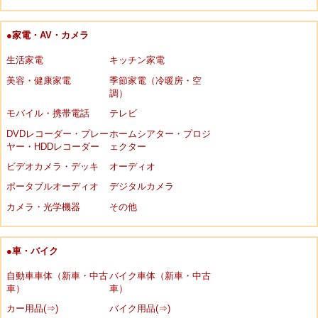
●家電・AV・カメラ
生活家電
キッチン家電
美容・健康家電
季節家電（冷暖房・空
調）
モバイル・携帯電話
テレビ
DVDレコーダー・プレー
ホームシアター・プロジ
ヤー・HDDレコーダー
ェクター
ビデオカメラ・デッキ
オーディオ
ポータブルオーディオ
デジタルカメラ
カメラ・光学機器
その他
●車・バイク
自動車車体（新車・中古
バイク車体（新車・中古
車）
車）
カー用品(⇒)
バイク用品(⇒)