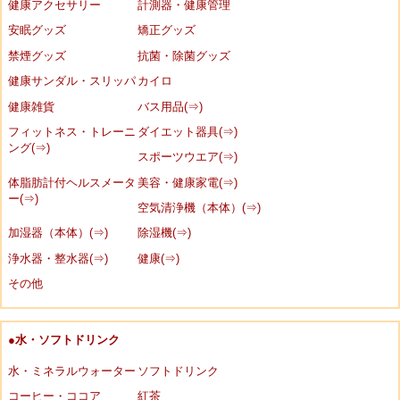
健康アクセサリー
計測器・健康管理
安眠グッズ
矯正グッズ
禁煙グッズ
抗菌・除菌グッズ
健康サンダル・スリッパ
カイロ
健康雑貨
バス用品(⇒)
フィットネス・トレーニ
ダイエット器具(⇒)
ング(⇒)
スポーツウエア(⇒)
体脂肪計付ヘルスメータ
美容・健康家電(⇒)
ー(⇒)
空気清浄機（本体）(⇒)
加湿器（本体）(⇒)
除湿機(⇒)
浄水器・整水器(⇒)
健康(⇒)
その他
●水・ソフトドリンク
水・ミネラルウォーター
ソフトドリンク
コーヒー・ココア
紅茶