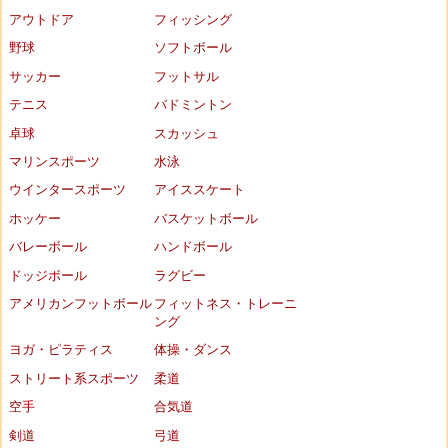
アウトドア
フィッシング
野球
ソフトボール
サッカー
フットサル
テニス
バドミントン
卓球
スカッシュ
マリンスポーツ
水泳
ウインタースポーツ
アイススケート
ホッケー
バスケットボール
バレーボール
ハンドボール
ドッジボール
ラグビー
アメリカンフットボール
フィットネス・トレーニ
ング
ヨガ・ピラティス
体操・ダンス
ストリート系スポーツ
柔道
空手
合気道
剣道
弓道