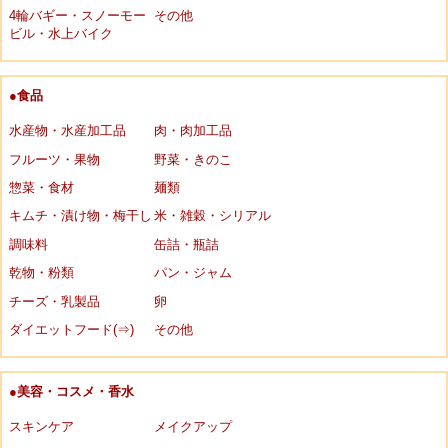
4輪バギー・スノーモー
その他
ビル・水上バイク
●食品
水産物・水産加工品
肉・肉加工品
フルーツ・果物
野菜・きのこ
惣菜・食材
麺類
キムチ・漬け物・梅干し
米・雑穀・シリアル
調味料
缶詰・瓶詰
乾物・粉類
パン・ジャム
チーズ・乳製品
卵
ダイエットフード(⇒)
その他
●美容・コスメ・香水
スキンケア
メイクアップ