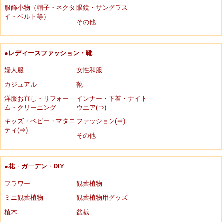
服飾小物（帽子・ネクタ
眼鏡・サングラス
イ・ベルト等）
その他
●レディースファッション・靴
婦人服
女性和服
カジュアル
靴
洋服お直し・リフォー
インナー・下着・ナイト
ム・クリーニング
ウエア(⇒)
キッズ・ベビー・マタニ
ファッション(⇒)
ティ(⇒)
その他
●花・ガーデン・DIY
フラワー
観葉植物
ミニ観葉植物
観葉植物用グッズ
植木
盆栽