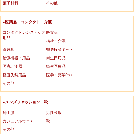
菓子材料
その他
●医薬品・コンタクト・介護
コンタクトレンズ・ケア
医薬品
用品
福祉・介護
避妊具
郵送検診キット
治療機器・用品
衛生日用品
医療計測器
衛生医療品
軽度失禁用品
医学・薬学(⇒)
その他
●メンズファッション・靴
紳士服
男性和服
カジュアルウエア
靴
その他