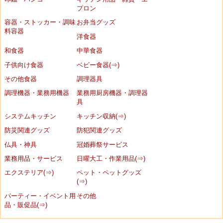
プロン
容器・ストッカー・調味
お弁当グッズ
料容器
洋食器
和食器
中華食器
子供向け食器
ベビー食器(⇒)
その他食器
調理器具
調理機器・業務用機器
業務用厨房機器・調理器
具
システムキッチン
キッチン収納(⇒)
防災関連グッズ
防犯関連グッズ
仏具・神具
冠婚葬祭サービス
業務用品・サービス
日曜大工・作業用品(⇒)
エクステリア(⇒)
ペット・ペットグッズ
(⇒)
パーティー・イベント用
その他
品・販促品(⇒)