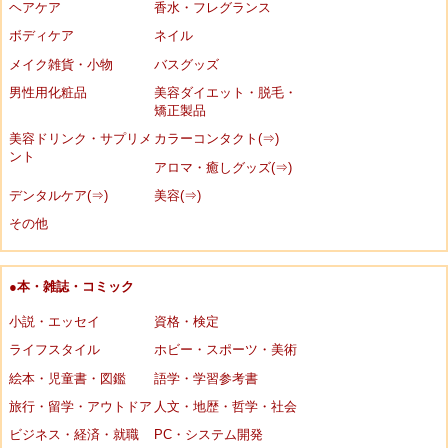
ヘアケア
香水・フレグランス
ボディケア
ネイル
メイク雑貨・小物
バスグッズ
男性用化粧品
美容ダイエット・脱毛・
矯正製品
美容ドリンク・サプリメ
カラーコンタクト(⇒)
ント
アロマ・癒しグッズ(⇒)
デンタルケア(⇒)
美容(⇒)
その他
●本・雑誌・コミック
小説・エッセイ
資格・検定
ライフスタイル
ホビー・スポーツ・美術
絵本・児童書・図鑑
語学・学習参考書
旅行・留学・アウトドア
人文・地歴・哲学・社会
ビジネス・経済・就職
PC・システム開発