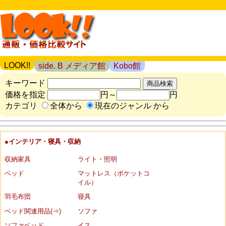
LOOK!!
side. B メディア館
Kobo館
キーワード
価格を指定
円～
円
カテゴリ
全体から
現在のジャンル から
●インテリア・寝具・収納
収納家具
ライト・照明
ベッド
マットレス（ポケットコ
イル）
羽毛布団
寝具
ベッド関連用品(⇒)
ソファ
ソファベッド
イス