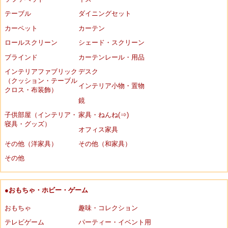
テーブル
ダイニングセット
カーペット
カーテン
ロールスクリーン
シェード・スクリーン
ブラインド
カーテンレール・用品
インテリアファブリック
デスク
（クッション・テーブル
インテリア小物・置物
クロス・布装飾）
鏡
子供部屋（インテリア・
家具・ねんね(⇒)
寝具・グッズ）
オフィス家具
その他（洋家具）
その他（和家具）
その他
●おもちゃ・ホビー・ゲーム
おもちゃ
趣味・コレクション
テレビゲーム
パーティー・イベント用