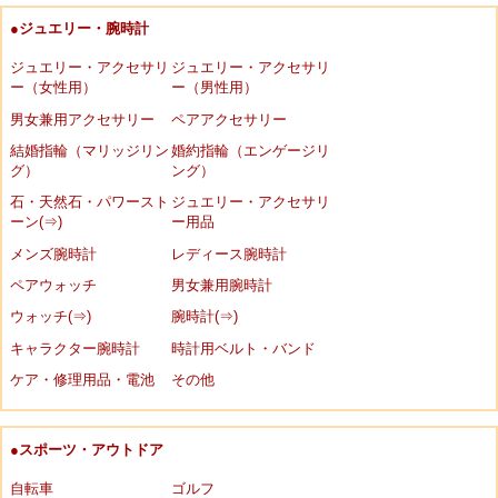
●ジュエリー・腕時計
ジュエリー・アクセサリ
ジュエリー・アクセサリ
ー（女性用）
ー（男性用）
男女兼用アクセサリー
ペアアクセサリー
結婚指輪（マリッジリン
婚約指輪（エンゲージリ
グ）
ング）
石・天然石・パワースト
ジュエリー・アクセサリ
ーン(⇒)
ー用品
メンズ腕時計
レディース腕時計
ペアウォッチ
男女兼用腕時計
ウォッチ(⇒)
腕時計(⇒)
キャラクター腕時計
時計用ベルト・バンド
ケア・修理用品・電池
その他
●スポーツ・アウトドア
自転車
ゴルフ