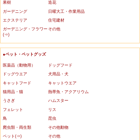
果樹
造花
ガーデニング
日曜大工・作業用品
エクステリア
住宅建材
ガーデニング・フラワー
その他
(⇒)
●ペット・ペットグッズ
医薬品（動物用）
ドッグフード
ドッグウエア
犬用品・犬
キャットフード
キャットウエア
猫用品・猫
熱帯魚・アクアリウム
うさぎ
ハムスター
フェレット
リス
鳥
昆虫
爬虫類・両生類
その他動物
ペット(⇒)
その他