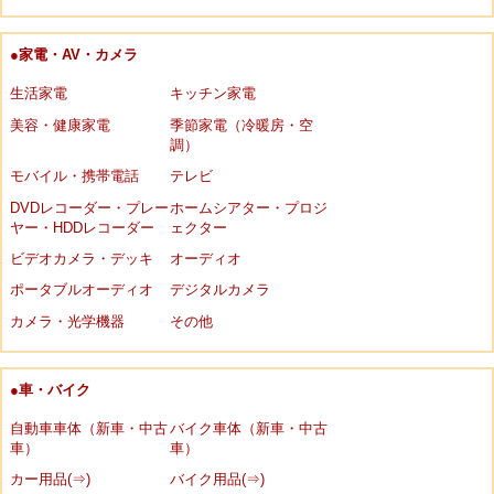
●家電・AV・カメラ
生活家電
キッチン家電
美容・健康家電
季節家電（冷暖房・空
調）
モバイル・携帯電話
テレビ
DVDレコーダー・プレー
ホームシアター・プロジ
ヤー・HDDレコーダー
ェクター
ビデオカメラ・デッキ
オーディオ
ポータブルオーディオ
デジタルカメラ
カメラ・光学機器
その他
●車・バイク
自動車車体（新車・中古
バイク車体（新車・中古
車）
車）
カー用品(⇒)
バイク用品(⇒)