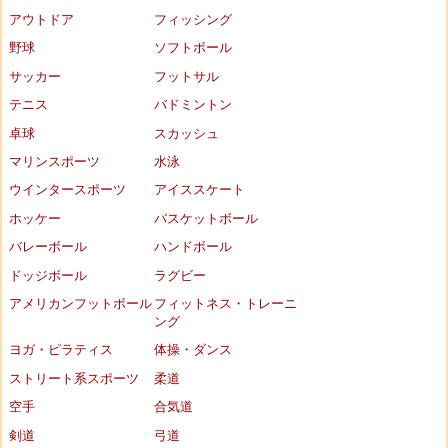
アウトドア
フィッシング
野球
ソフトボール
サッカー
フットサル
テニス
バドミントン
卓球
スカッシュ
マリンスポーツ
水泳
ウインタースポーツ
アイススケート
ホッケー
バスケットボール
バレーボール
ハンドボール
ドッジボール
ラグビー
アメリカンフットボール
フィットネス・トレーニ
ング
ヨガ・ピラティス
体操・ダンス
ストリート系スポーツ
柔道
空手
合気道
剣道
弓道