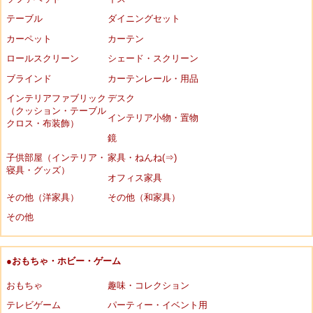
テーブル
ダイニングセット
カーペット
カーテン
ロールスクリーン
シェード・スクリーン
ブラインド
カーテンレール・用品
インテリアファブリック
デスク
（クッション・テーブル
インテリア小物・置物
クロス・布装飾）
鏡
子供部屋（インテリア・
家具・ねんね(⇒)
寝具・グッズ）
オフィス家具
その他（洋家具）
その他（和家具）
その他
●おもちゃ・ホビー・ゲーム
おもちゃ
趣味・コレクション
テレビゲーム
パーティー・イベント用