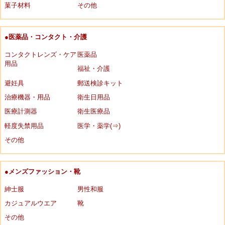
菓子材料
その他
●医薬品・コンタクト・介護
コンタクトレンズ・ケア
医薬品
用品
福祉・介護
避妊具
郵送検診キット
治療機器・用品
衛生日用品
医療計測器
衛生医療品
軽度失禁用品
医学・薬学(⇒)
その他
●メンズファッション・靴
紳士服
男性和服
カジュアルウエア
靴
その他