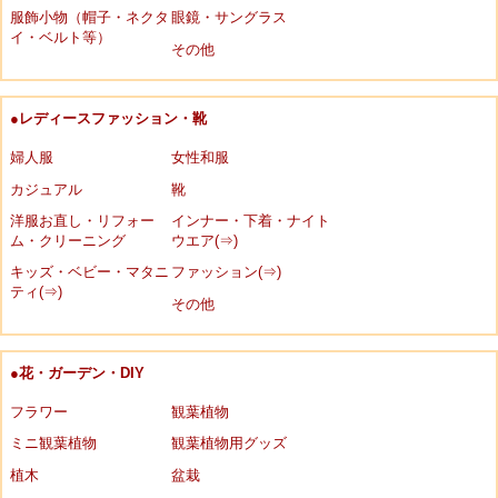
服飾小物（帽子・ネクタ
眼鏡・サングラス
イ・ベルト等）
その他
●レディースファッション・靴
婦人服
女性和服
カジュアル
靴
洋服お直し・リフォー
インナー・下着・ナイト
ム・クリーニング
ウエア(⇒)
キッズ・ベビー・マタニ
ファッション(⇒)
ティ(⇒)
その他
●花・ガーデン・DIY
フラワー
観葉植物
ミニ観葉植物
観葉植物用グッズ
植木
盆栽