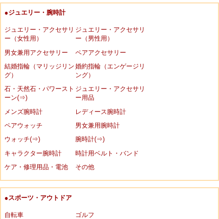
●ジュエリー・腕時計
ジュエリー・アクセサリ
ジュエリー・アクセサリ
ー（女性用）
ー（男性用）
男女兼用アクセサリー
ペアアクセサリー
結婚指輪（マリッジリン
婚約指輪（エンゲージリ
グ）
ング）
石・天然石・パワースト
ジュエリー・アクセサリ
ーン(⇒)
ー用品
メンズ腕時計
レディース腕時計
ペアウォッチ
男女兼用腕時計
ウォッチ(⇒)
腕時計(⇒)
キャラクター腕時計
時計用ベルト・バンド
ケア・修理用品・電池
その他
●スポーツ・アウトドア
自転車
ゴルフ