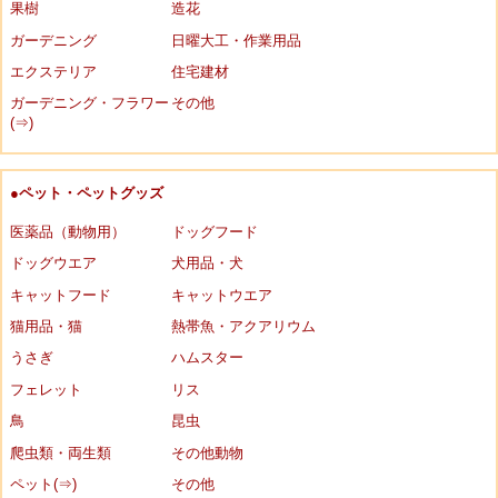
果樹
造花
ガーデニング
日曜大工・作業用品
エクステリア
住宅建材
ガーデニング・フラワー
その他
(⇒)
●ペット・ペットグッズ
医薬品（動物用）
ドッグフード
ドッグウエア
犬用品・犬
キャットフード
キャットウエア
猫用品・猫
熱帯魚・アクアリウム
うさぎ
ハムスター
フェレット
リス
鳥
昆虫
爬虫類・両生類
その他動物
ペット(⇒)
その他