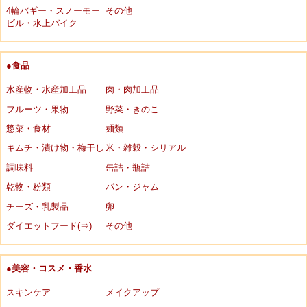
4輪バギー・スノーモー
その他
ビル・水上バイク
●食品
水産物・水産加工品
肉・肉加工品
フルーツ・果物
野菜・きのこ
惣菜・食材
麺類
キムチ・漬け物・梅干し
米・雑穀・シリアル
調味料
缶詰・瓶詰
乾物・粉類
パン・ジャム
チーズ・乳製品
卵
ダイエットフード(⇒)
その他
●美容・コスメ・香水
スキンケア
メイクアップ