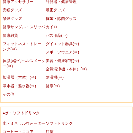
健康アクセサリー
計測器・健康管理
安眠グッズ
矯正グッズ
禁煙グッズ
抗菌・除菌グッズ
健康サンダル・スリッパ
カイロ
健康雑貨
バス用品(⇒)
フィットネス・トレーニ
ダイエット器具(⇒)
ング(⇒)
スポーツウエア(⇒)
体脂肪計付ヘルスメータ
美容・健康家電(⇒)
ー(⇒)
空気清浄機（本体）(⇒)
加湿器（本体）(⇒)
除湿機(⇒)
浄水器・整水器(⇒)
健康(⇒)
その他
●水・ソフトドリンク
水・ミネラルウォーター
ソフトドリンク
コーヒー・ココア
紅茶