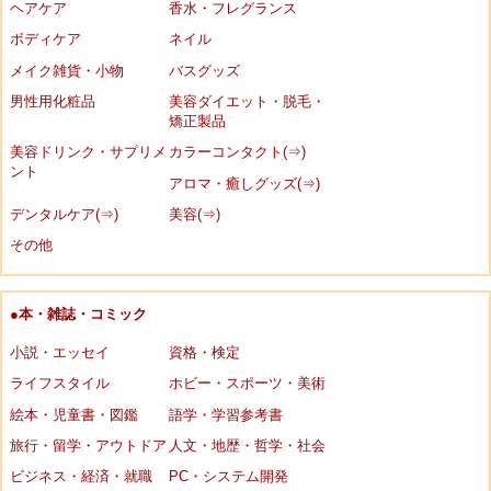
ヘアケア
香水・フレグランス
ボディケア
ネイル
メイク雑貨・小物
バスグッズ
男性用化粧品
美容ダイエット・脱毛・
矯正製品
美容ドリンク・サプリメ
カラーコンタクト(⇒)
ント
アロマ・癒しグッズ(⇒)
デンタルケア(⇒)
美容(⇒)
その他
●本・雑誌・コミック
小説・エッセイ
資格・検定
ライフスタイル
ホビー・スポーツ・美術
絵本・児童書・図鑑
語学・学習参考書
旅行・留学・アウトドア
人文・地歴・哲学・社会
ビジネス・経済・就職
PC・システム開発