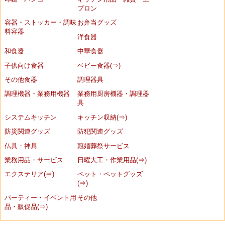
プロン
容器・ストッカー・調味
お弁当グッズ
料容器
洋食器
和食器
中華食器
子供向け食器
ベビー食器(⇒)
その他食器
調理器具
調理機器・業務用機器
業務用厨房機器・調理器
具
システムキッチン
キッチン収納(⇒)
防災関連グッズ
防犯関連グッズ
仏具・神具
冠婚葬祭サービス
業務用品・サービス
日曜大工・作業用品(⇒)
エクステリア(⇒)
ペット・ペットグッズ
(⇒)
パーティー・イベント用
その他
品・販促品(⇒)