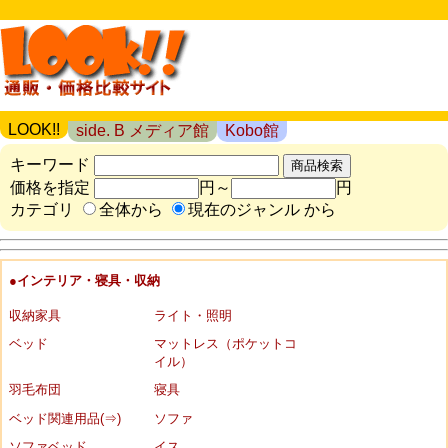
LOOK!!
side. B メディア館
Kobo館
キーワード
価格を指定
円～
円
カテゴリ
全体から
現在のジャンル から
●インテリア・寝具・収納
収納家具
ライト・照明
ベッド
マットレス（ポケットコ
イル）
羽毛布団
寝具
ベッド関連用品(⇒)
ソファ
ソファベッド
イス