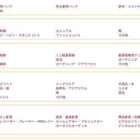
用バッグ
男女兼用バッグ
財布・コイン
他
和服
カジュアル
靴
ズ・ベビー・マタニティ(⇒)
ファッション(⇒)
その他
植物
ミニ観葉植物
観葉植物用グ
造花
ガーデニング
建材
ガーデニング・フラワー(⇒)
その他
グフード
ドッグウエア
犬用品・犬
品・猫
熱帯魚・アクアリウム
うさぎ
鳥
昆虫
ト(⇒)
その他
チン家電
美容・健康家電
季節家電（冷
Dレコーダー・プレーヤー・HDDレコー
ホームシアター・プロジェクター
ビデオカメラ
ポータブルオーディオ
デジタルカメ