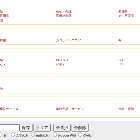
品
福祉・介護
避妊具
日用品
医療計測器
衛生医療品
他
和服
カジュアルウエア
靴
ray
HD DVD
CD
LD
ット
ビデオ
他
葬祭サービス
業務用品・サービス
金融・保険
-
右
|
文字のみ
画像のみ
|
livedoor Wiki
@wiki
］