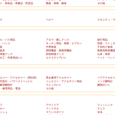
ト・美術品・骨董品・民芸品
囲碁・将棋・麻雀
その他
ズ
ベビー
マタニティ・
ル・バス用品
アロマ・癒しグッズ
旅行用品
・ハンコ
キッチン用品・雑貨・エプロン
容器・ストッ
器
中華食器
子供向け食器
器具
調理機器・業務用機器
業務用厨房機
関連グッズ
防犯関連グッズ
仏具・神具
大工・作業用品(⇒)
エクステリア(⇒)
ペット・ペット
エリー・アクセサリー（男性用）
男女兼用アクセサリー
ペアアクセサ
天然石・パワーストーン(⇒)
ジュエリー・アクセサリー用品
メンズ腕時計
兼用腕時計
ウォッチ(⇒)
腕時計(⇒)
・修理用品・電池
その他
フ
アウトドア
フィッシング
カー
フットサル
テニス
ッシュ
マリンスポーツ
水泳