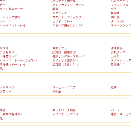
ケー
バスケットボール
バレーボール
ビー
アメリカンフットボール
フィットネス
リート系スポーツ
柔道
空手
ボクシング
格闘技
・トラック競技
ウエイトリフティング
綱引き
トボール
ビリヤード(⇒)
ダーツ(⇒)
ーツ用インナー(⇒)
スポーツ用インナー(⇒)
スポーツグッズ(
サプリ
健康サプリ
健康食品
アクセサリー
計測器・健康管理
安眠グッズ
・除菌グッズ
健康サンダル・スリッパ
カイロ
ットネス・トレーニング(⇒)
ダイエット器具(⇒)
スポーツウエア(
清浄機（本体）(⇒)
加湿器（本体）(⇒)
除湿機(⇒)
他
トドリンク
コーヒー・ココア
紅茶
ブティー
その他
機器
ネットワーク機器
パーツ
A（携帯情報端末）
オフィス・サプライ
通信・サービ
他