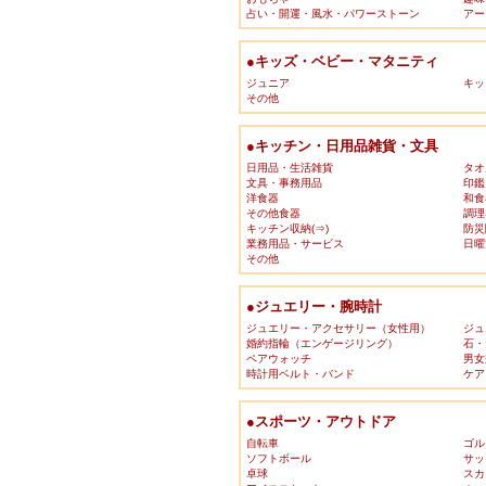
占い・開運・風水・パワーストーン
アー
●キッズ・ベビー・マタニティ
ジュニア
キッ
その他
●キッチン・日用品雑貨・文具
日用品・生活雑貨
タオ
文具・事務用品
印鑑
洋食器
和食
その他食器
調理
キッチン収納(⇒)
防災
業務用品・サービス
日曜
その他
●ジュエリー・腕時計
ジュエリー・アクセサリー（女性用）
ジュ
婚約指輪（エンゲージリング）
石・
ペアウォッチ
男女
時計用ベルト・バンド
ケア
●スポーツ・アウトドア
自転車
ゴル
ソフトボール
サッ
卓球
スカ