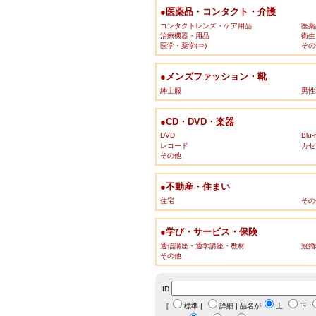
●医薬品・コンタクト・介護
コンタクトレンズ・ケア用品
医薬
治療機器・用品
衛生
医学・薬学(⇒)
その
●メンズファッション・靴
紳士服
男性
●CD・DVD・楽器
DVD
Blu-
レコード
カセ
その他
●不動産・住まい
住宅
その
●学び・サービス・保険
通信講座・通学講座・教材
冠婚
その他
ID
［
標準
|
詳細
| 品名が
上
下