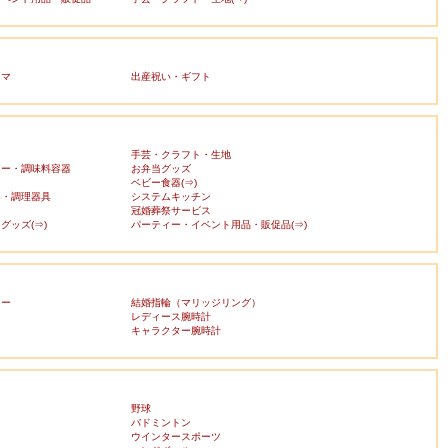
ママ
出産祝い・ギフト
手芸・クラフト・生地
カー・調味料容器
お弁当グッズ
ベビー食器(⇒)
器・調理器具
システムキッチン
冠婚葬祭サービス
グッズ(⇒)
パーティー・イベント用品・販促品(⇒)
リー
結婚指輪（マリッジリング）
レディース腕時計
キャラクター腕時計
野球
バドミントン
ウインタースポーツ