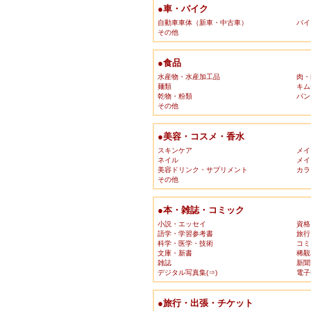
●車・バイク
自動車車体（新車・中古車）
バイ
その他
●食品
水産物・水産加工品
肉・
麺類
キム
乾物・粉類
パン
その他
●美容・コスメ・香水
スキンケア
メイ
ネイル
メイ
美容ドリンク・サプリメント
カラ
その他
●本・雑誌・コミック
小説・エッセイ
資格
語学・学習参考書
旅行
科学・医学・技術
コミ
文庫・新書
稀覯
雑誌
新聞
デジタル写真集(⇒)
電子
●旅行・出張・チケット