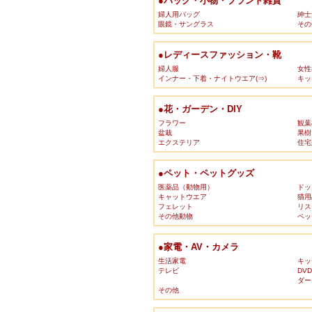
●バッグ・小物・ブランド雑貨
婦人用バッグ
紳士
眼鏡・サングラス
その
●レディースファッション・靴
婦人服
女性
インナー・下着・ナイトウエア(⇒)
キッ
●花・ガーデン・DIY
フラワー
観葉
盆栽
果樹
エクステリア
住宅
●ペット・ペットグッズ
医薬品（動物用）
ドッ
キャットウエア
猫用
フェレット
リス
その他動物
ペッ
●家電・AV・カメラ
生活家電
キッ
テレビ
DV
ダー
その他