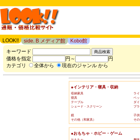
LOOK!!
side. B メディア館
Kobo館
キーワード
価格を指定
円～
円
カテゴリ
全体から
現在のジャンル から
●インテリア・寝具・収納
収納家具
ライ
寝具
ベッ
テーブル
ダイ
シェード・スクリーン
ブラ
鏡
子供
その他（和家具）
その
●おもちゃ・ホビー・ゲーム
おもちゃ
趣味