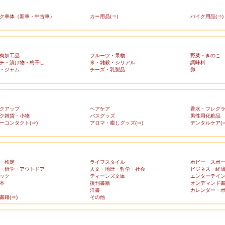
ク車体（新車・中古車）
カー用品(⇒)
バイク用品(⇒)
肉加工品
フルーツ・果物
野菜・きのこ
チ・漬け物・梅干し
米・雑穀・シリアル
調味料
・ジャム
チーズ・乳製品
卵
クアップ
ヘアケア
香水・フレグ
ク雑貨・小物
バスグッズ
男性用化粧品
ーコンタクト(⇒)
アロマ・癒しグッズ(⇒)
デンタルケア(⇒
・検定
ライフスタイル
ホビー・スポ
・留学・アウトドア
人文・地歴・哲学・社会
ビジネス・経
ック
ティーンズ文庫
エンターテイ
本
復刊書籍
オンデマンド
洋書
カレンダー・
書籍(⇒)
その他