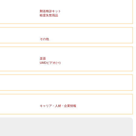
郵送検診キット
軽度失禁用品
その他
楽器
UMDビデオ(⇒)
キャリア・人材・企業情報