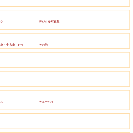
ック
デジタル写真集
車・中古車）(⇒)
その他
ール
チューハイ