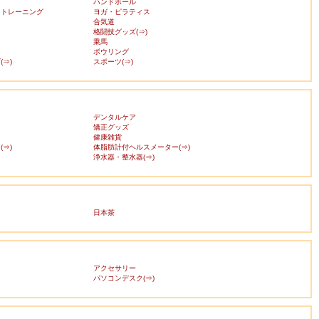
ハンドボール
・トレーニング
ヨガ・ピラティス
合気道
格闘技グッズ(⇒)
乗馬
ボウリング
⇒)
スポーツ(⇒)
デンタルケア
矯正グッズ
健康雑貨
⇒)
体脂肪計付ヘルスメーター(⇒)
浄水器・整水器(⇒)
日本茶
アクセサリー
ス
パソコンデスク(⇒)