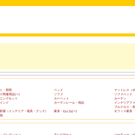
ト・照明
ベッド
マットレス（
ド関連用品(⇒)
ソファ
ソファベッド
ニングセット
カーペット
カーテン
インド
カーテンレール・用品
インテリアフ
ブルクロス・
部屋（インテリア・寝具・グッズ）
家具・ねんね(⇒)
オフィス家具
他
・コレクション
テレビゲーム
パーティー・