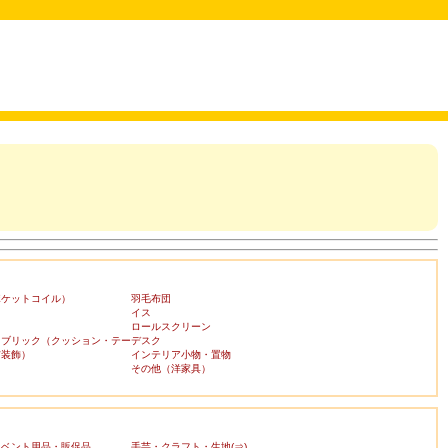
ポケットコイル）
羽毛布団
イス
ロールスクリーン
ァブリック（クッション・テー
デスク
布装飾）
インテリア小物・置物
その他（洋家具）
イベント用品・販促品
手芸・クラフト・生地(⇒)