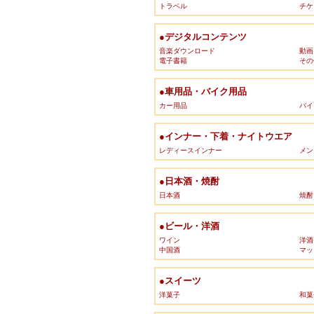
トラベル
チケ
●デジタルコンテンツ
音楽ダウンロード
動画
電子書籍
その
●車用品・バイク用品
カー用品
バイ
●インナー・下着・ナイトウエア
レディースインナー
メン
●日本酒・焼酎
日本酒
焼酎
●ビール・洋酒
ワイン
洋酒
中国酒
マッ
●スイーツ
洋菓子
和菓