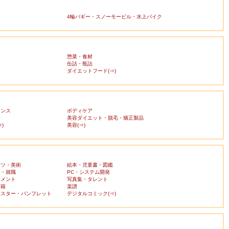
4輪バギー・スノーモービル・水上バイク
惣菜・食材
缶詰・瓶詰
ダイエットフード(⇒)
ランス
ボディケア
美容ダイエット・脱毛・矯正製品
)
美容(⇒)
ーツ・美術
絵本・児童書・図鑑
済・就職
PC・システム開発
ンメント
写真集・タレント
書籍
楽譜
ポスター・パンフレット
デジタルコミック(⇒)