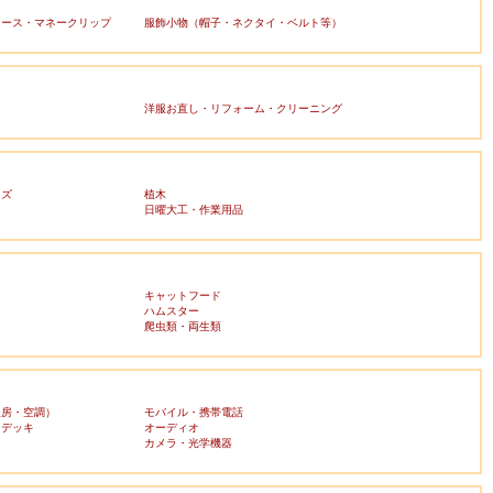
ケース・マネークリップ
服飾小物（帽子・ネクタイ・ベルト等）
洋服お直し・リフォーム・クリーニング
ッズ
植木
日曜大工・作業用品
キャットフード
ハムスター
爬虫類・両生類
暖房・空調）
モバイル・携帯電話
・デッキ
オーディオ
ラ
カメラ・光学機器