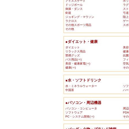
アイススケート
ホッ
ドッジボール
ラグ
体操・ダンス
スト
剣道
弓道
ジョギング・マラソン
陸上
ラクロス
ゲー
その他スポーツ用品
スポ
その他
●ダイエット・健康
ダイエット
美容
リラックス用品
健康
禁煙グッズ
抗菌
バス用品(⇒)
フィ
美容・健康家電(⇒)
空気
健康(⇒)
その
●水・ソフトドリンク
水・ミネラルウォーター
ソフ
中国茶
ハー
●パソコン・周辺機器
パソコン・コンピュータ
周辺
ソフトウェア
PD
PC・システム開発(⇒)
その