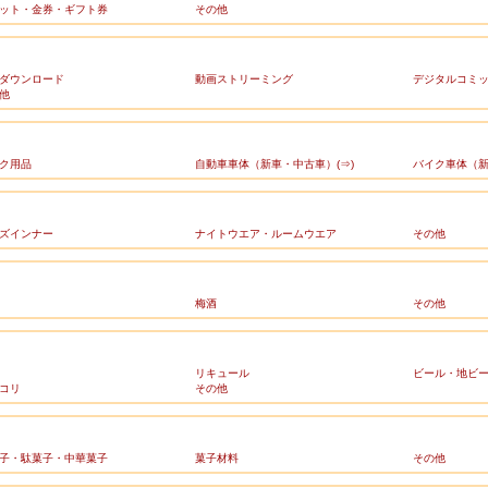
ット・金券・ギフト券
その他
ダウンロード
動画ストリーミング
デジタルコミ
他
ク用品
自動車車体（新車・中古車）(⇒)
バイク車体（新
ズインナー
ナイトウエア・ルームウエア
その他
梅酒
その他
リキュール
ビール・地ビ
コリ
その他
子・駄菓子・中華菓子
菓子材料
その他