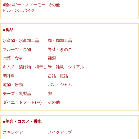
4輪バギー・スノーモー
その他
ビル・水上バイク
●食品
水産物・水産加工品
肉・肉加工品
フルーツ・果物
野菜・きのこ
惣菜・食材
麺類
キムチ・漬け物・梅干し
米・雑穀・シリアル
調味料
缶詰・瓶詰
乾物・粉類
パン・ジャム
チーズ・乳製品
卵
ダイエットフード(⇒)
その他
●美容・コスメ・香水
スキンケア
メイクアップ