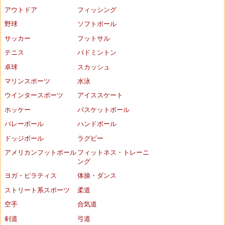
アウトドア
フィッシング
野球
ソフトボール
サッカー
フットサル
テニス
バドミントン
卓球
スカッシュ
マリンスポーツ
水泳
ウインタースポーツ
アイススケート
ホッケー
バスケットボール
バレーボール
ハンドボール
ドッジボール
ラグビー
アメリカンフットボール
フィットネス・トレーニ
ング
ヨガ・ピラティス
体操・ダンス
ストリート系スポーツ
柔道
空手
合気道
剣道
弓道