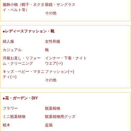
服飾小物（帽子・ネクタ
眼鏡・サングラス
イ・ベルト等）
その他
●レディースファッション・靴
婦人服
女性和服
カジュアル
靴
洋服お直し・リフォー
インナー・下着・ナイト
ム・クリーニング
ウエア(⇒)
キッズ・ベビー・マタニ
ファッション(⇒)
ティ(⇒)
その他
●花・ガーデン・DIY
フラワー
観葉植物
ミニ観葉植物
観葉植物用グッズ
植木
盆栽