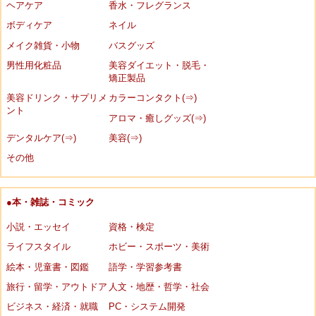
ヘアケア
香水・フレグランス
ボディケア
ネイル
メイク雑貨・小物
バスグッズ
男性用化粧品
美容ダイエット・脱毛・
矯正製品
美容ドリンク・サプリメ
カラーコンタクト(⇒)
ント
アロマ・癒しグッズ(⇒)
デンタルケア(⇒)
美容(⇒)
その他
●本・雑誌・コミック
小説・エッセイ
資格・検定
ライフスタイル
ホビー・スポーツ・美術
絵本・児童書・図鑑
語学・学習参考書
旅行・留学・アウトドア
人文・地歴・哲学・社会
ビジネス・経済・就職
PC・システム開発