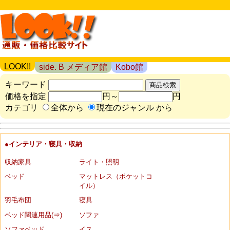
LOOK!!
side. B メディア館
Kobo館
キーワード
価格を指定
円～
円
カテゴリ
全体から
現在のジャンル から
●インテリア・寝具・収納
収納家具
ライト・照明
ベッド
マットレス（ポケットコ
イル）
羽毛布団
寝具
ベッド関連用品(⇒)
ソファ
ソファベッド
イス