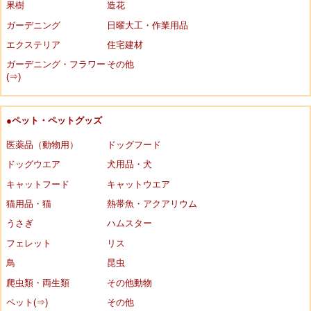
果樹
造花
ガーデニング
日曜大工・作業用品
エクステリア
住宅建材
ガーデニング・フラワー
その他
(⇒)
●ペット・ペットグッズ
医薬品（動物用）
ドッグフード
ドッグウエア
犬用品・犬
キャットフード
キャットウエア
猫用品・猫
熱帯魚・アクアリウム
うさぎ
ハムスター
フェレット
リス
鳥
昆虫
爬虫類・両生類
その他動物
ペット(⇒)
その他