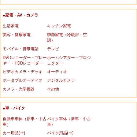
●家電・AV・カメラ
生活家電
キッチン家電
美容・健康家電
季節家電（冷暖房・空
調）
モバイル・携帯電話
テレビ
DVDレコーダー・プレー
ホームシアター・プロジ
ヤー・HDDレコーダー
ェクター
ビデオカメラ・デッキ
オーディオ
ポータブルオーディオ
デジタルカメラ
カメラ・光学機器
その他
●車・バイク
自動車車体（新車・中古
バイク車体（新車・中古
車）
車）
カー用品(⇒)
バイク用品(⇒)