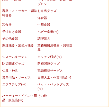
プロン
容器・ストッカー・調味
お弁当グッズ
料容器
洋食器
和食器
中華食器
子供向け食器
ベビー食器(⇒)
その他食器
調理器具
調理機器・業務用機器
業務用厨房機器・調理器
具
システムキッチン
キッチン収納(⇒)
防災関連グッズ
防犯関連グッズ
仏具・神具
冠婚葬祭サービス
業務用品・サービス
日曜大工・作業用品(⇒)
エクステリア(⇒)
ペット・ペットグッズ
(⇒)
パーティー・イベント用
その他
品・販促品(⇒)