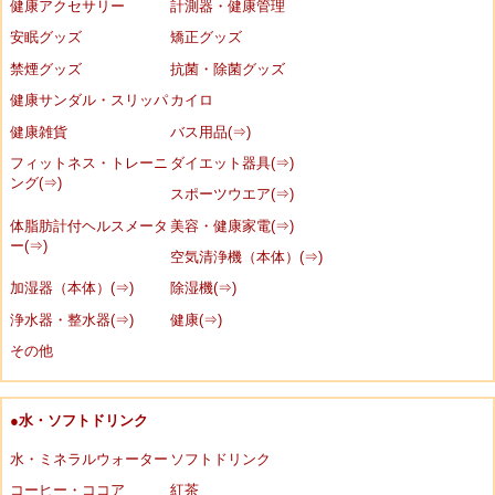
健康アクセサリー
計測器・健康管理
安眠グッズ
矯正グッズ
禁煙グッズ
抗菌・除菌グッズ
健康サンダル・スリッパ
カイロ
健康雑貨
バス用品(⇒)
フィットネス・トレーニ
ダイエット器具(⇒)
ング(⇒)
スポーツウエア(⇒)
体脂肪計付ヘルスメータ
美容・健康家電(⇒)
ー(⇒)
空気清浄機（本体）(⇒)
加湿器（本体）(⇒)
除湿機(⇒)
浄水器・整水器(⇒)
健康(⇒)
その他
●水・ソフトドリンク
水・ミネラルウォーター
ソフトドリンク
コーヒー・ココア
紅茶