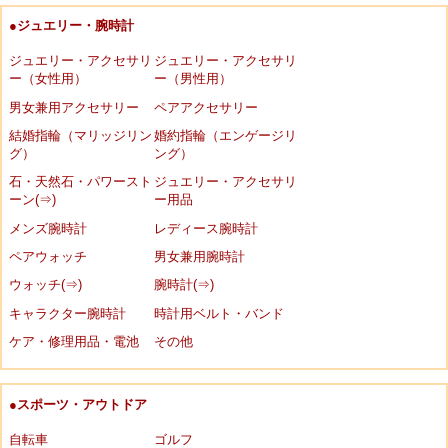
●ジュエリー・腕時計
ジュエリー・アクセサリ
ジュエリー・アクセサリ
ー（女性用）
ー（男性用）
男女兼用アクセサリー
ペアアクセサリー
結婚指輪（マリッジリン
婚約指輪（エンゲージリ
グ）
ング）
石・天然石・パワースト
ジュエリー・アクセサリ
ーン(⇒)
ー用品
メンズ腕時計
レディース腕時計
ペアウォッチ
男女兼用腕時計
ウォッチ(⇒)
腕時計(⇒)
キャラクター腕時計
時計用ベルト・バンド
ケア・修理用品・電池
その他
●スポーツ・アウトドア
自転車
ゴルフ