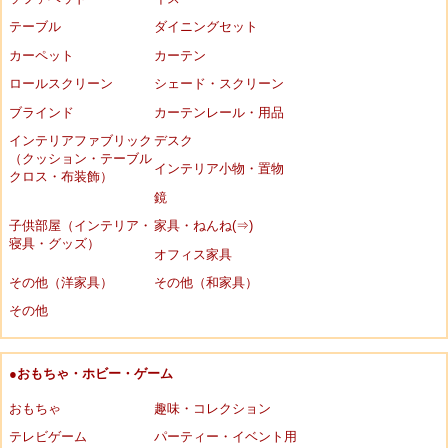
テーブル
ダイニングセット
カーペット
カーテン
ロールスクリーン
シェード・スクリーン
ブラインド
カーテンレール・用品
インテリアファブリック
デスク
（クッション・テーブル
インテリア小物・置物
クロス・布装飾）
鏡
子供部屋（インテリア・
家具・ねんね(⇒)
寝具・グッズ）
オフィス家具
その他（洋家具）
その他（和家具）
その他
●おもちゃ・ホビー・ゲーム
おもちゃ
趣味・コレクション
テレビゲーム
パーティー・イベント用