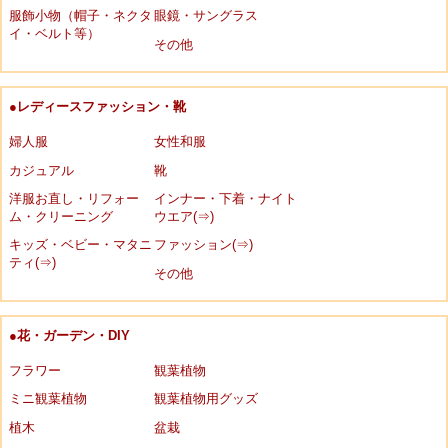
服飾小物（帽子・ネクタ
眼鏡・サングラス
イ・ベルト等）
その他
●レディースファッション・靴
婦人服
女性和服
カジュアル
靴
洋服お直し・リフォー
インナー・下着・ナイト
ム・クリーニング
ウエア(⇒)
キッズ・ベビー・マタニ
ファッション(⇒)
ティ(⇒)
その他
●花・ガーデン・DIY
フラワー
観葉植物
ミニ観葉植物
観葉植物用グッズ
植木
盆栽