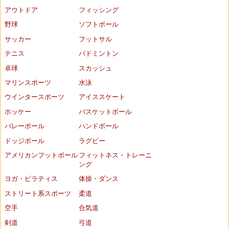
アウトドア
フィッシング
野球
ソフトボール
サッカー
フットサル
テニス
バドミントン
卓球
スカッシュ
マリンスポーツ
水泳
ウインタースポーツ
アイススケート
ホッケー
バスケットボール
バレーボール
ハンドボール
ドッジボール
ラグビー
アメリカンフットボール
フィットネス・トレーニ
ング
ヨガ・ピラティス
体操・ダンス
ストリート系スポーツ
柔道
空手
合気道
剣道
弓道