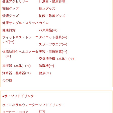
健康アクセサリー
計測器・健康管理
安眠グッズ
矯正グッズ
禁煙グッズ
抗菌・除菌グッズ
健康サンダル・スリッパ
カイロ
健康雑貨
バス用品(⇒)
フィットネス・トレーニ
ダイエット器具(⇒)
ング(⇒)
スポーツウエア(⇒)
体脂肪計付ヘルスメータ
美容・健康家電(⇒)
ー(⇒)
空気清浄機（本体）(⇒)
加湿器（本体）(⇒)
除湿機(⇒)
浄水器・整水器(⇒)
健康(⇒)
その他
●水・ソフトドリンク
水・ミネラルウォーター
ソフトドリンク
コーヒー・ココア
紅茶