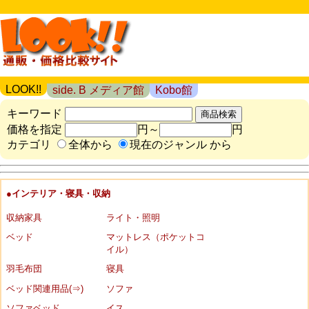
LOOK!!
side. B メディア館
Kobo館
キーワード
価格を指定
円～
円
カテゴリ
全体から
現在のジャンル から
●インテリア・寝具・収納
収納家具
ライト・照明
ベッド
マットレス（ポケットコ
イル）
羽毛布団
寝具
ベッド関連用品(⇒)
ソファ
ソファベッド
イス