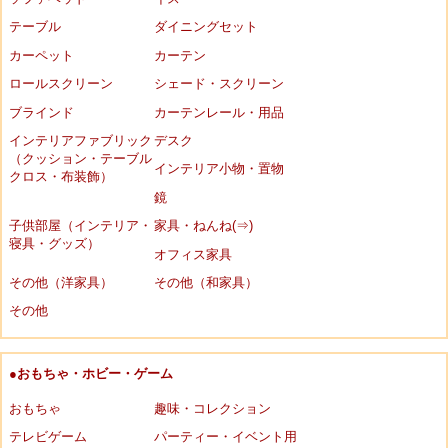
テーブル
ダイニングセット
カーペット
カーテン
ロールスクリーン
シェード・スクリーン
ブラインド
カーテンレール・用品
インテリアファブリック
デスク
（クッション・テーブル
インテリア小物・置物
クロス・布装飾）
鏡
子供部屋（インテリア・
家具・ねんね(⇒)
寝具・グッズ）
オフィス家具
その他（洋家具）
その他（和家具）
その他
●おもちゃ・ホビー・ゲーム
おもちゃ
趣味・コレクション
テレビゲーム
パーティー・イベント用