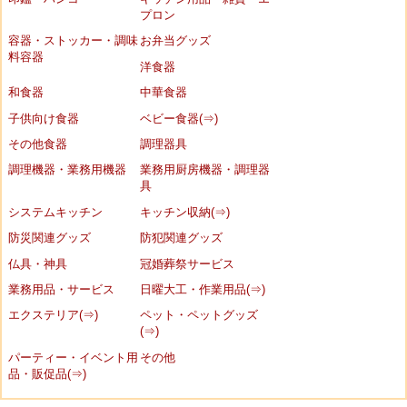
プロン
容器・ストッカー・調味
お弁当グッズ
料容器
洋食器
和食器
中華食器
子供向け食器
ベビー食器(⇒)
その他食器
調理器具
調理機器・業務用機器
業務用厨房機器・調理器
具
システムキッチン
キッチン収納(⇒)
防災関連グッズ
防犯関連グッズ
仏具・神具
冠婚葬祭サービス
業務用品・サービス
日曜大工・作業用品(⇒)
エクステリア(⇒)
ペット・ペットグッズ
(⇒)
パーティー・イベント用
その他
品・販促品(⇒)