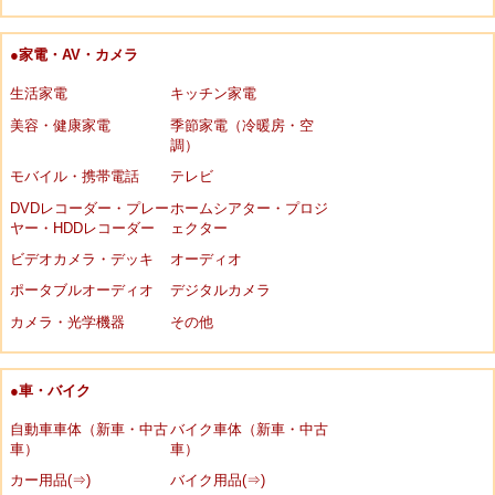
●家電・AV・カメラ
生活家電
キッチン家電
美容・健康家電
季節家電（冷暖房・空
調）
モバイル・携帯電話
テレビ
DVDレコーダー・プレー
ホームシアター・プロジ
ヤー・HDDレコーダー
ェクター
ビデオカメラ・デッキ
オーディオ
ポータブルオーディオ
デジタルカメラ
カメラ・光学機器
その他
●車・バイク
自動車車体（新車・中古
バイク車体（新車・中古
車）
車）
カー用品(⇒)
バイク用品(⇒)