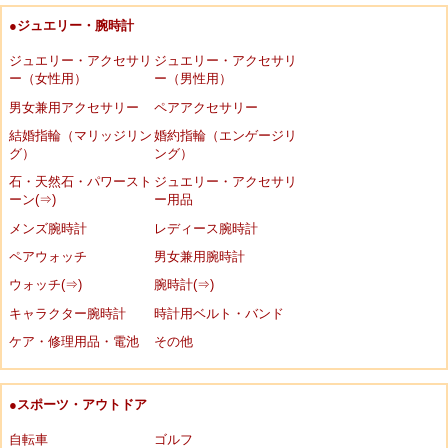
●ジュエリー・腕時計
ジュエリー・アクセサリ
ジュエリー・アクセサリ
ー（女性用）
ー（男性用）
男女兼用アクセサリー
ペアアクセサリー
結婚指輪（マリッジリン
婚約指輪（エンゲージリ
グ）
ング）
石・天然石・パワースト
ジュエリー・アクセサリ
ーン(⇒)
ー用品
メンズ腕時計
レディース腕時計
ペアウォッチ
男女兼用腕時計
ウォッチ(⇒)
腕時計(⇒)
キャラクター腕時計
時計用ベルト・バンド
ケア・修理用品・電池
その他
●スポーツ・アウトドア
自転車
ゴルフ