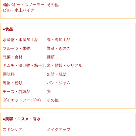
4輪バギー・スノーモー
その他
ビル・水上バイク
●食品
水産物・水産加工品
肉・肉加工品
フルーツ・果物
野菜・きのこ
惣菜・食材
麺類
キムチ・漬け物・梅干し
米・雑穀・シリアル
調味料
缶詰・瓶詰
乾物・粉類
パン・ジャム
チーズ・乳製品
卵
ダイエットフード(⇒)
その他
●美容・コスメ・香水
スキンケア
メイクアップ