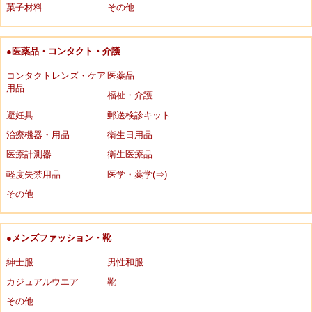
菓子材料
その他
●医薬品・コンタクト・介護
コンタクトレンズ・ケア
医薬品
用品
福祉・介護
避妊具
郵送検診キット
治療機器・用品
衛生日用品
医療計測器
衛生医療品
軽度失禁用品
医学・薬学(⇒)
その他
●メンズファッション・靴
紳士服
男性和服
カジュアルウエア
靴
その他