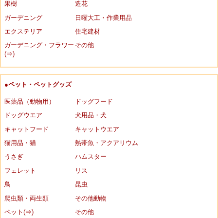
果樹
造花
ガーデニング
日曜大工・作業用品
エクステリア
住宅建材
ガーデニング・フラワー
その他
(⇒)
●ペット・ペットグッズ
医薬品（動物用）
ドッグフード
ドッグウエア
犬用品・犬
キャットフード
キャットウエア
猫用品・猫
熱帯魚・アクアリウム
うさぎ
ハムスター
フェレット
リス
鳥
昆虫
爬虫類・両生類
その他動物
ペット(⇒)
その他