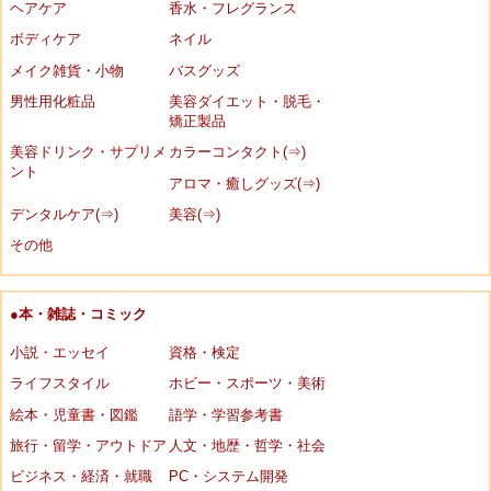
ヘアケア
香水・フレグランス
ボディケア
ネイル
メイク雑貨・小物
バスグッズ
男性用化粧品
美容ダイエット・脱毛・
矯正製品
美容ドリンク・サプリメ
カラーコンタクト(⇒)
ント
アロマ・癒しグッズ(⇒)
デンタルケア(⇒)
美容(⇒)
その他
●本・雑誌・コミック
小説・エッセイ
資格・検定
ライフスタイル
ホビー・スポーツ・美術
絵本・児童書・図鑑
語学・学習参考書
旅行・留学・アウトドア
人文・地歴・哲学・社会
ビジネス・経済・就職
PC・システム開発