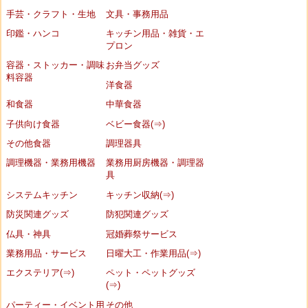
手芸・クラフト・生地
文具・事務用品
印鑑・ハンコ
キッチン用品・雑貨・エ
プロン
容器・ストッカー・調味
お弁当グッズ
料容器
洋食器
和食器
中華食器
子供向け食器
ベビー食器(⇒)
その他食器
調理器具
調理機器・業務用機器
業務用厨房機器・調理器
具
システムキッチン
キッチン収納(⇒)
防災関連グッズ
防犯関連グッズ
仏具・神具
冠婚葬祭サービス
業務用品・サービス
日曜大工・作業用品(⇒)
エクステリア(⇒)
ペット・ペットグッズ
(⇒)
パーティー・イベント用
その他