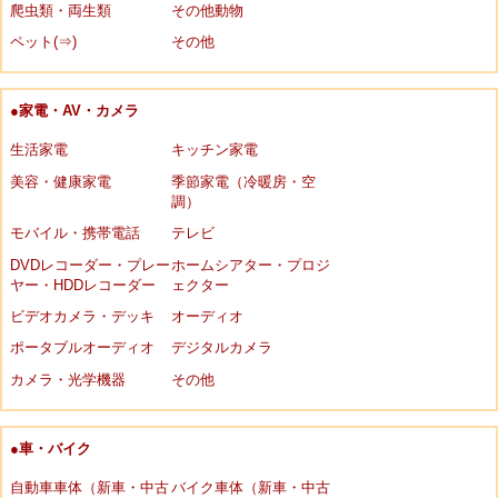
爬虫類・両生類
その他動物
ペット(⇒)
その他
●家電・AV・カメラ
生活家電
キッチン家電
美容・健康家電
季節家電（冷暖房・空
調）
モバイル・携帯電話
テレビ
DVDレコーダー・プレー
ホームシアター・プロジ
ヤー・HDDレコーダー
ェクター
ビデオカメラ・デッキ
オーディオ
ポータブルオーディオ
デジタルカメラ
カメラ・光学機器
その他
●車・バイク
自動車車体（新車・中古
バイク車体（新車・中古