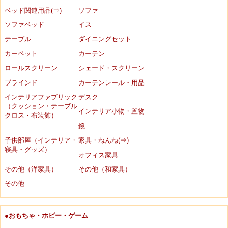
ベッド関連用品(⇒)
ソファ
ソファベッド
イス
テーブル
ダイニングセット
カーペット
カーテン
ロールスクリーン
シェード・スクリーン
ブラインド
カーテンレール・用品
インテリアファブリック
デスク
（クッション・テーブル
インテリア小物・置物
クロス・布装飾）
鏡
子供部屋（インテリア・
家具・ねんね(⇒)
寝具・グッズ）
オフィス家具
その他（洋家具）
その他（和家具）
その他
●おもちゃ・ホビー・ゲーム