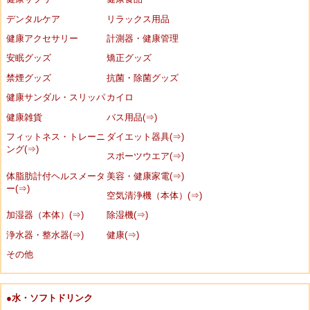
デンタルケア
リラックス用品
健康アクセサリー
計測器・健康管理
安眠グッズ
矯正グッズ
禁煙グッズ
抗菌・除菌グッズ
健康サンダル・スリッパ
カイロ
健康雑貨
バス用品(⇒)
フィットネス・トレーニ
ダイエット器具(⇒)
ング(⇒)
スポーツウエア(⇒)
体脂肪計付ヘルスメータ
美容・健康家電(⇒)
ー(⇒)
空気清浄機（本体）(⇒)
加湿器（本体）(⇒)
除湿機(⇒)
浄水器・整水器(⇒)
健康(⇒)
その他
●水・ソフトドリンク