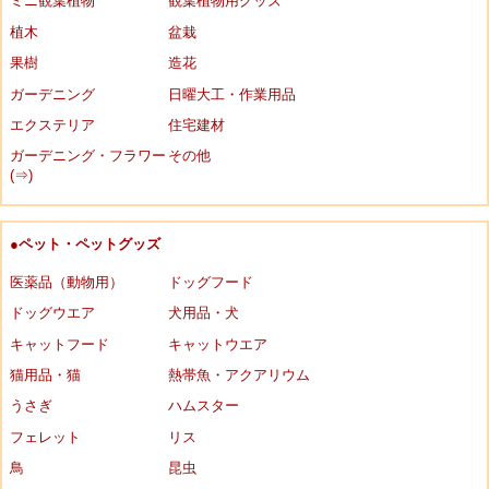
ミニ観葉植物
観葉植物用グッズ
植木
盆栽
果樹
造花
ガーデニング
日曜大工・作業用品
エクステリア
住宅建材
ガーデニング・フラワー
その他
(⇒)
●ペット・ペットグッズ
医薬品（動物用）
ドッグフード
ドッグウエア
犬用品・犬
キャットフード
キャットウエア
猫用品・猫
熱帯魚・アクアリウム
うさぎ
ハムスター
フェレット
リス
鳥
昆虫