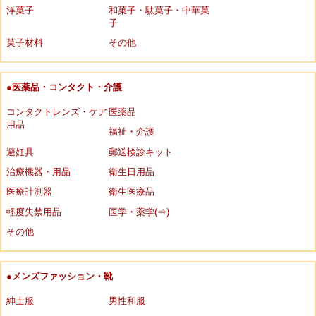
洋菓子
和菓子・駄菓子・中華菓
子
菓子材料
その他
●医薬品・コンタクト・介護
コンタクトレンズ・ケア
医薬品
用品
福祉・介護
避妊具
郵送検診キット
治療機器・用品
衛生日用品
医療計測器
衛生医療品
軽度失禁用品
医学・薬学(⇒)
その他
●メンズファッション・靴
紳士服
男性和服