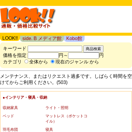
LOOK!!
side. B メディア館
Kobo館
キーワード
価格を指定
円～
円
カテゴリ
全体から
現在のジャンル から
メンテナンス、またはリクエスト過多です。しばらく時間を空
けてからご利用ください。(503)
●インテリア・寝具・収納
収納家具
ライト・照明
ベッド
マットレス（ポケットコ
イル）
羽毛布団
寝具