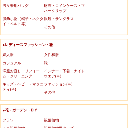
男女兼用バッグ
財布・コインケース・マ
ネークリップ
服飾小物（帽子・ネクタ
眼鏡・サングラス
イ・ベルト等）
その他
●レディースファッション・靴
婦人服
女性和服
カジュアル
靴
洋服お直し・リフォー
インナー・下着・ナイト
ム・クリーニング
ウエア(⇒)
キッズ・ベビー・マタニ
ファッション(⇒)
ティ(⇒)
その他
●花・ガーデン・DIY
フラワー
観葉植物