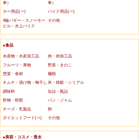
車）
車）
カー用品(⇒)
バイク用品(⇒)
4輪バギー・スノーモー
その他
ビル・水上バイク
●食品
水産物・水産加工品
肉・肉加工品
フルーツ・果物
野菜・きのこ
惣菜・食材
麺類
キムチ・漬け物・梅干し
米・雑穀・シリアル
調味料
缶詰・瓶詰
乾物・粉類
パン・ジャム
チーズ・乳製品
卵
ダイエットフード(⇒)
その他
●美容・コスメ・香水