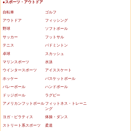
●スポーツ・アウトドア
自転車
ゴルフ
アウトドア
フィッシング
野球
ソフトボール
サッカー
フットサル
テニス
バドミントン
卓球
スカッシュ
マリンスポーツ
水泳
ウインタースポーツ
アイススケート
ホッケー
バスケットボール
バレーボール
ハンドボール
ドッジボール
ラグビー
アメリカンフットボール
フィットネス・トレーニ
ング
ヨガ・ピラティス
体操・ダンス
ストリート系スポーツ
柔道