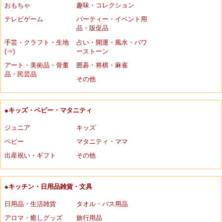
おもちゃ
趣味・コレクション
テレビゲーム
パーティー・イベント用
品・販促品
手芸・クラフト・生地
占い・開運・風水・パワ
(⇒)
ーストーン
アート・美術品・骨董
囲碁・将棋・麻雀
品・民芸品
その他
●キッズ・ベビー・マタニティ
ジュニア
キッズ
ベビー
マタニティ・ママ
出産祝い・ギフト
その他
●キッチン・日用品雑貨・文具
日用品・生活雑貨
タオル・バス用品
アロマ・癒しグッズ
旅行用品