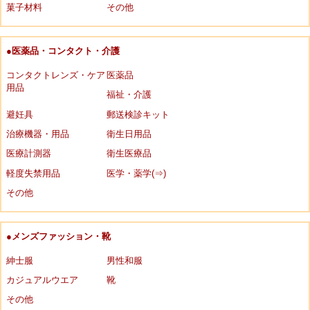
菓子材料
その他
●医薬品・コンタクト・介護
コンタクトレンズ・ケア
医薬品
用品
福祉・介護
避妊具
郵送検診キット
治療機器・用品
衛生日用品
医療計測器
衛生医療品
軽度失禁用品
医学・薬学(⇒)
その他
●メンズファッション・靴
紳士服
男性和服
カジュアルウエア
靴
その他