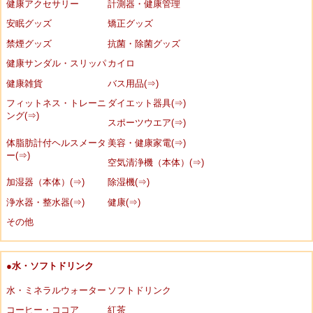
健康アクセサリー
計測器・健康管理
安眠グッズ
矯正グッズ
禁煙グッズ
抗菌・除菌グッズ
健康サンダル・スリッパ
カイロ
健康雑貨
バス用品(⇒)
フィットネス・トレーニ
ダイエット器具(⇒)
ング(⇒)
スポーツウエア(⇒)
体脂肪計付ヘルスメータ
美容・健康家電(⇒)
ー(⇒)
空気清浄機（本体）(⇒)
加湿器（本体）(⇒)
除湿機(⇒)
浄水器・整水器(⇒)
健康(⇒)
その他
●水・ソフトドリンク
水・ミネラルウォーター
ソフトドリンク
コーヒー・ココア
紅茶