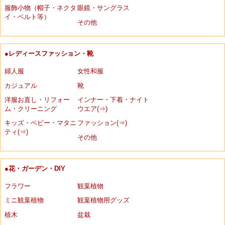
服飾小物（帽子・ネクタ
眼鏡・サングラス
イ・ベルト等）
その他
●レディースファッション・靴
婦人服
女性和服
カジュアル
靴
洋服お直し・リフォー
インナー・下着・ナイト
ム・クリーニング
ウエア(⇒)
キッズ・ベビー・マタニ
ファッション(⇒)
ティ(⇒)
その他
●花・ガーデン・DIY
フラワー
観葉植物
ミニ観葉植物
観葉植物用グッズ
植木
盆栽