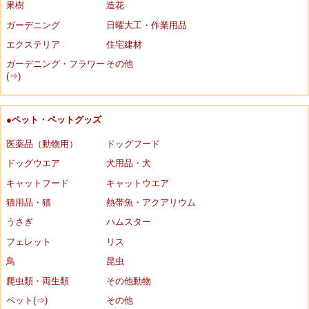
果樹
造花
ガーデニング
日曜大工・作業用品
エクステリア
住宅建材
ガーデニング・フラワー
その他
(⇒)
●ペット・ペットグッズ
医薬品（動物用）
ドッグフード
ドッグウエア
犬用品・犬
キャットフード
キャットウエア
猫用品・猫
熱帯魚・アクアリウム
うさぎ
ハムスター
フェレット
リス
鳥
昆虫
爬虫類・両生類
その他動物
ペット(⇒)
その他