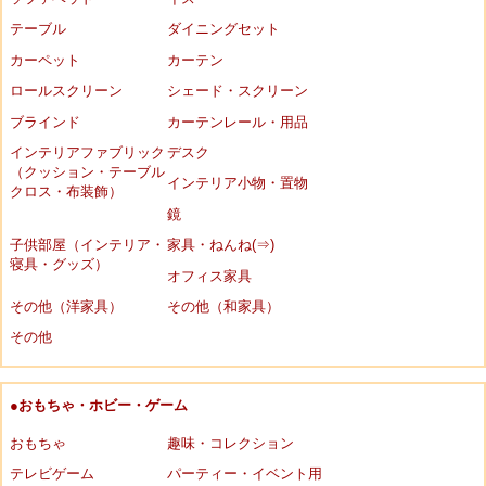
テーブル
ダイニングセット
カーペット
カーテン
ロールスクリーン
シェード・スクリーン
ブラインド
カーテンレール・用品
インテリアファブリック
デスク
（クッション・テーブル
インテリア小物・置物
クロス・布装飾）
鏡
子供部屋（インテリア・
家具・ねんね(⇒)
寝具・グッズ）
オフィス家具
その他（洋家具）
その他（和家具）
その他
●おもちゃ・ホビー・ゲーム
おもちゃ
趣味・コレクション
テレビゲーム
パーティー・イベント用