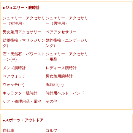
●ジュエリー・腕時計
ジュエリー・アクセサリ
ジュエリー・アクセサリ
ー（女性用）
ー（男性用）
男女兼用アクセサリー
ペアアクセサリー
結婚指輪（マリッジリン
婚約指輪（エンゲージリ
グ）
ング）
石・天然石・パワースト
ジュエリー・アクセサリ
ーン(⇒)
ー用品
メンズ腕時計
レディース腕時計
ペアウォッチ
男女兼用腕時計
ウォッチ(⇒)
腕時計(⇒)
キャラクター腕時計
時計用ベルト・バンド
ケア・修理用品・電池
その他
●スポーツ・アウトドア
自転車
ゴルフ