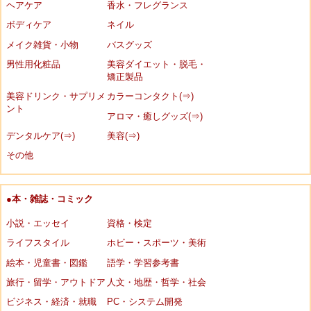
ヘアケア
香水・フレグランス
ボディケア
ネイル
メイク雑貨・小物
バスグッズ
男性用化粧品
美容ダイエット・脱毛・
矯正製品
美容ドリンク・サプリメ
カラーコンタクト(⇒)
ント
アロマ・癒しグッズ(⇒)
デンタルケア(⇒)
美容(⇒)
その他
●本・雑誌・コミック
小説・エッセイ
資格・検定
ライフスタイル
ホビー・スポーツ・美術
絵本・児童書・図鑑
語学・学習参考書
旅行・留学・アウトドア
人文・地歴・哲学・社会
ビジネス・経済・就職
PC・システム開発