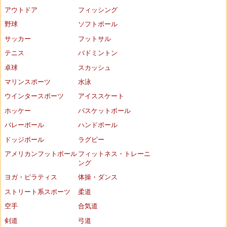
アウトドア
フィッシング
野球
ソフトボール
サッカー
フットサル
テニス
バドミントン
卓球
スカッシュ
マリンスポーツ
水泳
ウインタースポーツ
アイススケート
ホッケー
バスケットボール
バレーボール
ハンドボール
ドッジボール
ラグビー
アメリカンフットボール
フィットネス・トレーニ
ング
ヨガ・ピラティス
体操・ダンス
ストリート系スポーツ
柔道
空手
合気道
剣道
弓道