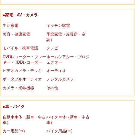
●家電・AV・カメラ
生活家電
キッチン家電
美容・健康家電
季節家電（冷暖房・空
調）
モバイル・携帯電話
テレビ
DVDレコーダー・プレー
ホームシアター・プロジ
ヤー・HDDレコーダー
ェクター
ビデオカメラ・デッキ
オーディオ
ポータブルオーディオ
デジタルカメラ
カメラ・光学機器
その他
●車・バイク
自動車車体（新車・中古
バイク車体（新車・中古
車）
車）
カー用品(⇒)
バイク用品(⇒)