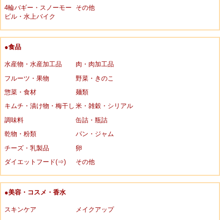
4輪バギー・スノーモー
その他
ビル・水上バイク
●食品
水産物・水産加工品
肉・肉加工品
フルーツ・果物
野菜・きのこ
惣菜・食材
麺類
キムチ・漬け物・梅干し
米・雑穀・シリアル
調味料
缶詰・瓶詰
乾物・粉類
パン・ジャム
チーズ・乳製品
卵
ダイエットフード(⇒)
その他
●美容・コスメ・香水
スキンケア
メイクアップ