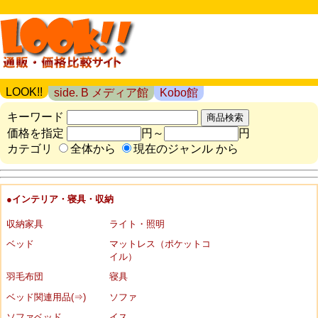
LOOK!!
side. B メディア館
Kobo館
キーワード
価格を指定
円～
円
カテゴリ
全体から
現在のジャンル から
●インテリア・寝具・収納
収納家具
ライト・照明
ベッド
マットレス（ポケットコ
イル）
羽毛布団
寝具
ベッド関連用品(⇒)
ソファ
ソファベッド
イス