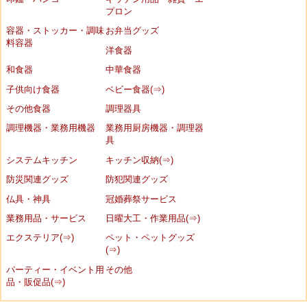
プロン
容器・ストッカー・調味
お弁当グッズ
料容器
洋食器
和食器
中華食器
子供向け食器
ベビー食器(⇒)
その他食器
調理器具
調理機器・業務用機器
業務用厨房機器・調理器
具
システムキッチン
キッチン収納(⇒)
防災関連グッズ
防犯関連グッズ
仏具・神具
冠婚葬祭サービス
業務用品・サービス
日曜大工・作業用品(⇒)
エクステリア(⇒)
ペット・ペットグッズ
(⇒)
パーティー・イベント用
その他
品・販促品(⇒)