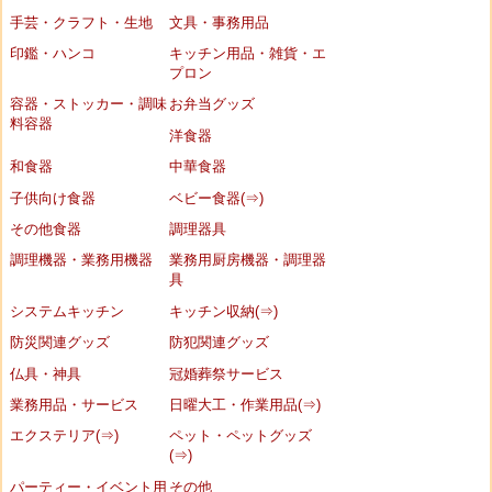
手芸・クラフト・生地
文具・事務用品
印鑑・ハンコ
キッチン用品・雑貨・エ
プロン
容器・ストッカー・調味
お弁当グッズ
料容器
洋食器
和食器
中華食器
子供向け食器
ベビー食器(⇒)
その他食器
調理器具
調理機器・業務用機器
業務用厨房機器・調理器
具
システムキッチン
キッチン収納(⇒)
防災関連グッズ
防犯関連グッズ
仏具・神具
冠婚葬祭サービス
業務用品・サービス
日曜大工・作業用品(⇒)
エクステリア(⇒)
ペット・ペットグッズ
(⇒)
パーティー・イベント用
その他