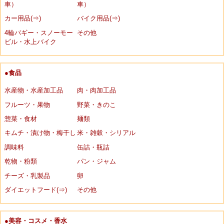
車）
車）
カー用品(⇒)
バイク用品(⇒)
4輪バギー・スノーモー
その他
ビル・水上バイク
●食品
水産物・水産加工品
肉・肉加工品
フルーツ・果物
野菜・きのこ
惣菜・食材
麺類
キムチ・漬け物・梅干し
米・雑穀・シリアル
調味料
缶詰・瓶詰
乾物・粉類
パン・ジャム
チーズ・乳製品
卵
ダイエットフード(⇒)
その他
●美容・コスメ・香水