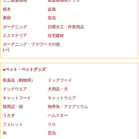
ミニ観葉植物
観葉植物用グッズ
植木
盆栽
果樹
造花
ガーデニング
日曜大工・作業用品
エクステリア
住宅建材
ガーデニング・フラワー
その他
(⇒)
●ペット・ペットグッズ
医薬品（動物用）
ドッグフード
ドッグウエア
犬用品・犬
キャットフード
キャットウエア
猫用品・猫
熱帯魚・アクアリウム
うさぎ
ハムスター
フェレット
リス
鳥
昆虫