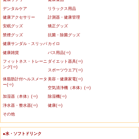
デンタルケア
リラックス用品
健康アクセサリー
計測器・健康管理
安眠グッズ
矯正グッズ
禁煙グッズ
抗菌・除菌グッズ
健康サンダル・スリッパ
カイロ
健康雑貨
バス用品(⇒)
フィットネス・トレーニ
ダイエット器具(⇒)
ング(⇒)
スポーツウエア(⇒)
体脂肪計付ヘルスメータ
美容・健康家電(⇒)
ー(⇒)
空気清浄機（本体）(⇒)
加湿器（本体）(⇒)
除湿機(⇒)
浄水器・整水器(⇒)
健康(⇒)
その他
●水・ソフトドリンク