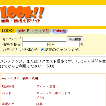
LOOK!!
side. B メディア館
Kobo館
キーワード
価格を指定
円～
円
カテゴリ
全体から
現在のジャンル から
メンテナンス、またはリクエスト過多です。しばらく時間を空
けてからご利用ください。(503)
●インテリア・寝具・収納
収納家具
ライト・照明
ベッド
マットレス（ポケットコ
イル）
羽毛布団
寝具