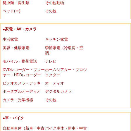
爬虫類・両生類
その他動物
ペット(⇒)
その他
●家電・AV・カメラ
生活家電
キッチン家電
美容・健康家電
季節家電（冷暖房・空
調）
モバイル・携帯電話
テレビ
DVDレコーダー・プレー
ホームシアター・プロジ
ヤー・HDDレコーダー
ェクター
ビデオカメラ・デッキ
オーディオ
ポータブルオーディオ
デジタルカメラ
カメラ・光学機器
その他
●車・バイク
自動車車体（新車・中古
バイク車体（新車・中古