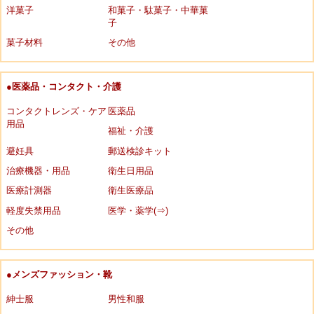
洋菓子
和菓子・駄菓子・中華菓
子
菓子材料
その他
●医薬品・コンタクト・介護
コンタクトレンズ・ケア
医薬品
用品
福祉・介護
避妊具
郵送検診キット
治療機器・用品
衛生日用品
医療計測器
衛生医療品
軽度失禁用品
医学・薬学(⇒)
その他
●メンズファッション・靴
紳士服
男性和服