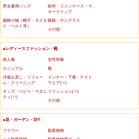
男女兼用バッグ
財布・コインケース・マ
ネークリップ
服飾小物（帽子・ネクタ
眼鏡・サングラス
イ・ベルト等）
その他
●レディースファッション・靴
婦人服
女性和服
カジュアル
靴
洋服お直し・リフォー
インナー・下着・ナイト
ム・クリーニング
ウエア(⇒)
キッズ・ベビー・マタニ
ファッション(⇒)
ティ(⇒)
その他
●花・ガーデン・DIY
フラワー
観葉植物