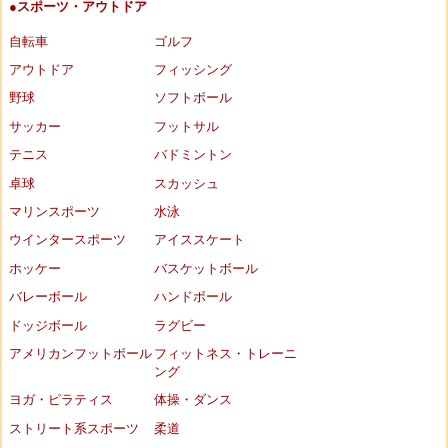
●スポーツ・アウトドア
自転車
ゴルフ
アウトドア
フィッシング
野球
ソフトボール
サッカー
フットサル
テニス
バドミントン
卓球
スカッシュ
マリンスポーツ
水泳
ウインタースポーツ
アイススケート
ホッケー
バスケットボール
バレーボール
ハンドボール
ドッジボール
ラグビー
アメリカンフットボール
フィットネス・トレーニ
ング
ヨガ・ピラティス
体操・ダンス
ストリート系スポーツ
柔道