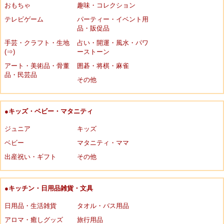
おもちゃ
趣味・コレクション
テレビゲーム
パーティー・イベント用
品・販促品
手芸・クラフト・生地
占い・開運・風水・パワ
(⇒)
ーストーン
アート・美術品・骨董
囲碁・将棋・麻雀
品・民芸品
その他
●キッズ・ベビー・マタニティ
ジュニア
キッズ
ベビー
マタニティ・ママ
出産祝い・ギフト
その他
●キッチン・日用品雑貨・文具
日用品・生活雑貨
タオル・バス用品
アロマ・癒しグッズ
旅行用品