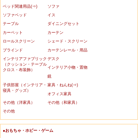
ベッド関連用品(⇒)
ソファ
ソファベッド
イス
テーブル
ダイニングセット
カーペット
カーテン
ロールスクリーン
シェード・スクリーン
ブラインド
カーテンレール・用品
インテリアファブリック
デスク
（クッション・テーブル
インテリア小物・置物
クロス・布装飾）
鏡
子供部屋（インテリア・
家具・ねんね(⇒)
寝具・グッズ）
オフィス家具
その他（洋家具）
その他（和家具）
その他
●おもちゃ・ホビー・ゲーム