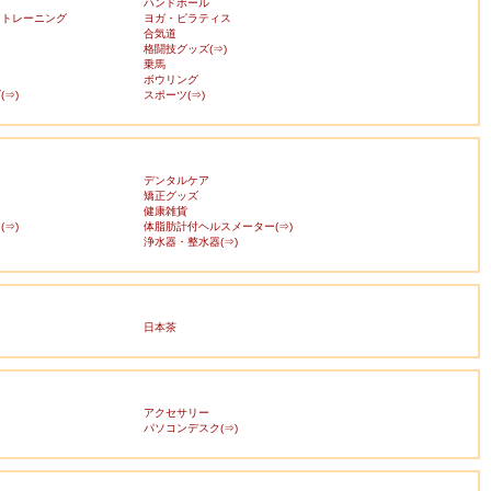
ハンドボール
・トレーニング
ヨガ・ピラティス
合気道
格闘技グッズ(⇒)
乗馬
ボウリング
⇒)
スポーツ(⇒)
デンタルケア
矯正グッズ
健康雑貨
⇒)
体脂肪計付ヘルスメーター(⇒)
浄水器・整水器(⇒)
日本茶
アクセサリー
ス
パソコンデスク(⇒)