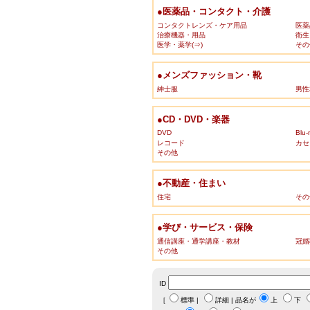
●医薬品・コンタクト・介護
コンタクトレンズ・ケア用品
医薬
治療機器・用品
衛生
医学・薬学(⇒)
その
●メンズファッション・靴
紳士服
男性
●CD・DVD・楽器
DVD
Blu-
レコード
カセ
その他
●不動産・住まい
住宅
その
●学び・サービス・保険
通信講座・通学講座・教材
冠婚
その他
ID
［
標準
|
詳細
| 品名が
上
下