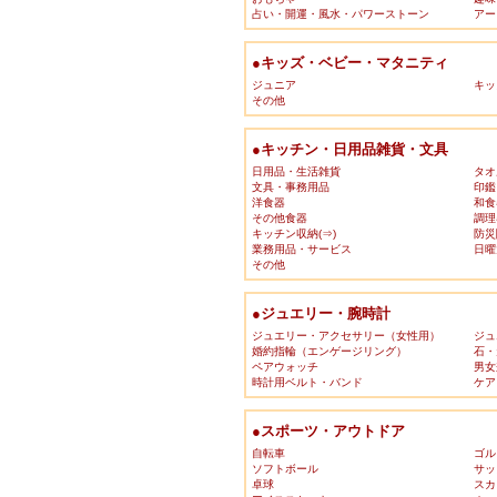
占い・開運・風水・パワーストーン
アー
●キッズ・ベビー・マタニティ
ジュニア
キッ
その他
●キッチン・日用品雑貨・文具
日用品・生活雑貨
タオ
文具・事務用品
印鑑
洋食器
和食
その他食器
調理
キッチン収納(⇒)
防災
業務用品・サービス
日曜
その他
●ジュエリー・腕時計
ジュエリー・アクセサリー（女性用）
ジュ
婚約指輪（エンゲージリング）
石・
ペアウォッチ
男女
時計用ベルト・バンド
ケア
●スポーツ・アウトドア
自転車
ゴル
ソフトボール
サッ
卓球
スカ