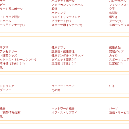
ケー
バスケットボール
バレーボール
ビー
アメリカンフットボール
フィットネス
リート系スポーツ
柔道
空手
ボクシング
格闘技
・トラック競技
ウエイトリフティング
綱引き
トボール
ビリヤード(⇒)
ダーツ(⇒)
ーツ用インナー(⇒)
スポーツ用インナー(⇒)
スポーツグッズ(
サプリ
健康サプリ
健康食品
アクセサリー
計測器・健康管理
安眠グッズ
・除菌グッズ
健康サンダル・スリッパ
カイロ
ットネス・トレーニング(⇒)
ダイエット器具(⇒)
スポーツウエア(
清浄機（本体）(⇒)
加湿器（本体）(⇒)
除湿機(⇒)
他
トドリンク
コーヒー・ココア
紅茶
ブティー
その他
機器
ネットワーク機器
パーツ
A（携帯情報端末）
オフィス・サプライ
通信・サービ
他