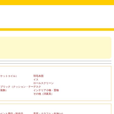
ポケットコイル）
羽毛布団
イス
ロールスクリーン
ァブリック（クッション・テー
デスク
布装飾）
インテリア小物・置物
その他（洋家具）
イベント用品・販促品
手芸・クラフト・生地(⇒)