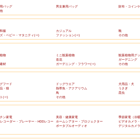
用バッグ
男女兼用バッグ
財布・コイン
他
和服
カジュアル
靴
ズ・ベビー・マタニティ(⇒)
ファッション(⇒)
その他
植物
ミニ観葉植物
観葉植物用グ
造花
ガーデニング
建材
ガーデニング・フラワー(⇒)
その他
グフード
ドッグウエア
犬用品・犬
品・猫
熱帯魚・アクアリウム
うさぎ
鳥
昆虫
ト(⇒)
その他
チン家電
美容・健康家電
季節家電（冷
Dレコーダー・プレーヤー・HDDレコー
ホームシアター・プロジェクター
ビデオカメラ
ポータブルオーディオ
デジタルカメ