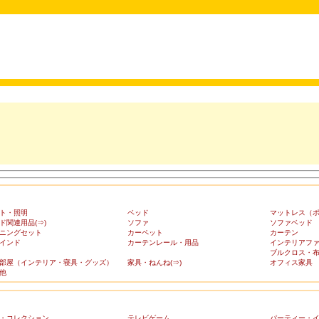
ト・照明
ベッド
マットレス（
ド関連用品(⇒)
ソファ
ソファベッド
ニングセット
カーペット
カーテン
インド
カーテンレール・用品
インテリアフ
ブルクロス・
部屋（インテリア・寝具・グッズ）
家具・ねんね(⇒)
オフィス家具
他
・コレクション
テレビゲーム
パーティー・