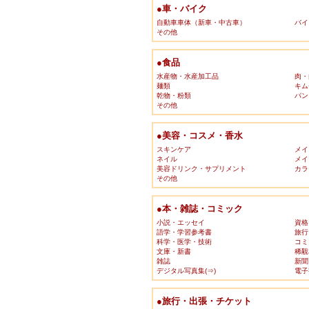
●車・バイク
自動車車体（新車・中古車）
バイ
その他
●食品
水産物・水産加工品
肉・
麺類
キム
乾物・粉類
パン
その他
●美容・コスメ・香水
スキンケア
メイ
ネイル
メイ
美容ドリンク・サプリメント
カラ
その他
●本・雑誌・コミック
小説・エッセイ
資格
語学・学習参考書
旅行
科学・医学・技術
コミ
文庫・新書
稀覯
雑誌
新聞
デジタル写真集(⇒)
電子
●旅行・出張・チケット