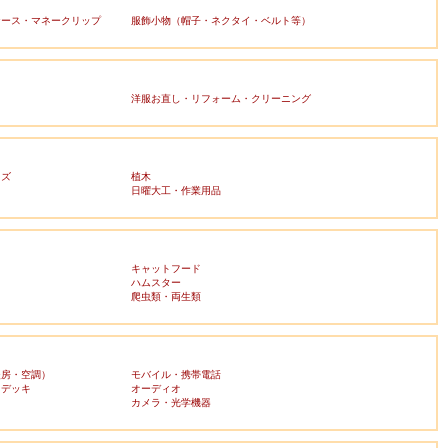
ケース・マネークリップ
服飾小物（帽子・ネクタイ・ベルト等）
洋服お直し・リフォーム・クリーニング
ッズ
植木
日曜大工・作業用品
キャットフード
ハムスター
爬虫類・両生類
暖房・空調）
モバイル・携帯電話
・デッキ
オーディオ
ラ
カメラ・光学機器