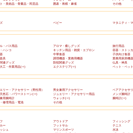
ト・美術品・骨董品・民芸品
囲碁・将棋・麻雀
その他
ズ
ベビー
マタニティ・
ル・バス用品
アロマ・癒しグッズ
旅行用品
・ハンコ
キッチン用品・雑貨・エプロン
容器・ストッ
器
中華食器
子供向け食器
器具
調理機器・業務用機器
業務用厨房機
関連グッズ
防犯関連グッズ
仏具・神具
大工・作業用品(⇒)
エクステリア(⇒)
ペット・ペット
エリー・アクセサリー（男性用）
男女兼用アクセサリー
ペアアクセサ
天然石・パワーストーン(⇒)
ジュエリー・アクセサリー用品
メンズ腕時計
兼用腕時計
ウォッチ(⇒)
腕時計(⇒)
・修理用品・電池
その他
フ
アウトドア
フィッシング
カー
フットサル
テニス
ッシュ
マリンスポーツ
水泳