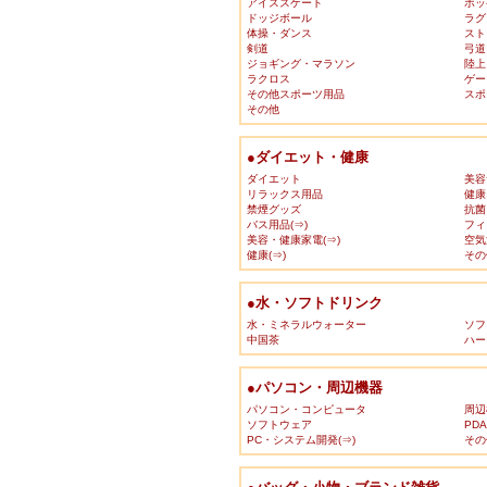
アイススケート
ホッ
ドッジボール
ラグ
体操・ダンス
スト
剣道
弓道
ジョギング・マラソン
陸上
ラクロス
ゲー
その他スポーツ用品
スポ
その他
●ダイエット・健康
ダイエット
美容
リラックス用品
健康
禁煙グッズ
抗菌
バス用品(⇒)
フィ
美容・健康家電(⇒)
空気
健康(⇒)
その
●水・ソフトドリンク
水・ミネラルウォーター
ソフ
中国茶
ハー
●パソコン・周辺機器
パソコン・コンピュータ
周辺
ソフトウェア
PD
PC・システム開発(⇒)
その