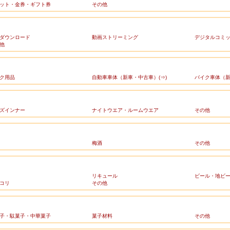
ット・金券・ギフト券
その他
ダウンロード
動画ストリーミング
デジタルコミ
他
ク用品
自動車車体（新車・中古車）(⇒)
バイク車体（新
ズインナー
ナイトウエア・ルームウエア
その他
梅酒
その他
リキュール
ビール・地ビ
コリ
その他
子・駄菓子・中華菓子
菓子材料
その他