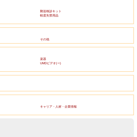
郵送検診キット
軽度失禁用品
その他
楽器
UMDビデオ(⇒)
キャリア・人材・企業情報