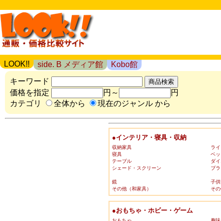
LOOK!!
side. B メディア館
Kobo館
キーワード
価格を指定
円～
円
カテゴリ
全体から
現在のジャンル から
●インテリア・寝具・収納
収納家具
ライ
寝具
ベッ
テーブル
ダイ
シェード・スクリーン
ブラ
鏡
子供
その他（和家具）
その
●おもちゃ・ホビー・ゲーム
おもちゃ
趣味