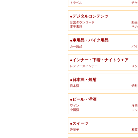
トラベル
チケ
●デジタルコンテンツ
音楽ダウンロード
動画
電子書籍
その
●車用品・バイク用品
カー用品
バイ
●インナー・下着・ナイトウエア
レディースインナー
メン
●日本酒・焼酎
日本酒
焼酎
●ビール・洋酒
ワイン
洋酒
中国酒
マッ
●スイーツ
洋菓子
和菓