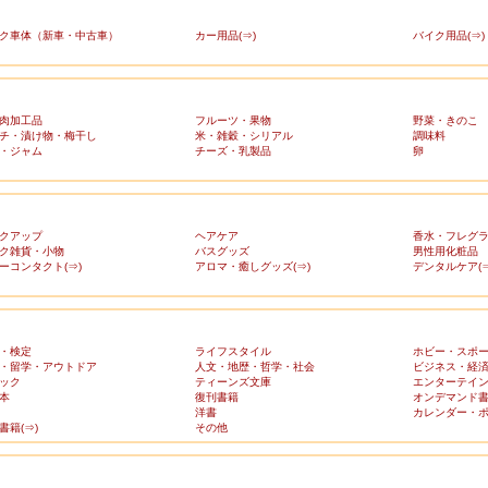
ク車体（新車・中古車）
カー用品(⇒)
バイク用品(⇒)
肉加工品
フルーツ・果物
野菜・きのこ
チ・漬け物・梅干し
米・雑穀・シリアル
調味料
・ジャム
チーズ・乳製品
卵
クアップ
ヘアケア
香水・フレグ
ク雑貨・小物
バスグッズ
男性用化粧品
ーコンタクト(⇒)
アロマ・癒しグッズ(⇒)
デンタルケア(⇒
・検定
ライフスタイル
ホビー・スポ
・留学・アウトドア
人文・地歴・哲学・社会
ビジネス・経
ック
ティーンズ文庫
エンターテイ
本
復刊書籍
オンデマンド
洋書
カレンダー・
書籍(⇒)
その他