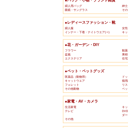
●バッグ・小物・ブランド雑貨
婦人用バッグ
紳士
眼鏡・サングラス
その
●レディースファッション・靴
婦人服
女性
インナー・下着・ナイトウエア(⇒)
キッ
●花・ガーデン・DIY
フラワー
観葉
盆栽
果樹
エクステリア
住宅
●ペット・ペットグッズ
医薬品（動物用）
ドッ
キャットウエア
猫用
フェレット
リス
その他動物
ペッ
●家電・AV・カメラ
生活家電
キッ
テレビ
DV
ダー
その他