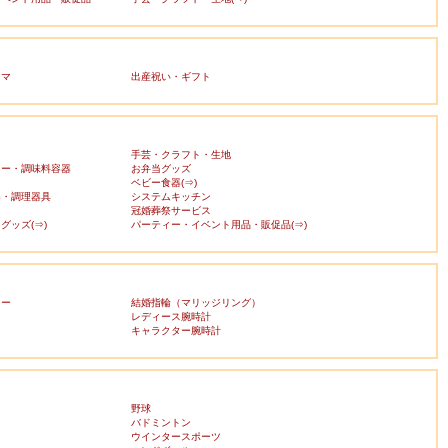
ママ
出産祝い・ギフト
手芸・クラフト・生地
カー・調味料容器
お弁当グッズ
ベビー食器(⇒)
器・調理器具
システムキッチン
冠婚葬祭サービス
グッズ(⇒)
パーティー・イベント用品・販促品(⇒)
リー
結婚指輪（マリッジリング）
レディース腕時計
キャラクター腕時計
野球
バドミントン
ウインタースポーツ