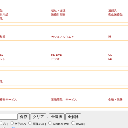
品
福祉・介護
避妊具
日用品
医療計測器
衛生医療品
他
和服
カジュアルウエア
靴
ray
HD DVD
CD
LD
ット
ビデオ
他
葬祭サービス
業務用品・サービス
金融・保険
-
右
|
文字のみ
画像のみ
|
livedoor Wiki
@wiki
］