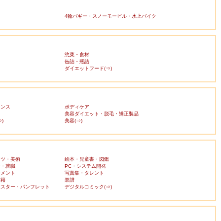
4輪バギー・スノーモービル・水上バイク
惣菜・食材
缶詰・瓶詰
ダイエットフード(⇒)
ランス
ボディケア
美容ダイエット・脱毛・矯正製品
)
美容(⇒)
ーツ・美術
絵本・児童書・図鑑
済・就職
PC・システム開発
ンメント
写真集・タレント
書籍
楽譜
ポスター・パンフレット
デジタルコミック(⇒)