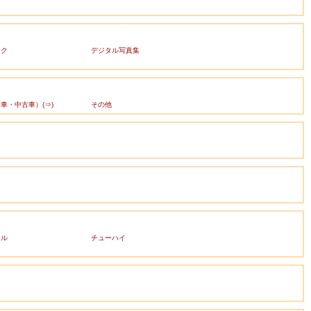
ック
デジタル写真集
車・中古車）(⇒)
その他
ール
チューハイ