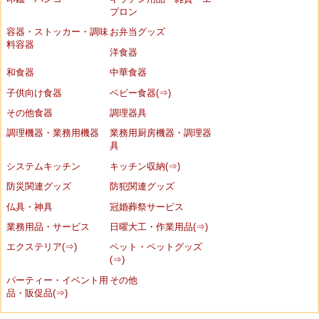
プロン
容器・ストッカー・調味
お弁当グッズ
料容器
洋食器
和食器
中華食器
子供向け食器
ベビー食器(⇒)
その他食器
調理器具
調理機器・業務用機器
業務用厨房機器・調理器
具
システムキッチン
キッチン収納(⇒)
防災関連グッズ
防犯関連グッズ
仏具・神具
冠婚葬祭サービス
業務用品・サービス
日曜大工・作業用品(⇒)
エクステリア(⇒)
ペット・ペットグッズ
(⇒)
パーティー・イベント用
その他
品・販促品(⇒)