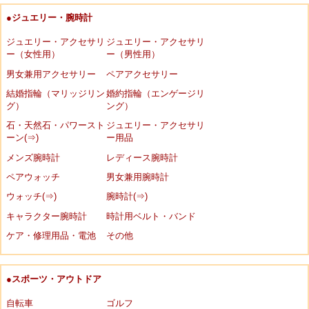
●ジュエリー・腕時計
ジュエリー・アクセサリ
ジュエリー・アクセサリ
ー（女性用）
ー（男性用）
男女兼用アクセサリー
ペアアクセサリー
結婚指輪（マリッジリン
婚約指輪（エンゲージリ
グ）
ング）
石・天然石・パワースト
ジュエリー・アクセサリ
ーン(⇒)
ー用品
メンズ腕時計
レディース腕時計
ペアウォッチ
男女兼用腕時計
ウォッチ(⇒)
腕時計(⇒)
キャラクター腕時計
時計用ベルト・バンド
ケア・修理用品・電池
その他
●スポーツ・アウトドア
自転車
ゴルフ