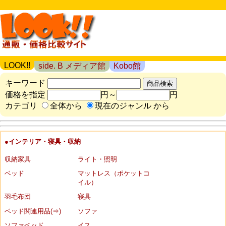
LOOK!!
side. B メディア館
Kobo館
キーワード
価格を指定
円～
円
カテゴリ
全体から
現在のジャンル から
●インテリア・寝具・収納
収納家具
ライト・照明
ベッド
マットレス（ポケットコ
イル）
羽毛布団
寝具
ベッド関連用品(⇒)
ソファ
ソファベッド
イス