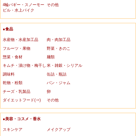
4輪バギー・スノーモー
その他
ビル・水上バイク
●食品
水産物・水産加工品
肉・肉加工品
フルーツ・果物
野菜・きのこ
惣菜・食材
麺類
キムチ・漬け物・梅干し
米・雑穀・シリアル
調味料
缶詰・瓶詰
乾物・粉類
パン・ジャム
チーズ・乳製品
卵
ダイエットフード(⇒)
その他
●美容・コスメ・香水
スキンケア
メイクアップ