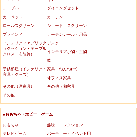
テーブル
ダイニングセット
カーペット
カーテン
ロールスクリーン
シェード・スクリーン
ブラインド
カーテンレール・用品
インテリアファブリック
デスク
（クッション・テーブル
インテリア小物・置物
クロス・布装飾）
鏡
子供部屋（インテリア・
家具・ねんね(⇒)
寝具・グッズ）
オフィス家具
その他（洋家具）
その他（和家具）
その他
●おもちゃ・ホビー・ゲーム
おもちゃ
趣味・コレクション
テレビゲーム
パーティー・イベント用