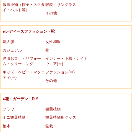
服飾小物（帽子・ネクタ
眼鏡・サングラス
イ・ベルト等）
その他
●レディースファッション・靴
婦人服
女性和服
カジュアル
靴
洋服お直し・リフォー
インナー・下着・ナイト
ム・クリーニング
ウエア(⇒)
キッズ・ベビー・マタニ
ファッション(⇒)
ティ(⇒)
その他
●花・ガーデン・DIY
フラワー
観葉植物
ミニ観葉植物
観葉植物用グッズ
植木
盆栽