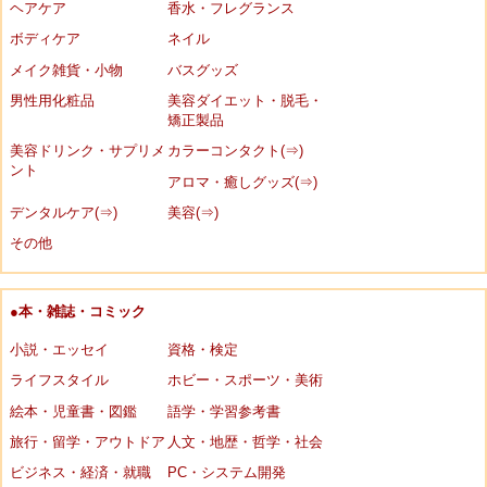
ヘアケア
香水・フレグランス
ボディケア
ネイル
メイク雑貨・小物
バスグッズ
男性用化粧品
美容ダイエット・脱毛・
矯正製品
美容ドリンク・サプリメ
カラーコンタクト(⇒)
ント
アロマ・癒しグッズ(⇒)
デンタルケア(⇒)
美容(⇒)
その他
●本・雑誌・コミック
小説・エッセイ
資格・検定
ライフスタイル
ホビー・スポーツ・美術
絵本・児童書・図鑑
語学・学習参考書
旅行・留学・アウトドア
人文・地歴・哲学・社会
ビジネス・経済・就職
PC・システム開発