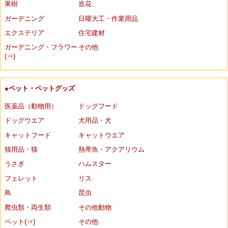
果樹
造花
ガーデニング
日曜大工・作業用品
エクステリア
住宅建材
ガーデニング・フラワー
その他
(⇒)
●ペット・ペットグッズ
医薬品（動物用）
ドッグフード
ドッグウエア
犬用品・犬
キャットフード
キャットウエア
猫用品・猫
熱帯魚・アクアリウム
うさぎ
ハムスター
フェレット
リス
鳥
昆虫
爬虫類・両生類
その他動物
ペット(⇒)
その他