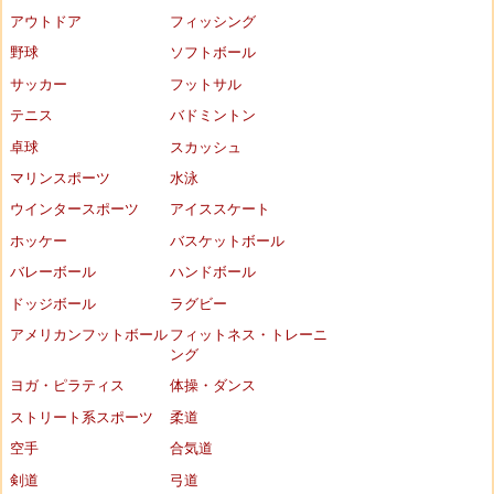
アウトドア
フィッシング
野球
ソフトボール
サッカー
フットサル
テニス
バドミントン
卓球
スカッシュ
マリンスポーツ
水泳
ウインタースポーツ
アイススケート
ホッケー
バスケットボール
バレーボール
ハンドボール
ドッジボール
ラグビー
アメリカンフットボール
フィットネス・トレーニ
ング
ヨガ・ピラティス
体操・ダンス
ストリート系スポーツ
柔道
空手
合気道
剣道
弓道