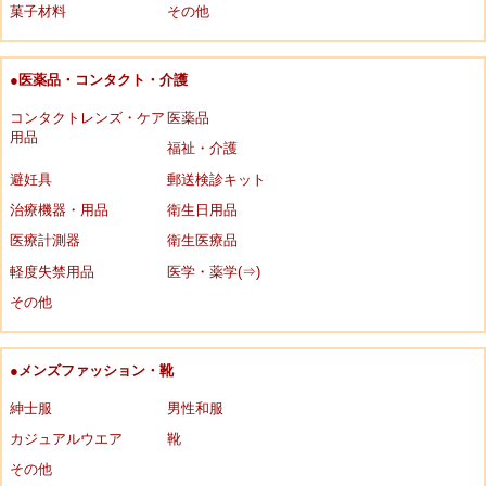
菓子材料
その他
●医薬品・コンタクト・介護
コンタクトレンズ・ケア
医薬品
用品
福祉・介護
避妊具
郵送検診キット
治療機器・用品
衛生日用品
医療計測器
衛生医療品
軽度失禁用品
医学・薬学(⇒)
その他
●メンズファッション・靴
紳士服
男性和服
カジュアルウエア
靴
その他