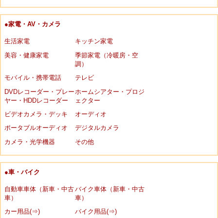
●家電・AV・カメラ
生活家電
キッチン家電
美容・健康家電
季節家電（冷暖房・空
調）
モバイル・携帯電話
テレビ
DVDレコーダー・プレー
ホームシアター・プロジ
ヤー・HDDレコーダー
ェクター
ビデオカメラ・デッキ
オーディオ
ポータブルオーディオ
デジタルカメラ
カメラ・光学機器
その他
●車・バイク
自動車車体（新車・中古
バイク車体（新車・中古
車）
車）
カー用品(⇒)
バイク用品(⇒)