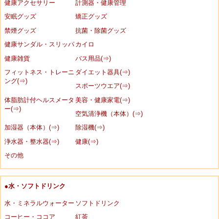
健康アクセサリー
計測器・健康管理
安眠グッズ
矯正グッズ
禁煙グッズ
抗菌・除菌グッズ
健康サンダル・スリッパ
カイロ
健康雑貨
バス用品(⇒)
フィットネス・トレーニ
ダイエット器具(⇒)
ング(⇒)
スポーツウエア(⇒)
体脂肪計付ヘルスメータ
美容・健康家電(⇒)
ー(⇒)
空気清浄機（本体）(⇒)
加湿器（本体）(⇒)
除湿機(⇒)
浄水器・整水器(⇒)
健康(⇒)
その他
●水・ソフトドリンク
水・ミネラルウォーター
ソフトドリンク
コーヒー・ココア
紅茶