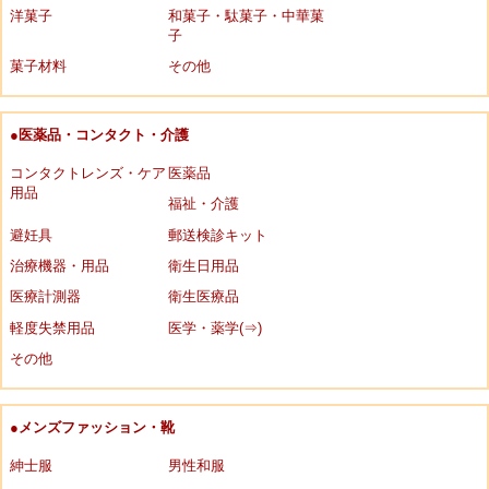
洋菓子
和菓子・駄菓子・中華菓
子
菓子材料
その他
●医薬品・コンタクト・介護
コンタクトレンズ・ケア
医薬品
用品
福祉・介護
避妊具
郵送検診キット
治療機器・用品
衛生日用品
医療計測器
衛生医療品
軽度失禁用品
医学・薬学(⇒)
その他
●メンズファッション・靴
紳士服
男性和服