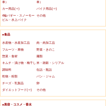
車）
車）
カー用品(⇒)
バイク用品(⇒)
4輪バギー・スノーモー
その他
ビル・水上バイク
●食品
水産物・水産加工品
肉・肉加工品
フルーツ・果物
野菜・きのこ
惣菜・食材
麺類
キムチ・漬け物・梅干し
米・雑穀・シリアル
調味料
缶詰・瓶詰
乾物・粉類
パン・ジャム
チーズ・乳製品
卵
ダイエットフード(⇒)
その他
●美容・コスメ・香水