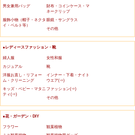
男女兼用バッグ
財布・コインケース・マ
ネークリップ
服飾小物（帽子・ネクタ
眼鏡・サングラス
イ・ベルト等）
その他
●レディースファッション・靴
婦人服
女性和服
カジュアル
靴
洋服お直し・リフォー
インナー・下着・ナイト
ム・クリーニング
ウエア(⇒)
キッズ・ベビー・マタニ
ファッション(⇒)
ティ(⇒)
その他
●花・ガーデン・DIY
フラワー
観葉植物