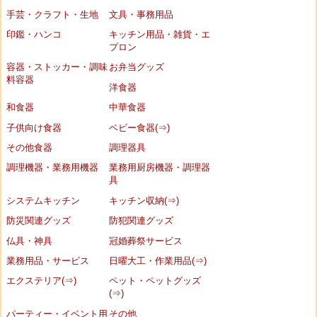
手芸・クラフト・生地
文具・事務用品
印鑑・ハンコ
キッチン用品・雑貨・エ
プロン
容器・ストッカー・調味
お弁当グッズ
料容器
洋食器
和食器
中華食器
子供向け食器
ベビー食器(⇒)
その他食器
調理器具
調理機器・業務用機器
業務用厨房機器・調理器
具
システムキッチン
キッチン収納(⇒)
防災関連グッズ
防犯関連グッズ
仏具・神具
冠婚葬祭サービス
業務用品・サービス
日曜大工・作業用品(⇒)
エクステリア(⇒)
ペット・ペットグッズ
(⇒)
パーティー・イベント用
その他