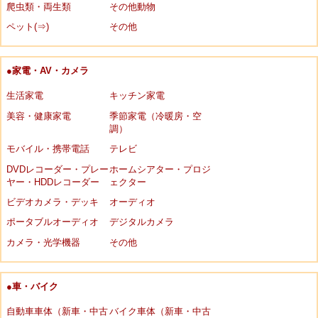
爬虫類・両生類
その他動物
ペット(⇒)
その他
●家電・AV・カメラ
生活家電
キッチン家電
美容・健康家電
季節家電（冷暖房・空
調）
モバイル・携帯電話
テレビ
DVDレコーダー・プレー
ホームシアター・プロジ
ヤー・HDDレコーダー
ェクター
ビデオカメラ・デッキ
オーディオ
ポータブルオーディオ
デジタルカメラ
カメラ・光学機器
その他
●車・バイク
自動車車体（新車・中古
バイク車体（新車・中古