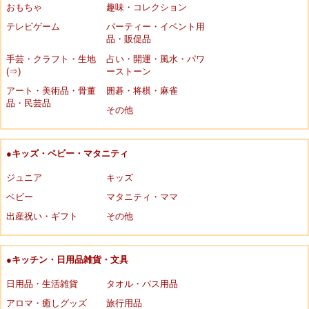
おもちゃ
趣味・コレクション
テレビゲーム
パーティー・イベント用
品・販促品
手芸・クラフト・生地
占い・開運・風水・パワ
(⇒)
ーストーン
アート・美術品・骨董
囲碁・将棋・麻雀
品・民芸品
その他
●キッズ・ベビー・マタニティ
ジュニア
キッズ
ベビー
マタニティ・ママ
出産祝い・ギフト
その他
●キッチン・日用品雑貨・文具
日用品・生活雑貨
タオル・バス用品
アロマ・癒しグッズ
旅行用品