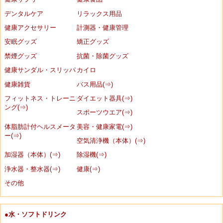
デンタルケア
リラックス用品
健康アクセサリー
計測器・健康管理
安眠グッズ
矯正グッズ
禁煙グッズ
抗菌・除菌グッズ
健康サンダル・スリッパ
カイロ
健康雑貨
バス用品(⇒)
フィットネス・トレーニ
ダイエット器具(⇒)
ング(⇒)
スポーツウエア(⇒)
体脂肪計付ヘルスメータ
美容・健康家電(⇒)
ー(⇒)
空気清浄機（本体）(⇒)
加湿器（本体）(⇒)
除湿機(⇒)
浄水器・整水器(⇒)
健康(⇒)
その他
●水・ソフトドリンク