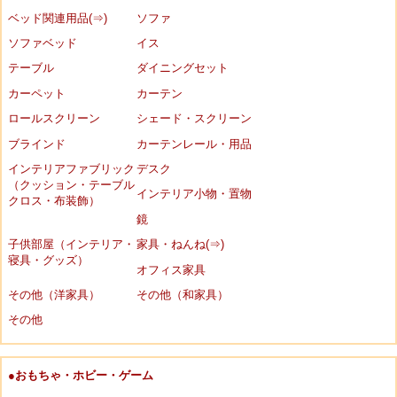
ベッド関連用品(⇒)
ソファ
ソファベッド
イス
テーブル
ダイニングセット
カーペット
カーテン
ロールスクリーン
シェード・スクリーン
ブラインド
カーテンレール・用品
インテリアファブリック
デスク
（クッション・テーブル
インテリア小物・置物
クロス・布装飾）
鏡
子供部屋（インテリア・
家具・ねんね(⇒)
寝具・グッズ）
オフィス家具
その他（洋家具）
その他（和家具）
その他
●おもちゃ・ホビー・ゲーム