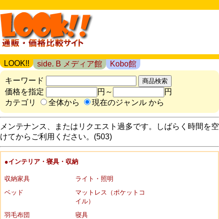
LOOK!!
side. B メディア館
Kobo館
キーワード
価格を指定
円～
円
カテゴリ
全体から
現在のジャンル から
メンテナンス、またはリクエスト過多です。しばらく時間を空
けてからご利用ください。(503)
●インテリア・寝具・収納
収納家具
ライト・照明
ベッド
マットレス（ポケットコ
イル）
羽毛布団
寝具