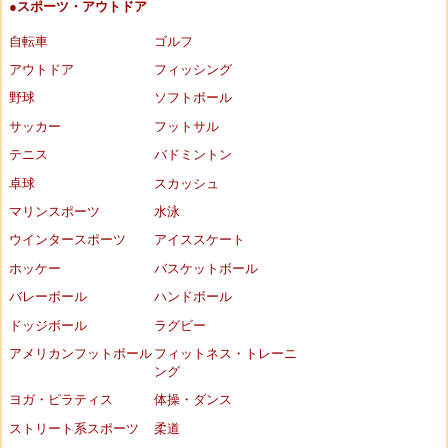
●スポーツ・アウトドア
自転車
ゴルフ
アウトドア
フィッシング
野球
ソフトボール
サッカー
フットサル
テニス
バドミントン
卓球
スカッシュ
マリンスポーツ
水泳
ウインタースポーツ
アイススケート
ホッケー
バスケットボール
バレーボール
ハンドボール
ドッジボール
ラグビー
アメリカンフットボール
フィットネス・トレーニ
ング
ヨガ・ピラティス
体操・ダンス
ストリート系スポーツ
柔道