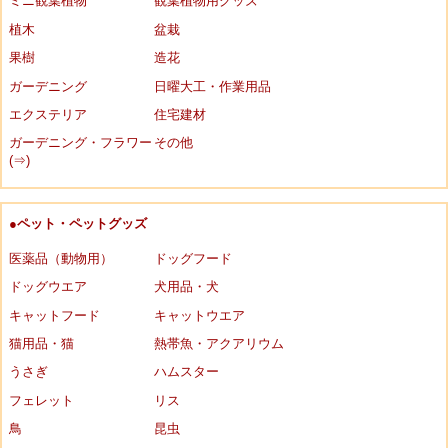
ミニ観葉植物
観葉植物用グッズ
植木
盆栽
果樹
造花
ガーデニング
日曜大工・作業用品
エクステリア
住宅建材
ガーデニング・フラワー
その他
(⇒)
●ペット・ペットグッズ
医薬品（動物用）
ドッグフード
ドッグウエア
犬用品・犬
キャットフード
キャットウエア
猫用品・猫
熱帯魚・アクアリウム
うさぎ
ハムスター
フェレット
リス
鳥
昆虫