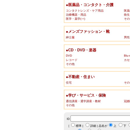
●医薬品・コンタクト・介護
コンタクトレンズ・ケア用品
医薬
治療機器・用品
衛生
医学・薬学(⇒)
その
●メンズファッション・靴
紳士服
男性
●CD・DVD・楽器
DVD
Blu-
レコード
カセ
その他
●不動産・住まい
住宅
その
●学び・サービス・保険
通信講座・通学講座・教材
冠婚
その他
ID
［
標準
|
詳細
| 品名が
上
下