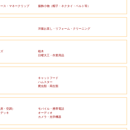
ケース・マネークリップ
服飾小物（帽子・ネクタイ・ベルト等）
洋服お直し・リフォーム・クリーニング
ッズ
植木
日曜大工・作業用品
キャットフード
ハムスター
爬虫類・両生類
暖房・空調）
モバイル・携帯電話
・デッキ
オーディオ
ラ
カメラ・光学機器