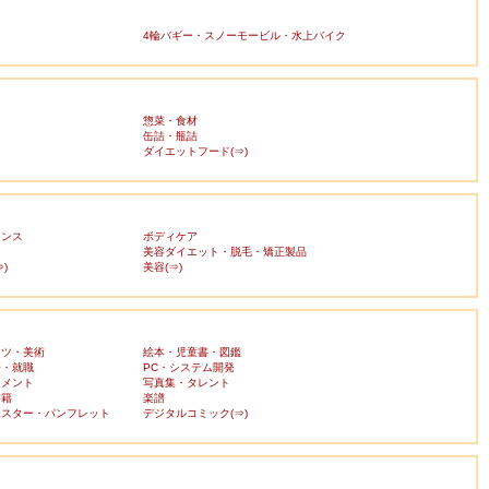
4輪バギー・スノーモービル・水上バイク
惣菜・食材
缶詰・瓶詰
ダイエットフード(⇒)
ランス
ボディケア
美容ダイエット・脱毛・矯正製品
)
美容(⇒)
ーツ・美術
絵本・児童書・図鑑
済・就職
PC・システム開発
ンメント
写真集・タレント
書籍
楽譜
ポスター・パンフレット
デジタルコミック(⇒)