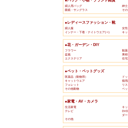
●バッグ・小物・ブランド雑貨
婦人用バッグ
紳士
眼鏡・サングラス
その
●レディースファッション・靴
婦人服
女性
インナー・下着・ナイトウエア(⇒)
キッ
●花・ガーデン・DIY
フラワー
観葉
盆栽
果樹
エクステリア
住宅
●ペット・ペットグッズ
医薬品（動物用）
ドッ
キャットウエア
猫用
フェレット
リス
その他動物
ペッ
●家電・AV・カメラ
生活家電
キッ
テレビ
DV
ダー
その他