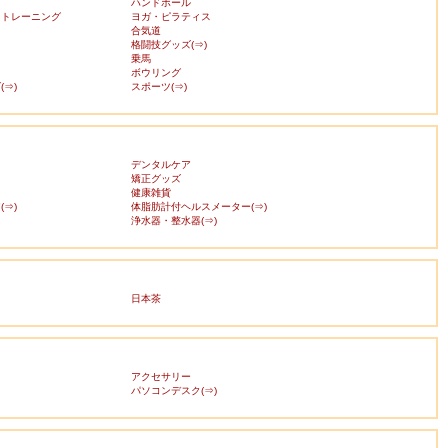
ハンドボール
・トレーニング
ヨガ・ピラティス
合気道
格闘技グッズ(⇒)
乗馬
ボウリング
⇒)
スポーツ(⇒)
デンタルケア
矯正グッズ
健康雑貨
⇒)
体脂肪計付ヘルスメーター(⇒)
浄水器・整水器(⇒)
日本茶
アクセサリー
ス
パソコンデスク(⇒)