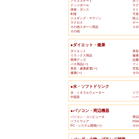
アイススケート
ホッ
ドッジボール
ラグ
体操・ダンス
スト
剣道
弓道
ジョギング・マラソン
陸上
ラクロス
ゲー
その他スポーツ用品
スポ
その他
●ダイエット・健康
ダイエット
美容
リラックス用品
健康
禁煙グッズ
抗菌
バス用品(⇒)
フィ
美容・健康家電(⇒)
空気
健康(⇒)
その
●水・ソフトドリンク
水・ミネラルウォーター
ソフ
中国茶
ハー
●パソコン・周辺機器
パソコン・コンピュータ
周辺
ソフトウェア
PD
PC・システム開発(⇒)
その