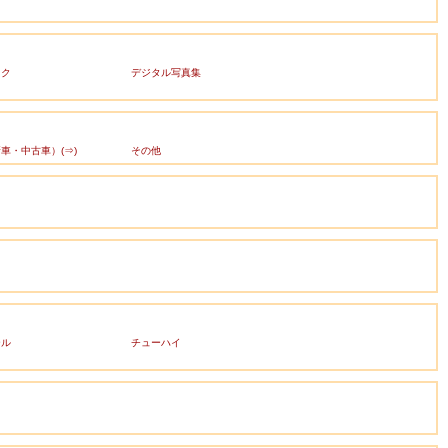
ック
デジタル写真集
車・中古車）(⇒)
その他
ール
チューハイ