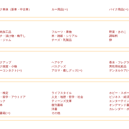
ク車体（新車・中古車）
カー用品(⇒)
バイク用品(⇒)
肉加工品
フルーツ・果物
野菜・きのこ
チ・漬け物・梅干し
米・雑穀・シリアル
調味料
・ジャム
チーズ・乳製品
卵
クアップ
ヘアケア
香水・フレグ
ク雑貨・小物
バスグッズ
男性用化粧品
ーコンタクト(⇒)
アロマ・癒しグッズ(⇒)
デンタルケア(⇒
・検定
ライフスタイル
ホビー・スポ
・留学・アウトドア
人文・地歴・哲学・社会
ビジネス・経
ック
ティーンズ文庫
エンターテイ
本
復刊書籍
オンデマンド
洋書
カレンダー・
書籍(⇒)
その他