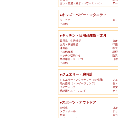
占い・開運・風水・パワーストーン
アー
●キッズ・ベビー・マタニティ
ジュニア
キッ
その他
●キッチン・日用品雑貨・文具
日用品・生活雑貨
タオ
文具・事務用品
印鑑
洋食器
和食
その他食器
調理
キッチン収納(⇒)
防災
業務用品・サービス
日曜
その他
●ジュエリー・腕時計
ジュエリー・アクセサリー（女性用）
ジュ
婚約指輪（エンゲージリング）
石・
ペアウォッチ
男女
時計用ベルト・バンド
ケア
●スポーツ・アウトドア
自転車
ゴル
ソフトボール
サッ
卓球
スカ