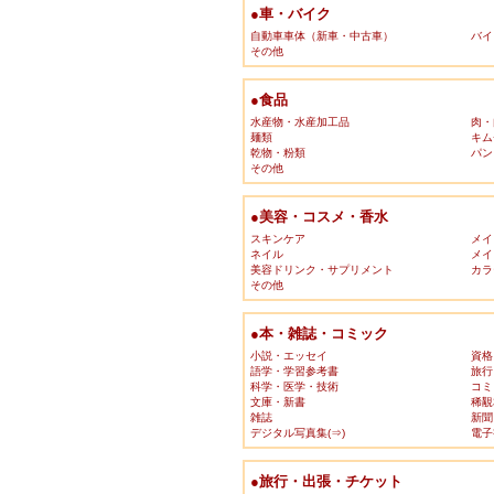
●車・バイク
自動車車体（新車・中古車）
バイ
その他
●食品
水産物・水産加工品
肉・
麺類
キム
乾物・粉類
パン
その他
●美容・コスメ・香水
スキンケア
メイ
ネイル
メイ
美容ドリンク・サプリメント
カラ
その他
●本・雑誌・コミック
小説・エッセイ
資格
語学・学習参考書
旅行
科学・医学・技術
コミ
文庫・新書
稀覯
雑誌
新聞
デジタル写真集(⇒)
電子
●旅行・出張・チケット