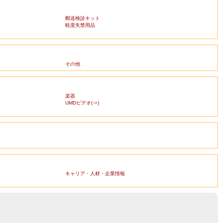
郵送検診キット
軽度失禁用品
その他
楽器
UMDビデオ(⇒)
キャリア・人材・企業情報