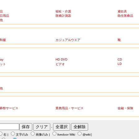
品
福祉・介護
避妊具
日用品
医療計測器
衛生医療品
他
和服
カジュアルウエア
靴
ray
HD DVD
CD
LD
ット
ビデオ
他
葬祭サービス
業務用品・サービス
金融・保険
-
右
|
文字のみ
画像のみ
|
livedoor Wiki
@wiki
］