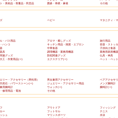
ト・美術品・骨董品・民芸品
囲碁・将棋・麻雀
その他
ズ
ベビー
マタニティ・
ル・バス用品
アロマ・癒しグッズ
旅行用品
・ハンコ
キッチン用品・雑貨・エプロン
容器・ストッ
器
中華食器
子供向け食器
器具
調理機器・業務用機器
業務用厨房機
関連グッズ
防犯関連グッズ
仏具・神具
大工・作業用品(⇒)
エクステリア(⇒)
ペット・ペット
エリー・アクセサリー（男性用）
男女兼用アクセサリー
ペアアクセサ
天然石・パワーストーン(⇒)
ジュエリー・アクセサリー用品
メンズ腕時計
兼用腕時計
ウォッチ(⇒)
腕時計(⇒)
・修理用品・電池
その他
フ
アウトドア
フィッシング
カー
フットサル
テニス
ッシュ
マリンスポーツ
水泳