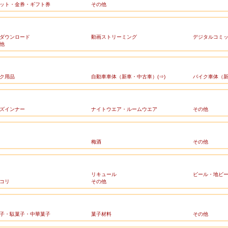
ット・金券・ギフト券
その他
ダウンロード
動画ストリーミング
デジタルコミ
他
ク用品
自動車車体（新車・中古車）(⇒)
バイク車体（新
ズインナー
ナイトウエア・ルームウエア
その他
梅酒
その他
リキュール
ビール・地ビ
コリ
その他
子・駄菓子・中華菓子
菓子材料
その他