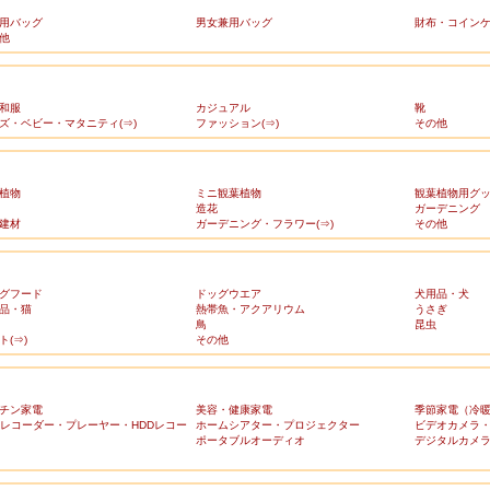
用バッグ
男女兼用バッグ
財布・コイン
他
和服
カジュアル
靴
ズ・ベビー・マタニティ(⇒)
ファッション(⇒)
その他
植物
ミニ観葉植物
観葉植物用グ
造花
ガーデニング
建材
ガーデニング・フラワー(⇒)
その他
グフード
ドッグウエア
犬用品・犬
品・猫
熱帯魚・アクアリウム
うさぎ
鳥
昆虫
ト(⇒)
その他
チン家電
美容・健康家電
季節家電（冷
Dレコーダー・プレーヤー・HDDレコー
ホームシアター・プロジェクター
ビデオカメラ
ポータブルオーディオ
デジタルカメ