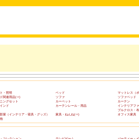
ト・照明
ベッド
マットレス（
ド関連用品(⇒)
ソファ
ソファベッド
ニングセット
カーペット
カーテン
インド
カーテンレール・用品
インテリアフ
ブルクロス・
部屋（インテリア・寝具・グッズ）
家具・ねんね(⇒)
オフィス家具
他
・コレクション
テレビゲーム
パーティー・