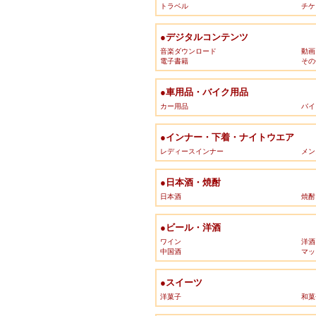
トラベル
チケ
●デジタルコンテンツ
音楽ダウンロード
動画
電子書籍
その
●車用品・バイク用品
カー用品
バイ
●インナー・下着・ナイトウエア
レディースインナー
メン
●日本酒・焼酎
日本酒
焼酎
●ビール・洋酒
ワイン
洋酒
中国酒
マッ
●スイーツ
洋菓子
和菓