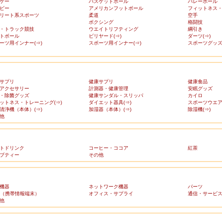
ケー
バスケットボール
バレーボール
ビー
アメリカンフットボール
フィットネス
リート系スポーツ
柔道
空手
ボクシング
格闘技
・トラック競技
ウエイトリフティング
綱引き
トボール
ビリヤード(⇒)
ダーツ(⇒)
ーツ用インナー(⇒)
スポーツ用インナー(⇒)
スポーツグッズ(
サプリ
健康サプリ
健康食品
アクセサリー
計測器・健康管理
安眠グッズ
・除菌グッズ
健康サンダル・スリッパ
カイロ
ットネス・トレーニング(⇒)
ダイエット器具(⇒)
スポーツウエア(
清浄機（本体）(⇒)
加湿器（本体）(⇒)
除湿機(⇒)
他
トドリンク
コーヒー・ココア
紅茶
ブティー
その他
機器
ネットワーク機器
パーツ
A（携帯情報端末）
オフィス・サプライ
通信・サービ
他