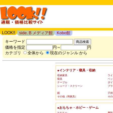
LOOK!!
side. B メディア館
Kobo館
キーワード
価格を指定
円～
円
カテゴリ
全体から
現在のジャンル から
●インテリア・寝具・収納
収納家具
ライ
寝具
ベッ
テーブル
ダイ
シェード・スクリーン
ブラ
鏡
子供
その他（和家具）
その
●おもちゃ・ホビー・ゲーム
おもちゃ
趣味