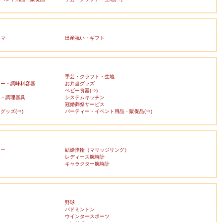
ママ
出産祝い・ギフト
手芸・クラフト・生地
カー・調味料容器
お弁当グッズ
ベビー食器(⇒)
器・調理器具
システムキッチン
冠婚葬祭サービス
グッズ(⇒)
パーティー・イベント用品・販促品(⇒)
リー
結婚指輪（マリッジリング）
レディース腕時計
キャラクター腕時計
野球
バドミントン
ウインタースポーツ