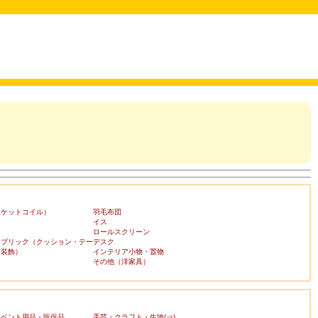
ポケットコイル）
羽毛布団
イス
ロールスクリーン
ァブリック（クッション・テー
デスク
布装飾）
インテリア小物・置物
その他（洋家具）
イベント用品・販促品
手芸・クラフト・生地(⇒)