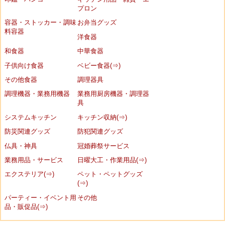
プロン
容器・ストッカー・調味
お弁当グッズ
料容器
洋食器
和食器
中華食器
子供向け食器
ベビー食器(⇒)
その他食器
調理器具
調理機器・業務用機器
業務用厨房機器・調理器
具
システムキッチン
キッチン収納(⇒)
防災関連グッズ
防犯関連グッズ
仏具・神具
冠婚葬祭サービス
業務用品・サービス
日曜大工・作業用品(⇒)
エクステリア(⇒)
ペット・ペットグッズ
(⇒)
パーティー・イベント用
その他
品・販促品(⇒)