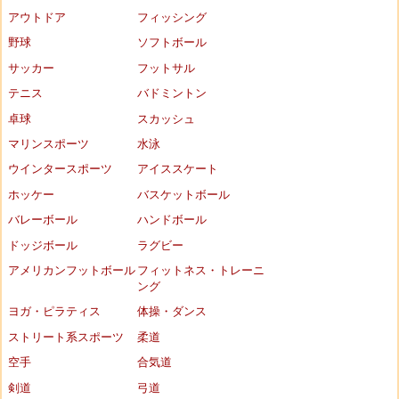
アウトドア
フィッシング
野球
ソフトボール
サッカー
フットサル
テニス
バドミントン
卓球
スカッシュ
マリンスポーツ
水泳
ウインタースポーツ
アイススケート
ホッケー
バスケットボール
バレーボール
ハンドボール
ドッジボール
ラグビー
アメリカンフットボール
フィットネス・トレーニ
ング
ヨガ・ピラティス
体操・ダンス
ストリート系スポーツ
柔道
空手
合気道
剣道
弓道