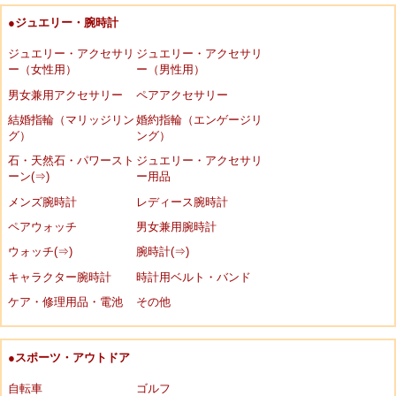
●ジュエリー・腕時計
ジュエリー・アクセサリ
ジュエリー・アクセサリ
ー（女性用）
ー（男性用）
男女兼用アクセサリー
ペアアクセサリー
結婚指輪（マリッジリン
婚約指輪（エンゲージリ
グ）
ング）
石・天然石・パワースト
ジュエリー・アクセサリ
ーン(⇒)
ー用品
メンズ腕時計
レディース腕時計
ペアウォッチ
男女兼用腕時計
ウォッチ(⇒)
腕時計(⇒)
キャラクター腕時計
時計用ベルト・バンド
ケア・修理用品・電池
その他
●スポーツ・アウトドア
自転車
ゴルフ