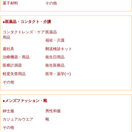
菓子材料
その他
●医薬品・コンタクト・介護
コンタクトレンズ・ケア
医薬品
用品
福祉・介護
避妊具
郵送検診キット
治療機器・用品
衛生日用品
医療計測器
衛生医療品
軽度失禁用品
医学・薬学(⇒)
その他
●メンズファッション・靴
紳士服
男性和服
カジュアルウエア
靴
その他