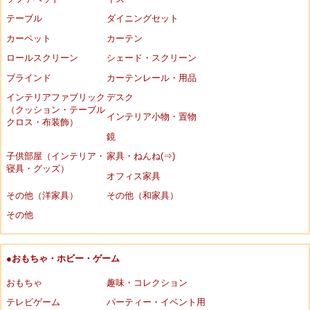
テーブル
ダイニングセット
カーペット
カーテン
ロールスクリーン
シェード・スクリーン
ブラインド
カーテンレール・用品
インテリアファブリック
デスク
（クッション・テーブル
インテリア小物・置物
クロス・布装飾）
鏡
子供部屋（インテリア・
家具・ねんね(⇒)
寝具・グッズ）
オフィス家具
その他（洋家具）
その他（和家具）
その他
●おもちゃ・ホビー・ゲーム
おもちゃ
趣味・コレクション
テレビゲーム
パーティー・イベント用