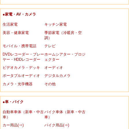
●家電・AV・カメラ
生活家電
キッチン家電
美容・健康家電
季節家電（冷暖房・空
調）
モバイル・携帯電話
テレビ
DVDレコーダー・プレー
ホームシアター・プロジ
ヤー・HDDレコーダー
ェクター
ビデオカメラ・デッキ
オーディオ
ポータブルオーディオ
デジタルカメラ
カメラ・光学機器
その他
●車・バイク
自動車車体（新車・中古
バイク車体（新車・中古
車）
車）
カー用品(⇒)
バイク用品(⇒)