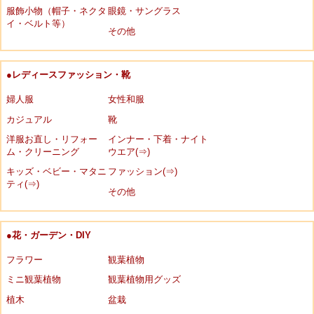
服飾小物（帽子・ネクタ
眼鏡・サングラス
イ・ベルト等）
その他
●レディースファッション・靴
婦人服
女性和服
カジュアル
靴
洋服お直し・リフォー
インナー・下着・ナイト
ム・クリーニング
ウエア(⇒)
キッズ・ベビー・マタニ
ファッション(⇒)
ティ(⇒)
その他
●花・ガーデン・DIY
フラワー
観葉植物
ミニ観葉植物
観葉植物用グッズ
植木
盆栽