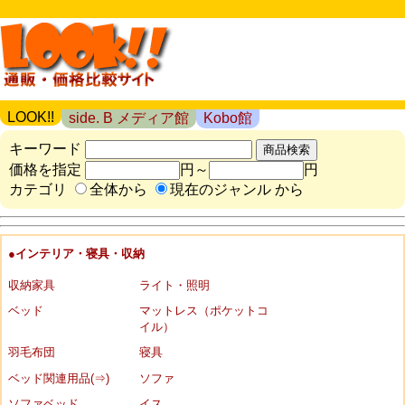
LOOK!!
side. B メディア館
Kobo館
キーワード
価格を指定
円～
円
カテゴリ
全体から
現在のジャンル から
●インテリア・寝具・収納
収納家具
ライト・照明
ベッド
マットレス（ポケットコ
イル）
羽毛布団
寝具
ベッド関連用品(⇒)
ソファ
ソファベッド
イス