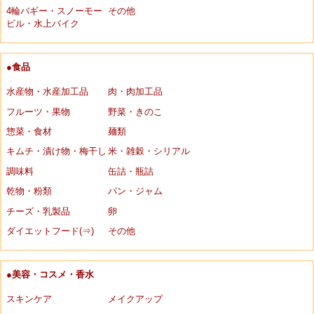
4輪バギー・スノーモー
その他
ビル・水上バイク
●食品
水産物・水産加工品
肉・肉加工品
フルーツ・果物
野菜・きのこ
惣菜・食材
麺類
キムチ・漬け物・梅干し
米・雑穀・シリアル
調味料
缶詰・瓶詰
乾物・粉類
パン・ジャム
チーズ・乳製品
卵
ダイエットフード(⇒)
その他
●美容・コスメ・香水
スキンケア
メイクアップ