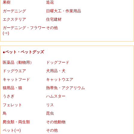
果樹
造花
ガーデニング
日曜大工・作業用品
エクステリア
住宅建材
ガーデニング・フラワー
その他
(⇒)
●ペット・ペットグッズ
医薬品（動物用）
ドッグフード
ドッグウエア
犬用品・犬
キャットフード
キャットウエア
猫用品・猫
熱帯魚・アクアリウム
うさぎ
ハムスター
フェレット
リス
鳥
昆虫
爬虫類・両生類
その他動物
ペット(⇒)
その他