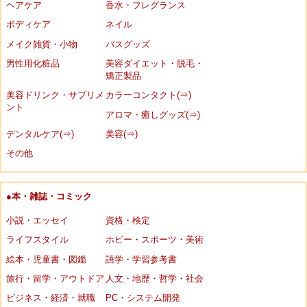
ヘアケア
香水・フレグランス
ボディケア
ネイル
メイク雑貨・小物
バスグッズ
男性用化粧品
美容ダイエット・脱毛・
矯正製品
美容ドリンク・サプリメ
カラーコンタクト(⇒)
ント
アロマ・癒しグッズ(⇒)
デンタルケア(⇒)
美容(⇒)
その他
●本・雑誌・コミック
小説・エッセイ
資格・検定
ライフスタイル
ホビー・スポーツ・美術
絵本・児童書・図鑑
語学・学習参考書
旅行・留学・アウトドア
人文・地歴・哲学・社会
ビジネス・経済・就職
PC・システム開発