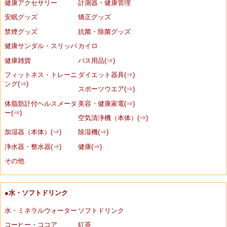
健康アクセサリー
計測器・健康管理
安眠グッズ
矯正グッズ
禁煙グッズ
抗菌・除菌グッズ
健康サンダル・スリッパ
カイロ
健康雑貨
バス用品(⇒)
フィットネス・トレーニ
ダイエット器具(⇒)
ング(⇒)
スポーツウエア(⇒)
体脂肪計付ヘルスメータ
美容・健康家電(⇒)
ー(⇒)
空気清浄機（本体）(⇒)
加湿器（本体）(⇒)
除湿機(⇒)
浄水器・整水器(⇒)
健康(⇒)
その他
●水・ソフトドリンク
水・ミネラルウォーター
ソフトドリンク
コーヒー・ココア
紅茶