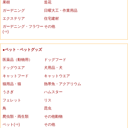
果樹
造花
ガーデニング
日曜大工・作業用品
エクステリア
住宅建材
ガーデニング・フラワー
その他
(⇒)
●ペット・ペットグッズ
医薬品（動物用）
ドッグフード
ドッグウエア
犬用品・犬
キャットフード
キャットウエア
猫用品・猫
熱帯魚・アクアリウム
うさぎ
ハムスター
フェレット
リス
鳥
昆虫
爬虫類・両生類
その他動物
ペット(⇒)
その他