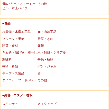
4輪バギー・スノーモー
その他
ビル・水上バイク
●食品
水産物・水産加工品
肉・肉加工品
フルーツ・果物
野菜・きのこ
惣菜・食材
麺類
キムチ・漬け物・梅干し
米・雑穀・シリアル
調味料
缶詰・瓶詰
乾物・粉類
パン・ジャム
チーズ・乳製品
卵
ダイエットフード(⇒)
その他
●美容・コスメ・香水
スキンケア
メイクアップ