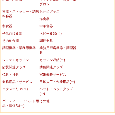
プロン
容器・ストッカー・調味
お弁当グッズ
料容器
洋食器
和食器
中華食器
子供向け食器
ベビー食器(⇒)
その他食器
調理器具
調理機器・業務用機器
業務用厨房機器・調理器
具
システムキッチン
キッチン収納(⇒)
防災関連グッズ
防犯関連グッズ
仏具・神具
冠婚葬祭サービス
業務用品・サービス
日曜大工・作業用品(⇒)
エクステリア(⇒)
ペット・ペットグッズ
(⇒)
パーティー・イベント用
その他
品・販促品(⇒)