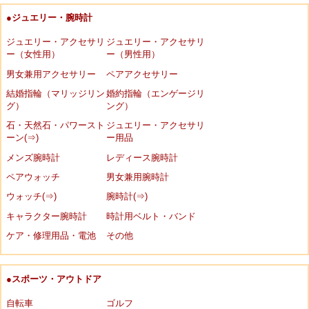
●ジュエリー・腕時計
ジュエリー・アクセサリ
ジュエリー・アクセサリ
ー（女性用）
ー（男性用）
男女兼用アクセサリー
ペアアクセサリー
結婚指輪（マリッジリン
婚約指輪（エンゲージリ
グ）
ング）
石・天然石・パワースト
ジュエリー・アクセサリ
ーン(⇒)
ー用品
メンズ腕時計
レディース腕時計
ペアウォッチ
男女兼用腕時計
ウォッチ(⇒)
腕時計(⇒)
キャラクター腕時計
時計用ベルト・バンド
ケア・修理用品・電池
その他
●スポーツ・アウトドア
自転車
ゴルフ