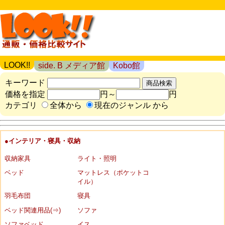
LOOK!!
side. B メディア館
Kobo館
キーワード
価格を指定
円～
円
カテゴリ
全体から
現在のジャンル から
●インテリア・寝具・収納
収納家具
ライト・照明
ベッド
マットレス（ポケットコ
イル）
羽毛布団
寝具
ベッド関連用品(⇒)
ソファ
ソファベッド
イス