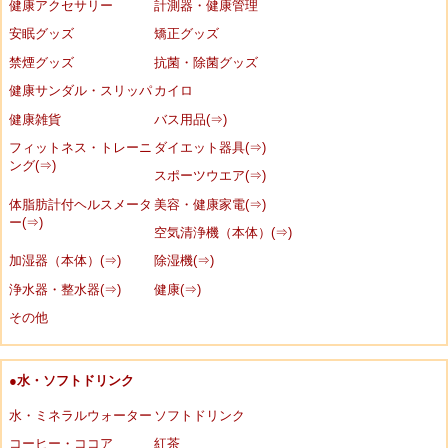
健康アクセサリー
計測器・健康管理
安眠グッズ
矯正グッズ
禁煙グッズ
抗菌・除菌グッズ
健康サンダル・スリッパ
カイロ
健康雑貨
バス用品(⇒)
フィットネス・トレーニ
ダイエット器具(⇒)
ング(⇒)
スポーツウエア(⇒)
体脂肪計付ヘルスメータ
美容・健康家電(⇒)
ー(⇒)
空気清浄機（本体）(⇒)
加湿器（本体）(⇒)
除湿機(⇒)
浄水器・整水器(⇒)
健康(⇒)
その他
●水・ソフトドリンク
水・ミネラルウォーター
ソフトドリンク
コーヒー・ココア
紅茶