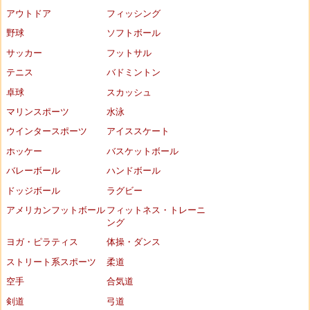
アウトドア
フィッシング
野球
ソフトボール
サッカー
フットサル
テニス
バドミントン
卓球
スカッシュ
マリンスポーツ
水泳
ウインタースポーツ
アイススケート
ホッケー
バスケットボール
バレーボール
ハンドボール
ドッジボール
ラグビー
アメリカンフットボール
フィットネス・トレーニ
ング
ヨガ・ピラティス
体操・ダンス
ストリート系スポーツ
柔道
空手
合気道
剣道
弓道