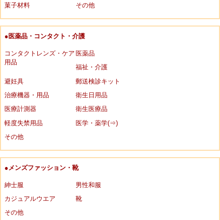
菓子材料
その他
●医薬品・コンタクト・介護
コンタクトレンズ・ケア
医薬品
用品
福祉・介護
避妊具
郵送検診キット
治療機器・用品
衛生日用品
医療計測器
衛生医療品
軽度失禁用品
医学・薬学(⇒)
その他
●メンズファッション・靴
紳士服
男性和服
カジュアルウエア
靴
その他