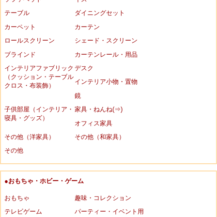
テーブル
ダイニングセット
カーペット
カーテン
ロールスクリーン
シェード・スクリーン
ブラインド
カーテンレール・用品
インテリアファブリック
デスク
（クッション・テーブル
インテリア小物・置物
クロス・布装飾）
鏡
子供部屋（インテリア・
家具・ねんね(⇒)
寝具・グッズ）
オフィス家具
その他（洋家具）
その他（和家具）
その他
●おもちゃ・ホビー・ゲーム
おもちゃ
趣味・コレクション
テレビゲーム
パーティー・イベント用