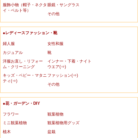
服飾小物（帽子・ネクタ
眼鏡・サングラス
イ・ベルト等）
その他
●レディースファッション・靴
婦人服
女性和服
カジュアル
靴
洋服お直し・リフォー
インナー・下着・ナイト
ム・クリーニング
ウエア(⇒)
キッズ・ベビー・マタニ
ファッション(⇒)
ティ(⇒)
その他
●花・ガーデン・DIY
フラワー
観葉植物
ミニ観葉植物
観葉植物用グッズ
植木
盆栽