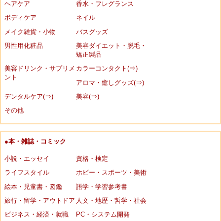
ヘアケア
香水・フレグランス
ボディケア
ネイル
メイク雑貨・小物
バスグッズ
男性用化粧品
美容ダイエット・脱毛・
矯正製品
美容ドリンク・サプリメ
カラーコンタクト(⇒)
ント
アロマ・癒しグッズ(⇒)
デンタルケア(⇒)
美容(⇒)
その他
●本・雑誌・コミック
小説・エッセイ
資格・検定
ライフスタイル
ホビー・スポーツ・美術
絵本・児童書・図鑑
語学・学習参考書
旅行・留学・アウトドア
人文・地歴・哲学・社会
ビジネス・経済・就職
PC・システム開発