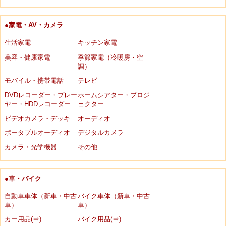
●家電・AV・カメラ
生活家電
キッチン家電
美容・健康家電
季節家電（冷暖房・空
調）
モバイル・携帯電話
テレビ
DVDレコーダー・プレー
ホームシアター・プロジ
ヤー・HDDレコーダー
ェクター
ビデオカメラ・デッキ
オーディオ
ポータブルオーディオ
デジタルカメラ
カメラ・光学機器
その他
●車・バイク
自動車車体（新車・中古
バイク車体（新車・中古
車）
車）
カー用品(⇒)
バイク用品(⇒)