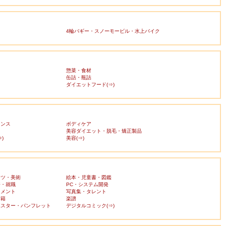
4輪バギー・スノーモービル・水上バイク
惣菜・食材
缶詰・瓶詰
ダイエットフード(⇒)
ランス
ボディケア
美容ダイエット・脱毛・矯正製品
)
美容(⇒)
ーツ・美術
絵本・児童書・図鑑
済・就職
PC・システム開発
ンメント
写真集・タレント
書籍
楽譜
ポスター・パンフレット
デジタルコミック(⇒)