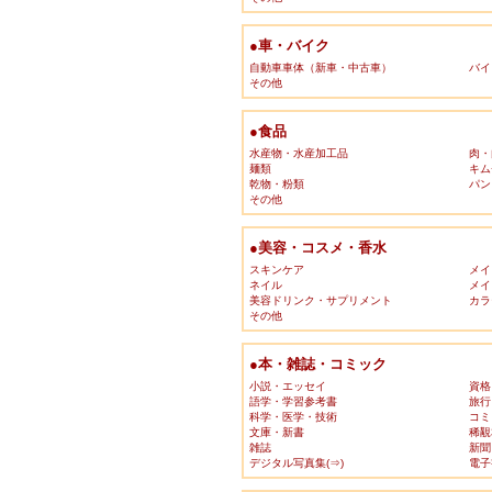
●車・バイク
自動車車体（新車・中古車）
バイ
その他
●食品
水産物・水産加工品
肉・
麺類
キム
乾物・粉類
パン
その他
●美容・コスメ・香水
スキンケア
メイ
ネイル
メイ
美容ドリンク・サプリメント
カラ
その他
●本・雑誌・コミック
小説・エッセイ
資格
語学・学習参考書
旅行
科学・医学・技術
コミ
文庫・新書
稀覯
雑誌
新聞
デジタル写真集(⇒)
電子