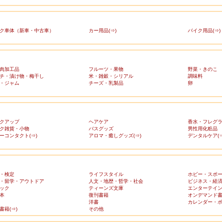
ク車体（新車・中古車）
カー用品(⇒)
バイク用品(⇒)
肉加工品
フルーツ・果物
野菜・きのこ
チ・漬け物・梅干し
米・雑穀・シリアル
調味料
・ジャム
チーズ・乳製品
卵
クアップ
ヘアケア
香水・フレグ
ク雑貨・小物
バスグッズ
男性用化粧品
ーコンタクト(⇒)
アロマ・癒しグッズ(⇒)
デンタルケア(⇒
・検定
ライフスタイル
ホビー・スポ
・留学・アウトドア
人文・地歴・哲学・社会
ビジネス・経
ック
ティーンズ文庫
エンターテイ
本
復刊書籍
オンデマンド
洋書
カレンダー・
書籍(⇒)
その他