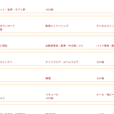
ット・金券・ギフト券
その他
ダウンロード
動画ストリーミング
デジタルコミ
他
ク用品
自動車車体（新車・中古車）(⇒)
バイク車体（新
ズインナー
ナイトウエア・ルームウエア
その他
梅酒
その他
リキュール
ビール・地ビ
コリ
その他