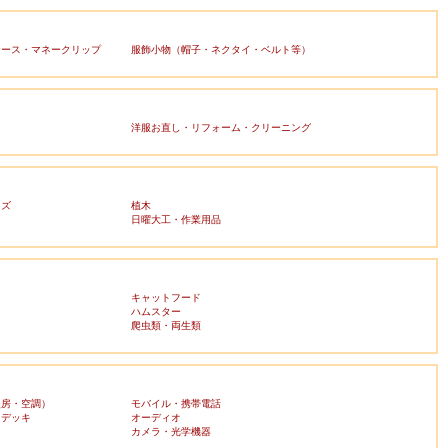
ケース・マネークリップ
服飾小物（帽子・ネクタイ・ベルト等）
洋服お直し・リフォーム・クリーニング
ッズ
植木
日曜大工・作業用品
キャットフード
ハムスター
爬虫類・両生類
暖房・空調）
モバイル・携帯電話
・デッキ
オーディオ
ラ
カメラ・光学機器