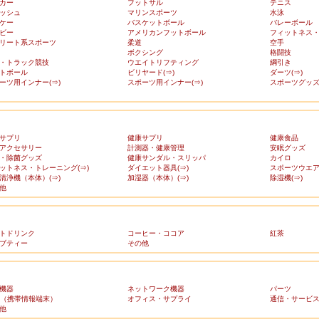
カー
フットサル
テニス
ッシュ
マリンスポーツ
水泳
ケー
バスケットボール
バレーボール
ビー
アメリカンフットボール
フィットネス
リート系スポーツ
柔道
空手
ボクシング
格闘技
・トラック競技
ウエイトリフティング
綱引き
トボール
ビリヤード(⇒)
ダーツ(⇒)
ーツ用インナー(⇒)
スポーツ用インナー(⇒)
スポーツグッズ(
サプリ
健康サプリ
健康食品
アクセサリー
計測器・健康管理
安眠グッズ
・除菌グッズ
健康サンダル・スリッパ
カイロ
ットネス・トレーニング(⇒)
ダイエット器具(⇒)
スポーツウエア(
清浄機（本体）(⇒)
加湿器（本体）(⇒)
除湿機(⇒)
他
トドリンク
コーヒー・ココア
紅茶
ブティー
その他
機器
ネットワーク機器
パーツ
A（携帯情報端末）
オフィス・サプライ
通信・サービ
他