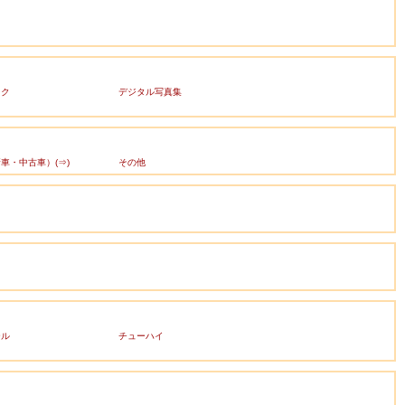
ック
デジタル写真集
車・中古車）(⇒)
その他
ール
チューハイ