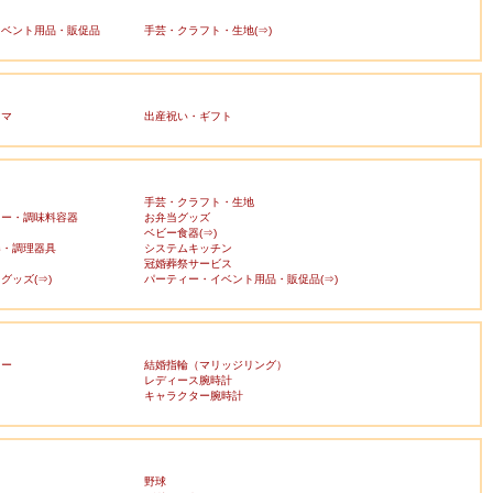
イベント用品・販促品
手芸・クラフト・生地(⇒)
ママ
出産祝い・ギフト
手芸・クラフト・生地
カー・調味料容器
お弁当グッズ
ベビー食器(⇒)
器・調理器具
システムキッチン
冠婚葬祭サービス
グッズ(⇒)
パーティー・イベント用品・販促品(⇒)
リー
結婚指輪（マリッジリング）
レディース腕時計
キャラクター腕時計
野球