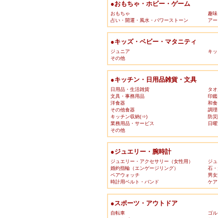
●おもちゃ・ホビー・ゲーム
おもちゃ
趣味
占い・開運・風水・パワーストーン
アー
●キッズ・ベビー・マタニティ
ジュニア
キッ
その他
●キッチン・日用品雑貨・文具
日用品・生活雑貨
タオ
文具・事務用品
印鑑
洋食器
和食
その他食器
調理
キッチン収納(⇒)
防災
業務用品・サービス
日曜
その他
●ジュエリー・腕時計
ジュエリー・アクセサリー（女性用）
ジュ
婚約指輪（エンゲージリング）
石・
ペアウォッチ
男女
時計用ベルト・バンド
ケア
●スポーツ・アウトドア
自転車
ゴル