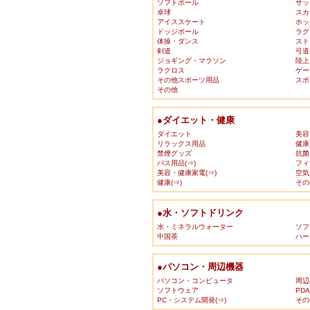
ソフトボール
サッ
卓球
スカ
アイススケート
ホッ
ドッジボール
ラグ
体操・ダンス
スト
剣道
弓道
ジョギング・マラソン
陸上
ラクロス
ゲー
その他スポーツ用品
スポ
その他
●ダイエット・健康
ダイエット
美容
リラックス用品
健康
禁煙グッズ
抗菌
バス用品(⇒)
フィ
美容・健康家電(⇒)
空気
健康(⇒)
その
●水・ソフトドリンク
水・ミネラルウォーター
ソフ
中国茶
ハー
●パソコン・周辺機器
パソコン・コンピュータ
周辺
ソフトウェア
PD
PC・システム開発(⇒)
その