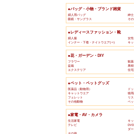
●バッグ・小物・ブランド雑貨
婦人用バッグ
紳士
眼鏡・サングラス
その
●レディースファッション・靴
婦人服
女性
インナー・下着・ナイトウエア(⇒)
キッ
●花・ガーデン・DIY
フラワー
観葉
盆栽
果樹
エクステリア
住宅
●ペット・ペットグッズ
医薬品（動物用）
ドッ
キャットウエア
猫用
フェレット
リス
その他動物
ペッ
●家電・AV・カメラ
生活家電
キッ
テレビ
DV
ダー
その他