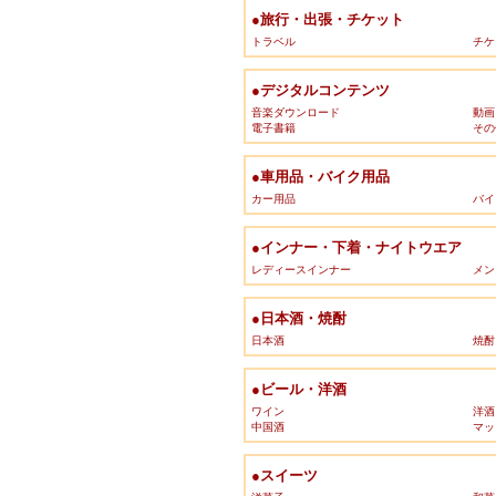
●旅行・出張・チケット
トラベル
チケ
●デジタルコンテンツ
音楽ダウンロード
動画
電子書籍
その
●車用品・バイク用品
カー用品
バイ
●インナー・下着・ナイトウエア
レディースインナー
メン
●日本酒・焼酎
日本酒
焼酎
●ビール・洋酒
ワイン
洋酒
中国酒
マッ
●スイーツ