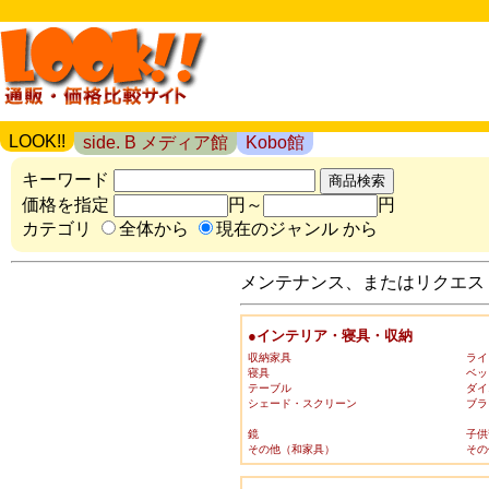
LOOK!!
side. B メディア館
Kobo館
キーワード
価格を指定
円～
円
カテゴリ
全体から
現在のジャンル から
メンテナンス、またはリクエスト
●インテリア・寝具・収納
収納家具
ライ
寝具
ベッ
テーブル
ダイ
シェード・スクリーン
ブラ
鏡
子供
その他（和家具）
その