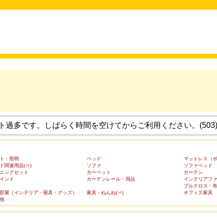
過多です。しばらく時間を空けてからご利用ください。(503
ト・照明
ベッド
マットレス（
ド関連用品(⇒)
ソファ
ソファベッド
ニングセット
カーペット
カーテン
インド
カーテンレール・用品
インテリアフ
ブルクロス・
部屋（インテリア・寝具・グッズ）
家具・ねんね(⇒)
オフィス家具
他