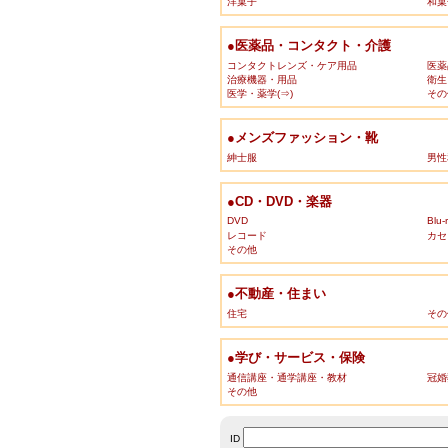
洋菓子
和菓
●医薬品・コンタクト・介護
コンタクトレンズ・ケア用品
医薬
治療機器・用品
衛生
医学・薬学(⇒)
その
●メンズファッション・靴
紳士服
男性
●CD・DVD・楽器
DVD
Blu-
レコード
カセ
その他
●不動産・住まい
住宅
その
●学び・サービス・保険
通信講座・通学講座・教材
冠婚
その他
ID