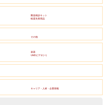
郵送検診キット
軽度失禁用品
その他
楽器
UMDビデオ(⇒)
キャリア・人材・企業情報