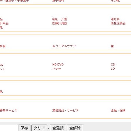
子・駄菓子・中華菓子
菓子材料
その他
品
福祉・介護
避妊具
日用品
医療計測器
衛生医療品
他
和服
カジュアルウエア
靴
ray
HD DVD
CD
LD
ット
ビデオ
他
葬祭サービス
業務用品・サービス
金融・保険
-