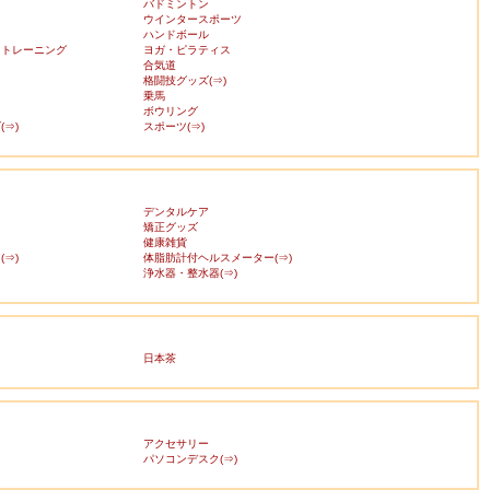
バドミントン
ウインタースポーツ
ハンドボール
・トレーニング
ヨガ・ピラティス
合気道
格闘技グッズ(⇒)
乗馬
ボウリング
⇒)
スポーツ(⇒)
デンタルケア
矯正グッズ
健康雑貨
⇒)
体脂肪計付ヘルスメーター(⇒)
浄水器・整水器(⇒)
日本茶
アクセサリー
ス
パソコンデスク(⇒)