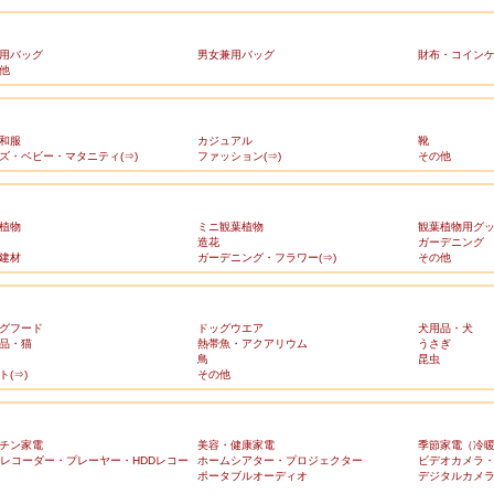
用バッグ
男女兼用バッグ
財布・コイン
他
和服
カジュアル
靴
ズ・ベビー・マタニティ(⇒)
ファッション(⇒)
その他
植物
ミニ観葉植物
観葉植物用グ
造花
ガーデニング
建材
ガーデニング・フラワー(⇒)
その他
グフード
ドッグウエア
犬用品・犬
品・猫
熱帯魚・アクアリウム
うさぎ
鳥
昆虫
ト(⇒)
その他
チン家電
美容・健康家電
季節家電（冷
Dレコーダー・プレーヤー・HDDレコー
ホームシアター・プロジェクター
ビデオカメラ
ポータブルオーディオ
デジタルカメ