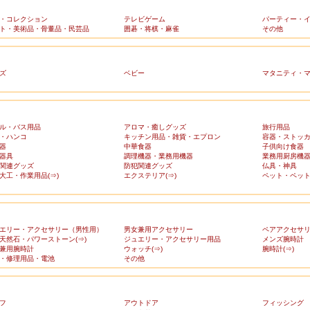
・コレクション
テレビゲーム
パーティー・
ト・美術品・骨董品・民芸品
囲碁・将棋・麻雀
その他
ズ
ベビー
マタニティ・
ル・バス用品
アロマ・癒しグッズ
旅行用品
・ハンコ
キッチン用品・雑貨・エプロン
容器・ストッ
器
中華食器
子供向け食器
器具
調理機器・業務用機器
業務用厨房機
関連グッズ
防犯関連グッズ
仏具・神具
大工・作業用品(⇒)
エクステリア(⇒)
ペット・ペット
エリー・アクセサリー（男性用）
男女兼用アクセサリー
ペアアクセサ
天然石・パワーストーン(⇒)
ジュエリー・アクセサリー用品
メンズ腕時計
兼用腕時計
ウォッチ(⇒)
腕時計(⇒)
・修理用品・電池
その他
フ
アウトドア
フィッシング