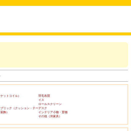
)
ポケットコイル）
羽毛布団
イス
ロールスクリーン
ァブリック（クッション・テー
デスク
布装飾）
インテリア小物・置物
その他（洋家具）