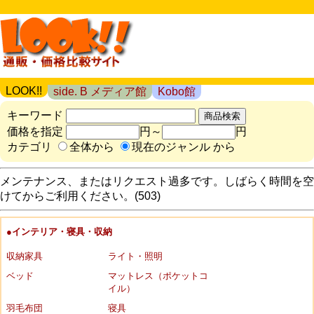
LOOK!!
side. B メディア館
Kobo館
キーワード
価格を指定
円～
円
カテゴリ
全体から
現在のジャンル から
メンテナンス、またはリクエスト過多です。しばらく時間を空
けてからご利用ください。(503)
●インテリア・寝具・収納
収納家具
ライト・照明
ベッド
マットレス（ポケットコ
イル）
羽毛布団
寝具