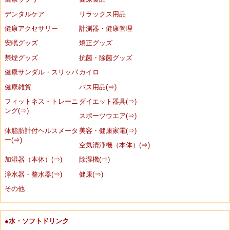
デンタルケア
リラックス用品
健康アクセサリー
計測器・健康管理
安眠グッズ
矯正グッズ
禁煙グッズ
抗菌・除菌グッズ
健康サンダル・スリッパ
カイロ
健康雑貨
バス用品(⇒)
フィットネス・トレーニ
ダイエット器具(⇒)
ング(⇒)
スポーツウエア(⇒)
体脂肪計付ヘルスメータ
美容・健康家電(⇒)
ー(⇒)
空気清浄機（本体）(⇒)
加湿器（本体）(⇒)
除湿機(⇒)
浄水器・整水器(⇒)
健康(⇒)
その他
●水・ソフトドリンク