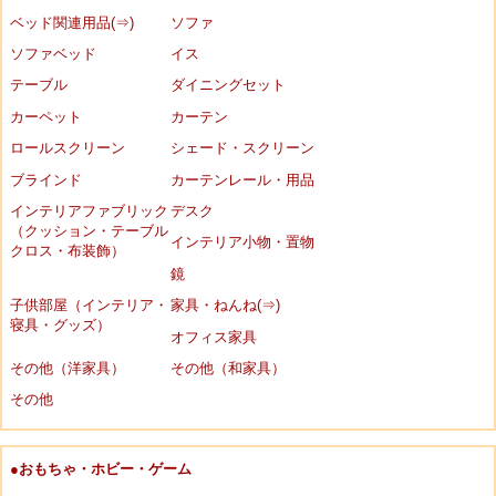
ベッド関連用品(⇒)
ソファ
ソファベッド
イス
テーブル
ダイニングセット
カーペット
カーテン
ロールスクリーン
シェード・スクリーン
ブラインド
カーテンレール・用品
インテリアファブリック
デスク
（クッション・テーブル
インテリア小物・置物
クロス・布装飾）
鏡
子供部屋（インテリア・
家具・ねんね(⇒)
寝具・グッズ）
オフィス家具
その他（洋家具）
その他（和家具）
その他
●おもちゃ・ホビー・ゲーム