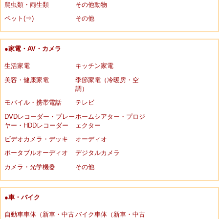
爬虫類・両生類
その他動物
ペット(⇒)
その他
●家電・AV・カメラ
生活家電
キッチン家電
美容・健康家電
季節家電（冷暖房・空
調）
モバイル・携帯電話
テレビ
DVDレコーダー・プレー
ホームシアター・プロジ
ヤー・HDDレコーダー
ェクター
ビデオカメラ・デッキ
オーディオ
ポータブルオーディオ
デジタルカメラ
カメラ・光学機器
その他
●車・バイク
自動車車体（新車・中古
バイク車体（新車・中古