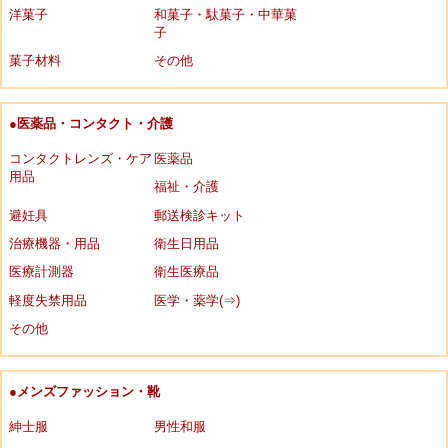
洋菓子
和菓子・駄菓子・中華菓
子
菓子材料
その他
●医薬品・コンタクト・介護
コンタクトレンズ・ケア
医薬品
用品
福祉・介護
避妊具
郵送検診キット
治療機器・用品
衛生日用品
医療計測器
衛生医療品
軽度失禁用品
医学・薬学(⇒)
その他
●メンズファッション・靴
紳士服
男性和服