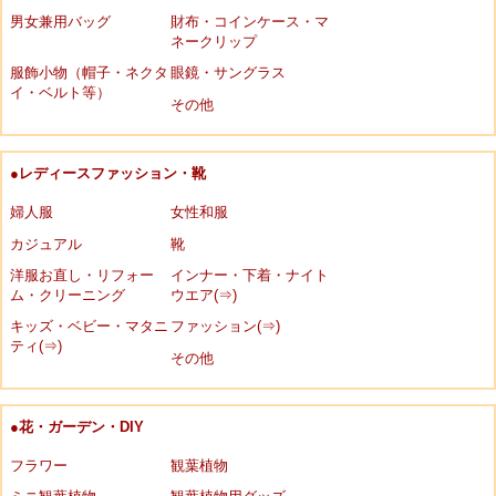
男女兼用バッグ
財布・コインケース・マ
ネークリップ
服飾小物（帽子・ネクタ
眼鏡・サングラス
イ・ベルト等）
その他
●レディースファッション・靴
婦人服
女性和服
カジュアル
靴
洋服お直し・リフォー
インナー・下着・ナイト
ム・クリーニング
ウエア(⇒)
キッズ・ベビー・マタニ
ファッション(⇒)
ティ(⇒)
その他
●花・ガーデン・DIY
フラワー
観葉植物