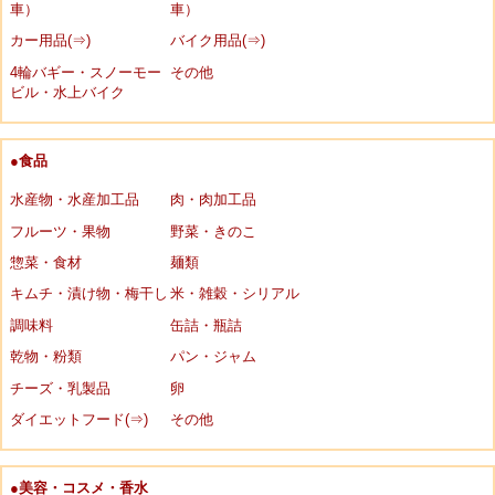
車）
車）
カー用品(⇒)
バイク用品(⇒)
4輪バギー・スノーモー
その他
ビル・水上バイク
●食品
水産物・水産加工品
肉・肉加工品
フルーツ・果物
野菜・きのこ
惣菜・食材
麺類
キムチ・漬け物・梅干し
米・雑穀・シリアル
調味料
缶詰・瓶詰
乾物・粉類
パン・ジャム
チーズ・乳製品
卵
ダイエットフード(⇒)
その他
●美容・コスメ・香水