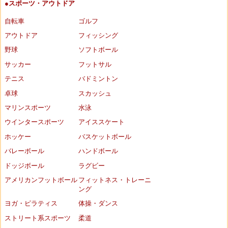
●スポーツ・アウトドア
自転車
ゴルフ
アウトドア
フィッシング
野球
ソフトボール
サッカー
フットサル
テニス
バドミントン
卓球
スカッシュ
マリンスポーツ
水泳
ウインタースポーツ
アイススケート
ホッケー
バスケットボール
バレーボール
ハンドボール
ドッジボール
ラグビー
アメリカンフットボール
フィットネス・トレーニ
ング
ヨガ・ピラティス
体操・ダンス
ストリート系スポーツ
柔道