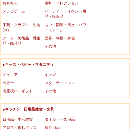
おもちゃ
趣味・コレクション
テレビゲーム
パーティー・イベント用
品・販促品
手芸・クラフト・生地
占い・開運・風水・パワ
(⇒)
ーストーン
アート・美術品・骨董
囲碁・将棋・麻雀
品・民芸品
その他
●キッズ・ベビー・マタニティ
ジュニア
キッズ
ベビー
マタニティ・ママ
出産祝い・ギフト
その他
●キッチン・日用品雑貨・文具
日用品・生活雑貨
タオル・バス用品
アロマ・癒しグッズ
旅行用品