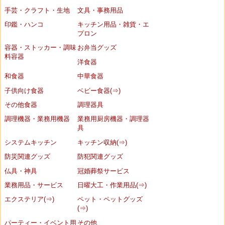
手芸・クラフト・生地
文具・事務用品
印鑑・ハンコ
キッチン用品・雑貨・エ
プロン
容器・ストッカー・調味
お弁当グッズ
料容器
洋食器
和食器
中華食器
子供向け食器
ベビー食器(⇒)
その他食器
調理器具
調理機器・業務用機器
業務用厨房機器・調理器
具
システムキッチン
キッチン収納(⇒)
防災関連グッズ
防犯関連グッズ
仏具・神具
冠婚葬祭サービス
業務用品・サービス
日曜大工・作業用品(⇒)
エクステリア(⇒)
ペット・ペットグッズ
(⇒)
パーティー・イベント用
その他