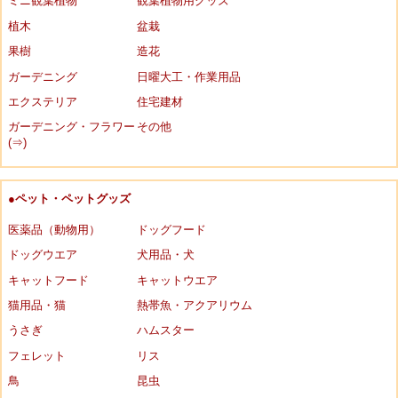
ミニ観葉植物
観葉植物用グッズ
植木
盆栽
果樹
造花
ガーデニング
日曜大工・作業用品
エクステリア
住宅建材
ガーデニング・フラワー
その他
(⇒)
●ペット・ペットグッズ
医薬品（動物用）
ドッグフード
ドッグウエア
犬用品・犬
キャットフード
キャットウエア
猫用品・猫
熱帯魚・アクアリウム
うさぎ
ハムスター
フェレット
リス
鳥
昆虫