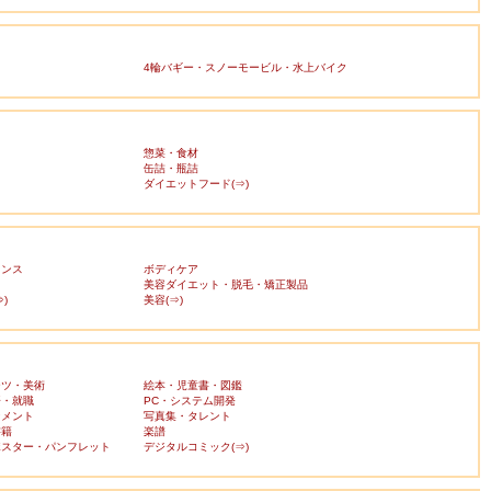
4輪バギー・スノーモービル・水上バイク
惣菜・食材
缶詰・瓶詰
ダイエットフード(⇒)
ランス
ボディケア
美容ダイエット・脱毛・矯正製品
)
美容(⇒)
ーツ・美術
絵本・児童書・図鑑
済・就職
PC・システム開発
ンメント
写真集・タレント
書籍
楽譜
ポスター・パンフレット
デジタルコミック(⇒)