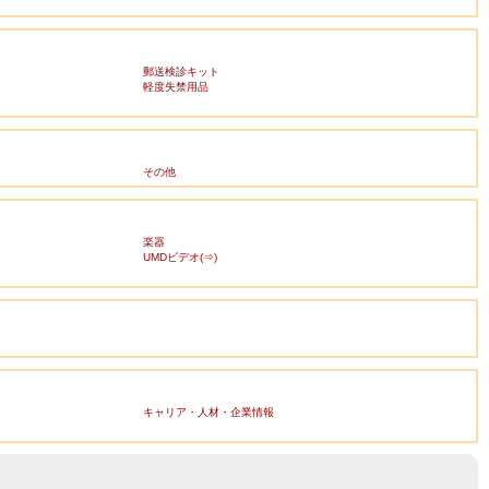
郵送検診キット
軽度失禁用品
その他
楽器
UMDビデオ(⇒)
キャリア・人材・企業情報