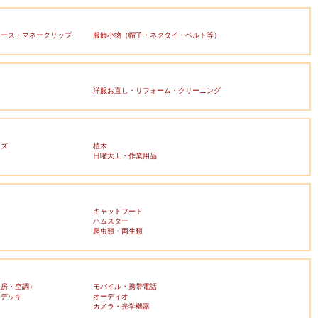
ケース・マネークリップ
服飾小物（帽子・ネクタイ・ベルト等）
洋服お直し・リフォーム・クリーニング
ッズ
植木
日曜大工・作業用品
キャットフード
ハムスター
爬虫類・両生類
暖房・空調）
モバイル・携帯電話
・デッキ
オーディオ
ラ
カメラ・光学機器