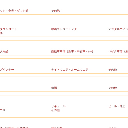
ット・金券・ギフト券
その他
ダウンロード
動画ストリーミング
デジタルコミ
他
ク用品
自動車車体（新車・中古車）(⇒)
バイク車体（新
ズインナー
ナイトウエア・ルームウエア
その他
梅酒
その他
リキュール
ビール・地ビ
コリ
その他