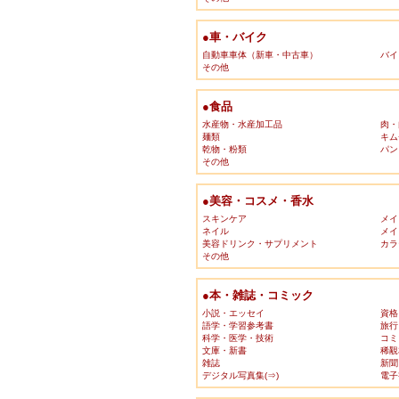
●車・バイク
自動車車体（新車・中古車）
バイ
その他
●食品
水産物・水産加工品
肉・
麺類
キム
乾物・粉類
パン
その他
●美容・コスメ・香水
スキンケア
メイ
ネイル
メイ
美容ドリンク・サプリメント
カラ
その他
●本・雑誌・コミック
小説・エッセイ
資格
語学・学習参考書
旅行
科学・医学・技術
コミ
文庫・新書
稀覯
雑誌
新聞
デジタル写真集(⇒)
電子