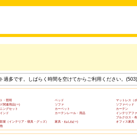
過多です。しばらく時間を空けてからご利用ください。(503
ト・照明
ベッド
マットレス（
ド関連用品(⇒)
ソファ
ソファベッド
ニングセット
カーペット
カーテン
インド
カーテンレール・用品
インテリアフ
ブルクロス・
部屋（インテリア・寝具・グッズ）
家具・ねんね(⇒)
オフィス家具
他