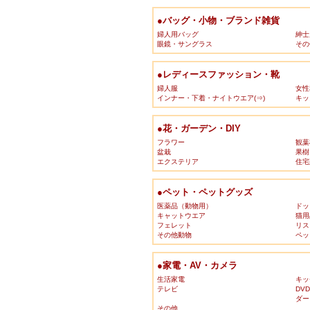
●バッグ・小物・ブランド雑貨
婦人用バッグ
紳士
眼鏡・サングラス
その
●レディースファッション・靴
婦人服
女性
インナー・下着・ナイトウエア(⇒)
キッ
●花・ガーデン・DIY
フラワー
観葉
盆栽
果樹
エクステリア
住宅
●ペット・ペットグッズ
医薬品（動物用）
ドッ
キャットウエア
猫用
フェレット
リス
その他動物
ペッ
●家電・AV・カメラ
生活家電
キッ
テレビ
DV
ダー
その他