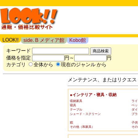
LOOK!!
side. B メディア館
Kobo館
キーワード
価格を指定
円～
円
カテゴリ
全体から
現在のジャンル から
メンテナンス、またはリクエスト
●インテリア・寝具・収納
収納家具
ライ
寝具
ベッ
テーブル
ダイ
シェード・スクリーン
ブラ
鏡
子供
その他（和家具）
その