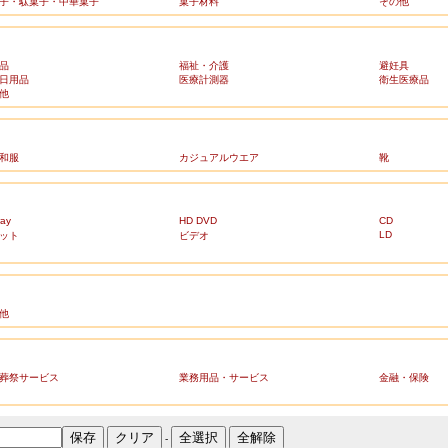
子・駄菓子・中華菓子
菓子材料
その他
品
福祉・介護
避妊具
日用品
医療計測器
衛生医療品
他
和服
カジュアルウエア
靴
ray
HD DVD
CD
LD
ット
ビデオ
他
葬祭サービス
業務用品・サービス
金融・保険
-