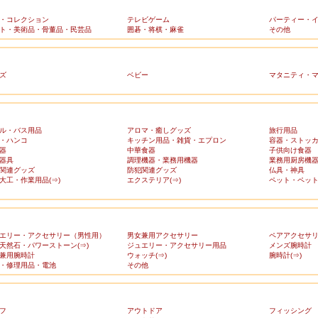
・コレクション
テレビゲーム
パーティー・
ト・美術品・骨董品・民芸品
囲碁・将棋・麻雀
その他
ズ
ベビー
マタニティ・
ル・バス用品
アロマ・癒しグッズ
旅行用品
・ハンコ
キッチン用品・雑貨・エプロン
容器・ストッ
器
中華食器
子供向け食器
器具
調理機器・業務用機器
業務用厨房機
関連グッズ
防犯関連グッズ
仏具・神具
大工・作業用品(⇒)
エクステリア(⇒)
ペット・ペット
エリー・アクセサリー（男性用）
男女兼用アクセサリー
ペアアクセサ
天然石・パワーストーン(⇒)
ジュエリー・アクセサリー用品
メンズ腕時計
兼用腕時計
ウォッチ(⇒)
腕時計(⇒)
・修理用品・電池
その他
フ
アウトドア
フィッシング