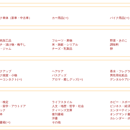
ク車体（新車・中古車）
カー用品(⇒)
バイク用品(⇒)
肉加工品
フルーツ・果物
野菜・きのこ
チ・漬け物・梅干し
米・雑穀・シリアル
調味料
・ジャム
チーズ・乳製品
卵
クアップ
ヘアケア
香水・フレグ
ク雑貨・小物
バスグッズ
男性用化粧品
ーコンタクト(⇒)
アロマ・癒しグッズ(⇒)
デンタルケア(⇒
・検定
ライフスタイル
ホビー・スポ
・留学・アウトドア
人文・地歴・哲学・社会
ビジネス・経
ック
ティーンズ文庫
エンターテイ
本
復刊書籍
オンデマンド
洋書
カレンダー・
書籍(⇒)
その他