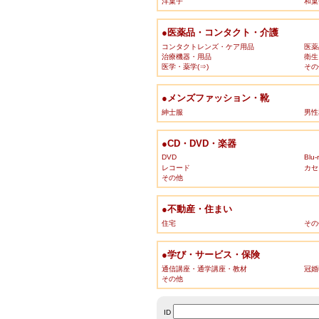
洋菓子
和菓
●医薬品・コンタクト・介護
コンタクトレンズ・ケア用品
医薬
治療機器・用品
衛生
医学・薬学(⇒)
その
●メンズファッション・靴
紳士服
男性
●CD・DVD・楽器
DVD
Blu-
レコード
カセ
その他
●不動産・住まい
住宅
その
●学び・サービス・保険
通信講座・通学講座・教材
冠婚
その他
ID