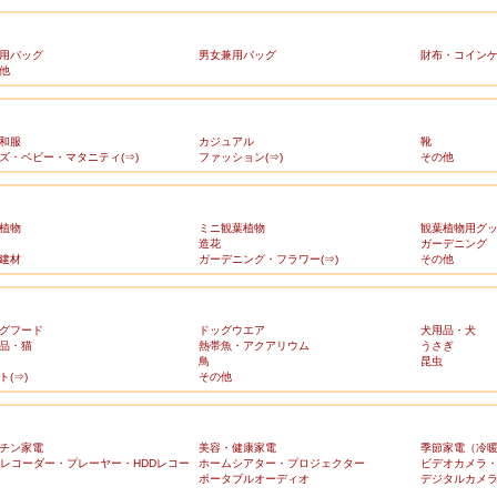
用バッグ
男女兼用バッグ
財布・コイン
他
和服
カジュアル
靴
ズ・ベビー・マタニティ(⇒)
ファッション(⇒)
その他
植物
ミニ観葉植物
観葉植物用グ
造花
ガーデニング
建材
ガーデニング・フラワー(⇒)
その他
グフード
ドッグウエア
犬用品・犬
品・猫
熱帯魚・アクアリウム
うさぎ
鳥
昆虫
ト(⇒)
その他
チン家電
美容・健康家電
季節家電（冷
Dレコーダー・プレーヤー・HDDレコー
ホームシアター・プロジェクター
ビデオカメラ
ポータブルオーディオ
デジタルカメ