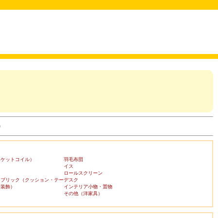
)
ポケットコイル）
羽毛布団
イス
ロールスクリーン
ァブリック（クッション・テー
デスク
布装飾）
インテリア小物・置物
その他（洋家具）