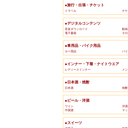
●旅行・出張・チケット
トラベル
チケ
●デジタルコンテンツ
音楽ダウンロード
動画
電子書籍
その
●車用品・バイク用品
カー用品
バイ
●インナー・下着・ナイトウエア
レディースインナー
メン
●日本酒・焼酎
日本酒
焼酎
●ビール・洋酒
ワイン
洋酒
中国酒
マッ
●スイーツ