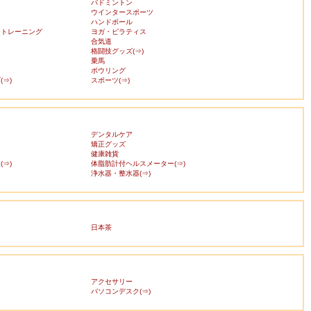
バドミントン
ウインタースポーツ
ハンドボール
・トレーニング
ヨガ・ピラティス
合気道
格闘技グッズ(⇒)
乗馬
ボウリング
⇒)
スポーツ(⇒)
デンタルケア
矯正グッズ
健康雑貨
⇒)
体脂肪計付ヘルスメーター(⇒)
浄水器・整水器(⇒)
日本茶
アクセサリー
ス
パソコンデスク(⇒)