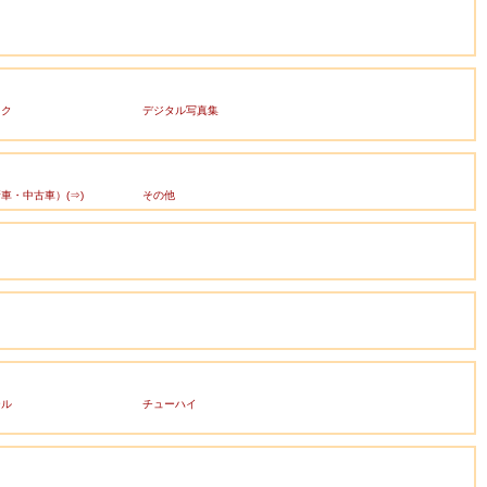
ック
デジタル写真集
車・中古車）(⇒)
その他
ール
チューハイ