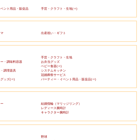
イベント用品・販促品
手芸・クラフト・生地(⇒)
ママ
出産祝い・ギフト
手芸・クラフト・生地
カー・調味料容器
お弁当グッズ
ベビー食器(⇒)
器・調理器具
システムキッチン
冠婚葬祭サービス
グッズ(⇒)
パーティー・イベント用品・販促品(⇒)
リー
結婚指輪（マリッジリング）
レディース腕時計
キャラクター腕時計
野球