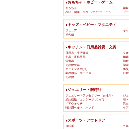
●おもちゃ・ホビー・ゲーム
おもちゃ
趣味
占い・開運・風水・パワーストーン
アー
●キッズ・ベビー・マタニティ
ジュニア
キッ
その他
●キッチン・日用品雑貨・文具
日用品・生活雑貨
タオ
文具・事務用品
印鑑
洋食器
和食
その他食器
調理
キッチン収納(⇒)
防災
業務用品・サービス
日曜
その他
●ジュエリー・腕時計
ジュエリー・アクセサリー（女性用）
ジュ
婚約指輪（エンゲージリング）
石・
ペアウォッチ
男女
時計用ベルト・バンド
ケア
●スポーツ・アウトドア
自転車
ゴル