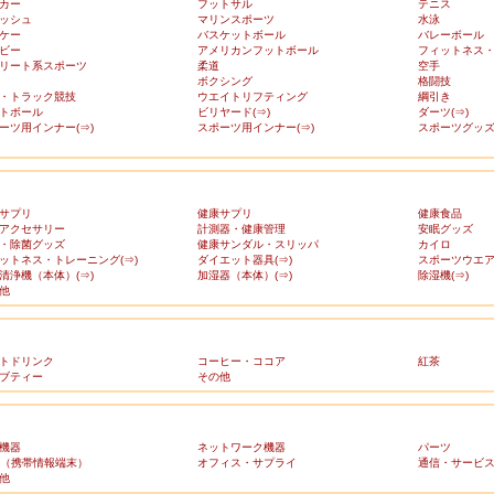
カー
フットサル
テニス
ッシュ
マリンスポーツ
水泳
ケー
バスケットボール
バレーボール
ビー
アメリカンフットボール
フィットネス
リート系スポーツ
柔道
空手
ボクシング
格闘技
・トラック競技
ウエイトリフティング
綱引き
トボール
ビリヤード(⇒)
ダーツ(⇒)
ーツ用インナー(⇒)
スポーツ用インナー(⇒)
スポーツグッズ(
サプリ
健康サプリ
健康食品
アクセサリー
計測器・健康管理
安眠グッズ
・除菌グッズ
健康サンダル・スリッパ
カイロ
ットネス・トレーニング(⇒)
ダイエット器具(⇒)
スポーツウエア(
清浄機（本体）(⇒)
加湿器（本体）(⇒)
除湿機(⇒)
他
トドリンク
コーヒー・ココア
紅茶
ブティー
その他
機器
ネットワーク機器
パーツ
A（携帯情報端末）
オフィス・サプライ
通信・サービ
他