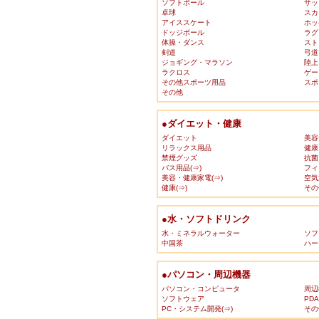
ソフトボール
サッ
卓球
スカ
アイススケート
ホッ
ドッジボール
ラグ
体操・ダンス
スト
剣道
弓道
ジョギング・マラソン
陸上
ラクロス
ゲー
その他スポーツ用品
スポ
その他
●ダイエット・健康
ダイエット
美容
リラックス用品
健康
禁煙グッズ
抗菌
バス用品(⇒)
フィ
美容・健康家電(⇒)
空気
健康(⇒)
その
●水・ソフトドリンク
水・ミネラルウォーター
ソフ
中国茶
ハー
●パソコン・周辺機器
パソコン・コンピュータ
周辺
ソフトウェア
PD
PC・システム開発(⇒)
その