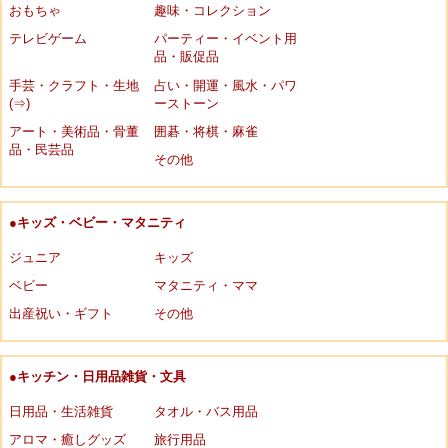
おもちゃ
趣味・コレクション
テレビゲーム
パーティー・イベント用
品・販促品
手芸・クラフト・生地
占い・開運・風水・パワ
(⇒)
ーストーン
アート・美術品・骨董
囲碁・将棋・麻雀
品・民芸品
その他
●キッズ・ベビー・マタニティ
ジュニア
キッズ
ベビー
マタニティ・ママ
出産祝い・ギフト
その他
●キッチン・日用品雑貨・文具
日用品・生活雑貨
タオル・バス用品
アロマ・癒しグッズ
旅行用品