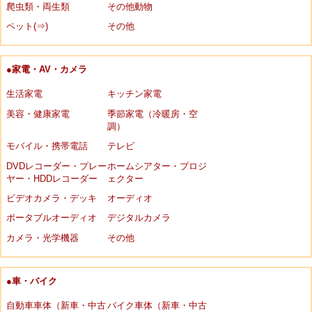
爬虫類・両生類
その他動物
ペット(⇒)
その他
●家電・AV・カメラ
生活家電
キッチン家電
美容・健康家電
季節家電（冷暖房・空
調）
モバイル・携帯電話
テレビ
DVDレコーダー・プレー
ホームシアター・プロジ
ヤー・HDDレコーダー
ェクター
ビデオカメラ・デッキ
オーディオ
ポータブルオーディオ
デジタルカメラ
カメラ・光学機器
その他
●車・バイク
自動車車体（新車・中古
バイク車体（新車・中古