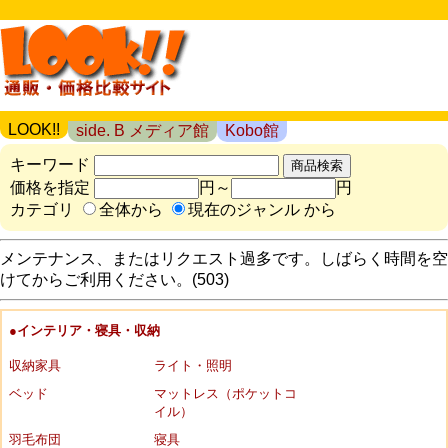
LOOK!!
side. B メディア館
Kobo館
キーワード
価格を指定
円～
円
カテゴリ
全体から
現在のジャンル から
メンテナンス、またはリクエスト過多です。しばらく時間を空
けてからご利用ください。(503)
●インテリア・寝具・収納
収納家具
ライト・照明
ベッド
マットレス（ポケットコ
イル）
羽毛布団
寝具