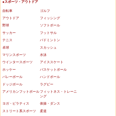
●スポーツ・アウトドア
自転車
ゴルフ
アウトドア
フィッシング
野球
ソフトボール
サッカー
フットサル
テニス
バドミントン
卓球
スカッシュ
マリンスポーツ
水泳
ウインタースポーツ
アイススケート
ホッケー
バスケットボール
バレーボール
ハンドボール
ドッジボール
ラグビー
アメリカンフットボール
フィットネス・トレーニ
ング
ヨガ・ピラティス
体操・ダンス
ストリート系スポーツ
柔道