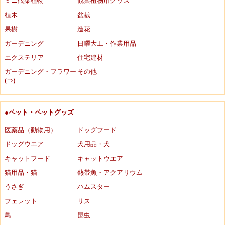
ミニ観葉植物
観葉植物用グッズ
植木
盆栽
果樹
造花
ガーデニング
日曜大工・作業用品
エクステリア
住宅建材
ガーデニング・フラワー
その他
(⇒)
●ペット・ペットグッズ
医薬品（動物用）
ドッグフード
ドッグウエア
犬用品・犬
キャットフード
キャットウエア
猫用品・猫
熱帯魚・アクアリウム
うさぎ
ハムスター
フェレット
リス
鳥
昆虫