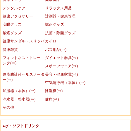
デンタルケア
リラックス用品
健康アクセサリー
計測器・健康管理
安眠グッズ
矯正グッズ
禁煙グッズ
抗菌・除菌グッズ
健康サンダル・スリッパ
カイロ
健康雑貨
バス用品(⇒)
フィットネス・トレーニ
ダイエット器具(⇒)
ング(⇒)
スポーツウエア(⇒)
体脂肪計付ヘルスメータ
美容・健康家電(⇒)
ー(⇒)
空気清浄機（本体）(⇒)
加湿器（本体）(⇒)
除湿機(⇒)
浄水器・整水器(⇒)
健康(⇒)
その他
●水・ソフトドリンク