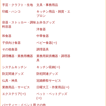
手芸・クラフト・生地
文具・事務用品
印鑑・ハンコ
キッチン用品・雑貨・エ
プロン
容器・ストッカー・調味
お弁当グッズ
料容器
洋食器
和食器
中華食器
子供向け食器
ベビー食器(⇒)
その他食器
調理器具
調理機器・業務用機器
業務用厨房機器・調理器
具
システムキッチン
キッチン収納(⇒)
防災関連グッズ
防犯関連グッズ
仏具・神具
冠婚葬祭サービス
業務用品・サービス
日曜大工・作業用品(⇒)
エクステリア(⇒)
ペット・ペットグッズ
(⇒)
パーティー・イベント用
その他