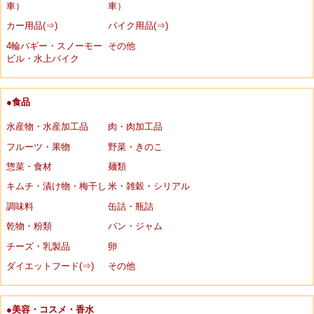
車）
車）
カー用品(⇒)
バイク用品(⇒)
4輪バギー・スノーモー
その他
ビル・水上バイク
●食品
水産物・水産加工品
肉・肉加工品
フルーツ・果物
野菜・きのこ
惣菜・食材
麺類
キムチ・漬け物・梅干し
米・雑穀・シリアル
調味料
缶詰・瓶詰
乾物・粉類
パン・ジャム
チーズ・乳製品
卵
ダイエットフード(⇒)
その他
●美容・コスメ・香水