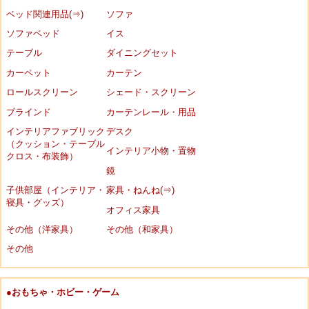
ベッド関連用品(⇒)
ソファ
ソファベッド
イス
テーブル
ダイニングセット
カーペット
カーテン
ロールスクリーン
シェード・スクリーン
ブラインド
カーテンレール・用品
インテリアファブリック
デスク
（クッション・テーブル
インテリア小物・置物
クロス・布装飾）
鏡
子供部屋（インテリア・
家具・ねんね(⇒)
寝具・グッズ）
オフィス家具
その他（洋家具）
その他（和家具）
その他
●おもちゃ・ホビー・ゲーム