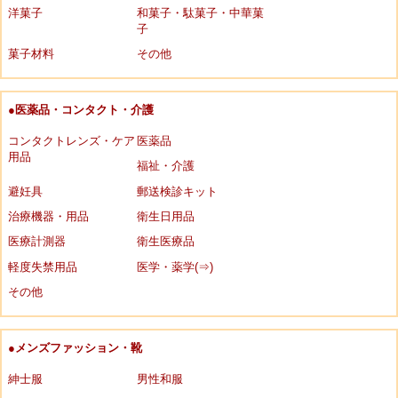
洋菓子
和菓子・駄菓子・中華菓
子
菓子材料
その他
●医薬品・コンタクト・介護
コンタクトレンズ・ケア
医薬品
用品
福祉・介護
避妊具
郵送検診キット
治療機器・用品
衛生日用品
医療計測器
衛生医療品
軽度失禁用品
医学・薬学(⇒)
その他
●メンズファッション・靴
紳士服
男性和服