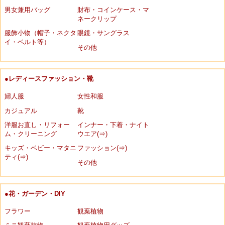
男女兼用バッグ
財布・コインケース・マ
ネークリップ
服飾小物（帽子・ネクタ
眼鏡・サングラス
イ・ベルト等）
その他
●レディースファッション・靴
婦人服
女性和服
カジュアル
靴
洋服お直し・リフォー
インナー・下着・ナイト
ム・クリーニング
ウエア(⇒)
キッズ・ベビー・マタニ
ファッション(⇒)
ティ(⇒)
その他
●花・ガーデン・DIY
フラワー
観葉植物