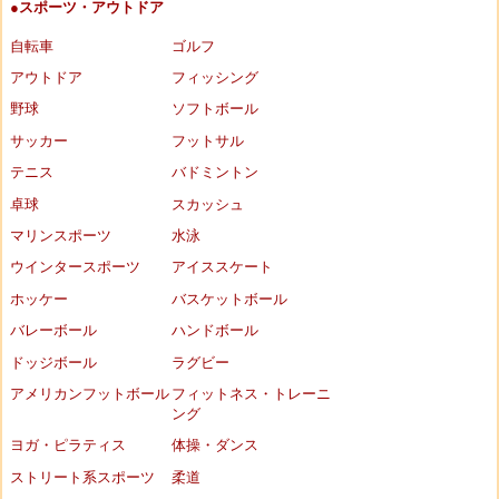
●スポーツ・アウトドア
自転車
ゴルフ
アウトドア
フィッシング
野球
ソフトボール
サッカー
フットサル
テニス
バドミントン
卓球
スカッシュ
マリンスポーツ
水泳
ウインタースポーツ
アイススケート
ホッケー
バスケットボール
バレーボール
ハンドボール
ドッジボール
ラグビー
アメリカンフットボール
フィットネス・トレーニ
ング
ヨガ・ピラティス
体操・ダンス
ストリート系スポーツ
柔道