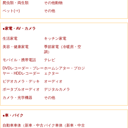
爬虫類・両生類
その他動物
ペット(⇒)
その他
●家電・AV・カメラ
生活家電
キッチン家電
美容・健康家電
季節家電（冷暖房・空
調）
モバイル・携帯電話
テレビ
DVDレコーダー・プレー
ホームシアター・プロジ
ヤー・HDDレコーダー
ェクター
ビデオカメラ・デッキ
オーディオ
ポータブルオーディオ
デジタルカメラ
カメラ・光学機器
その他
●車・バイク
自動車車体（新車・中古
バイク車体（新車・中古