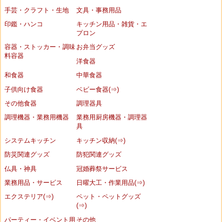
手芸・クラフト・生地
文具・事務用品
印鑑・ハンコ
キッチン用品・雑貨・エ
プロン
容器・ストッカー・調味
お弁当グッズ
料容器
洋食器
和食器
中華食器
子供向け食器
ベビー食器(⇒)
その他食器
調理器具
調理機器・業務用機器
業務用厨房機器・調理器
具
システムキッチン
キッチン収納(⇒)
防災関連グッズ
防犯関連グッズ
仏具・神具
冠婚葬祭サービス
業務用品・サービス
日曜大工・作業用品(⇒)
エクステリア(⇒)
ペット・ペットグッズ
(⇒)
パーティー・イベント用
その他