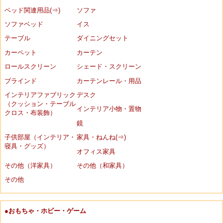
ベッド関連用品(⇒)
ソファ
ソファベッド
イス
テーブル
ダイニングセット
カーペット
カーテン
ロールスクリーン
シェード・スクリーン
ブラインド
カーテンレール・用品
インテリアファブリック
デスク
（クッション・テーブル
インテリア小物・置物
クロス・布装飾）
鏡
子供部屋（インテリア・
家具・ねんね(⇒)
寝具・グッズ）
オフィス家具
その他（洋家具）
その他（和家具）
その他
●おもちゃ・ホビー・ゲーム