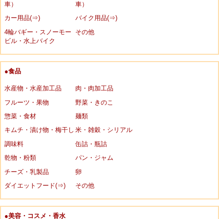
車）
車）
カー用品(⇒)
バイク用品(⇒)
4輪バギー・スノーモー
その他
ビル・水上バイク
●食品
水産物・水産加工品
肉・肉加工品
フルーツ・果物
野菜・きのこ
惣菜・食材
麺類
キムチ・漬け物・梅干し
米・雑穀・シリアル
調味料
缶詰・瓶詰
乾物・粉類
パン・ジャム
チーズ・乳製品
卵
ダイエットフード(⇒)
その他
●美容・コスメ・香水