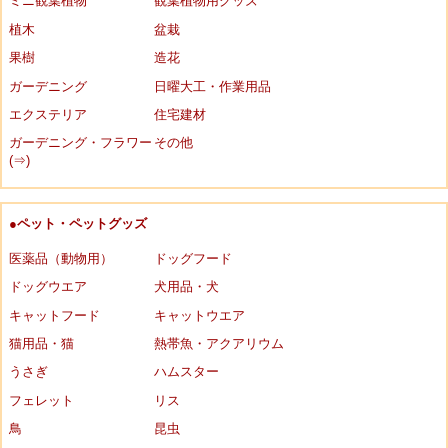
ミニ観葉植物
観葉植物用グッズ
植木
盆栽
果樹
造花
ガーデニング
日曜大工・作業用品
エクステリア
住宅建材
ガーデニング・フラワー
その他
(⇒)
●ペット・ペットグッズ
医薬品（動物用）
ドッグフード
ドッグウエア
犬用品・犬
キャットフード
キャットウエア
猫用品・猫
熱帯魚・アクアリウム
うさぎ
ハムスター
フェレット
リス
鳥
昆虫