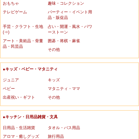
おもちゃ
趣味・コレクション
テレビゲーム
パーティー・イベント用
品・販促品
手芸・クラフト・生地
占い・開運・風水・パワ
(⇒)
ーストーン
アート・美術品・骨董
囲碁・将棋・麻雀
品・民芸品
その他
●キッズ・ベビー・マタニティ
ジュニア
キッズ
ベビー
マタニティ・ママ
出産祝い・ギフト
その他
●キッチン・日用品雑貨・文具
日用品・生活雑貨
タオル・バス用品
アロマ・癒しグッズ
旅行用品