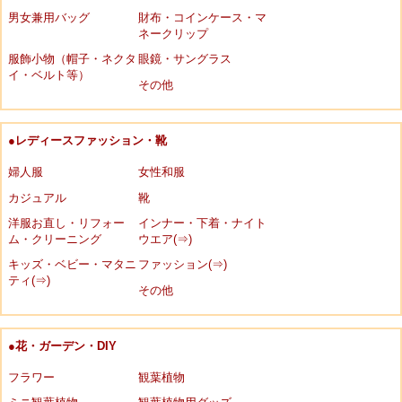
男女兼用バッグ
財布・コインケース・マ
ネークリップ
服飾小物（帽子・ネクタ
眼鏡・サングラス
イ・ベルト等）
その他
●レディースファッション・靴
婦人服
女性和服
カジュアル
靴
洋服お直し・リフォー
インナー・下着・ナイト
ム・クリーニング
ウエア(⇒)
キッズ・ベビー・マタニ
ファッション(⇒)
ティ(⇒)
その他
●花・ガーデン・DIY
フラワー
観葉植物