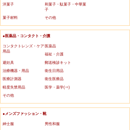
洋菓子
和菓子・駄菓子・中華菓
子
菓子材料
その他
●医薬品・コンタクト・介護
コンタクトレンズ・ケア
医薬品
用品
福祉・介護
避妊具
郵送検診キット
治療機器・用品
衛生日用品
医療計測器
衛生医療品
軽度失禁用品
医学・薬学(⇒)
その他
●メンズファッション・靴
紳士服
男性和服