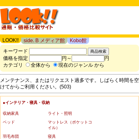
LOOK!!
side. B メディア館
Kobo館
キーワード
価格を指定
円～
円
カテゴリ
全体から
現在のジャンル から
メンテナンス、またはリクエスト過多です。しばらく時間を空
けてからご利用ください。(503)
●インテリア・寝具・収納
収納家具
ライト・照明
ベッド
マットレス（ポケットコ
イル）
羽毛布団
寝具