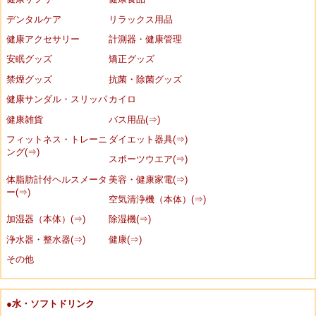
デンタルケア
リラックス用品
健康アクセサリー
計測器・健康管理
安眠グッズ
矯正グッズ
禁煙グッズ
抗菌・除菌グッズ
健康サンダル・スリッパ
カイロ
健康雑貨
バス用品(⇒)
フィットネス・トレーニ
ダイエット器具(⇒)
ング(⇒)
スポーツウエア(⇒)
体脂肪計付ヘルスメータ
美容・健康家電(⇒)
ー(⇒)
空気清浄機（本体）(⇒)
加湿器（本体）(⇒)
除湿機(⇒)
浄水器・整水器(⇒)
健康(⇒)
その他
●水・ソフトドリンク