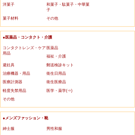
洋菓子
和菓子・駄菓子・中華菓
子
菓子材料
その他
●医薬品・コンタクト・介護
コンタクトレンズ・ケア
医薬品
用品
福祉・介護
避妊具
郵送検診キット
治療機器・用品
衛生日用品
医療計測器
衛生医療品
軽度失禁用品
医学・薬学(⇒)
その他
●メンズファッション・靴
紳士服
男性和服