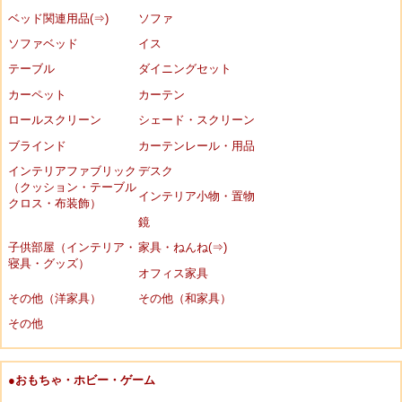
ベッド関連用品(⇒)
ソファ
ソファベッド
イス
テーブル
ダイニングセット
カーペット
カーテン
ロールスクリーン
シェード・スクリーン
ブラインド
カーテンレール・用品
インテリアファブリック
デスク
（クッション・テーブル
インテリア小物・置物
クロス・布装飾）
鏡
子供部屋（インテリア・
家具・ねんね(⇒)
寝具・グッズ）
オフィス家具
その他（洋家具）
その他（和家具）
その他
●おもちゃ・ホビー・ゲーム