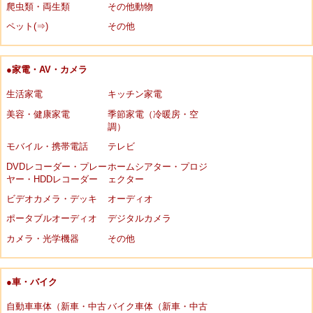
爬虫類・両生類
その他動物
ペット(⇒)
その他
●家電・AV・カメラ
生活家電
キッチン家電
美容・健康家電
季節家電（冷暖房・空
調）
モバイル・携帯電話
テレビ
DVDレコーダー・プレー
ホームシアター・プロジ
ヤー・HDDレコーダー
ェクター
ビデオカメラ・デッキ
オーディオ
ポータブルオーディオ
デジタルカメラ
カメラ・光学機器
その他
●車・バイク
自動車車体（新車・中古
バイク車体（新車・中古