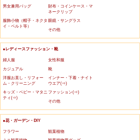
男女兼用バッグ
財布・コインケース・マ
ネークリップ
服飾小物（帽子・ネクタ
眼鏡・サングラス
イ・ベルト等）
その他
●レディースファッション・靴
婦人服
女性和服
カジュアル
靴
洋服お直し・リフォー
インナー・下着・ナイト
ム・クリーニング
ウエア(⇒)
キッズ・ベビー・マタニ
ファッション(⇒)
ティ(⇒)
その他
●花・ガーデン・DIY
フラワー
観葉植物