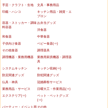
手芸・クラフト・生地
文具・事務用品
印鑑・ハンコ
キッチン用品・雑貨・エ
プロン
容器・ストッカー・調味
お弁当グッズ
料容器
洋食器
和食器
中華食器
子供向け食器
ベビー食器(⇒)
その他食器
調理器具
調理機器・業務用機器
業務用厨房機器・調理器
具
システムキッチン
キッチン収納(⇒)
防災関連グッズ
防犯関連グッズ
仏具・神具
冠婚葬祭サービス
業務用品・サービス
日曜大工・作業用品(⇒)
エクステリア(⇒)
ペット・ペットグッズ
(⇒)
パーティー・イベント用
その他