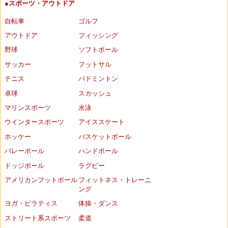
●スポーツ・アウトドア
自転車
ゴルフ
アウトドア
フィッシング
野球
ソフトボール
サッカー
フットサル
テニス
バドミントン
卓球
スカッシュ
マリンスポーツ
水泳
ウインタースポーツ
アイススケート
ホッケー
バスケットボール
バレーボール
ハンドボール
ドッジボール
ラグビー
アメリカンフットボール
フィットネス・トレーニ
ング
ヨガ・ピラティス
体操・ダンス
ストリート系スポーツ
柔道