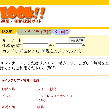
LOOK!!
side. B メディア館
Kobo館
キーワード
価格を指定
円～
円
カテゴリ
全体から
現在のジャンル から
メンテナンス、またはリクエスト過多です。しばらく時間を空
けてからご利用ください。(503)
●インテリア・寝具・収納
収納家具
ライト・照明
ベッド
マットレス（ポケットコ
イル）
羽毛布団
寝具