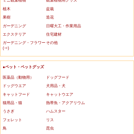
ミニ観葉植物
観葉植物用グッズ
植木
盆栽
果樹
造花
ガーデニング
日曜大工・作業用品
エクステリア
住宅建材
ガーデニング・フラワー
その他
(⇒)
●ペット・ペットグッズ
医薬品（動物用）
ドッグフード
ドッグウエア
犬用品・犬
キャットフード
キャットウエア
猫用品・猫
熱帯魚・アクアリウム
うさぎ
ハムスター
フェレット
リス
鳥
昆虫