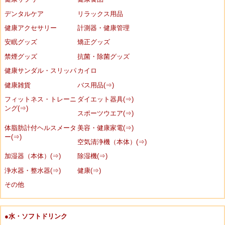
デンタルケア
リラックス用品
健康アクセサリー
計測器・健康管理
安眠グッズ
矯正グッズ
禁煙グッズ
抗菌・除菌グッズ
健康サンダル・スリッパ
カイロ
健康雑貨
バス用品(⇒)
フィットネス・トレーニ
ダイエット器具(⇒)
ング(⇒)
スポーツウエア(⇒)
体脂肪計付ヘルスメータ
美容・健康家電(⇒)
ー(⇒)
空気清浄機（本体）(⇒)
加湿器（本体）(⇒)
除湿機(⇒)
浄水器・整水器(⇒)
健康(⇒)
その他
●水・ソフトドリンク