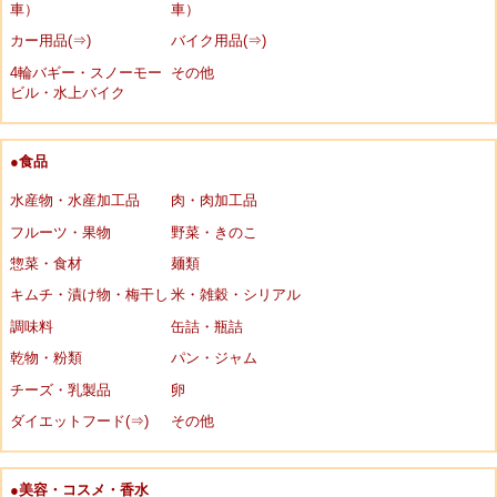
車）
車）
カー用品(⇒)
バイク用品(⇒)
4輪バギー・スノーモー
その他
ビル・水上バイク
●食品
水産物・水産加工品
肉・肉加工品
フルーツ・果物
野菜・きのこ
惣菜・食材
麺類
キムチ・漬け物・梅干し
米・雑穀・シリアル
調味料
缶詰・瓶詰
乾物・粉類
パン・ジャム
チーズ・乳製品
卵
ダイエットフード(⇒)
その他
●美容・コスメ・香水