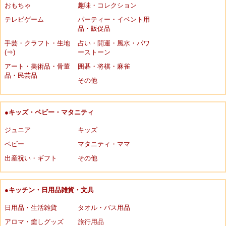
おもちゃ
趣味・コレクション
テレビゲーム
パーティー・イベント用
品・販促品
手芸・クラフト・生地
占い・開運・風水・パワ
(⇒)
ーストーン
アート・美術品・骨董
囲碁・将棋・麻雀
品・民芸品
その他
●キッズ・ベビー・マタニティ
ジュニア
キッズ
ベビー
マタニティ・ママ
出産祝い・ギフト
その他
●キッチン・日用品雑貨・文具
日用品・生活雑貨
タオル・バス用品
アロマ・癒しグッズ
旅行用品