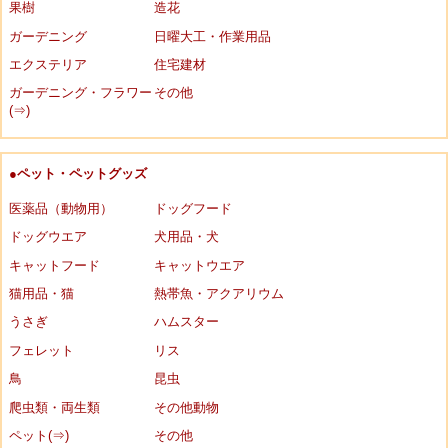
果樹
造花
ガーデニング
日曜大工・作業用品
エクステリア
住宅建材
ガーデニング・フラワー
その他
(⇒)
●ペット・ペットグッズ
医薬品（動物用）
ドッグフード
ドッグウエア
犬用品・犬
キャットフード
キャットウエア
猫用品・猫
熱帯魚・アクアリウム
うさぎ
ハムスター
フェレット
リス
鳥
昆虫
爬虫類・両生類
その他動物
ペット(⇒)
その他