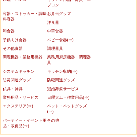
プロン
容器・ストッカー・調味
お弁当グッズ
料容器
洋食器
和食器
中華食器
子供向け食器
ベビー食器(⇒)
その他食器
調理器具
調理機器・業務用機器
業務用厨房機器・調理器
具
システムキッチン
キッチン収納(⇒)
防災関連グッズ
防犯関連グッズ
仏具・神具
冠婚葬祭サービス
業務用品・サービス
日曜大工・作業用品(⇒)
エクステリア(⇒)
ペット・ペットグッズ
(⇒)
パーティー・イベント用
その他
品・販促品(⇒)