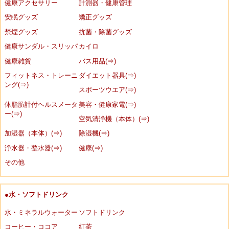
健康アクセサリー
計測器・健康管理
安眠グッズ
矯正グッズ
禁煙グッズ
抗菌・除菌グッズ
健康サンダル・スリッパ
カイロ
健康雑貨
バス用品(⇒)
フィットネス・トレーニ
ダイエット器具(⇒)
ング(⇒)
スポーツウエア(⇒)
体脂肪計付ヘルスメータ
美容・健康家電(⇒)
ー(⇒)
空気清浄機（本体）(⇒)
加湿器（本体）(⇒)
除湿機(⇒)
浄水器・整水器(⇒)
健康(⇒)
その他
●水・ソフトドリンク
水・ミネラルウォーター
ソフトドリンク
コーヒー・ココア
紅茶