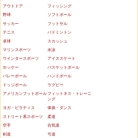
アウトドア
フィッシング
野球
ソフトボール
サッカー
フットサル
テニス
バドミントン
卓球
スカッシュ
マリンスポーツ
水泳
ウインタースポーツ
アイススケート
ホッケー
バスケットボール
バレーボール
ハンドボール
ドッジボール
ラグビー
アメリカンフットボール
フィットネス・トレーニ
ング
ヨガ・ピラティス
体操・ダンス
ストリート系スポーツ
柔道
空手
合気道
剣道
弓道