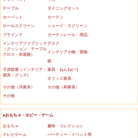
テーブル
ダイニングセット
カーペット
カーテン
ロールスクリーン
シェード・スクリーン
ブラインド
カーテンレール・用品
インテリアファブリック
デスク
（クッション・テーブル
インテリア小物・置物
クロス・布装飾）
鏡
子供部屋（インテリア・
家具・ねんね(⇒)
寝具・グッズ）
オフィス家具
その他（洋家具）
その他（和家具）
その他
●おもちゃ・ホビー・ゲーム
おもちゃ
趣味・コレクション
テレビゲーム
パーティー・イベント用