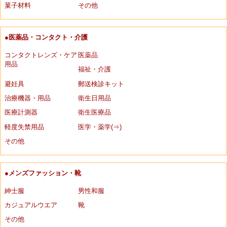
菓子材料
その他
●医薬品・コンタクト・介護
コンタクトレンズ・ケア
医薬品
用品
福祉・介護
避妊具
郵送検診キット
治療機器・用品
衛生日用品
医療計測器
衛生医療品
軽度失禁用品
医学・薬学(⇒)
その他
●メンズファッション・靴
紳士服
男性和服
カジュアルウエア
靴
その他