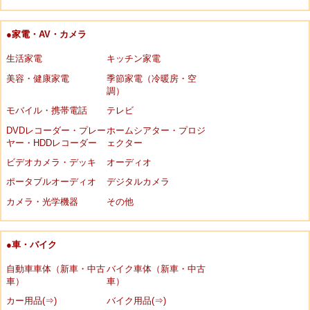
●家電・AV・カメラ
生活家電
キッチン家電
美容・健康家電
季節家電（冷暖房・空
調）
モバイル・携帯電話
テレビ
DVDレコーダー・プレー
ホームシアター・プロジ
ヤー・HDDレコーダー
ェクター
ビデオカメラ・デッキ
オーディオ
ポータブルオーディオ
デジタルカメラ
カメラ・光学機器
その他
●車・バイク
自動車車体（新車・中古
バイク車体（新車・中古
車）
車）
カー用品(⇒)
バイク用品(⇒)