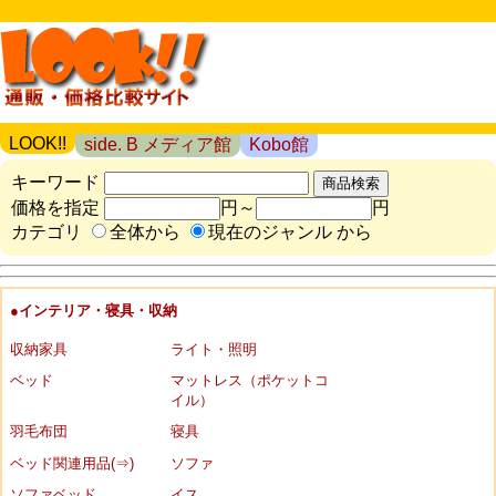
LOOK!!
side. B メディア館
Kobo館
キーワード
価格を指定
円～
円
カテゴリ
全体から
現在のジャンル から
●インテリア・寝具・収納
収納家具
ライト・照明
ベッド
マットレス（ポケットコ
イル）
羽毛布団
寝具
ベッド関連用品(⇒)
ソファ
ソファベッド
イス