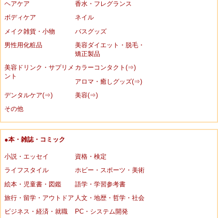
ヘアケア
香水・フレグランス
ボディケア
ネイル
メイク雑貨・小物
バスグッズ
男性用化粧品
美容ダイエット・脱毛・
矯正製品
美容ドリンク・サプリメ
カラーコンタクト(⇒)
ント
アロマ・癒しグッズ(⇒)
デンタルケア(⇒)
美容(⇒)
その他
●本・雑誌・コミック
小説・エッセイ
資格・検定
ライフスタイル
ホビー・スポーツ・美術
絵本・児童書・図鑑
語学・学習参考書
旅行・留学・アウトドア
人文・地歴・哲学・社会
ビジネス・経済・就職
PC・システム開発