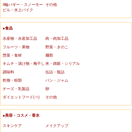
4輪バギー・スノーモー
その他
ビル・水上バイク
●食品
水産物・水産加工品
肉・肉加工品
フルーツ・果物
野菜・きのこ
惣菜・食材
麺類
キムチ・漬け物・梅干し
米・雑穀・シリアル
調味料
缶詰・瓶詰
乾物・粉類
パン・ジャム
チーズ・乳製品
卵
ダイエットフード(⇒)
その他
●美容・コスメ・香水
スキンケア
メイクアップ