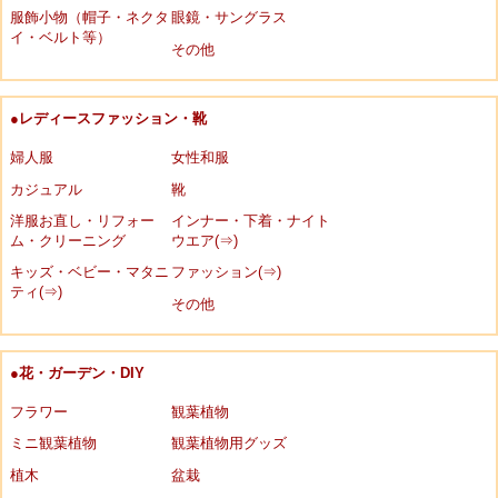
服飾小物（帽子・ネクタ
眼鏡・サングラス
イ・ベルト等）
その他
●レディースファッション・靴
婦人服
女性和服
カジュアル
靴
洋服お直し・リフォー
インナー・下着・ナイト
ム・クリーニング
ウエア(⇒)
キッズ・ベビー・マタニ
ファッション(⇒)
ティ(⇒)
その他
●花・ガーデン・DIY
フラワー
観葉植物
ミニ観葉植物
観葉植物用グッズ
植木
盆栽