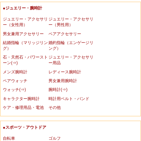
●ジュエリー・腕時計
ジュエリー・アクセサリ
ジュエリー・アクセサリ
ー（女性用）
ー（男性用）
男女兼用アクセサリー
ペアアクセサリー
結婚指輪（マリッジリン
婚約指輪（エンゲージリ
グ）
ング）
石・天然石・パワースト
ジュエリー・アクセサリ
ーン(⇒)
ー用品
メンズ腕時計
レディース腕時計
ペアウォッチ
男女兼用腕時計
ウォッチ(⇒)
腕時計(⇒)
キャラクター腕時計
時計用ベルト・バンド
ケア・修理用品・電池
その他
●スポーツ・アウトドア
自転車
ゴルフ