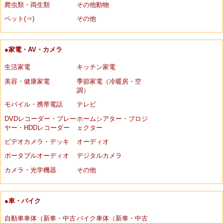
爬虫類・両生類
その他動物
ペット(⇒)
その他
●家電・AV・カメラ
生活家電
キッチン家電
美容・健康家電
季節家電（冷暖房・空
調）
モバイル・携帯電話
テレビ
DVDレコーダー・プレー
ホームシアター・プロジ
ヤー・HDDレコーダー
ェクター
ビデオカメラ・デッキ
オーディオ
ポータブルオーディオ
デジタルカメラ
カメラ・光学機器
その他
●車・バイク
自動車車体（新車・中古
バイク車体（新車・中古