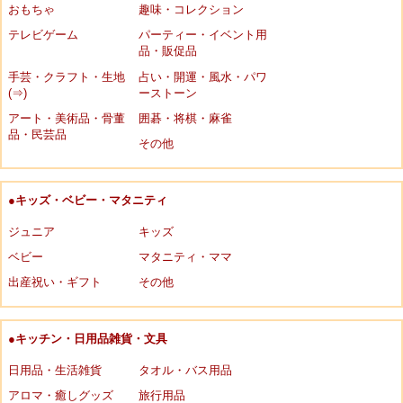
おもちゃ
趣味・コレクション
テレビゲーム
パーティー・イベント用
品・販促品
手芸・クラフト・生地
占い・開運・風水・パワ
(⇒)
ーストーン
アート・美術品・骨董
囲碁・将棋・麻雀
品・民芸品
その他
●キッズ・ベビー・マタニティ
ジュニア
キッズ
ベビー
マタニティ・ママ
出産祝い・ギフト
その他
●キッチン・日用品雑貨・文具
日用品・生活雑貨
タオル・バス用品
アロマ・癒しグッズ
旅行用品