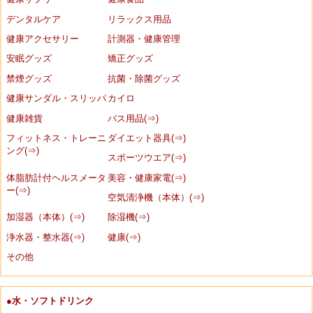
デンタルケア
リラックス用品
健康アクセサリー
計測器・健康管理
安眠グッズ
矯正グッズ
禁煙グッズ
抗菌・除菌グッズ
健康サンダル・スリッパ
カイロ
健康雑貨
バス用品(⇒)
フィットネス・トレーニ
ダイエット器具(⇒)
ング(⇒)
スポーツウエア(⇒)
体脂肪計付ヘルスメータ
美容・健康家電(⇒)
ー(⇒)
空気清浄機（本体）(⇒)
加湿器（本体）(⇒)
除湿機(⇒)
浄水器・整水器(⇒)
健康(⇒)
その他
●水・ソフトドリンク