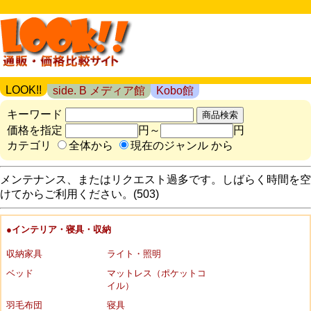
LOOK!!
side. B メディア館
Kobo館
キーワード
価格を指定
円～
円
カテゴリ
全体から
現在のジャンル から
メンテナンス、またはリクエスト過多です。しばらく時間を空
けてからご利用ください。(503)
●インテリア・寝具・収納
収納家具
ライト・照明
ベッド
マットレス（ポケットコ
イル）
羽毛布団
寝具