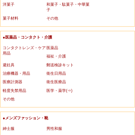
洋菓子
和菓子・駄菓子・中華菓
子
菓子材料
その他
●医薬品・コンタクト・介護
コンタクトレンズ・ケア
医薬品
用品
福祉・介護
避妊具
郵送検診キット
治療機器・用品
衛生日用品
医療計測器
衛生医療品
軽度失禁用品
医学・薬学(⇒)
その他
●メンズファッション・靴
紳士服
男性和服