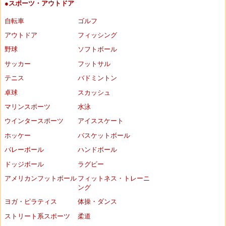
●スポーツ・アウトドア
自転車
ゴルフ
アウトドア
フィッシング
野球
ソフトボール
サッカー
フットサル
テニス
バドミントン
卓球
スカッシュ
マリンスポーツ
水泳
ウインタースポーツ
アイススケート
ホッケー
バスケットボール
バレーボール
ハンドボール
ドッジボール
ラグビー
アメリカンフットボール
フィットネス・トレーニ
ング
ヨガ・ピラティス
体操・ダンス
ストリート系スポーツ
柔道