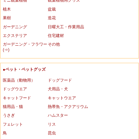
ミニ観葉植物
観葉植物用グッズ
植木
盆栽
果樹
造花
ガーデニング
日曜大工・作業用品
エクステリア
住宅建材
ガーデニング・フラワー
その他
(⇒)
●ペット・ペットグッズ
医薬品（動物用）
ドッグフード
ドッグウエア
犬用品・犬
キャットフード
キャットウエア
猫用品・猫
熱帯魚・アクアリウム
うさぎ
ハムスター
フェレット
リス
鳥
昆虫