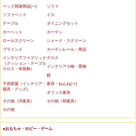
ベッド関連用品(⇒)
ソファ
ソファベッド
イス
テーブル
ダイニングセット
カーペット
カーテン
ロールスクリーン
シェード・スクリーン
ブラインド
カーテンレール・用品
インテリアファブリック
デスク
（クッション・テーブル
インテリア小物・置物
クロス・布装飾）
鏡
子供部屋（インテリア・
家具・ねんね(⇒)
寝具・グッズ）
オフィス家具
その他（洋家具）
その他（和家具）
その他
●おもちゃ・ホビー・ゲーム