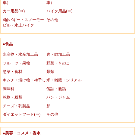
車）
車）
カー用品(⇒)
バイク用品(⇒)
4輪バギー・スノーモー
その他
ビル・水上バイク
●食品
水産物・水産加工品
肉・肉加工品
フルーツ・果物
野菜・きのこ
惣菜・食材
麺類
キムチ・漬け物・梅干し
米・雑穀・シリアル
調味料
缶詰・瓶詰
乾物・粉類
パン・ジャム
チーズ・乳製品
卵
ダイエットフード(⇒)
その他
●美容・コスメ・香水