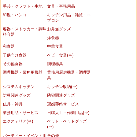
手芸・クラフト・生地
文具・事務用品
印鑑・ハンコ
キッチン用品・雑貨・エ
プロン
容器・ストッカー・調味
お弁当グッズ
料容器
洋食器
和食器
中華食器
子供向け食器
ベビー食器(⇒)
その他食器
調理器具
調理機器・業務用機器
業務用厨房機器・調理器
具
システムキッチン
キッチン収納(⇒)
防災関連グッズ
防犯関連グッズ
仏具・神具
冠婚葬祭サービス
業務用品・サービス
日曜大工・作業用品(⇒)
エクステリア(⇒)
ペット・ペットグッズ
(⇒)
パーティー・イベント用
その他