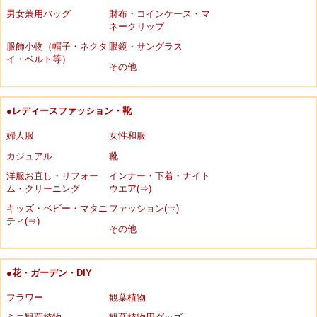
男女兼用バッグ
財布・コインケース・マ
ネークリップ
服飾小物（帽子・ネクタ
眼鏡・サングラス
イ・ベルト等）
その他
●レディースファッション・靴
婦人服
女性和服
カジュアル
靴
洋服お直し・リフォー
インナー・下着・ナイト
ム・クリーニング
ウエア(⇒)
キッズ・ベビー・マタニ
ファッション(⇒)
ティ(⇒)
その他
●花・ガーデン・DIY
フラワー
観葉植物